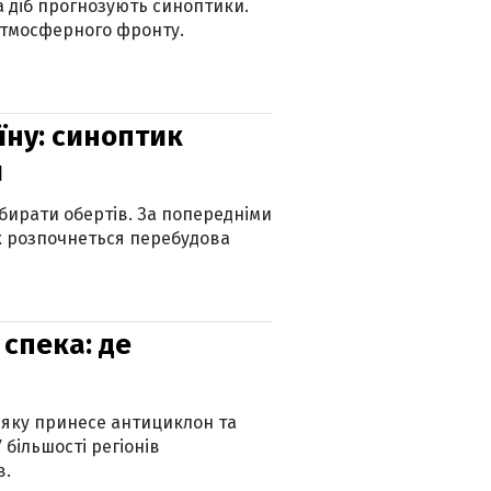
ка діб прогнозують синоптики.
атмосферного фронту.
їну: синоптик
и
бирати обертів. За попередніми
х розпочнеться перебудова
спека: де
 яку принесе антициклон та
 більшості регіонів
в.