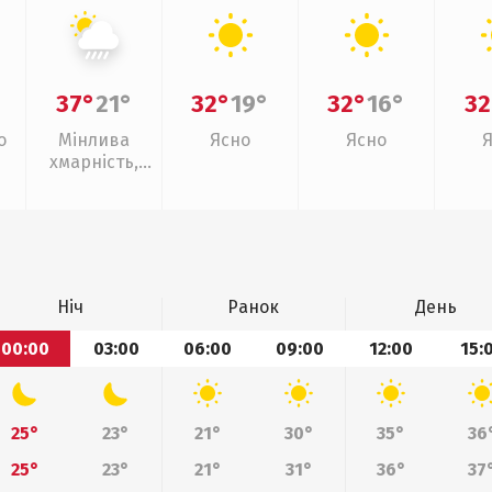
37°
21°
32°
19°
32°
16°
32
о
Мінлива
Ясно
Ясно
хмарність,
зливи
Ніч
Ранок
День
00:00
03:00
06:00
09:00
12:00
15:
25°
23°
21°
30°
35°
36
25°
23°
21°
31°
36°
37