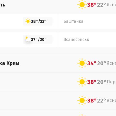
38°
22°
ть
Ясн
38°
/
22°
Баштанка
37°
/
20°
Вознесенськ
34°
20°
ка Крим
Ясн
38°
20°
Пер
38°
22°
Ясн