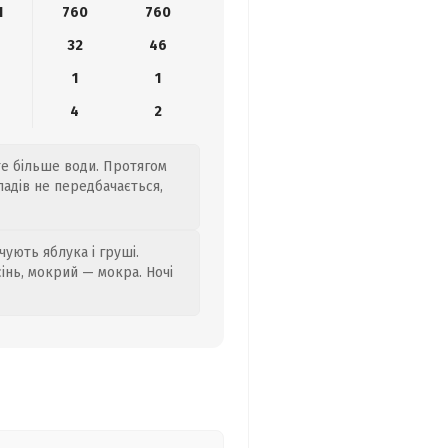
1
760
760
32
46
1
1
4
2
йте більше води. Протягом
падів не передбачається,
ують яблука і груші.
сінь, мокрий — мокра. Ночі