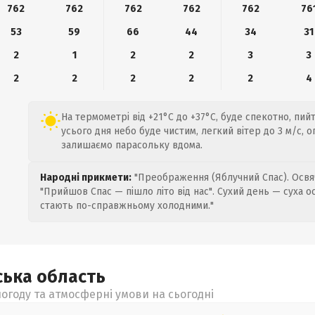
762
762
762
762
762
76
53
59
66
44
34
31
2
1
2
2
3
3
2
2
2
2
2
4
На термометрі від +21°C до +37°C, буде спекотно, пи
усього дня небо буде чистим, легкий вітер до 3 м/с, о
залишаємо парасольку вдома.
Народні прикмети:
"Преображення (Яблучний Спас). Освяч
"Прийшов Спас — пішло літо від нас". Сухий день — суха о
стають по-справжньому холодними."
ська
область
огоду та атмосферні умови на сьогодні