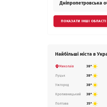
Дніпропетровська
о
ПОКАЗАТИ ІНШІ ОБЛАСТІ
Найбільші міста в Укра
Миколаїв
38°
Луцьк
38°
Ужгород
38°
Кропивницький
38°
Полтава
35°