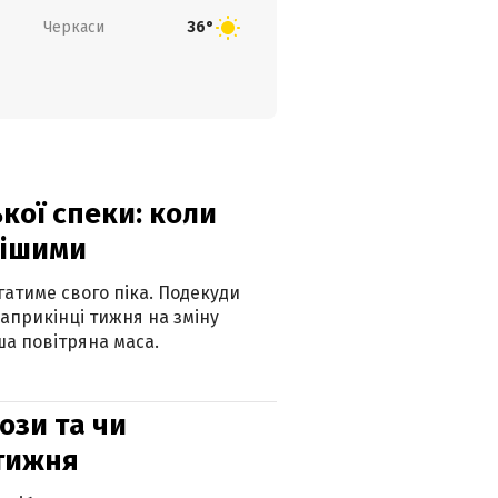
Черкаси
36°
кої спеки: коли
нішими
атиме свого піка. Подекуди
наприкінці тижня на зміну
а повітряна маса.
рози та чи
 тижня