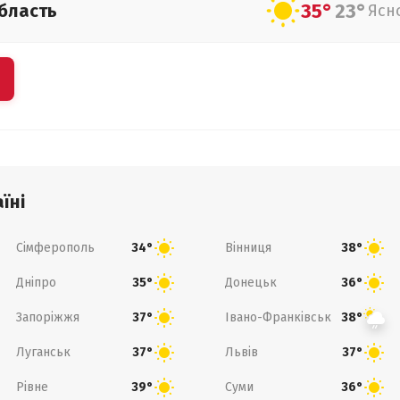
35°
23°
бласть
Ясн
їні
Сімферополь
Вінниця
34°
38°
Дніпро
Донецьк
35°
36°
Запоріжжя
Івано-Франківськ
37°
38°
Луганськ
Львів
37°
37°
Рівне
Суми
39°
36°