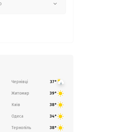
о
Чернівці
37°
Житомир
39°
Київ
38°
Одеса
34°
Тернопіль
38°