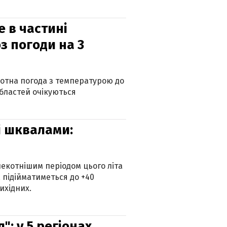
е в частині
з погоди на 3
котна погода з температурою до
 областей очікуються
зі шквалами:
екотнішим періодом цього літа
 підійматиметься до +40
ихідних.
: у 5 регіонах