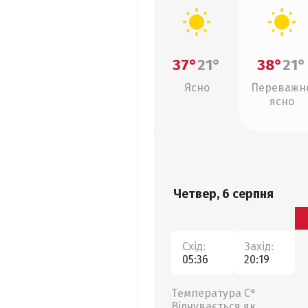
37°
21°
38°
21°
Ясно
Переважн
ясно
Четвер, 6 серпня
Схід:
Захід:
05:36
20:19
Температура С°
Відчувається як