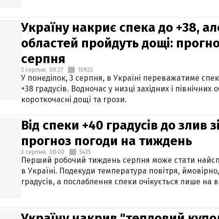
Україну накриє спека до +38, ал
областей пройдуть дощі: прогно
серпня
3 серпня,
09:27
10923
У понеділок, 3 серпня, в Україні переважатиме спе
+38 градусів. Водночас у низці західних і північних
короткочасні дощі та грози.
Від спеки +40 градусів до злив 
прогноз погоди на тиждень
3 серпня,
08:00
5435
Перший робочий тиждень серпня може стати найсп
в Україні. Подекуди температура повітря, ймовірно,
градусів, а послаблення спеки очікується лише на в
Україну накрив "тепловий купол"