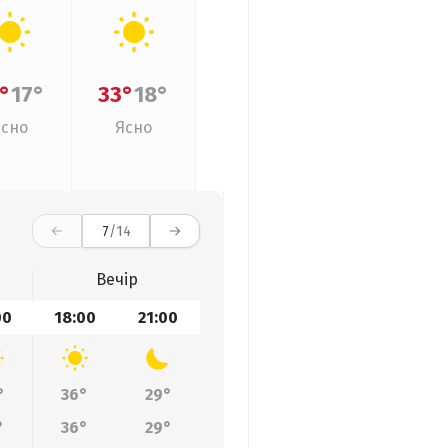
°
17°
33°
18°
Ясно
Ясно
7
/14
Вечір
00
18:00
21:00
°
36°
29°
°
36°
29°