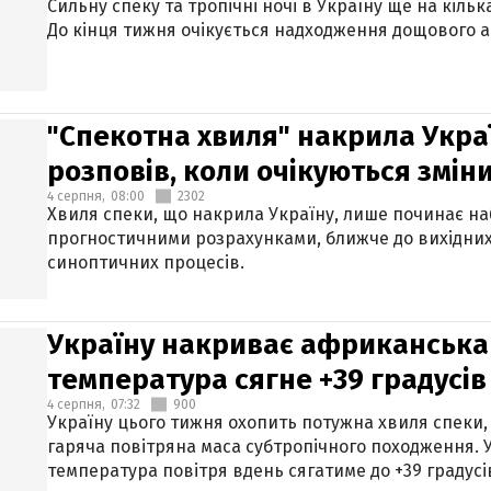
Сильну спеку та тропічні ночі в Україну ще на кіль
До кінця тижня очікується надходження дощового 
"Спекотна хвиля" накрила Укра
розповів, коли очікуються змін
4 серпня,
08:00
2302
Хвиля спеки, що накрила Україну, лише починає на
прогностичними розрахунками, ближче до вихідни
синоптичних процесів.
Україну накриває африканська 
температура сягне +39 градусів
4 серпня,
07:32
900
Україну цього тижня охопить потужна хвиля спеки,
гаряча повітряна маса субтропічного походження. У
температура повітря вдень сягатиме до +39 градусі