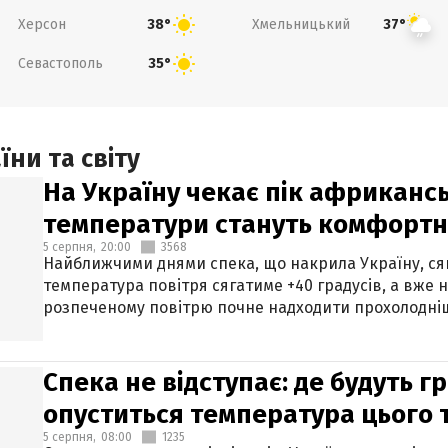
Херсон
Хмельницький
38°
37°
Севастополь
35°
ни та світу
На Україну чекає пік африкансь
температури стануть комфорт
5 серпня,
20:00
3568
Найближчими днями спека, що накрила Україну, сяг
температура повітря сягатиме +40 градусів, а вже 
розпеченому повітрю почне надходити прохолодніш
Спека не відступає: де будуть г
опуститься температура цього
5 серпня,
08:00
1235