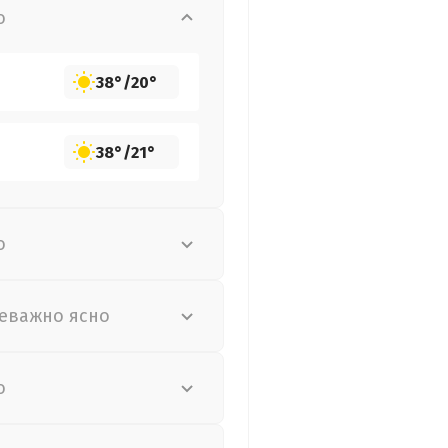
о
38°
/
20°
38°
/
21°
о
еважно ясно
о