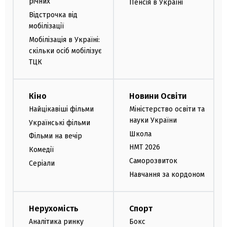
річних
Пенсія в Україні
Відстрочка від
мобілізації
Мобілізація в Україні:
скільки осіб мобілізує
ТЦК
Кіно
Новини Освіти
Найцікавіші фільми
Міністерство освіти та
науки України
Українські фільми
Школа
Фільми на вечір
НМТ 2026
Комедії
Саморозвиток
Серіали
Навчання за кордоном
Нерухомість
Спорт
Аналітика ринку
Бокс