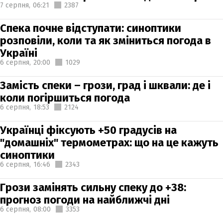
7 серпня,
06:21
2387
Спека почне відступати: синоптики
розповіли, коли та як зміниться погода в
Україні
6 серпня,
20:00
1029
Замість спеки – грози, град і шквали: де і
коли погіршиться погода
6 серпня,
18:53
2124
Українці фіксують +50 градусів на
"домашніх" термометрах: що на це кажуть
синоптики
6 серпня,
16:46
2343
Грози замінять сильну спеку до +38:
прогноз погоди на найближчі дні
6 серпня,
08:00
3353