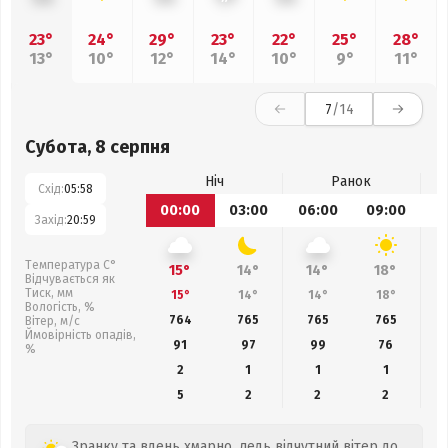
23°
24°
29°
23°
22°
25°
28°
13°
10°
12°
14°
10°
9°
11°
7
/14
Субота, 8 серпня
Ніч
Ранок
Схід:
05:58
00:00
03:00
06:00
09:00
1
Захід:
20:59
Температура С°
15°
14°
14°
18°
Відчувається як
Тиск, мм
15°
14°
14°
18°
Вологість, %
764
765
765
765
Вітер, м/с
Ймовірність опадів,
91
97
99
76
%
2
1
1
1
5
2
2
2
Зранку та вдень хмарно, ледь відчутний вітер до