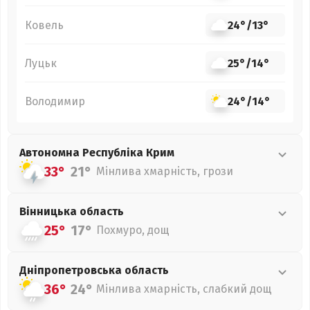
Ковель
24°
/
13°
Луцьк
25°
/
14°
Володимир
24°
/
14°
Автономна Республіка Крим
33°
21°
Мінлива хмарність, грози
Вінницька
область
25°
17°
Похмуро, дощ
Дніпропетровська
область
36°
24°
Мінлива хмарність, слабкий дощ