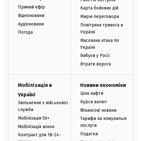
Прямий ефір
Карта бойових дій
Відеоновини
Мирні переговори
Аудіоновини
Повітряна тривога в
Україні
Погода
Масована атака по
Україні
Вибухи у Росії
Втрати ворога
Мобілізація в
Новини економіки
Ціна нафти
Україні
Курси валют
Звільнення з військової
служби
Фінансові новини
Мобілізація 50+
Тарифи на комунальні
послуги
Мобілізація жінок
Податки
Контракт для 18-24-