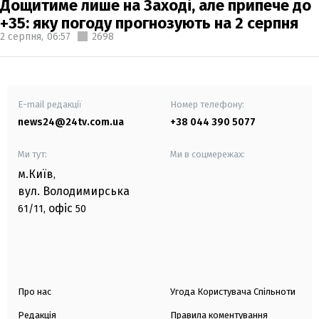
Дощитиме лише на Заході, але припече до
+35: яку погоду прогнозують на 2 серпня
2 серпня,
06:57
2698
E-mail редакції
Номер телефону:
news24@24tv.com.ua
+38 044 390 5077
Ми тут:
Ми в соцмережах:
м.Київ
,
вул. Володимирська
офіс
61/11,
50
Про нас
Угода Користувача Спільноти
Редакція
Правила коментування