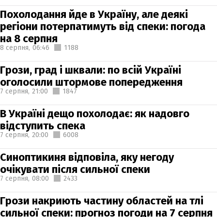
Похолодання йде в Україну, але деякі
регіони потерпатимуть від спеки: погода
на 8 серпня
8 серпня,
06:46
1188
Грози, град і шквали: по всій Україні
оголосили штормове попередження
7 серпня,
21:00
1847
В Україні дещо похолодає: як надовго
відступить спека
7 серпня,
20:00
6008
Синоптикиня відповіла, яку негоду
очікувати після сильної спеки
7 серпня,
08:00
2433
Грози накриють частину областей на тлі
сильної спеки: прогноз погоди на 7 серпня