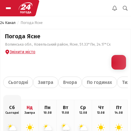
24 Канал
Погода Ясне
Погода Ясне
Волинська обл., Ковельський район, Ясне, 51.33°Пн, 24.17°Сх
Змінити місто
Сьогодні
Завтра
Вчора
По годинах
Тиж
Сб
Нд
Пн
Вт
Ср
Чт
Пт
Сьогодні
Завтра
10.08
11.08
12.08
13.08
14.08