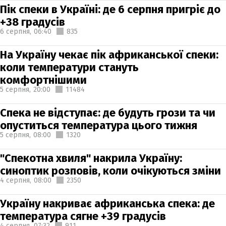
Пік спеки в Україні: де 6 серпня пригріє до
+38 градусів
6 серпня,
06:40
835
На Україну чекає пік африканської спеки:
коли температури стануть
комфортнішими
5 серпня,
20:00
11484
Спека не відступає: де будуть грози та чи
опуститься температура цього тижня
5 серпня,
08:00
1320
"Спекотна хвиля" накрила Україну:
синоптик розповів, коли очікуються зміни
4 серпня,
08:00
2350
Україну накриває африканська спека: де
температура сягне +39 градусів
4 серпня,
07:32
911