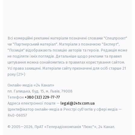
android
apple
smart tv
samsung smart tv
Всі комерційні рекламні матеріали позначені словами "Спецпроєкт"
чи "Партнерський матеріал". Матеріали з позначкою "Експерт",
"Позиція" відображають позицію авторів та героїв. Редакція може
не поділяти їхніх поглядів. Детальніше щодо реклами та правил
цитування можна ознайомитись в правилах користування сайтом.
Усі права захищені.
Матеріали сайту призначені для осіб старше
21
року (21+)
Онлайн-медіа «24 Канал»
пл. Галицька, буд. 15, м. Львів, 79008
Телефон
+380 (32) 229-77-77
Адреса електронної пошти —
legal@24tv.com.ua
Ідентифікатор онлайн-медіа в Реєстрі суб'єктів у сфері медіа —
R40-06057
© 2005—2026,
ПрАТ «Телерадіокомпанія "Люкс"», 24 Канал.