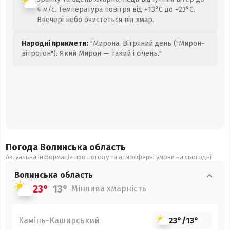
4 м/с. Температура повітря від +13°C до +23°C.
Ввечері небо очистеться від хмар.
Народні прикмети:
"Мирона. Вітряний день ("Мирон-
вітрогон"). Який Мирон — такий і січень."
Погода Волинська
область
Актуальна інформація про погоду та атмосферні умови на сьогодні
Волинська
область
23°
13°
Мінлива хмарність
Камінь-Каширський
23°
/
13°