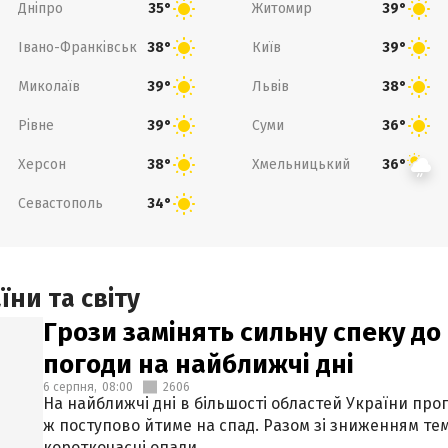
Дніпро
Житомир
35°
39°
Івано-Франківськ
Київ
38°
39°
Миколаїв
Львів
39°
38°
Рівне
Суми
39°
36°
Херсон
Хмельницький
38°
36°
Севастополь
34°
ни та світу
Грози замінять сильну спеку до 
погоди на найближчі дні
6 серпня,
08:00
2606
На найближчі дні в більшості областей України про
ж поступово йтиме на спад. Разом зі зниженням те
короткочасні опади.