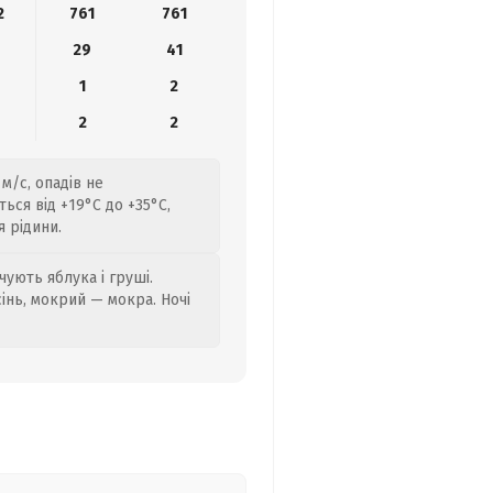
2
761
761
29
41
1
2
2
2
м/с, опадів не
ься від +19°C до +35°C,
 рідини.
ують яблука і груші.
сінь, мокрий — мокра. Ночі