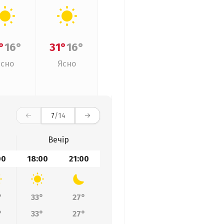
°
16°
31°
16°
Ясно
Ясно
7
/14
Вечір
00
18:00
21:00
°
33°
27°
°
33°
27°