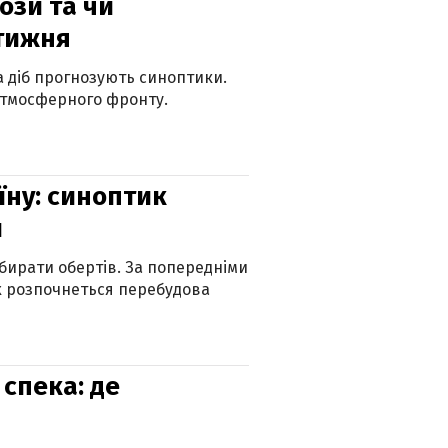
рози та чи
 тижня
ка діб прогнозують синоптики.
атмосферного фронту.
їну: синоптик
и
бирати обертів. За попередніми
х розпочнеться перебудова
спека: де