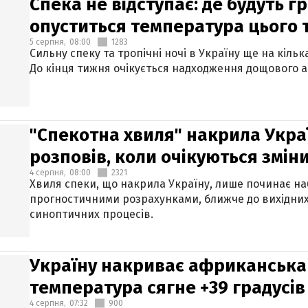
Спека не відступає: де будуть г
опуститься температура цього
5 серпня,
08:00
1283
Сильну спеку та тропічні ночі в Україну ще на кіль
До кінця тижня очікується надходження дощового 
"Спекотна хвиля" накрила Укра
розповів, коли очікуються змін
4 серпня,
08:00
2321
Хвиля спеки, що накрила Україну, лише починає на
прогностичними розрахунками, ближче до вихідни
синоптичних процесів.
Україну накриває африканська 
температура сягне +39 градусів
4 серпня,
07:32
900