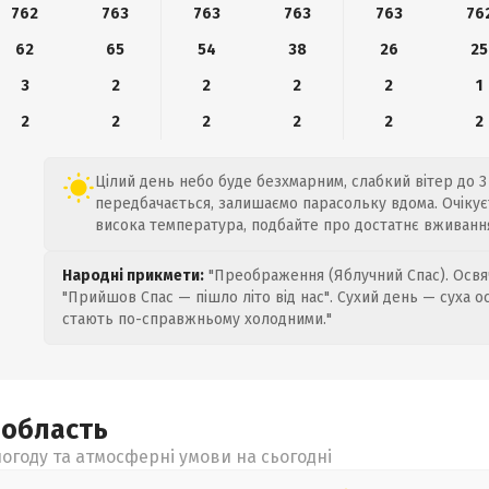
762
763
763
763
763
76
62
65
54
38
26
25
3
2
2
2
2
1
2
2
2
2
2
2
Цілий день небо буде безхмарним, слабкий вітер до 3 
передбачається, залишаємо парасольку вдома. Очікуєт
висока температура, подбайте про достатнє вживання
Народні прикмети:
"Преображення (Яблучний Спас). Освяч
"Прийшов Спас — пішло літо від нас". Сухий день — суха о
стають по-справжньому холодними."
а
область
огоду та атмосферні умови на сьогодні