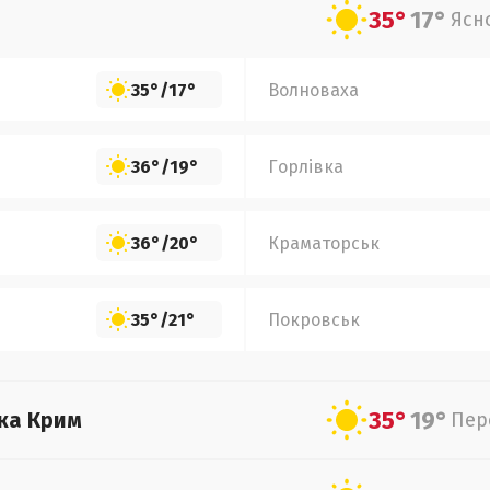
35°
17°
Ясн
35°
/
17°
Волноваха
36°
/
19°
Горлівка
36°
/
20°
Краматорськ
35°
/
21°
Покровськ
35°
19°
ка Крим
Пер