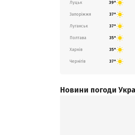
Луцьк
39°
Запоріжжя
37°
Луганськ
37°
Полтава
35°
Харків
35°
Чернігів
37°
Новини погоди Украї