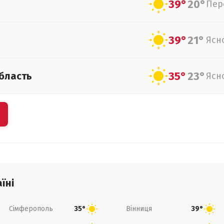
39°
20°
Пер
39°
21°
Ясн
35°
23°
бласть
Ясн
їні
Сімферополь
Вінниця
35°
39°