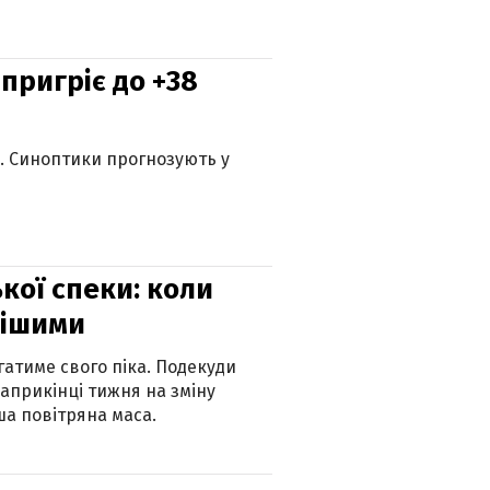
 пригріє до +38
ю. Синоптики прогнозують у
кої спеки: коли
нішими
атиме свого піка. Подекуди
наприкінці тижня на зміну
а повітряна маса.