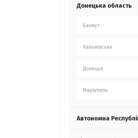
Донецька
область
Бахмут
Кальміуське
Донецьк
Маріуполь
Автономна Республі