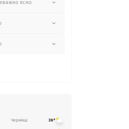
еважно ясно
о
о
Чернівці
36°