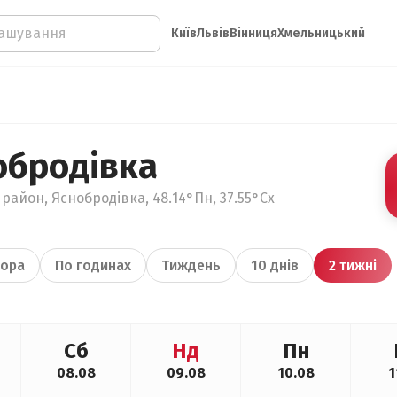
Київ
Львів
Вінниця
Хмельницький
обродівка
район, Яснобродівка, 48.14°Пн, 37.55°Сх
ора
По годинах
Тиждень
10 днів
2 тижні
Сб
Нд
Пн
08.08
09.08
10.08
1