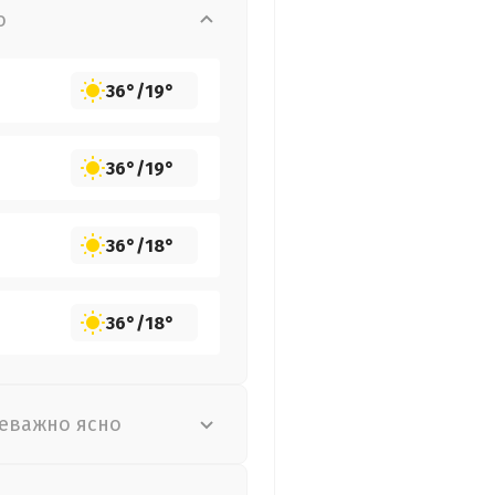
о
36°
/
19°
36°
/
19°
36°
/
18°
36°
/
18°
еважно ясно