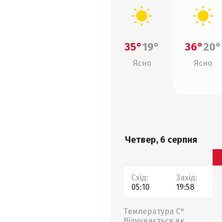
35°
19°
36°
20°
Ясно
Ясно
Четвер, 6 серпня
Схід:
Захід:
05:10
19:58
Температура С°
Відчувається як