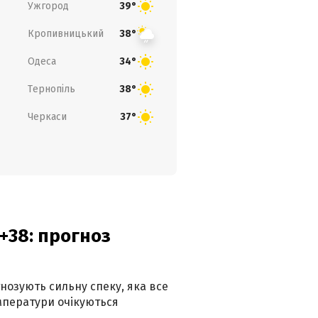
Ужгород
39°
Кропивницький
38°
Одеса
34°
Тернопіль
38°
Черкаси
37°
+38: прогноз
гнозують сильну спеку, яка все
мператури очікуються