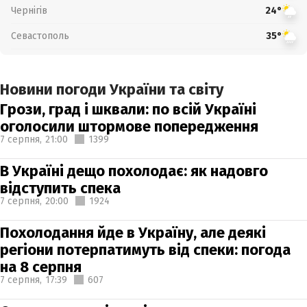
Чернігів
24°
Севастополь
35°
Новини погоди України та світу
Грози, град і шквали: по всій Україні
оголосили штормове попередження
7 серпня,
21:00
1399
В Україні дещо похолодає: як надовго
відступить спека
7 серпня,
20:00
1924
Похолодання йде в Україну, але деякі
регіони потерпатимуть від спеки: погода
на 8 серпня
7 серпня,
17:39
607