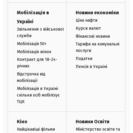
Мобілізація в
Новини економіки
Ціна нафти
Україні
Курси валют
Звільнення з військової
служби
Фінансові новини
Мобілізація 50+
Тарифи на комунальні
послуги
Мобілізація жінок
Податки
Контракт для 18-24-
річних
Пенсія в Україні
Відстрочка від
мобілізації
Мобілізація в Україні:
скільки осіб мобілізує
ТЦК
Кіно
Новини Освіти
Найцікавіші фільми
Міністерство освіти та