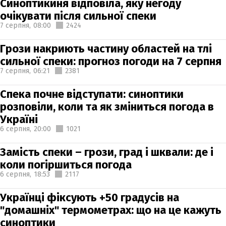
Синоптикиня відповіла, яку негоду
очікувати після сильної спеки
7 серпня,
08:00
2424
Грози накриють частину областей на тлі
сильної спеки: прогноз погоди на 7 серпня
7 серпня,
06:21
2381
Спека почне відступати: синоптики
розповіли, коли та як зміниться погода в
Україні
6 серпня,
20:00
1021
Замість спеки – грози, град і шквали: де і
коли погіршиться погода
6 серпня,
18:53
2117
Українці фіксують +50 градусів на
"домашніх" термометрах: що на це кажуть
синоптики