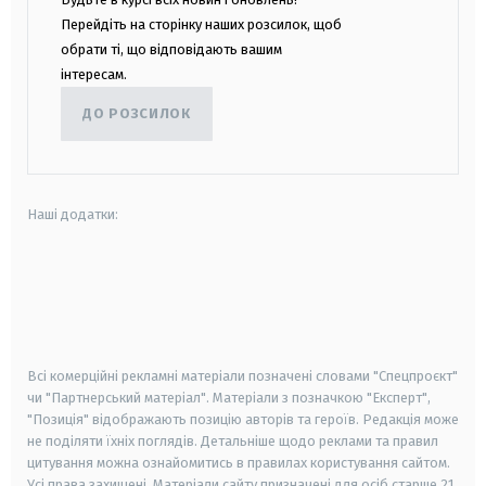
Перейдіть на сторінку наших розсилок, щоб
обрати ті, що відповідають вашим
інтересам.
ДО РОЗСИЛОК
Наші додатки:
android
apple
smart tv
samsung smart tv
Всі комерційні рекламні матеріали позначені словами "Спецпроєкт"
чи "Партнерський матеріал". Матеріали з позначкою "Експерт",
"Позиція" відображають позицію авторів та героїв. Редакція може
не поділяти їхніх поглядів. Детальніше щодо реклами та правил
цитування можна ознайомитись в правилах користування сайтом.
Усі права захищені.
Матеріали сайту призначені для осіб старше
21