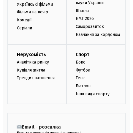
науки України
Українські фільми
Школа
Фільми на вечір
НМТ 2026
Комедії
Саморозвиток
Серіали
Навчання за кордоном
Нерухомість
Спорт
Аналітика ринку
Бокс
Купівля житла
Футбол
Тренди і натхнення
Теніс
Біатлон
Інші види спорту
Email - розсилка
Будьте в курсі всіх новин і оновлень!