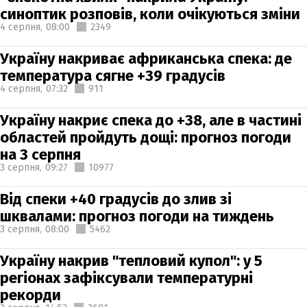
синоптик розповів, коли очікуються зміни
4 серпня,
08:00
2349
Україну накриває африканська спека: де
температура сягне +39 градусів
4 серпня,
07:32
911
Україну накриє спека до +38, але в частині
областей пройдуть дощі: прогноз погоди
на 3 серпня
3 серпня,
09:27
10977
Від спеки +40 градусів до злив зі
шквалами: прогноз погоди на тиждень
3 серпня,
08:00
5462
Україну накрив "тепловий купол": у 5
регіонах зафіксували температурні
рекорди