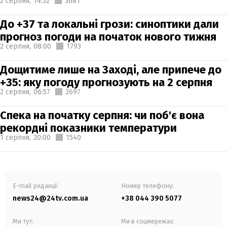
2 серпня,
14:52
3681
До +37 та локальні грози: синоптики дали
прогноз погоди на початок нового тижня
2 серпня,
08:00
1793
Дощитиме лише на Заході, але припече до
+35: яку погоду прогнозують на 2 серпня
2 серпня,
06:57
2697
Спека на початку серпня: чи поб'є вона
рекордні показники температури
1 серпня,
20:00
1540
E-mail редакції
Номер телефону:
news24@24tv.com.ua
+38 044 390 5077
Ми тут:
Ми в соцмережах: