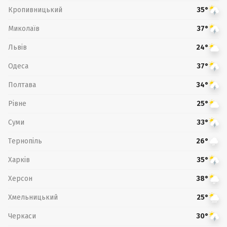
Кропивницький
35°
Миколаїв
37°
Львів
24°
Одеса
37°
Полтава
34°
Рівне
25°
Суми
33°
Тернопіль
26°
Харків
35°
Херсон
38°
Хмельницький
25°
Черкаси
30°