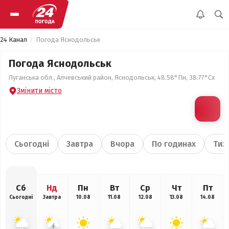
24 Канал
Погода Яснодольськ
Погода Яснодольськ
Луганська обл., Алчевський район, Яснодольськ, 48.58°Пн, 38.77°Сх
Змінити місто
Сьогодні
Завтра
Вчора
По годинах
Тиж
Сб
Нд
Пн
Вт
Ср
Чт
Пт
Сьогодні
Завтра
10.08
11.08
12.08
13.08
14.08