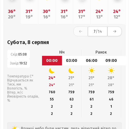
36°
31°
30°
31°
31°
24°
24°
20°
19°
16°
16°
17°
13°
12°
7
/14
Субота, 8 серпня
Ніч
Ранок
Схід:
05:08
00:00
03:00
06:00
09:00
1
Захід:
19:52
Температура С°
24°
21°
21°
28°
Відчувається як
Тиск, мм
24°
21°
21°
28°
Вологість, %
760
759
759
759
Вітер, м/с
Ймовірність опадів,
55
63
61
46
%
2
2
2
1
2
2
2
2
Вранці небо буде чистим, ледь відчутний вітер до