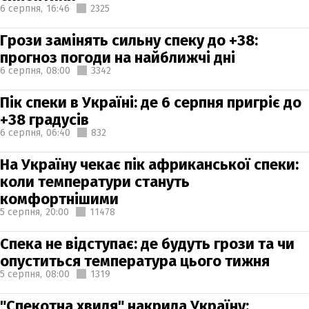
6 серпня,
16:46
2325
Грози замінять сильну спеку до +38:
прогноз погоди на найближчі дні
6 серпня,
08:00
3342
Пік спеки в Україні: де 6 серпня пригріє до
+38 градусів
6 серпня,
06:40
832
На Україну чекає пік африканської спеки:
коли температури стануть
комфортнішими
5 серпня,
20:00
11478
Спека не відступає: де будуть грози та чи
опуститься температура цього тижня
5 серпня,
08:00
1319
"Спекотна хвиля" накрила Україну: