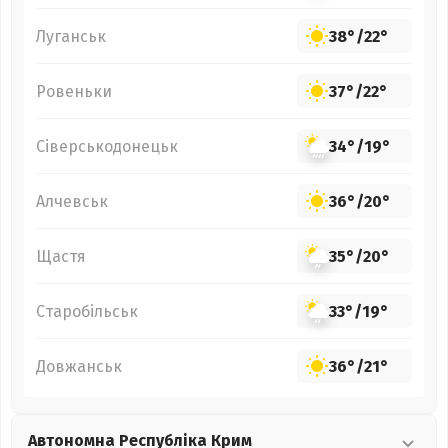
Луганськ
38°
/
22°
Ровеньки
37°
/
22°
Сіверськодонецьк
34°
/
19°
Алчевськ
36°
/
20°
Щастя
35°
/
20°
Старобільськ
33°
/
19°
Довжанськ
36°
/
21°
Автономна Республіка Крим