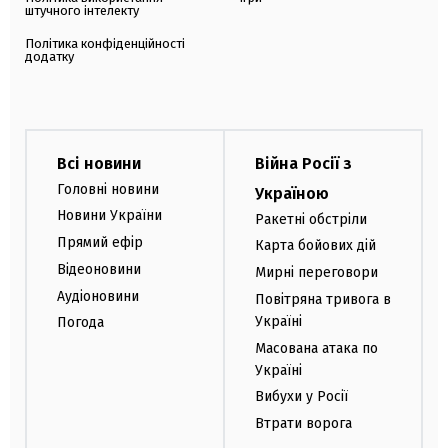
штучного інтелекту
Політика конфіденційності
додатку
Всі новини
Війна Росії з
Головні новини
Україною
Новини України
Ракетні обстріли
Прямий ефір
Карта бойових дій
Відеоновини
Мирні переговори
Аудіоновини
Повітряна тривога в
Україні
Погода
Масована атака по
Україні
Вибухи у Росії
Втрати ворога