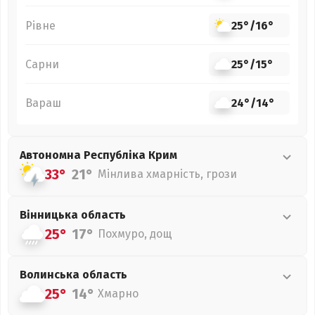
Рівне
25°
/
16°
Сарни
25°
/
15°
Вараш
24°
/
14°
Автономна Республіка Крим
33°
21°
Мінлива хмарність, грози
Вінницька
область
25°
17°
Похмуро, дощ
Волинська
область
25°
14°
Хмарно