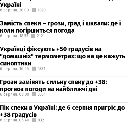
Україні
6 серпня,
20:00
1023
Замість спеки – грози, град і шквали: де і
коли погіршиться погода
6 серпня,
18:53
2121
Українці фіксують +50 градусів на
"домашніх" термометрах: що на це кажуть
синоптики
6 серпня,
16:46
2331
Грози замінять сильну спеку до +38:
прогноз погоди на найближчі дні
6 серпня,
08:00
3351
Пік спеки в Україні: де 6 серпня пригріє до
+38 градусів
6 серпня,
06:40
832