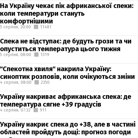
На Україну чекає пік африканської спеки:
коли температури стануть
комфортнішими
5 серпня,
20:00
11481
Спека не відступає: де будуть грози та чи
опуститься температура цього тижня
5 серпня,
08:00
1319
"Спекотна хвиля" накрила Україну:
синоптик розповів, коли очікуються зміни
4 серпня,
08:00
2350
Україну накриває африканська спека: де
температура сягне +39 градусів
4 серпня,
07:32
911
Україну накриє спека до +38, але в частині
областей пройдуть дощі: прогноз погоди