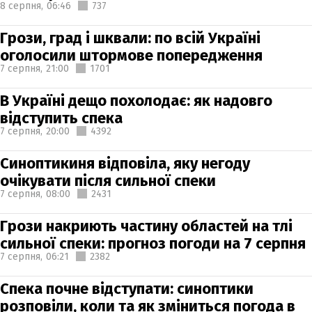
8 серпня,
06:46
737
Грози, град і шквали: по всій Україні
оголосили штормове попередження
7 серпня,
21:00
1701
В Україні дещо похолодає: як надовго
відступить спека
7 серпня,
20:00
4392
Синоптикиня відповіла, яку негоду
очікувати після сильної спеки
7 серпня,
08:00
2431
Грози накриють частину областей на тлі
сильної спеки: прогноз погоди на 7 серпня
7 серпня,
06:21
2382
Спека почне відступати: синоптики
розповіли, коли та як зміниться погода в