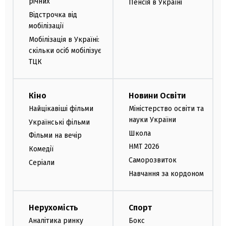
річних
Пенсія в Україні
Відстрочка від
мобілізації
Мобілізація в Україні:
скільки осіб мобілізує
ТЦК
Кіно
Новини Освіти
Найцікавіші фільми
Міністерство освіти та
науки України
Українські фільми
Школа
Фільми на вечір
НМТ 2026
Комедії
Саморозвиток
Серіали
Навчання за кордоном
Нерухомість
Спорт
Аналітика ринку
Бокс