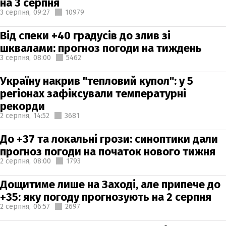
на 3 серпня
3 серпня,
09:27
10979
Від спеки +40 градусів до злив зі
шквалами: прогноз погоди на тиждень
3 серпня,
08:00
5462
Україну накрив "тепловий купол": у 5
регіонах зафіксували температурні
рекорди
2 серпня,
14:52
3681
До +37 та локальні грози: синоптики дали
прогноз погоди на початок нового тижня
2 серпня,
08:00
1793
Дощитиме лише на Заході, але припече до
+35: яку погоду прогнозують на 2 серпня
2 серпня,
06:57
2697