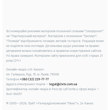
android
apple
smart tv
samsung smart tv
Всі комерційні рекламні матеріали позначені словами "Спецпроєкт"
чи "Партнерський матеріал". Матеріали з позначкою "Експерт",
"Позиція" відображають позицію авторів та героїв. Редакція може
не поділяти їхніх поглядів. Детальніше щодо реклами та правил
цитування можна ознайомитись в правилах користування сайтом.
Усі права захищені.
Матеріали сайту призначені для осіб старше
21
року (21+)
Онлайн-медіа «24 Канал»
пл. Галицька, буд. 15, м. Львів, 79008
Телефон
+380 (32) 229-77-77
Адреса електронної пошти —
legal@24tv.com.ua
Ідентифікатор онлайн-медіа в Реєстрі суб'єктів у сфері медіа —
R40-06057
© 2005—2026,
ПрАТ «Телерадіокомпанія "Люкс"», 24 Канал.