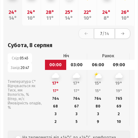
24°
24°
28°
25°
22°
24°
26°
14°
10°
11°
14°
10°
8°
10°
7
/14
Субота, 8 серпня
Ніч
Ранок
Схід:
05:45
00:00
03:00
06:00
09:00
1
Захід:
20:47
Температура С°
17°
17°
15°
19°
Відчувається як
Тиск, мм
17°
17°
15°
19°
Вологість, %
764
764
764
765
Вітер, м/с
Ймовірність опадів,
68
67
80
69
%
3
3
3
2
2
5
9
10
На термометрі від +14°C до +24°C, комфортна