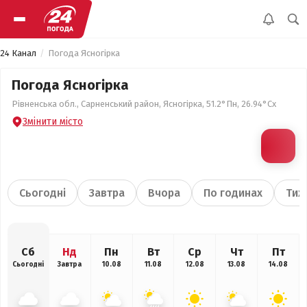
24 Канал
Погода Ясногірка
Погода Ясногірка
Рівненська обл., Сарненський район, Ясногірка, 51.2°Пн, 26.94°Сх
Змінити місто
Сьогодні
Завтра
Вчора
По годинах
Тиж
Сб
Нд
Пн
Вт
Ср
Чт
Пт
Сьогодні
Завтра
10.08
11.08
12.08
13.08
14.08