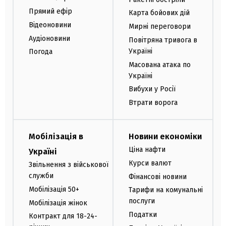
Прямий ефір
Карта бойових дій
Відеоновини
Мирні переговори
Аудіоновини
Повітряна тривога в
Україні
Погода
Масована атака по
Україні
Вибухи у Росії
Втрати ворога
Мобілізація в
Новини економіки
Ціна нафти
Україні
Курси валют
Звільнення з військової
служби
Фінансові новини
Мобілізація 50+
Тарифи на комунальні
послуги
Мобілізація жінок
Податки
Контракт для 18-24-