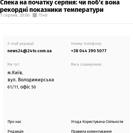
Спека на початку серпня: чи поб'є вона
рекордні показники температури
1 серпня,
20:00
1540
E-mail редакції
Номер телефону:
news24@24tv.com.ua
+38 044 390 5077
Ми тут:
Ми в соцмережах:
м.Київ
,
вул. Володимирська
офіс
61/11,
50
Про нас
Угода Користувача Спільноти
Редакція
Правила коментування