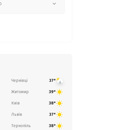
о
Чернівці
37°
Житомир
39°
Київ
38°
Львів
37°
Тернопіль
38°