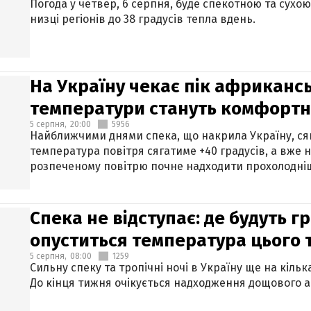
Погода у четвер, 6 серпня, буде спекотною та сухо
низці регіонів до 38 градусів тепла вдень.
На Україну чекає пік африкансь
температури стануть комфорт
5 серпня,
20:00
5956
Найближчими днями спека, що накрила Україну, сяг
температура повітря сягатиме +40 градусів, а вже 
розпеченому повітрю почне надходити прохолодніш
Спека не відступає: де будуть г
опуститься температура цього
5 серпня,
08:00
1259
Сильну спеку та тропічні ночі в Україну ще на кіль
До кінця тижня очікується надходження дощового 