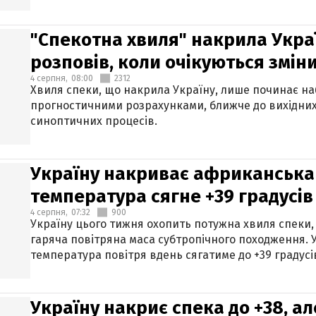
"Спекотна хвиля" накрила Укра
розповів, коли очікуються змін
4 серпня,
08:00
2312
Хвиля спеки, що накрила Україну, лише починає на
прогностичними розрахунками, ближче до вихідни
синоптичних процесів.
Україну накриває африканська 
температура сягне +39 градусів
4 серпня,
07:32
900
Україну цього тижня охопить потужна хвиля спеки,
гаряча повітряна маса субтропічного походження. У
температура повітря вдень сягатиме до +39 градусі
Україну накриє спека до +38, ал