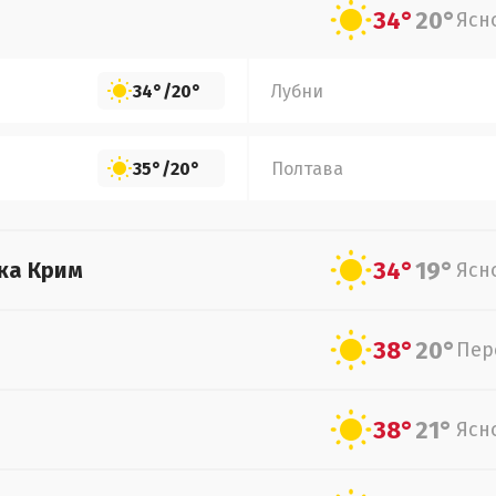
34°
20°
Ясн
34°
/
20°
Лубни
35°
/
20°
Полтава
34°
19°
ка Крим
Ясн
38°
20°
Пер
38°
21°
Ясн