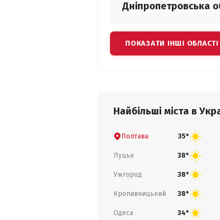
Дніпропетровська
о
ПОКАЗАТИ ІНШІ ОБЛАСТІ
Найбільші міста в Укра
Полтава
35°
Луцьк
38°
Ужгород
38°
Кропивницький
38°
Одеса
34°