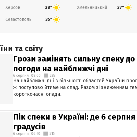
Херсон
Хмельницький
38°
37°
Севастополь
35°
ни та світу
Грози замінять сильну спеку до 
погоди на найближчі дні
6 серпня,
08:00
283
На найближчі дні в більшості областей України про
ж поступово йтиме на спад. Разом зі зниженням те
короткочасні опади.
Пік спеки в Україні: де 6 серпня
градусів
6 серпня,
06:40
515