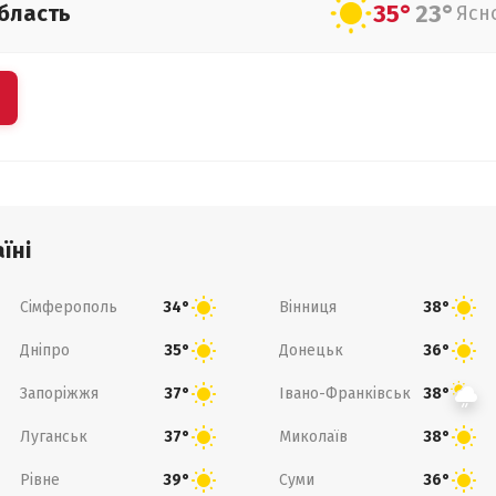
35°
23°
бласть
Ясн
їні
Сімферополь
Вінниця
34°
38°
Дніпро
Донецьк
35°
36°
Запоріжжя
Івано-Франківськ
37°
38°
Луганськ
Миколаїв
37°
38°
Рівне
Суми
39°
36°