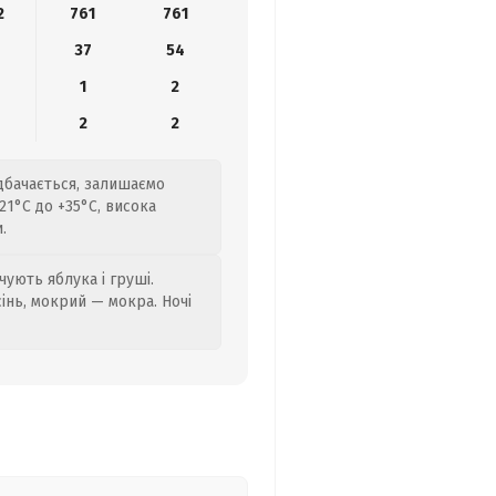
2
761
761
37
54
1
2
2
2
дбачається, залишаємо
1°C до +35°C, висока
.
ують яблука і груші.
сінь, мокрий — мокра. Ночі