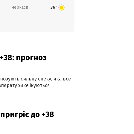
Черкаси
36°
+38: прогноз
гнозують сильну спеку, яка все
мператури очікуються
 пригріє до +38