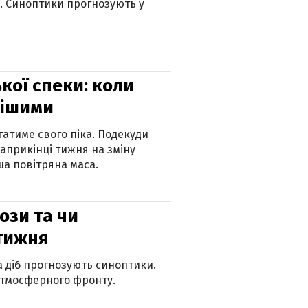
ю. Синоптики прогнозують у
кої спеки: коли
нішими
атиме свого піка. Подекуди
наприкінці тижня на зміну
а повітряна маса.
рози та чи
 тижня
ка діб прогнозують синоптики.
атмосферного фронту.