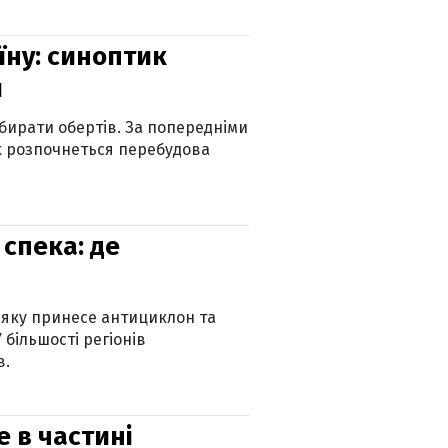
їну: синоптик
и
бирати обертів. За попередніми
х розпочнеться перебудова
спека: де
 яку принесе антициклон та
 більшості регіонів
в.
е в частині