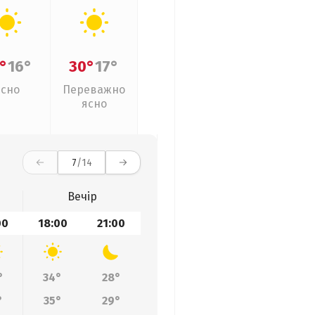
°
16°
30°
17°
Ясно
Переважно
ясно
7
/14
Вечір
00
18:00
21:00
°
34°
28°
°
35°
29°