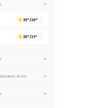
о
35°
/
20°
35°
/
21°
о
еважно ясно
о