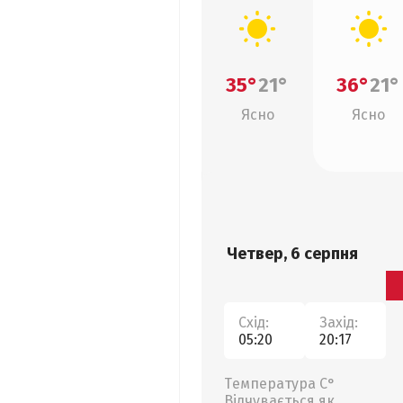
35°
21°
36°
21°
Ясно
Ясно
Четвер, 6 серпня
Схід:
Захід:
05:20
20:17
Температура С°
Відчувається як