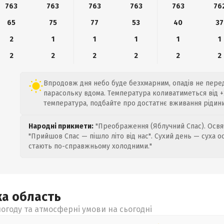
763
763
763
763
763
76
65
75
77
53
40
37
2
1
1
1
1
1
2
2
2
2
2
2
Впродовж дня небо буде безхмарним, опадів не пере
парасольку вдома. Температура коливатиметься від +2
температура, подбайте про достатнє вживання рідини
Народні прикмети:
"Преображення (Яблучний Спас). Освяч
"Прийшов Спас — пішло літо від нас". Сухий день — суха о
стають по-справжньому холодними."
ка
область
огоду та атмосферні умови на сьогодні