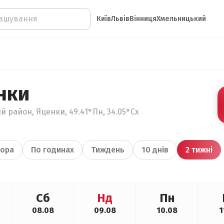
Київ
Львів
Вінниця
Хмельницький
нки
й район, Яценки, 49.41°Пн, 34.05°Сх
ора
По годинах
Тиждень
10 днів
2 тижні
Сб
Нд
Пн
08.08
09.08
10.08
1