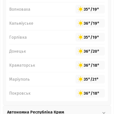
Волноваха
35°
/
19°
Кальміуське
36°
/
19°
Горлівка
35°
/
19°
Донецьк
36°
/
20°
Краматорськ
36°
/
18°
Маріуполь
35°
/
21°
Покровськ
36°
/
18°
Автономна Республіка Крим