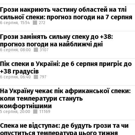
Грози накриють частину областей на тлі
сильної спеки: прогноз погоди на 7 серпня
6 серпня,
15:54
272
Грози замінять сильну спеку до +38:
прогноз погоди на найближчі дні
6 серпня,
08:00
3107
Пік спеки в Україні: де 6 серпня пригріє до
+38 градусів
6 серпня,
06:40
797
На Україну чекає пік африканської спеки:
коли температури стануть
комфортнішими
5 серпня,
20:00
11169
Спека не відступає: де будуть грози та чи
опуститься температура цього тижня