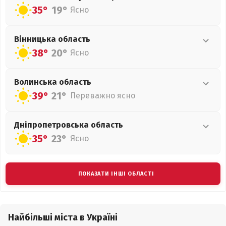
35°
19°
Ясно
Вінницька
область
38°
20°
Ясно
Волинська
область
39°
21°
Переважно ясно
Дніпропетровська
область
35°
23°
Ясно
ПОКАЗАТИ ІНШІ ОБЛАСТІ
Найбільші міста в Україні