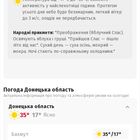
активність у найспекотніші години. Протягом
усього дня небо буде безхмарним, легкий вітер
до 3 м/с, опадів не передбачається.
Народні прикмети:
"Преображення (Яблучний Спас).
Освячують яблука і груші. "Прийшов Спас — пішло
літо від нас". Сухий день — суха осінь, мокрий —
мокра. Ночі стають по-справжньому холодними."
Погода Донецька
область
Актуальна інформація про погоду та атмосферні умови на сьогодні
Донецька
область
35°
17°
Ясно
Бахмут
35°
/
17°