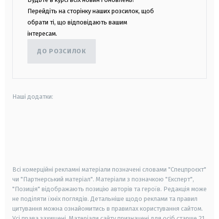
Перейдіть на сторінку наших розсилок, щоб
обрати ті, що відповідають вашим
інтересам.
ДО РОЗСИЛОК
Наші додатки:
android
apple
smart tv
samsung smart tv
Всі комерційні рекламні матеріали позначені словами "Спецпроєкт"
чи "Партнерський матеріал". Матеріали з позначкою "Експерт",
"Позиція" відображають позицію авторів та героїв. Редакція може
не поділяти їхніх поглядів. Детальніше щодо реклами та правил
цитування можна ознайомитись в правилах користування сайтом.
Усі права захищені.
Матеріали сайту призначені для осіб старше
21