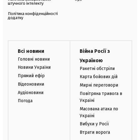
штучного інтелекту
Політика конфіденційності
додатку
Всі новини
Війна Росії з
Головні новини
Україною
Новини України
Ракетні обстріли
Прямий ефір
Карта бойових дій
Відеоновини
Мирні переговори
Аудіоновини
Повітряна тривога в
Україні
Погода
Масована атака по
Україні
Вибухи у Росії
Втрати ворога