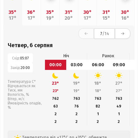
35°
36°
35°
31°
30°
31°
30°
17°
17°
19°
20°
17°
15°
16°
7
/14
Четвер, 6 серпня
Ніч
Ранок
Схід:
05:07
00:00
03:00
06:00
09:00
1
Захід:
20:00
Температура С°
23°
19°
18°
27°
Відчувається як
Тиск, мм
23°
19°
18°
27°
Вологість, %
762
763
763
763
Вітер, м/с
Ймовірність опадів,
63
76
82
49
%
2
2
1
1
2
2
2
2
Температура від +17°C до +35°C, обмежте