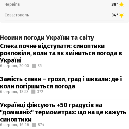
Чернігів
38°
Севастополь
34°
Новини погоди України та світу
Спека почне відступати: синоптики
розповіли, коли та як зміниться погода в
Україні
6 серпня,
20:00
35
Замість спеки – грози, град і шквали: де і
коли погіршиться погода
6 серпня,
18:53
372
Українці фіксують +50 градусів на
"домашніх" термометрах: що на це кажуть
синоптики
6 серпня,
16:46
874