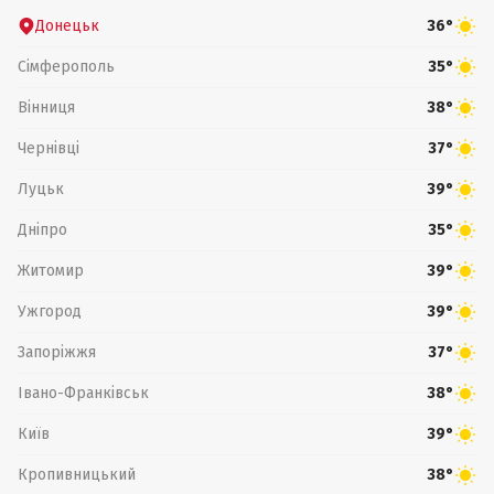
Донецьк
36°
Сімферополь
35°
Вінниця
38°
Чернівці
37°
Луцьк
39°
Дніпро
35°
Житомир
39°
Ужгород
39°
Запоріжжя
37°
Івано-Франківськ
38°
Київ
39°
Кропивницький
38°