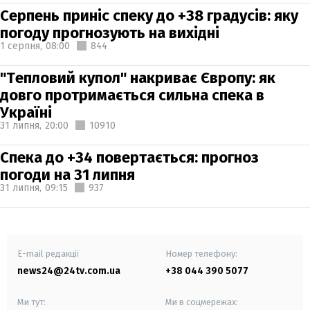
Серпень приніс спеку до +38 градусів: яку
погоду прогнозують на вихідні
1 серпня,
08:00
844
"Тепловий купол" накриває Європу: як
довго протримається сильна спека в
Україні
31 липня,
20:00
10910
Спека до +34 повертається: прогноз
погоди на 31 липня
31 липня,
09:15
937
E-mail редакції
Номер телефону:
news24@24tv.com.ua
+38 044 390 5077
Ми тут:
Ми в соцмережах: