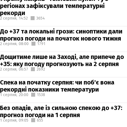
регіонах зафіксували температурні
рекорди
2 серпня,
14:52
3654
До +37 та локальні грози: синоптики дали
прогноз погоди на початок нового тижня
2 серпня,
08:00
1791
Дощитиме лише на Заході, але припече до
+35: яку погоду прогнозують на 2 серпня
2 серпня,
06:57
2692
Спека на початку серпня: чи поб'є вона
рекордні показники температури
1 серпня,
20:00
1538
Без опадів, але із сильною спекою до +37:
прогноз погоди на 1 серпня
1 серпня,
09:05
655