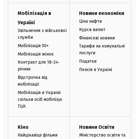
Мобілізація в
Новини економіки
Ціна нафти
Україні
Курси валют
Звільнення з військової
служби
Фінансові новини
Мобілізація 50+
Тарифи на комунальні
послуги
Мобілізація жінок
Податки
Контракт для 18-24-
річних
Пенсія в Україні
Відстрочка від
мобілізації
Мобілізація в Україні:
скільки осіб мобілізує
ТЦК
Кіно
Новини Освіти
Найцікавіші фільми
Міністерство освіти та