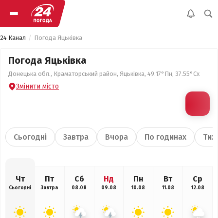
24 Канал
Погода Яцьківка
Погода Яцьківка
Донецька обл., Краматорський район, Яцьківка, 49.17°Пн, 37.55°Сх
Змінити місто
Сьогодні
Завтра
Вчора
По годинах
Тиж
Чт
Пт
Сб
Нд
Пн
Вт
Ср
Сьогодні
Завтра
08.08
09.08
10.08
11.08
12.08