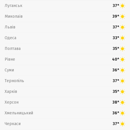
Луганськ
37°
Миколаїв
39°
Львів
37°
Одеса
33°
Полтава
35°
Рівне
40°
Суми
36°
Тернопіль
37°
Харків
35°
Херсон
38°
Хмельницький
36°
Черкаси
37°