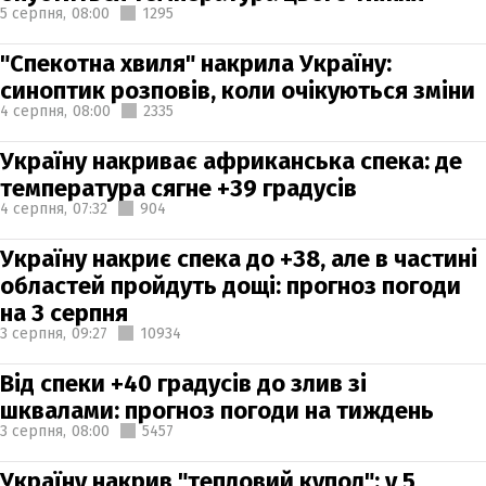
5 серпня,
08:00
1295
"Спекотна хвиля" накрила Україну:
синоптик розповів, коли очікуються зміни
4 серпня,
08:00
2335
Україну накриває африканська спека: де
температура сягне +39 градусів
4 серпня,
07:32
904
Україну накриє спека до +38, але в частині
областей пройдуть дощі: прогноз погоди
на 3 серпня
3 серпня,
09:27
10934
Від спеки +40 градусів до злив зі
шквалами: прогноз погоди на тиждень
3 серпня,
08:00
5457
Україну накрив "тепловий купол": у 5