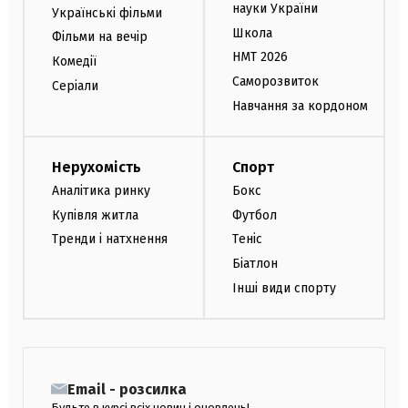
науки України
Українські фільми
Школа
Фільми на вечір
НМТ 2026
Комедії
Саморозвиток
Серіали
Навчання за кордоном
Нерухомість
Спорт
Аналітика ринку
Бокс
Купівля житла
Футбол
Тренди і натхнення
Теніс
Біатлон
Інші види спорту
Email - розсилка
Будьте в курсі всіх новин і оновлень!