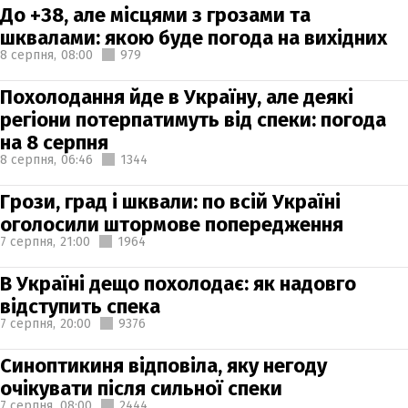
До +38, але місцями з грозами та
шквалами: якою буде погода на вихідних
8 серпня,
08:00
979
Похолодання йде в Україну, але деякі
регіони потерпатимуть від спеки: погода
на 8 серпня
8 серпня,
06:46
1344
Грози, град і шквали: по всій Україні
оголосили штормове попередження
7 серпня,
21:00
1964
В Україні дещо похолодає: як надовго
відступить спека
7 серпня,
20:00
9376
Синоптикиня відповіла, яку негоду
очікувати після сильної спеки
7 серпня,
08:00
2444