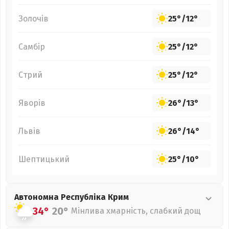
Золочів
25°
/
12°
Самбір
25°
/
12°
Стрий
25°
/
12°
Яворів
26°
/
13°
Львів
26°
/
14°
Шептицький
25°
/
10°
Автономна Республіка Крим
34°
20°
Мінлива хмарність, слабкий дощ