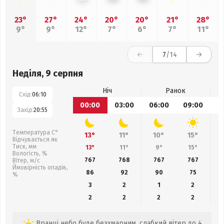
23°
27°
24°
20°
20°
21°
28°
9°
9°
12°
7°
6°
7°
11°
7
/14
Неділя, 9 серпня
Ніч
Ранок
Схід:
06:10
00:00
03:00
06:00
09:00
1
Захід:
20:55
Температура С°
13°
11°
10°
15°
Відчувається як
Тиск, мм
13°
11°
9°
15°
Вологість, %
767
768
767
767
Вітер, м/с
Ймовірність опадів,
86
92
90
75
%
3
2
1
2
2
2
2
2
Вранці небо буде безхмарним, слабкий вітер до 4