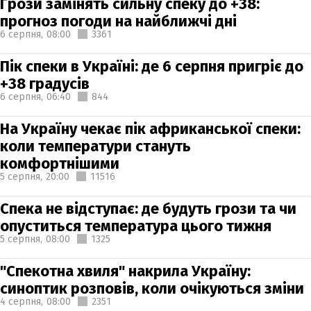
Грози замінять сильну спеку до +38:
прогноз погоди на найближчі дні
6 серпня,
08:00
3361
Пік спеки в Україні: де 6 серпня пригріє до
+38 градусів
6 серпня,
06:40
844
На Україну чекає пік африканської спеки:
коли температури стануть
комфортнішими
5 серпня,
20:00
11516
Спека не відступає: де будуть грози та чи
опуститься температура цього тижня
5 серпня,
08:00
1325
"Спекотна хвиля" накрила Україну:
синоптик розповів, коли очікуються зміни
4 серпня,
08:00
2351