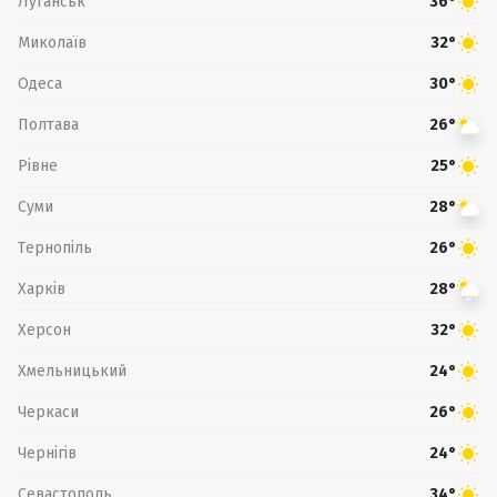
Луганськ
36°
Миколаїв
32°
Одеса
30°
Полтава
26°
Рівне
25°
Суми
28°
Тернопіль
26°
Харків
28°
Херсон
32°
Хмельницький
24°
Черкаси
26°
Чернігів
24°
Севастополь
34°