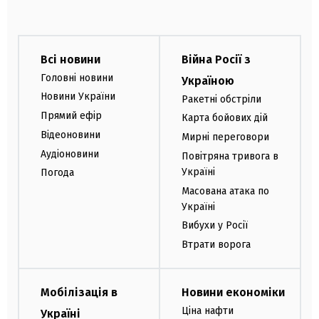
Всі новини
Війна Росії з
Головні новини
Україною
Новини України
Ракетні обстріли
Прямий ефір
Карта бойових дій
Відеоновини
Мирні переговори
Аудіоновини
Повітряна тривога в
Україні
Погода
Масована атака по
Україні
Вибухи у Росії
Втрати ворога
Мобілізація в
Новини економіки
Ціна нафти
Україні