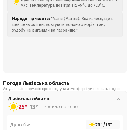
м/с. Температура повітря від +9°C до +23°C.
Народні прикмети:
"Матія (Матвія). Вважалося, що в
цей день змії висмоктують молоко з корів, тому
худобу не виганяли на пасовище."
Погода Львівська
область
Актуальна інформація про погоду та атмосферні умови на сьогодні
Львівська
область
25°
13°
Переважно ясно
Дрогобич
25°
/
13°