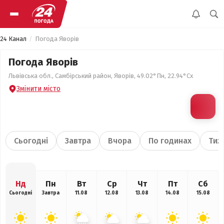
24 Канал
Погода Яворів
Погода Яворів
Львівська обл., Самбірський район, Яворів, 49.02°Пн, 22.94°Сх
Змінити місто
Сьогодні
Завтра
Вчора
По годинах
Тиж
Нд
Пн
Вт
Ср
Чт
Пт
Сб
Сьогодні
Завтра
11.08
12.08
13.08
14.08
15.08