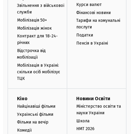
Курси валют
Звільнення з військової
служби
Фінансові новини
Мобілізація 50+
Тарифи на комунальні
послуги
Мобілізація жінок
Податки
Контракт для 18-24-
річних
Пенсія в Україні
Відстрочка від
мобілізації
Мобілізація в Україні:
скільки осіб мобілізує
ТЦК
Кіно
Новини Освіти
Найцікавіші фільми
Міністерство освіти та
науки України
Українські фільми
Школа
Фільми на вечір
НМТ 2026
Комедії