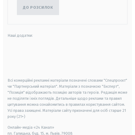
ДО РОЗСИЛОК
Наші додатки:
android
apple
smart tv
samsung smart tv
Всі комерційні рекламні матеріали позначені словами "Спецпроєкт"
чи "Партнерський матеріал". Матеріали з позначкою "Експерт",
"Позиція" відображають позицію авторів та героїв. Редакція може
не поділяти їхніх поглядів. Детальніше щодо реклами та правил
цитування можна ознайомитись в правилах користування сайтом.
Усі права захищені.
Матеріали сайту призначені для осіб старше
21
року (21+)
Онлайн-медіа «24 Канал»
пл. Галицька, буд. 15, м. Львів, 79008