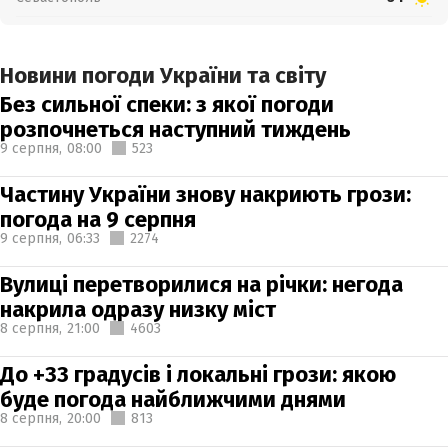
Новини погоди України та світу
Без сильної спеки: з якої погоди
розпочнеться наступний тиждень
9 серпня,
08:00
523
Частину України знову накриють грози:
погода на 9 серпня
9 серпня,
06:33
2274
Вулиці перетворилися на річки: негода
накрила одразу низку міст
8 серпня,
21:00
4603
До +33 градусів і локальні грози: якою
буде погода найближчими днями
8 серпня,
20:00
813