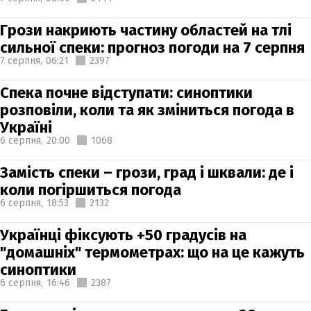
Грози накриють частину областей на тлі
сильної спеки: прогноз погоди на 7 серпня
7 серпня,
06:21
2397
Спека почне відступати: синоптики
розповіли, коли та як зміниться погода в
Україні
6 серпня,
20:00
1068
Замість спеки – грози, град і шквали: де і
коли погіршиться погода
6 серпня,
18:53
2132
Українці фіксують +50 градусів на
"домашніх" термометрах: що на це кажуть
синоптики
6 серпня,
16:46
2387