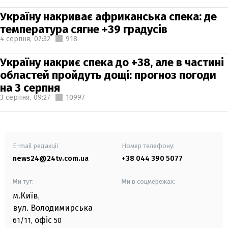
Україну накриває африканська спека: де
температура сягне +39 градусів
4 серпня,
07:32
918
Україну накриє спека до +38, але в частині
областей пройдуть дощі: прогноз погоди
на 3 серпня
3 серпня,
09:27
10997
E-mail редакції
Номер телефону:
news24@24tv.com.ua
+38 044 390 5077
Ми тут:
Ми в соцмережах:
м.Київ
,
вул. Володимирська
офіс
61/11,
50