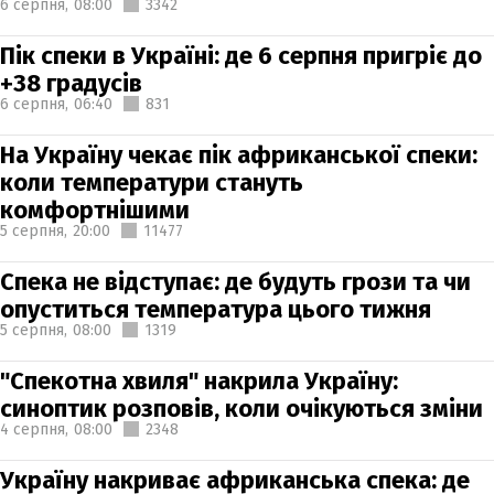
6 серпня,
08:00
3342
Пік спеки в Україні: де 6 серпня пригріє до
+38 градусів
6 серпня,
06:40
831
На Україну чекає пік африканської спеки:
коли температури стануть
комфортнішими
5 серпня,
20:00
11477
Спека не відступає: де будуть грози та чи
опуститься температура цього тижня
5 серпня,
08:00
1319
"Спекотна хвиля" накрила Україну:
синоптик розповів, коли очікуються зміни
4 серпня,
08:00
2348
Україну накриває африканська спека: де