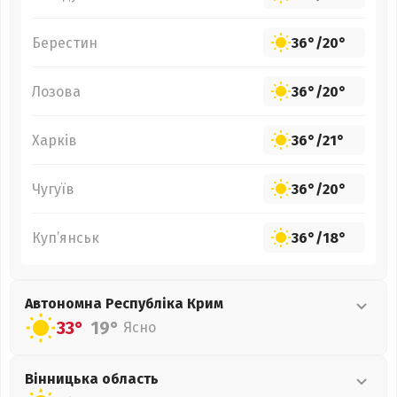
Берестин
36°
/
20°
Лозова
36°
/
20°
Харків
36°
/
21°
Чугуїв
36°
/
20°
Куп’янськ
36°
/
18°
Автономна Республіка Крим
33°
19°
Ясно
Вінницька
область