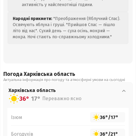
активність у найспекотніші години.
Народні прикмети:
"Преображення (Яблучний Спас).
Освячують яблука і груші. "Прийшов Спас — пішло
літо від нас". Сухий день — суха осінь, мокрий —
мокра. Ночі стають по-справжньому холодними."
Погода Харківська
область
Актуальна інформація про погоду та атмосферні умови на сьогодні
Харківська
область
36°
17°
Переважно ясно
Ізюм
36°
/
17°
Богодухів
36°
/
21°