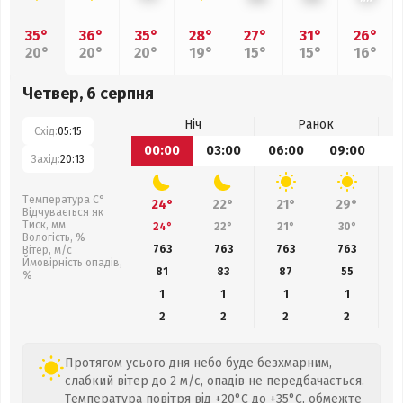
35°
36°
35°
28°
27°
31°
26°
20°
20°
20°
19°
15°
15°
16°
Четвер, 6 серпня
Ніч
Ранок
Схід:
05:15
00:00
03:00
06:00
09:00
1
Захід:
20:13
Температура С°
24°
22°
21°
29°
Відчувається як
Тиск, мм
24°
22°
21°
30°
Вологість, %
763
763
763
763
Вітер, м/с
Ймовірність опадів,
81
83
87
55
%
1
1
1
1
2
2
2
2
Протягом усього дня небо буде безхмарним,
слабкий вітер до 2 м/с, опадів не передбачається.
Температура повітря від +20°C до +35°C, обмежте