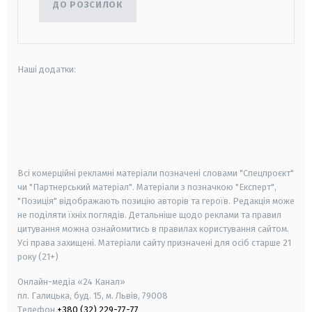
ДО РОЗСИЛОК
Наші додатки:
android
apple
smart tv
samsung smart tv
Всі комерційні рекламні матеріали позначені словами "Спецпроєкт"
чи "Партнерський матеріал". Матеріали з позначкою "Експерт",
"Позиція" відображають позицію авторів та героїв. Редакція може
не поділяти їхніх поглядів. Детальніше щодо реклами та правил
цитування можна ознайомитись в правилах користування сайтом.
Усі права захищені.
Матеріали сайту призначені для осіб старше
21
року (21+)
Онлайн-медіа «24 Канал»
пл. Галицька, буд. 15, м. Львів, 79008
Телефон
+380 (32) 229-77-77