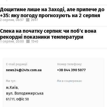
Дощитиме лише на Заході, але припече до
+35: яку погоду прогнозують на 2 серпня
2 серпня,
06:57
2697
Спека на початку серпня: чи поб'є вона
рекордні показники температури
1 серпня,
20:00
1540
E-mail редакції
Номер телефону:
news24@24tv.com.ua
+38 044 390 5077
Ми тут:
Ми в соцмережах:
м.Київ
,
вул. Володимирська
офіс
61/11,
50