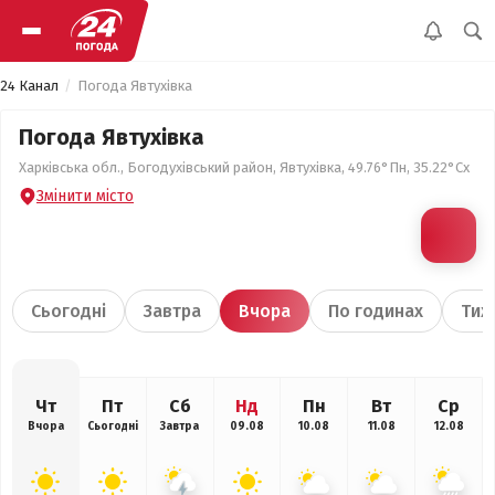
24 Канал
Погода Явтухівка
Погода Явтухівка
Харківська обл., Богодухівський район, Явтухівка, 49.76°Пн, 35.22°Сх
Змінити місто
Сьогодні
Завтра
Вчора
По годинах
Тиж
Чт
Пт
Сб
Нд
Пн
Вт
Ср
Вчора
Сьогодні
Завтра
09.08
10.08
11.08
12.08