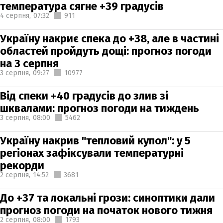
температура сягне +39 градусів
4 серпня,
07:32
911
Україну накриє спека до +38, але в частині
областей пройдуть дощі: прогноз погоди
на 3 серпня
3 серпня,
09:27
10977
Від спеки +40 градусів до злив зі
шквалами: прогноз погоди на тиждень
3 серпня,
08:00
5462
Україну накрив "тепловий купол": у 5
регіонах зафіксували температурні
рекорди
2 серпня,
14:52
3681
До +37 та локальні грози: синоптики дали
прогноз погоди на початок нового тижня
2 серпня,
08:00
1793