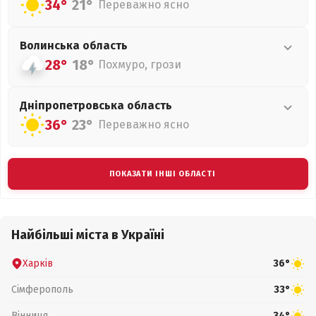
34°
21°
Переважно ясно
Волинська
область
28°
18°
Похмуро, грози
Дніпропетровська
область
36°
23°
Переважно ясно
ПОКАЗАТИ ІНШІ ОБЛАСТІ
Найбільші міста в Україні
Харків
36°
Сімферополь
33°
Вінниця
34°