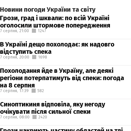
Новини погоди України та світу
Грози, град і шквали: по всій Україні
оголосили штормове попередження
7 серпня,
21:00
1247
В Україні дещо похолодає: як надовго
відступить спека
7 серпня,
20:00
1698
Похолодання йде в Україну, але деякі
регіони потерпатимуть від спеки: погода
на 8 серпня
7 серпня,
17:39
582
Синоптикиня відповіла, яку негоду
очікувати після сильної спеки
7 серпня,
08:00
2420
Грози накриють частину областей на тлі