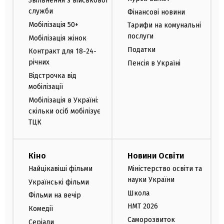
Звільнення з військової
служби
Фінансові новини
Мобілізація 50+
Тарифи на комунальні
послуги
Мобілізація жінок
Податки
Контракт для 18-24-
річних
Пенсія в Україні
Відстрочка від
мобілізації
Мобілізація в Україні:
скільки осіб мобілізує
ТЦК
Кіно
Новини Освіти
Найцікавіші фільми
Міністерство освіти та
науки України
Українські фільми
Школа
Фільми на вечір
НМТ 2026
Комедії
Саморозвиток
Серіали