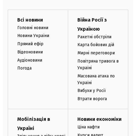
Всі новини
Війна Росії з
Головні новини
Україною
Новини України
Ракетні обстріли
Прямий ефір
Карта бойових дій
Відеоновини
Мирні переговори
Аудіоновини
Повітряна тривога в
Україні
Погода
Масована атака по
Україні
Вибухи у Росії
Втрати ворога
Мобілізація в
Новини економіки
Ціна нафти
Україні
Курси валют