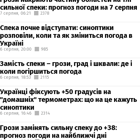
сильної спеки: прогноз погоди на 7 серпня
7 серпня,
06:21
2378
Спека почне відступати: синоптики
розповіли, коли та як зміниться погода в
Україні
6 серпня,
20:00
985
Замість спеки – грози, град і шквали: де і
коли погіршиться погода
6 серпня,
18:53
2115
Українці фіксують +50 градусів на
"домашніх" термометрах: що на це кажуть
синоптики
6 серпня,
16:46
2314
Грози замінять сильну спеку до +38:
прогноз погоди на найближчі дні