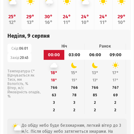
25°
29°
30°
24°
24°
24°
29°
12°
13°
16°
11°
10°
11°
10°
Неділя, 9 серпня
Ніч
Ранок
Схід:
06:01
00:00
03:00
06:00
09:00
1
Захід:
20:45
Температура С°
18°
15°
13°
17°
Відчувається як
Тиск, мм
18°
15°
13°
17°
Вологість, %
766
766
766
767
Вітер, м/с
Ймовірність опадів,
63
78
85
69
%
3
3
2
2
2
2
2
2
До обіду небо буде безхмарним, легкий вітер до 3
м/с. Після обіду небо затягнеться хмарами. На