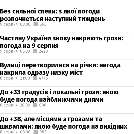
Без сильної спеки: з якої погоди
розпочнеться наступний тиждень
9 серпня,
08:00
666
Частину України знову накриють грози:
погода на 9 серпня
9 серпня,
06:33
2420
Вулиці перетворилися на річки: негода
накрила одразу низку міст
8 серпня,
21:00
4776
До +33 градусів і локальні грози: якою
буде погода найближчими днями
8 серпня,
20:00
880
До +38, але місцями з грозами та
шквалами: якою буде погода на вихідних
8 серпня,
08:00
983