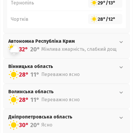
Тернопіль
29°
/
13°
Чортків
28°
/
12°
Автономна Республіка Крим
32°
20°
Мінлива хмарність, слабкий дощ
Вінницька
область
28°
11°
Переважно ясно
Волинська
область
28°
11°
Переважно ясно
Дніпропетровська
область
30°
20°
Ясно