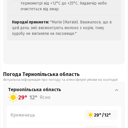
термометрі від +12°C до +25°C. Надвечір небо
очистеться від хмар.
Народні прикмети:
"Матія (Матвія). Вважалося, що в
цей день змії висмоктують молоко з корів, тому
худобу не виганяли на пасовище."
Погода Тернопільська
область
Актуальна інформація про погоду та атмосферні умови на сьогодні
Тернопільська
область
29°
12°
Ясно
Кременець
29°
/
12°