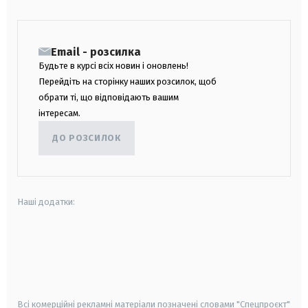
Email - розсилка
Будьте в курсі всіх новин і оновлень!
Перейдіть на сторінку наших розсилок, щоб
обрати ті, що відповідають вашим
інтересам.
ДО РОЗСИЛОК
Наші додатки:
android
apple
smart tv
samsung smart tv
Всі комерційні рекламні матеріали позначені словами "Спецпроєкт"