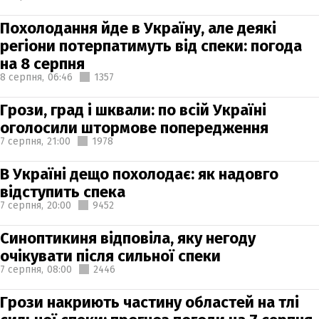
Похолодання йде в Україну, але деякі
регіони потерпатимуть від спеки: погода
на 8 серпня
8 серпня,
06:46
1357
Грози, град і шквали: по всій Україні
оголосили штормове попередження
7 серпня,
21:00
1978
В Україні дещо похолодає: як надовго
відступить спека
7 серпня,
20:00
9452
Синоптикиня відповіла, яку негоду
очікувати після сильної спеки
7 серпня,
08:00
2446
Грози накриють частину областей на тлі