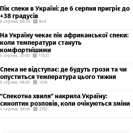
Пік спеки в Україні: де 6 серпня пригріє до
+38 градусів
6 серпня,
06:40
849
На Україну чекає пік африканської спеки:
коли температури стануть
комфортнішими
5 серпня,
20:00
11523
Спека не відступає: де будуть грози та чи
опуститься температура цього тижня
5 серпня,
08:00
1336
"Спекотна хвиля" накрила Україну:
синоптик розповів, коли очікуються зміни
4 серпня,
08:00
2352