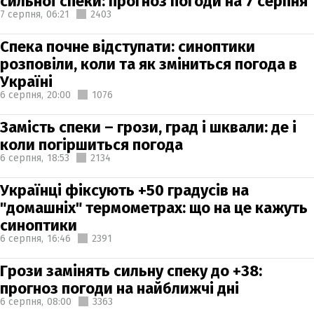
сильної спеки: прогноз погоди на 7 серпня
7 серпня,
06:21
2403
Спека почне відступати: синоптики
розповіли, коли та як зміниться погода в
Україні
6 серпня,
20:00
1076
Замість спеки – грози, град і шквали: де і
коли погіршиться погода
6 серпня,
18:53
2134
Українці фіксують +50 градусів на
"домашніх" термометрах: що на це кажуть
синоптики
6 серпня,
16:46
2391
Грози замінять сильну спеку до +38:
прогноз погоди на найближчі дні
6 серпня,
08:00
3363