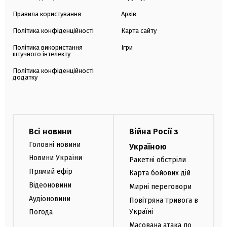
Правила користування
Архів
Політика конфіденційності
Карта сайту
Політика використання
Ігри
штучного інтелекту
Політика конфіденційності
додатку
Всі новини
Війна Росії з
Головні новини
Україною
Новини України
Ракетні обстріли
Прямий ефір
Карта бойових дій
Відеоновини
Мирні переговори
Аудіоновини
Повітряна тривога в
Україні
Погода
Масована атака по