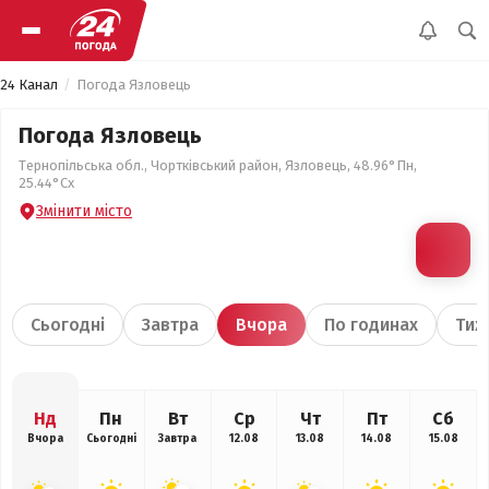
24 Канал
Погода Язловець
Погода Язловець
Тернопільська обл., Чортківський район, Язловець, 48.96°Пн,
25.44°Сх
Змінити місто
Сьогодні
Завтра
Вчора
По годинах
Тиж
Нд
Пн
Вт
Ср
Чт
Пт
Сб
Вчора
Сьогодні
Завтра
12.08
13.08
14.08
15.08