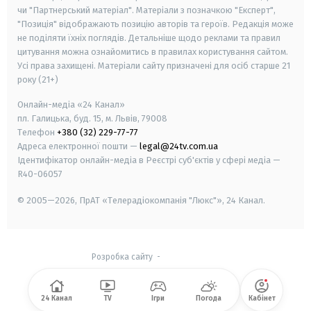
чи "Партнерський матеріал". Матеріали з позначкою "Експерт",
"Позиція" відображають позицію авторів та героїв. Редакція може
не поділяти їхніх поглядів. Детальніше щодо реклами та правил
цитування можна ознайомитись в правилах користування сайтом.
Усі права захищені.
Матеріали сайту призначені для осіб старше
21
року (21+)
Онлайн-медіа «24 Канал»
пл. Галицька, буд. 15, м. Львів, 79008
Телефон
+380 (32) 229-77-77
Адреса електронної пошти —
legal@24tv.com.ua
Ідентифікатор онлайн-медіа в Реєстрі суб'єктів у сфері медіа —
R40-06057
© 2005—2026,
ПрАТ «Телерадіокомпанія "Люкс"», 24 Канал.
Розробка сайту
-
24 Канал
TV
Ігри
Погода
Кабінет