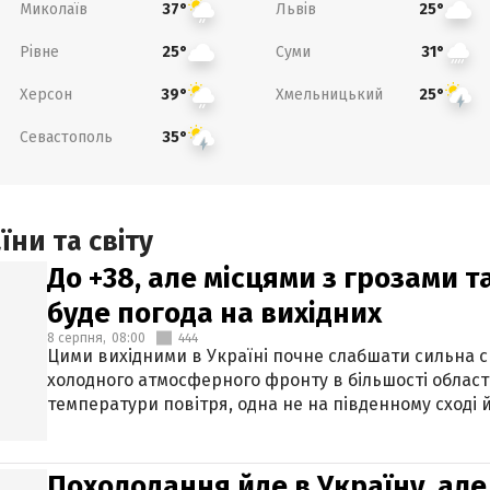
Миколаїв
Львів
37°
25°
Рівне
Суми
25°
31°
Херсон
Хмельницький
39°
25°
Севастополь
35°
ни та світу
До +38, але місцями з грозами 
буде погода на вихідних
8 серпня,
08:00
444
Цими вихідними в Україні почне слабшати сильна 
холодного атмосферного фронту в більшості област
температури повітря, одна не на південному сході й
Похолодання йде в Україну, але