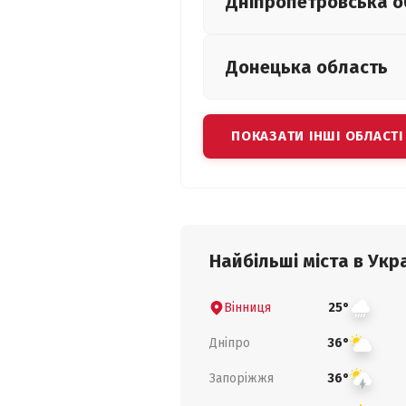
Дніпропетровська
о
Донецька
область
ПОКАЗАТИ ІНШІ ОБЛАСТІ
Найбільші міста в Укра
Вінниця
25°
Дніпро
36°
Запоріжжя
36°