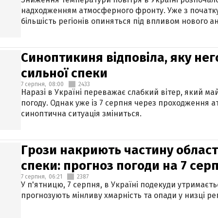
надходженням атмосферного фронту. Уже з початку
більшість регіонів опиняться під впливом нового а
Синоптикиня відповіла, яку нег
сильної спеки
7 серпня,
08:00
2433
Наразі в Україні переважає слабкий вітер, який м
погоду. Однак уже із 7 серпня через проходження 
синоптична ситуація зміниться.
Грози накриють частину областе
спеки: прогноз погоди на 7 сер
7 серпня,
06:21
2387
У п'ятницю, 7 серпня, в Україні подекуди утримаєт
прогнозують мінливу хмарність та опади у низці рег