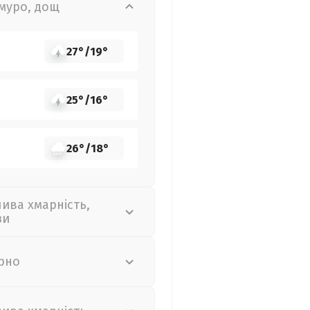
муро, дощ
27°
/
19°
25°
/
16°
26°
/
18°
лива хмарність,
зи
рно