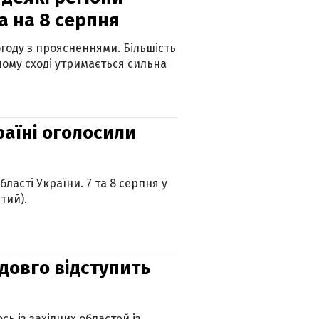
а на 8 серпня
огоду з проясненнями. Більшість
ному сході утримається сильна
країні оголосили
ласті України. 7 та 8 серпня у
тий).
адовго відступить
ь із західних областей із