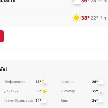
36°
24°
бласть
Мін
38°
22°
Пер
їні
Сімферополь
Чернівці
33°
26°
Донецьк
Житомир
38°
25°
Івано-Франківськ
Київ
24°
24°