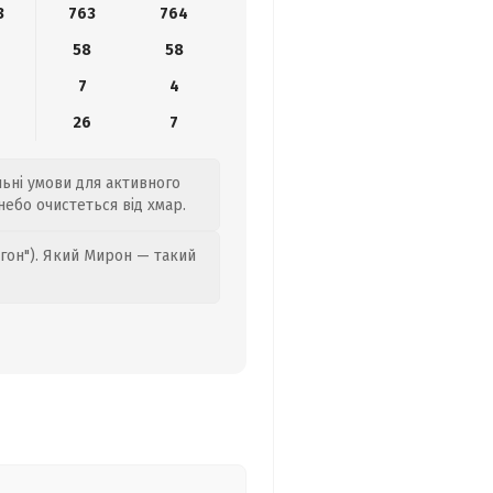
3
763
764
9
58
58
7
4
4
26
7
льні умови для активного
 небо очистеться від хмар.
гон"). Який Мирон — такий