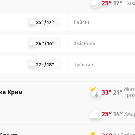
25°
17°
Пох
25°
/
17°
Гайсин
24°
/
16°
Хмільник
27°
/
18°
Тульчин
Мін
33°
21°
ка Крим
гро
25°
14°
Хма