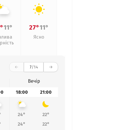
°
11°
27°
11°
нлива
Ясно
рність
7
/14
Вечір
00
18:00
21:00
°
24°
22°
°
24°
22°