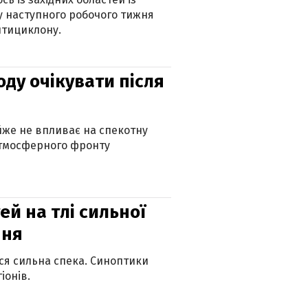
 наступного робочого тижня
нтициклону.
оду очікувати після
айже не впливає на спекотну
атмосферного фронту
й на тлі сильної
пня
ься сильна спека. Синоптики
іонів.