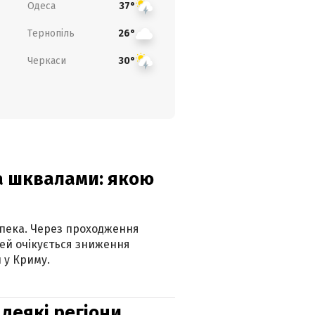
Одеса
37°
Тернопіль
26°
Черкаси
30°
та шквалами: якою
спека. Через проходження
ей очікується зниження
 у Криму.
 деякі регіони