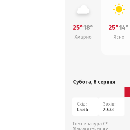
25°
18°
25°
14°
Хмарно
Ясно
Субота, 8 серпня
Схід:
Захід:
05:46
20:33
Температура С°
Відчувається як