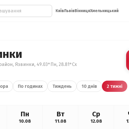
Київ
Львів
Вінниця
Хмельницький
инки
район, Язвинки, 49.03°Пн, 28.81°Сх
ора
По годинах
Тиждень
10 днів
2 тижні
Пн
Вт
Ср
10.08
11.08
12.08
1