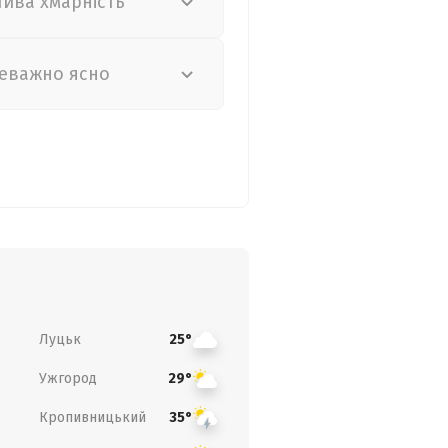
лива хмарність
еважно ясно
Луцьк
25°
Ужгород
29°
Кропивницький
35°