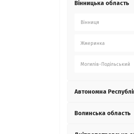
Вінницька
область
Вінниця
Жмеринка
Могилів-Подільський
Автономна Республі
Волинська
область