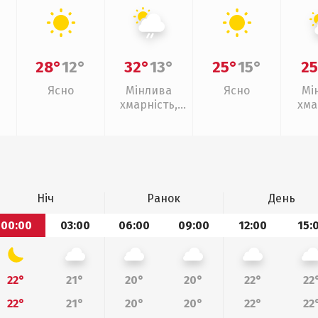
28°
12°
32°
13°
25°
15°
25
Ясно
Мінлива
Ясно
Мі
хмарність,
хма
слабкий дощ
Ніч
Ранок
День
00:00
03:00
06:00
09:00
12:00
15:
22°
21°
20°
20°
22°
22
22°
21°
20°
20°
22°
22