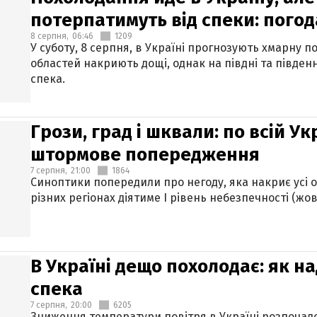
потерпатимуть від спеки: погод
8 серпня,
06:46
1209
У суботу, 8 серпня, в Україні прогнозують хмарну п
областей накриють дощі, однак на півдні та півден
спека.
Грози, град і шквали: по всій У
штормове попередження
7 серпня,
21:00
1864
Синоптики попередили про негоду, яка накриє усі об
різних регіонах діятиме І рівень небезпечності (жов
В Україні дещо похолодає: як н
спека
7 серпня,
20:00
6205
Зниження температури повітря в Україні розпочалос