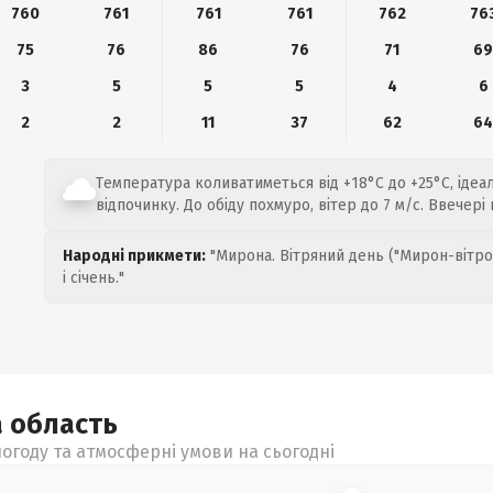
760
761
761
761
762
76
75
76
86
76
71
6
3
5
5
5
4
6
2
2
11
37
62
6
Температура коливатиметься від +18°C до +25°C, ідеа
відпочинку. До обіду похмуро, вітер до 7 м/с. Ввечері
Народні прикмети:
"Мирона. Вітряний день ("Мирон-вітро
і січень."
а
область
огоду та атмосферні умови на сьогодні