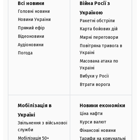
Всі новини
Війна Росії з
Головні новини
Україною
Новини України
Ракетні обстріли
Прямий ефір
Карта бойових дій
Відеоновини
Мирні переговори
Аудіоновини
Повітряна тривога в
Україні
Погода
Масована атака по
Україні
Вибухи у Росії
Втрати ворога
Мобілізація в
Новини економіки
Ціна нафти
Україні
Курси валют
Звільнення з військової
служби
Фінансові новини
Мобілізація 50+
Тарифи на комунальні