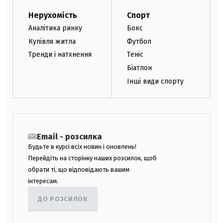
Нерухомість
Спорт
Аналітика ринку
Бокс
Купівля житла
Футбол
Тренди і натхнення
Теніс
Біатлон
Інші види спорту
Email - розсилка
Будьте в курсі всіх новин і оновлень!
Перейдіть на сторінку наших розсилок, щоб
обрати ті, що відповідають вашим
інтересам.
ДО РОЗСИЛОК