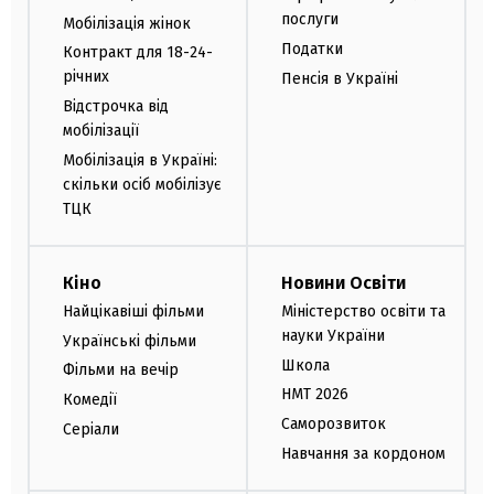
послуги
Мобілізація жінок
Податки
Контракт для 18-24-
річних
Пенсія в Україні
Відстрочка від
мобілізації
Мобілізація в Україні:
скільки осіб мобілізує
ТЦК
Кіно
Новини Освіти
Найцікавіші фільми
Міністерство освіти та
науки України
Українські фільми
Школа
Фільми на вечір
НМТ 2026
Комедії
Саморозвиток
Серіали
Навчання за кордоном