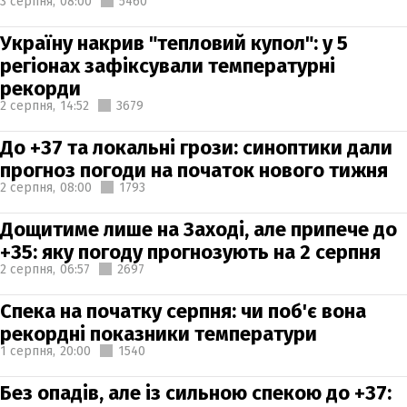
3 серпня,
08:00
5460
Україну накрив "тепловий купол": у 5
регіонах зафіксували температурні
рекорди
2 серпня,
14:52
3679
До +37 та локальні грози: синоптики дали
прогноз погоди на початок нового тижня
2 серпня,
08:00
1793
Дощитиме лише на Заході, але припече до
+35: яку погоду прогнозують на 2 серпня
2 серпня,
06:57
2697
Спека на початку серпня: чи поб'є вона
рекордні показники температури
1 серпня,
20:00
1540
Без опадів, але із сильною спекою до +37: