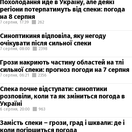
Похолодання йде в Україну, але деякі
регіони потерпатимуть від спеки: погода
на 8 серпня
7 серпня,
17:39
262
Синоптикиня відповіла, яку негоду
очікувати після сильної спеки
7 серпня,
08:00
2398
Грози накриють частину областей на тлі
сильної спеки: прогноз погоди на 7 серпня
7 серпня,
06:21
2356
Спека почне відступати: синоптики
розповіли, коли та як зміниться погода в
Україні
6 серпня,
20:00
963
Замість спеки – грози, град і шквали: де і
коли погіршиться погода