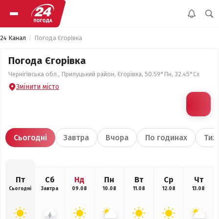
24 Канал
Погода Єгорівка
Погода Єгорівка
Чернігівська обл., Прилуцький район, Єгорівка, 50.59°Пн, 32.45°Сх
Змінити місто
Сьогодні
Завтра
Вчора
По годинах
Тиж
Пт
Сб
Нд
Пн
Вт
Ср
Чт
Сьогодні
Завтра
09.08
10.08
11.08
12.08
13.08