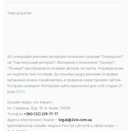
Наші додатки:
android
apple
smart tv
samsung smart tv
Всі комерційні рекламні матеріали позначені словами "Спецпроєкт"
чи "Партнерський матеріал". Матеріали з позначкою "Експерт",
"Позиція" відображають позицію авторів та героїв. Редакція може
не поділяти їхніх поглядів. Детальніше щодо реклами та правил
цитування можна ознайомитись в правилах користування сайтом.
Усі права захищені.
Матеріали сайту призначені для осіб старше
21
року (21+)
Онлайн-медіа «24 Канал»
пл. Галицька, буд. 15, м. Львів, 79008
Телефон
+380 (32) 229-77-77
Адреса електронної пошти —
legal@24tv.com.ua
Ідентифікатор онлайн-медіа в Реєстрі суб'єктів у сфері медіа —