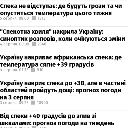
Спека не відступає: де будуть грози та чи
опуститься температура цього тижня
5 серпня,
08:00
1313
"Спекотна хвиля" накрила Україну:
синоптик розповів, коли очікуються зміни
4 серпня,
08:00
2346
Україну накриває африканська спека: де
температура сягне +39 градусів
4 серпня,
07:32
910
Україну накриє спека до +38, але в частині
областей пройдуть дощі: прогноз погоди
на 3 серпня
3 серпня,
09:27
10960
Від спеки +40 градусів до злив зі
шквалами: прогноз погоди на тиждень