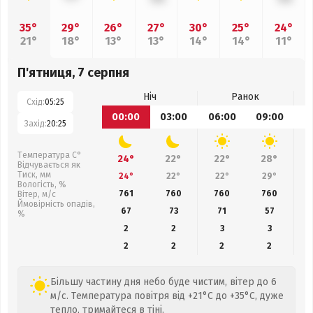
35°
29°
26°
27°
30°
25°
24°
21°
18°
13°
13°
14°
14°
11°
П'ятниця, 7 серпня
Ніч
Ранок
Схід:
05:25
00:00
03:00
06:00
09:00
1
Захід:
20:25
Температура С°
24°
22°
22°
28°
Відчувається як
Тиск, мм
24°
22°
22°
29°
Вологість, %
761
760
760
760
Вітер, м/с
Ймовірність опадів,
67
73
71
57
%
2
2
3
3
2
2
2
2
Більшу частину дня небо буде чистим, вітер до 6
м/с. Температура повітря від +21°C до +35°C, дуже
тепло, тримайтеся в тіні.