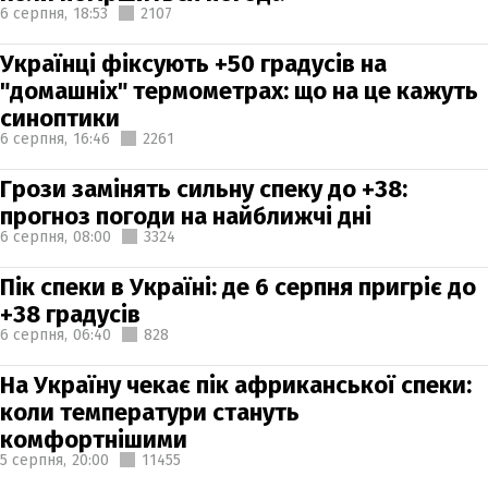
6 серпня,
18:53
2107
Українці фіксують +50 градусів на
"домашніх" термометрах: що на це кажуть
синоптики
6 серпня,
16:46
2261
Грози замінять сильну спеку до +38:
прогноз погоди на найближчі дні
6 серпня,
08:00
3324
Пік спеки в Україні: де 6 серпня пригріє до
+38 градусів
6 серпня,
06:40
828
На Україну чекає пік африканської спеки:
коли температури стануть
комфортнішими
5 серпня,
20:00
11455