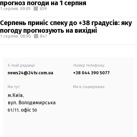
прогноз погоди на 1 серпня
1 серпня,
09:05
659
Серпень приніс спеку до +38 градусів: яку
погоду прогнозують на вихідні
1 серпня,
08:00
847
E-mail редакції
Номер телефону:
news24@24tv.com.ua
+38 044 390 5077
Ми тут:
Ми в соцмережах:
м.Київ
,
вул. Володимирська
офіс
61/11,
50