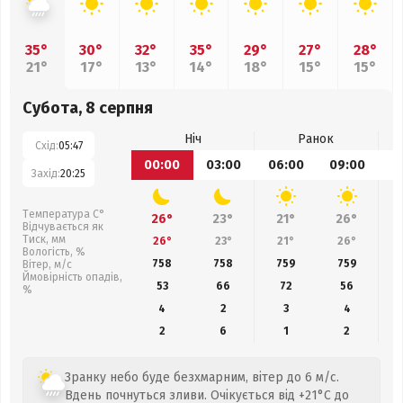
35°
30°
32°
35°
29°
27°
28°
21°
17°
13°
14°
18°
15°
15°
Субота, 8 серпня
Ніч
Ранок
Схід:
05:47
00:00
03:00
06:00
09:00
1
Захід:
20:25
Температура С°
26°
23°
21°
26°
Відчувається як
Тиск, мм
26°
23°
21°
26°
Вологість, %
758
758
759
759
Вітер, м/с
Ймовірність опадів,
53
66
72
56
%
4
2
3
4
2
6
1
2
Зранку небо буде безхмарним, вітер до 6 м/с.
Вдень почнуться зливи. Очікується від +21°C до