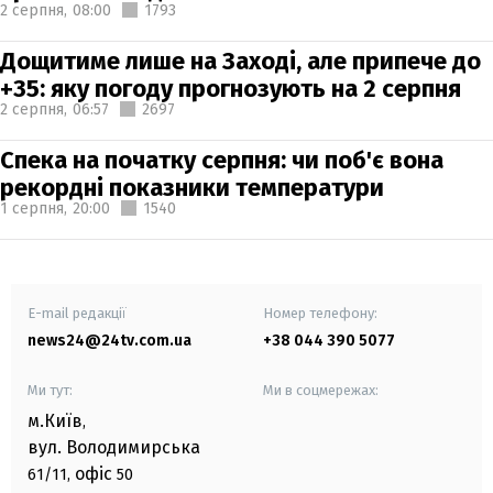
2 серпня,
08:00
1793
Дощитиме лише на Заході, але припече до
+35: яку погоду прогнозують на 2 серпня
2 серпня,
06:57
2697
Спека на початку серпня: чи поб'є вона
рекордні показники температури
1 серпня,
20:00
1540
E-mail редакції
Номер телефону:
news24@24tv.com.ua
+38 044 390 5077
Ми тут:
Ми в соцмережах:
м.Київ
,
вул. Володимирська
офіс
61/11,
50