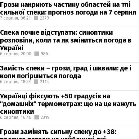
Грози накриють частину областей на тлі
сильної спеки: прогноз погоди на 7 серпня
7 серпня,
06:21
2379
Спека почне відступати: синоптики
розповіли, коли та як зміниться погода в
Україні
6 серпня,
20:00
986
Замість спеки – грози, град і шквали: де і
коли погіршиться погода
6 серпня,
18:53
2115
Українці фіксують +50 градусів на
"домашніх" термометрах: що на це кажуть
синоптики
6 серпня,
16:46
2319
Грози замінять сильну спеку до +38: