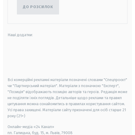
ДО РОЗСИЛОК
Наші додатки:
android
apple
smart tv
samsung smart tv
Всі комерційні рекламні матеріали позначені словами "Спецпроєкт"
чи "Партнерський матеріал". Матеріали з позначкою "Експерт",
"Позиція" відображають позицію авторів та героїв. Редакція може
не поділяти їхніх поглядів. Детальніше щодо реклами та правил
цитування можна ознайомитись в правилах користування сайтом.
Усі права захищені.
Матеріали сайту призначені для осіб старше
21
року (21+)
Онлайн-медіа «24 Канал»
пл. Галицька, буд. 15, м. Львів, 79008