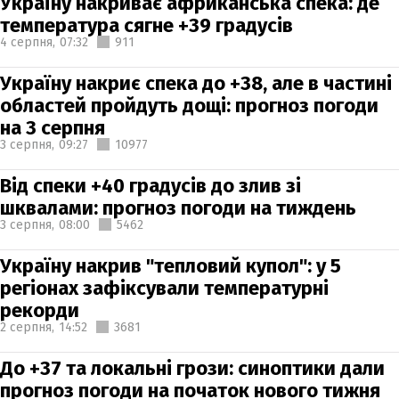
Україну накриває африканська спека: де
температура сягне +39 градусів
4 серпня,
07:32
911
Україну накриє спека до +38, але в частині
областей пройдуть дощі: прогноз погоди
на 3 серпня
3 серпня,
09:27
10977
Від спеки +40 градусів до злив зі
шквалами: прогноз погоди на тиждень
3 серпня,
08:00
5462
Україну накрив "тепловий купол": у 5
регіонах зафіксували температурні
рекорди
2 серпня,
14:52
3681
До +37 та локальні грози: синоптики дали
прогноз погоди на початок нового тижня