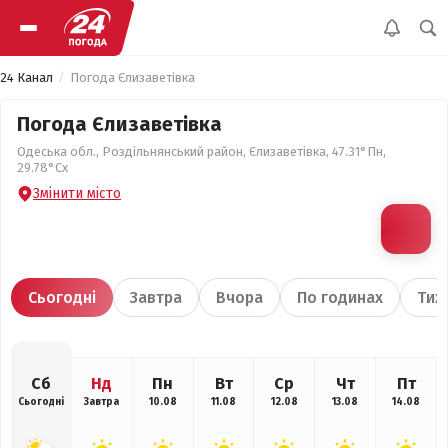
24 Канал
Погода Єлизаветівка
Погода Єлизаветівка
Одеська обл., Роздільнянський район, Єлизаветівка, 47.31°Пн,
29.78°Сх
Змінити місто
Сьогодні
Завтра
Вчора
По годинах
Тиж
Сб
Нд
Пн
Вт
Ср
Чт
Пт
Сьогодні
Завтра
10.08
11.08
12.08
13.08
14.08