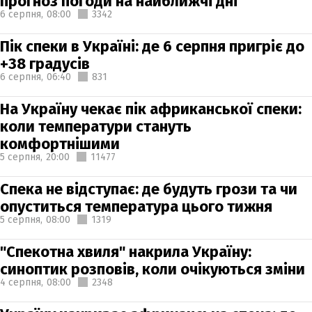
прогноз погоди на найближчі дні
6 серпня,
08:00
3342
Пік спеки в Україні: де 6 серпня пригріє до
+38 градусів
6 серпня,
06:40
831
На Україну чекає пік африканської спеки:
коли температури стануть
комфортнішими
5 серпня,
20:00
11477
Спека не відступає: де будуть грози та чи
опуститься температура цього тижня
5 серпня,
08:00
1319
"Спекотна хвиля" накрила Україну:
синоптик розповів, коли очікуються зміни
4 серпня,
08:00
2348