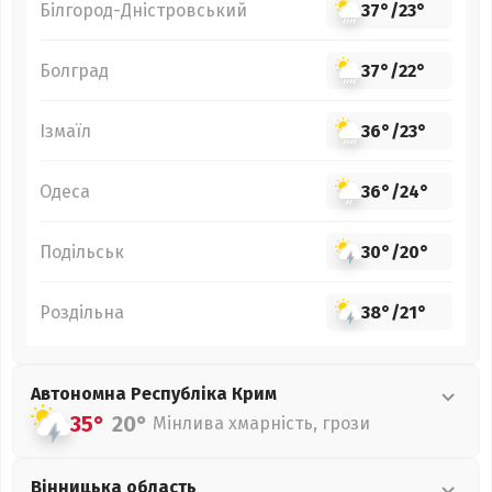
Білгород-Дністровський
37°
/
23°
Болград
37°
/
22°
Ізмаїл
36°
/
23°
Одеса
36°
/
24°
Подільськ
30°
/
20°
Роздільна
38°
/
21°
Автономна Республіка Крим
35°
20°
Мінлива хмарність, грози
Вінницька
область