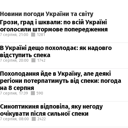
Новини погоди України та світу
Грози, град і шквали: по всій Україні
оголосили штормове попередження
7 серпня,
21:00
1281
В Україні дещо похолодає: як надовго
відступить спека
7 серпня,
20:00
1742
Похолодання йде в Україну, але деякі
регіони потерпатимуть від спеки: погода
на 8 серпня
7 серпня,
17:39
590
Синоптикиня відповіла, яку негоду
очікувати після сильної спеки
7 серпня,
08:00
2422