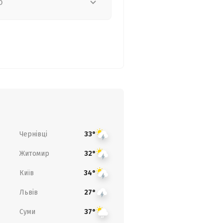
о
Чернівці
33°
Житомир
32°
Київ
34°
Львів
27°
Суми
37°