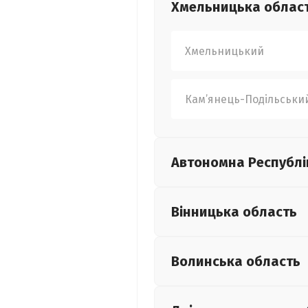
Хмельницька
облас
Хмельницький
Кам’янець-Подільськи
Автономна Республі
Вінницька
область
Волинська
область