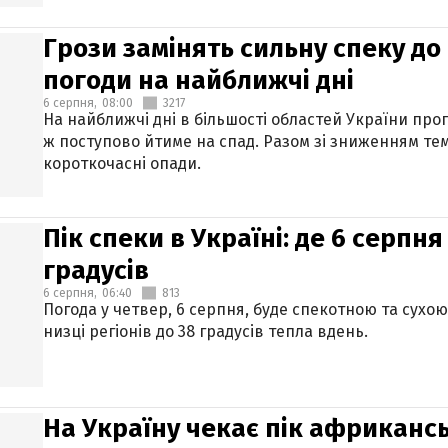
Грози замінять сильну спеку до 
погоди на найближчі дні
6 серпня,
08:00
3217
На найближчі дні в більшості областей України про
ж поступово йтиме на спад. Разом зі зниженням те
короткочасні опади.
Пік спеки в Україні: де 6 серпня
градусів
6 серпня,
06:40
813
Погода у четвер, 6 серпня, буде спекотною та сухо
низці регіонів до 38 градусів тепла вдень.
На Україну чекає пік африкансь