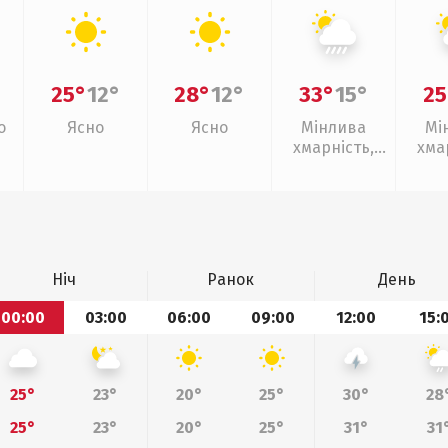
25°
12°
28°
12°
33°
15°
25
о
Ясно
Ясно
Мінлива
Мі
хмарність,
хма
зливи
слаб
Ніч
Ранок
День
00:00
03:00
06:00
09:00
12:00
15:
25°
23°
20°
25°
30°
28
25°
23°
20°
25°
31°
31