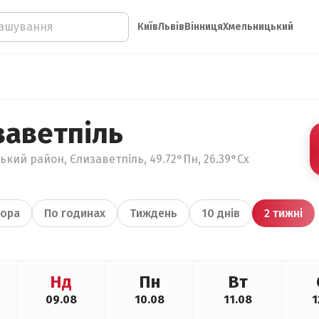
Київ
Львів
Вінниця
Хмельницький
заветпіль
кий район, Єлизаветпіль, 49.72°Пн, 26.39°Сх
ора
По годинах
Тиждень
10 днів
2 тижні
Нд
Пн
Вт
09.08
10.08
11.08
1