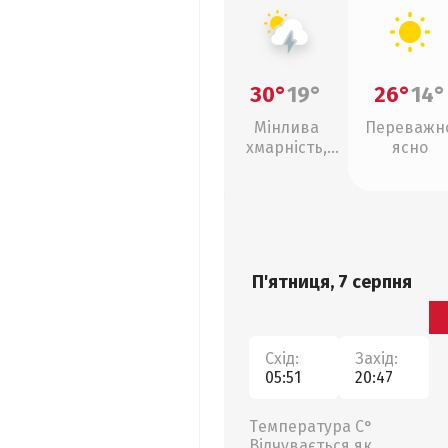
30°
19°
26°
14°
Мінлива
Переважн
хмарність,
ясно
грози
П'ятниця, 7 серпня
Схід:
Захід:
05:51
20:47
Температура С°
Відчувається як