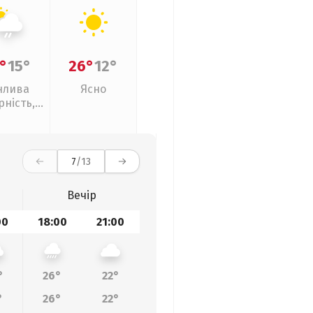
°
15°
26°
12°
нлива
Ясно
рність,
кий дощ
7
/13
Вечір
00
18:00
21:00
°
26°
22°
°
26°
22°