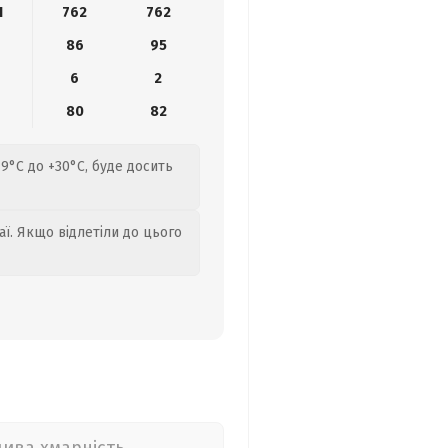
1
762
762
86
95
6
2
0
80
82
19°C до +30°C, буде досить
аї. Якщо відлетіли до цього