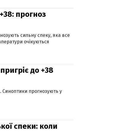
+38: прогноз
гнозують сильну спеку, яка все
мператури очікуються
 пригріє до +38
ю. Синоптики прогнозують у
кої спеки: коли