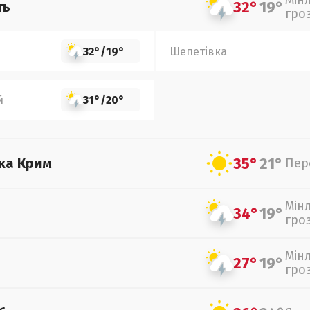
Мін
32°
19°
ть
гро
32°
/
19°
Шепетівка
й
31°
/
20°
35°
21°
ка Крим
Пер
Мін
34°
19°
гро
Мін
27°
19°
гро