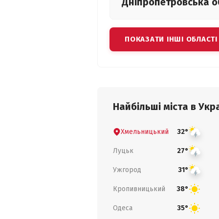
Дніпропетровська
о
ПОКАЗАТИ ІНШІ ОБЛАСТІ
Найбільші міста в Укра
Хмельницький
32°
Луцьк
27°
Ужгород
31°
Кропивницький
38°
Одеса
35°