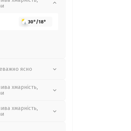
лива хмарність,
зи
30°
/
18°
еважно ясно
лива хмарність,
зи
лива хмарність,
зи