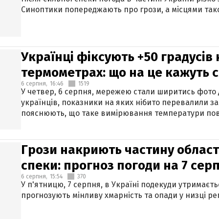
Синоптики попереджають про грози, а місцями тако
Українці фіксують +50 градусів
термометрах: що на це кажуть 
6 серпня,
16:46
1519
У четвер, 6 серпня, мережею стали ширитись фото
українців, показники на яких нібито перевалили за
пояснюють, що таке вимірювання температури пов
Грози накриють частину областе
спеки: прогноз погоди на 7 сер
6 серпня,
15:54
370
У п'ятницю, 7 серпня, в Україні подекуди утримаєт
прогнозують мінливу хмарність та опади у низці рег