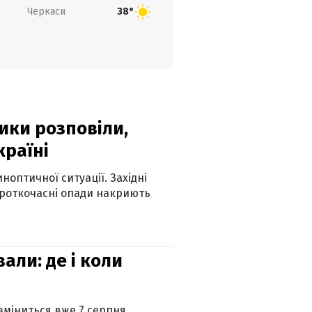
Черкаси
38°
ики розповіли,
країні
оптичної ситуації. Західні
ороткочасні опади накриють
вали: де і коли
 зміниться вже 7 серпня.