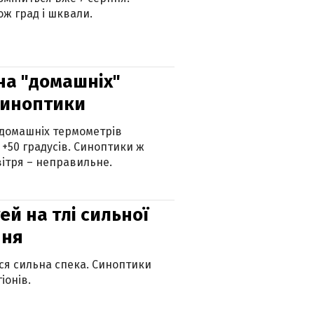
ж град і шквали.
 на "домашніх"
синоптики
 домашніх термометрів
 +50 градусів. Синоптики ж
ітря – неправильне.
й на тлі сильної
пня
ься сильна спека. Синоптики
іонів.