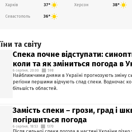
Харків
Херсон
37°
38°
Севастополь
36°
ни та світу
Спека почне відступати: синопт
коли та як зміниться погода в У
6 серпня,
20:00
598
Найближчими днями в Україні прогнозують зміну син
регіони першими відчують спад спеки. Водночас к
більшість областей.
Замість спеки – грози, град і шк
погіршиться погода
6 серпня,
18:53
1370
Після сильної спеки погода в частині України різко