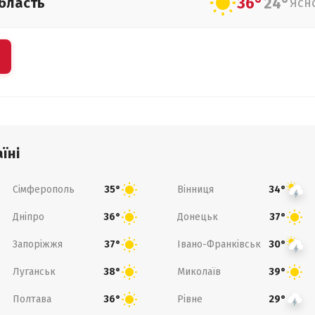
36°
24°
бласть
Ясн
їні
Сімферополь
Вінниця
35°
34°
Дніпро
Донецьк
36°
37°
Запоріжжя
Івано-Франківськ
37°
30°
Луганськ
Миколаїв
38°
39°
Полтава
Рівне
36°
29°