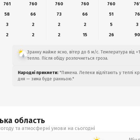
761
760
760
760
760
76
58
66
73
66
51
76
3
2
2
2
5
3
2
2
2
15
26
9
Зранку майже ясно, вітер до 6 м/с. Температура від +
тепло. Після обіду розпочнеться гроза.
Народні прикмети:
"Пимена. Лелеки відлітають у теплі кр
дня — зима буде ранньою."
цька
область
огоду та атмосферні умови на сьогодні