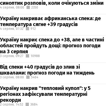
синоптик розповів, коли очікуються зміни
4 серпня,
08:00
2350
Україну накриває африканська спека: де
температура сягне +39 градусів
4 серпня,
07:32
912
Україну накриє спека до +38, але в частині
областей пройдуть дощі: прогноз погоди
на 3 серпня
3 серпня,
09:27
10988
Від спеки +40 градусів до злив зі
шквалами: прогноз погоди на тиждень
3 серпня,
08:00
5464
Україну накрив "тепловий купол": у 5
регіонах зафіксували температурні
рекорди
2 серпня,
14:52
3684