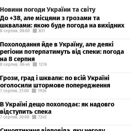
Новини погоди України та світу
До +38, але місцями з грозами та
шквалами: якою буде погода на вихідних
8 серпня,
08:00
831
Похолодання йде в Україну, але деякі
регіони потерпатимуть від спеки: погода
на 8 серпня
8 серпня,
06:46
1276
Грози, град і шквали: по всій Україні
оголосили штормове попередження
7 серпня,
21:00
1926
В Україні дещо похолодає: як надовго
відступить спека
7 серпня,
20:00
7245
Синоптикиня відповіла, яку негоду