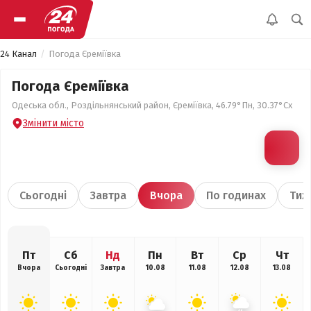
24 Канал
Погода Єреміївка
Погода Єреміївка
Одеська обл., Роздільнянський район, Єреміївка, 46.79°Пн, 30.37°Сх
Змінити місто
Сьогодні
Завтра
Вчора
По годинах
Тиж
Пт
Сб
Нд
Пн
Вт
Ср
Чт
Вчора
Сьогодні
Завтра
10.08
11.08
12.08
13.08