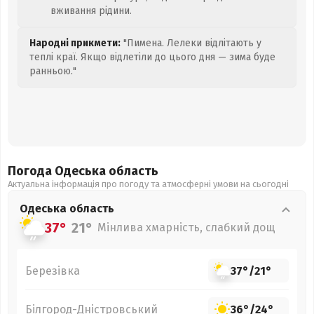
вживання рідини.
Народні прикмети:
"Пимена. Лелеки відлітають у
теплі краї. Якщо відлетіли до цього дня — зима буде
ранньою."
Погода Одеська
область
Актуальна інформація про погоду та атмосферні умови на сьогодні
Одеська
область
37°
21°
Мінлива хмарність, слабкий дощ
Березівка
37°
/
21°
Білгород-Дністровський
36°
/
24°