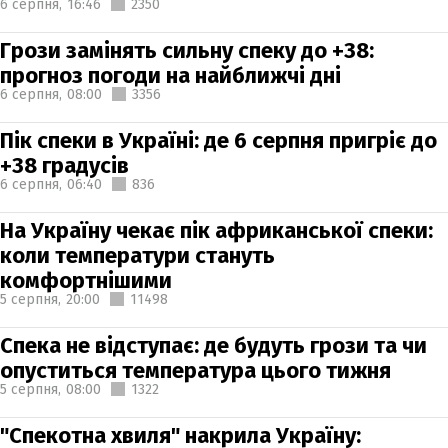
6 серпня,
16:46
2350
Грози замінять сильну спеку до +38:
прогноз погоди на найближчі дні
6 серпня,
08:00
3356
Пік спеки в Україні: де 6 серпня пригріє до
+38 градусів
6 серпня,
06:40
836
На Україну чекає пік африканської спеки:
коли температури стануть
комфортнішими
5 серпня,
20:00
11498
Спека не відступає: де будуть грози та чи
опуститься температура цього тижня
5 серпня,
08:00
1322
"Спекотна хвиля" накрила Україну: