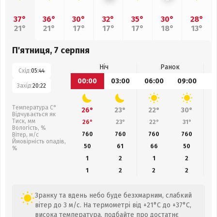
37°
36°
30°
32°
35°
30°
28°
21°
21°
17°
17°
17°
18°
13°
П'ятниця, 7 серпня
Ніч
Ранок
Схід:
05:44
00:00
03:00
06:00
09:00
1
Захід:
20:22
Температура С°
26°
23°
22°
30°
Відчувається як
Тиск, мм
26°
23°
22°
31°
Вологість, %
760
760
760
760
Вітер, м/с
Ймовірність опадів,
50
61
66
50
%
1
2
1
2
1
2
2
2
Зранку та вдень небо буде безхмарним, слабкий
вітер до 3 м/с. На термометрі від +21°C до +37°C,
висока температура, подбайте про достатнє