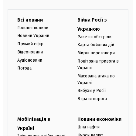
Всі новини
Війна Росії з
Головні новини
Україною
Новини України
Ракетні обстріли
Прямий ефір
Карта бойових дій
Відеоновини
Мирні переговори
Аудіоновини
Повітряна тривога в
Україні
Погода
Масована атака по
Україні
Вибухи у Росії
Втрати ворога
Мобілізація в
Новини економіки
Ціна нафти
Україні
Курси валют