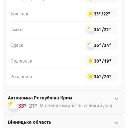
Болград
33°
/
22°
Ізмаїл
34°
/
22°
Одеса
36°
/
24°
Подільськ
30°
/
19°
Роздільна
34°
/
20°
Автономна Республіка Крим
33°
21°
Мінлива хмарність, слабкий дощ
Вінницька
область