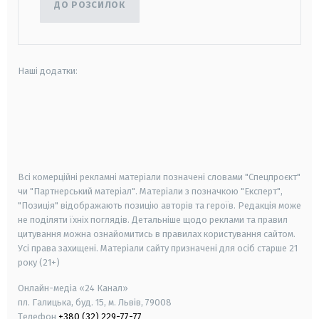
ДО РОЗСИЛОК
Наші додатки:
android
apple
smart tv
samsung smart tv
Всі комерційні рекламні матеріали позначені словами "Спецпроєкт"
чи "Партнерський матеріал". Матеріали з позначкою "Експерт",
"Позиція" відображають позицію авторів та героїв. Редакція може
не поділяти їхніх поглядів. Детальніше щодо реклами та правил
цитування можна ознайомитись в правилах користування сайтом.
Усі права захищені.
Матеріали сайту призначені для осіб старше
21
року (21+)
Онлайн-медіа «24 Канал»
пл. Галицька, буд. 15, м. Львів, 79008
Телефон
+380 (32) 229-77-77