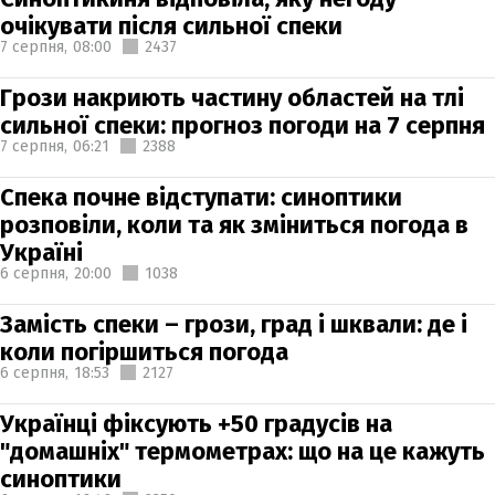
очікувати після сильної спеки
7 серпня,
08:00
2437
Грози накриють частину областей на тлі
сильної спеки: прогноз погоди на 7 серпня
7 серпня,
06:21
2388
Спека почне відступати: синоптики
розповіли, коли та як зміниться погода в
Україні
6 серпня,
20:00
1038
Замість спеки – грози, град і шквали: де і
коли погіршиться погода
6 серпня,
18:53
2127
Українці фіксують +50 градусів на
"домашніх" термометрах: що на це кажуть
синоптики