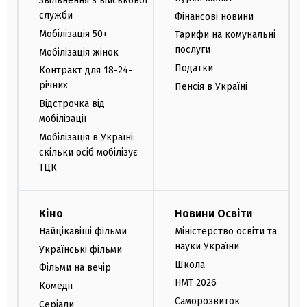
Звільнення з військової
служби
Фінансові новини
Мобілізація 50+
Тарифи на комунальні
послуги
Мобілізація жінок
Податки
Контракт для 18-24-
річних
Пенсія в Україні
Відстрочка від
мобілізації
Мобілізація в Україні:
скільки осіб мобілізує
ТЦК
Кіно
Новини Освіти
Найцікавіші фільми
Міністерство освіти та
науки України
Українські фільми
Школа
Фільми на вечір
НМТ 2026
Комедії
Саморозвиток
Серіали