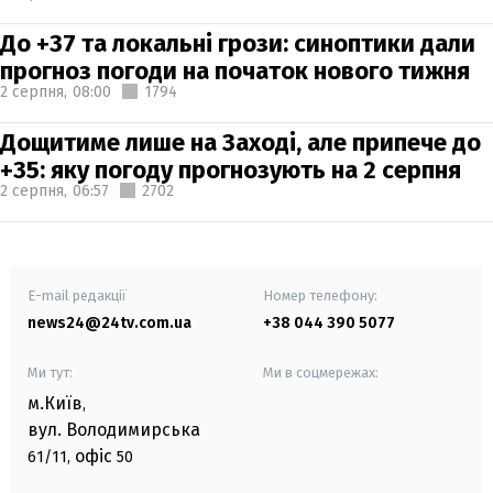
До +37 та локальні грози: синоптики дали
прогноз погоди на початок нового тижня
2 серпня,
08:00
1794
Дощитиме лише на Заході, але припече до
+35: яку погоду прогнозують на 2 серпня
2 серпня,
06:57
2702
E-mail редакції
Номер телефону:
news24@24tv.com.ua
+38 044 390 5077
Ми тут:
Ми в соцмережах:
м.Київ
,
вул. Володимирська
офіс
61/11,
50