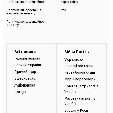
Політика конфіденційності
Карта сайту
Політика використання
Ігри
штучного інтелекту
Політика конфіденційності
додатку
Всі новини
Війна Росії з
Головні новини
Україною
Новини України
Ракетні обстріли
Прямий ефір
Карта бойових дій
Відеоновини
Мирні переговори
Аудіоновини
Повітряна тривога в
Україні
Погода
Масована атака по
Україні
Вибухи у Росії