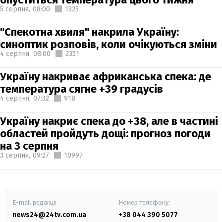
5 серпня,
08:00
1325
"Спекотна хвиля" накрила Україну:
синоптик розповів, коли очікуються зміни
4 серпня,
08:00
2351
Україну накриває африканська спека: де
температура сягне +39 градусів
4 серпня,
07:32
918
Україну накриє спека до +38, але в частині
областей пройдуть дощі: прогноз погоди
на 3 серпня
3 серпня,
09:27
10997
E-mail редакції
Номер телефону:
news24@24tv.com.ua
+38 044 390 5077