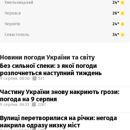
Хмельницький
24°
Черкаси
26°
Чернігів
24°
Севастополь
34°
Новини погоди України та світу
Без сильної спеки: з якої погоди
розпочнеться наступний тиждень
9 серпня,
08:00
531
Частину України знову накриють грози:
погода на 9 серпня
9 серпня,
06:33
2287
Вулиці перетворилися на річки: негода
накрила одразу низку міст