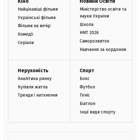
Кіно
Новини Освіти
Найцікавіші фільми
Міністерство освіти та
науки України
Українські фільми
Школа
Фільми на вечір
НМТ 2026
Комедії
Саморозвиток
Серіали
Навчання за кордоном
Нерухомість
Спорт
Аналітика ринку
Бокс
Купівля житла
Футбол
Тренди і натхнення
Теніс
Біатлон
Інші види спорту