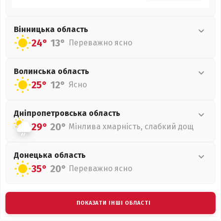
Вінницька
область
24°
13°
Переважно ясно
Волинська
область
25°
12°
Ясно
Дніпропетровська
область
29°
20°
Мінлива хмарність, слабкий дощ
Донецька
область
35°
20°
Переважно ясно
ПОКАЗАТИ ІНШІ ОБЛАСТІ