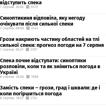
відступить спека
7 серпня,
20:00
9379
Синоптикиня відповіла, яку негоду
очікувати після сильної спеки
7 серпня,
08:00
2444
Грози накриють частину областей на тлі
сильної спеки: прогноз погоди на 7 серпня
7 серпня,
06:21
2397
Спека почне відступати: синоптики
розповіли, коли та як зміниться погода в
Україні
6 серпня,
20:00
1068
Замість спеки – грози, град і шквали: де і
коли погіршиться погода
6 серпня,
18:53
2132