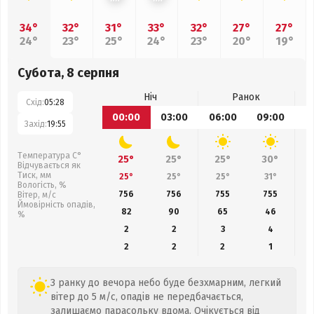
34°
32°
31°
33°
32°
27°
27°
24°
23°
25°
24°
23°
20°
19°
Субота, 8 серпня
Ніч
Ранок
Схід:
05:28
00:00
03:00
06:00
09:00
1
Захід:
19:55
Температура С°
25°
25°
25°
30°
Відчувається як
Тиск, мм
25°
25°
25°
31°
Вологість, %
756
756
755
755
Вітер, м/с
Ймовірність опадів,
82
90
65
46
%
2
2
3
4
2
2
2
1
З ранку до вечора небо буде безхмарним, легкий
вітер до 5 м/с, опадів не передбачається,
залишаємо парасольку вдома. Очікується від