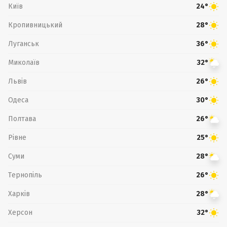
Київ
24°
Кропивницький
28°
Луганськ
36°
Миколаїв
32°
Львів
26°
Одеса
30°
Полтава
26°
Рівне
25°
Суми
28°
Тернопіль
26°
Харків
28°
Херсон
32°