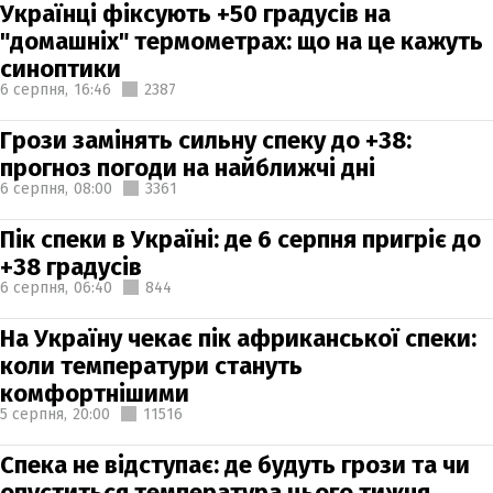
Українці фіксують +50 градусів на
"домашніх" термометрах: що на це кажуть
синоптики
6 серпня,
16:46
2387
Грози замінять сильну спеку до +38:
прогноз погоди на найближчі дні
6 серпня,
08:00
3361
Пік спеки в Україні: де 6 серпня пригріє до
+38 градусів
6 серпня,
06:40
844
На Україну чекає пік африканської спеки:
коли температури стануть
комфортнішими
5 серпня,
20:00
11516
Спека не відступає: де будуть грози та чи
опуститься температура цього тижня