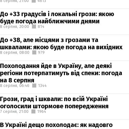
8 серпня,
21:00
4613
До +33 градусів і локальні грози: якою
буде погода найближчими днями
8 серпня,
20:00
814
До +38, але місцями з грозами та
шквалами: якою буде погода на вихідних
8 серпня,
08:00
979
Похолодання йде в Україну, але деякі
регіони потерпатимуть від спеки: погода
на 8 серпня
8 серпня,
06:46
1344
Грози, град і шквали: по всій Україні
оголосили штормове попередження
7 серпня,
21:00
1964
В Україні дещо похолодає: як надовго