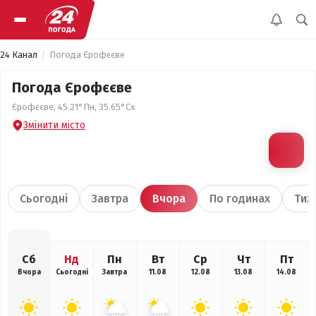
24 Канал
Погода Єрофєєве
Погода Єрофєєве
Єрофєєве, 45.21°Пн, 35.65°Сх
Змінити місто
Сьогодні
Завтра
Вчора
По годинах
Тиж
Сб
Нд
Пн
Вт
Ср
Чт
Пт
Вчора
Сьогодні
Завтра
11.08
12.08
13.08
14.08