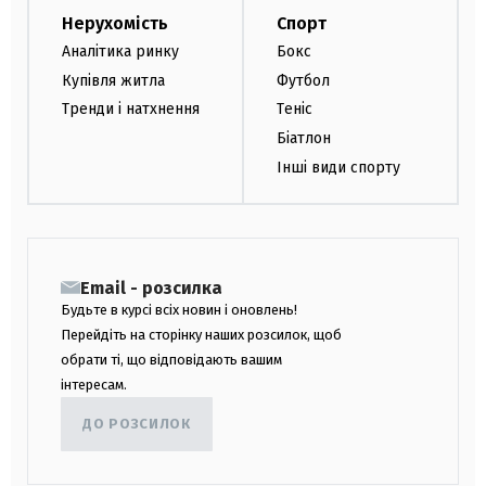
Нерухомість
Спорт
Аналітика ринку
Бокс
Купівля житла
Футбол
Тренди і натхнення
Теніс
Біатлон
Інші види спорту
Email - розсилка
Будьте в курсі всіх новин і оновлень!
Перейдіть на сторінку наших розсилок, щоб
обрати ті, що відповідають вашим
інтересам.
ДО РОЗСИЛОК