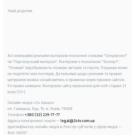
Наші додатки:
android
apple
smart tv
samsung smart tv
Всі комерційні рекламні матеріали позначені словами "Спецпроєкт"
чи "Партнерський матеріал". Матеріали з позначкою "Експерт",
"Позиція" відображають позицію авторів та героїв. Редакція може
не поділяти їхніх поглядів. Детальніше щодо реклами та правил
цитування можна ознайомитись в правилах користування сайтом.
Усі права захищені.
Матеріали сайту призначені для осіб старше
21
року (21+)
Онлайн-медіа «24 Канал»
пл. Галицька, буд. 15, м. Львів, 79008
Телефон
+380 (32) 229-77-77
Адреса електронної пошти —
legal@24tv.com.ua
Ідентифікатор онлайн-медіа в Реєстрі суб'єктів у сфері медіа —
R40-06057