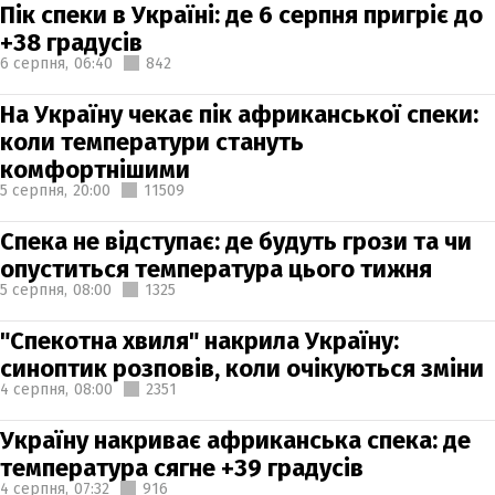
Пік спеки в Україні: де 6 серпня пригріє до
+38 градусів
6 серпня,
06:40
842
На Україну чекає пік африканської спеки:
коли температури стануть
комфортнішими
5 серпня,
20:00
11509
Спека не відступає: де будуть грози та чи
опуститься температура цього тижня
5 серпня,
08:00
1325
"Спекотна хвиля" накрила Україну:
синоптик розповів, коли очікуються зміни
4 серпня,
08:00
2351
Україну накриває африканська спека: де
температура сягне +39 градусів
4 серпня,
07:32
916