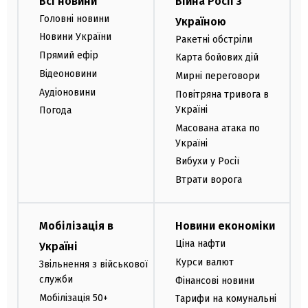
Всі новини
Війна Росії з
Головні новини
Україною
Новини України
Ракетні обстріли
Прямий ефір
Карта бойових дій
Відеоновини
Мирні переговори
Аудіоновини
Повітряна тривога в
Україні
Погода
Масована атака по
Україні
Вибухи у Росії
Втрати ворога
Мобілізація в
Новини економіки
Ціна нафти
Україні
Курси валют
Звільнення з військової
служби
Фінансові новини
Мобілізація 50+
Тарифи на комунальні