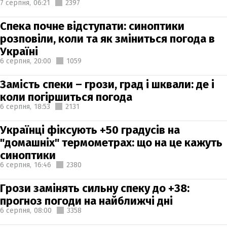
7 серпня,
06:21
2397
Спека почне відступати: синоптики
розповіли, коли та як зміниться погода в
Україні
6 серпня,
20:00
1059
Замість спеки – грози, град і шквали: де і
коли погіршиться погода
6 серпня,
18:53
2131
Українці фіксують +50 градусів на
"домашніх" термометрах: що на це кажуть
синоптики
6 серпня,
16:46
2380
Грози замінять сильну спеку до +38:
прогноз погоди на найближчі дні
6 серпня,
08:00
3358