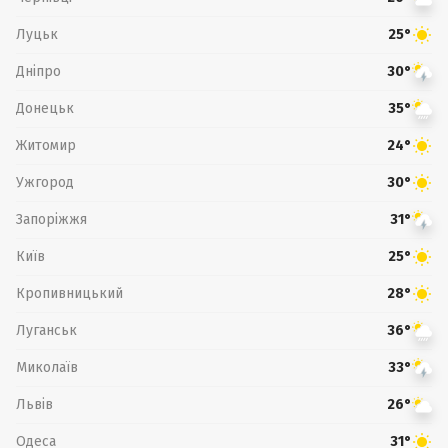
Луцьк
25°
Дніпро
30°
Донецьк
35°
Житомир
24°
Ужгород
30°
Запоріжжя
31°
Київ
25°
Кропивницький
28°
Луганськ
36°
Миколаїв
33°
Львів
26°
Одеса
31°