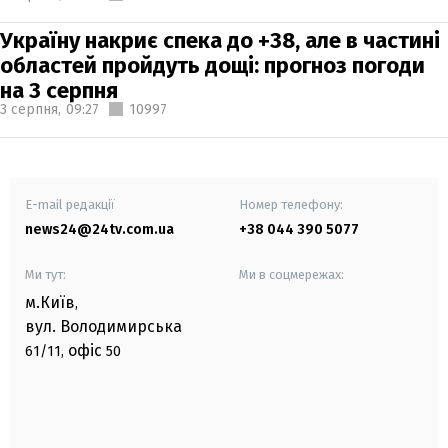
Україну накриє спека до +38, але в частині
областей пройдуть дощі: прогноз погоди
на 3 серпня
3 серпня,
09:27
10997
E-mail редакції
Номер телефону:
news24@24tv.com.ua
+38 044 390 5077
Ми тут:
Ми в соцмережах:
м.Київ
,
вул. Володимирська
офіс
61/11,
50