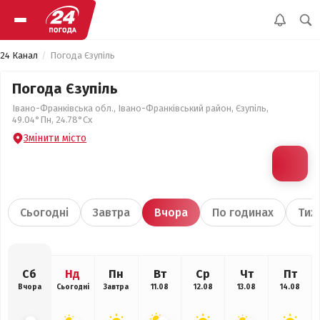
24 Канал
Погода Єзупіль
Погода Єзупіль
Івано-Франківська обл., Івано-Франківський район, Єзупіль,
49.04°Пн, 24.78°Сх
Змінити місто
Сьогодні
Завтра
Вчора
По годинах
Тиж
Сб
Нд
Пн
Вт
Ср
Чт
Пт
Вчора
Сьогодні
Завтра
11.08
12.08
13.08
14.08