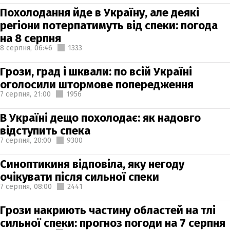
Похолодання йде в Україну, але деякі
регіони потерпатимуть від спеки: погода
на 8 серпня
8 серпня,
06:46
1333
Грози, град і шквали: по всій Україні
оголосили штормове попередження
7 серпня,
21:00
1956
В Україні дещо похолодає: як надовго
відступить спека
7 серпня,
20:00
9300
Синоптикиня відповіла, яку негоду
очікувати після сильної спеки
7 серпня,
08:00
2441
Грози накриють частину областей на тлі
сильної спеки: прогноз погоди на 7 серпня