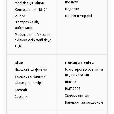
послуги
Мобілізація жінок
Податки
Контракт для 18-24-
річних
Пенсія в Україні
Відстрочка від
мобілізації
Мобілізація в Україні:
скільки осіб мобілізує
ТЦК
Кіно
Новини Освіти
Найцікавіші фільми
Міністерство освіти та
науки України
Українські фільми
Школа
Фільми на вечір
НМТ 2026
Комедії
Саморозвиток
Серіали
Навчання за кордоном