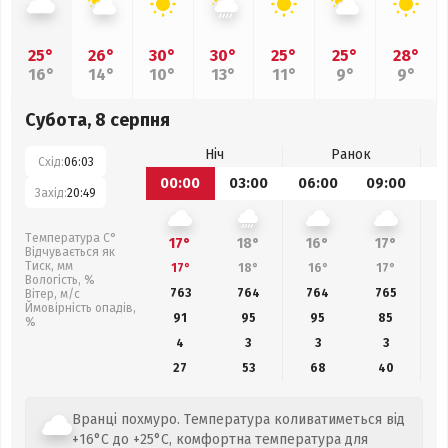
25°
26°
30°
30°
25°
25°
28°
16°
14°
10°
13°
11°
9°
9°
Субота, 8 серпня
Ніч
Ранок
Схід:
06:03
00:00
03:00
06:00
09:00
1
Захід:
20:49
Температура С°
17°
18°
16°
17°
Відчувається як
Тиск, мм
17°
18°
16°
17°
Вологість, %
763
764
764
765
Вітер, м/с
Ймовірність опадів,
91
95
95
85
%
4
3
3
3
27
53
68
40
Вранці похмуро. Температура коливатиметься від
+16°C до +25°C, комфортна температура для