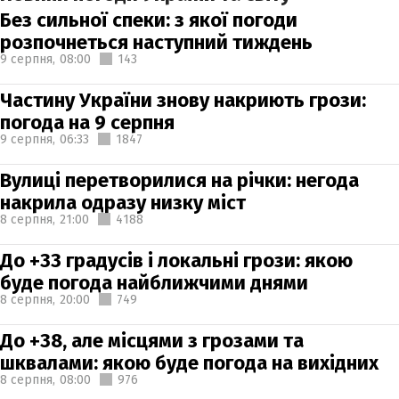
Без сильної спеки: з якої погоди
розпочнеться наступний тиждень
9 серпня,
08:00
143
Частину України знову накриють грози:
погода на 9 серпня
9 серпня,
06:33
1847
Вулиці перетворилися на річки: негода
накрила одразу низку міст
8 серпня,
21:00
4188
До +33 градусів і локальні грози: якою
буде погода найближчими днями
8 серпня,
20:00
749
До +38, але місцями з грозами та
шквалами: якою буде погода на вихідних
8 серпня,
08:00
976