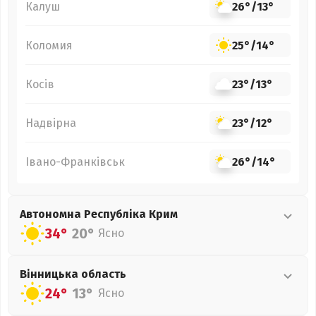
Калуш
26°
/
13°
Коломия
25°
/
14°
Косів
23°
/
13°
Надвірна
23°
/
12°
Івано-Франківськ
26°
/
14°
Автономна Республіка Крим
34°
20°
Ясно
Вінницька
область
24°
13°
Ясно