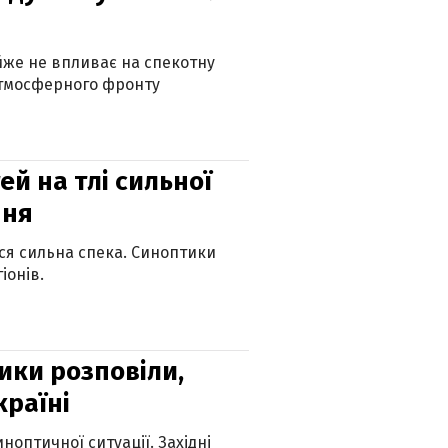
айже не впливає на спекотну
атмосферного фронту
й на тлі сильної
пня
ься сильна спека. Синоптики
іонів.
ики розповіли,
країні
оптичної ситуації. Західні