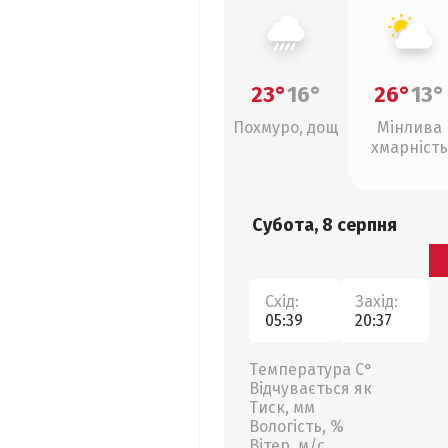
23°
16°
26°
13°
Похмуро, дощ
Мінлива
хмарність
Субота, 8 серпня
Схід:
Захід:
05:39
20:37
Температура С°
Відчувається як
Тиск, мм
Вологість, %
Вітер, м/с