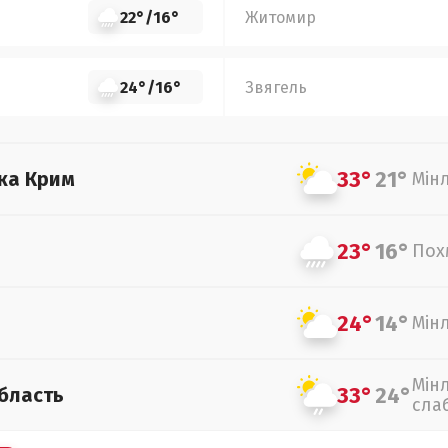
22°
/
16°
Житомир
24°
/
16°
Звягель
33°
21°
ка Крим
Мін
23°
16°
Пох
24°
14°
Мін
Мін
33°
24°
бласть
сла