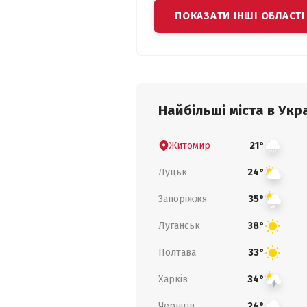
ПОКАЗАТИ ІНШІ ОБЛАСТІ
Найбільші міста в Укра
Житомир
21°
Луцьк
24°
Запоріжжя
35°
Луганськ
38°
Полтава
33°
Харків
34°
Чернігів
24°