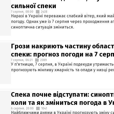
сильної спеки
7 серпня,
08:00
2438
Наразі в Україні переважає слабкий вітер, який м
погоду. Однак уже із 7 серпня через проходження 
синоптична ситуація зміниться.
Грози накриють частину областе
спеки: прогноз погоди на 7 сер
7 серпня,
06:21
2389
У п'ятницю, 7 серпня, в Україні подекуди утримаєт
прогнозують мінливу хмарність та опади у низці рег
Спека почне відступати: синопт
коли та як зміниться погода в У
6 серпня,
20:00
1041
Найближчими днями в Україні прогнозують зміну син