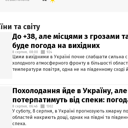
ни та світу
До +38, але місцями з грозами 
буде погода на вихідних
8 серпня,
08:00
924
Цими вихідними в Україні почне слабшати сильна 
холодного атмосферного фронту в більшості област
температури повітря, одна не на південному сході й
Похолодання йде в Україну, але
потерпатимуть від спеки: погод
8 серпня,
06:46
1302
У суботу, 8 серпня, в Україні прогнозують хмарну п
областей накриють дощі, однак на півдні та півден
спека.