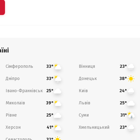
їні
Сімферополь
Вінниця
33°
23°
Дніпро
Донецьк
33°
38°
Івано-Франківськ
Київ
25°
24°
Миколаїв
Львів
39°
25°
Рівне
Суми
25°
31°
Херсон
Хмельницький
41°
23°
Севастополь
32°