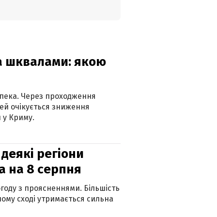
та шквалами: якою
спека. Через проходження
ей очікується зниження
 у Криму.
 деякі регіони
а на 8 серпня
огоду з проясненнями. Більшість
ному сході утримається сильна