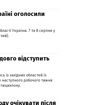
країні оголосили
ласті України. 7 та 8 серпня у
тий).
адовго відступить
ь із західних областей із
 наступного робочого тижня
нтициклону.
оду очікувати після