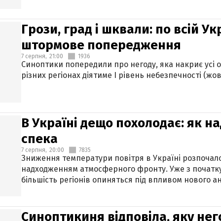
Грози, град і шквали: по всій У
штормове попередження
7 серпня,
21:00
1936
Синоптики попередили про негоду, яка накриє усі об
різних регіонах діятиме І рівень небезпечності (жов
В Україні дещо похолодає: як н
спека
7 серпня,
20:00
7835
Зниження температури повітря в Україні розпочалос
надходженням атмосферного фронту. Уже з початку
більшість регіонів опиняться під впливом нового а
Синоптикиня відповіла, яку нег