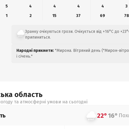
5
4
4
4
4
3
1
2
15
37
69
78
Зранку очікуються грози. Очікується від +16°C до +23
припиниться.
Народні прикмети:
"Мирона. Вітряний день ("Мирон-вітро
і січень."
ська
область
огоду та атмосферні умови на сьогодні
22°
16°
ть
Пох