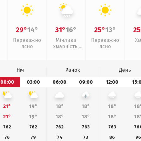
29°
14°
31°
16°
25°
13°
25
Переважно
Мінлива
Переважно
Хм
ясно
хмарність,
ясно
зливи
Ніч
Ранок
День
00:00
03:00
06:00
09:00
12:00
15:
21°
19°
18°
18°
18°
18
21°
19°
18°
18°
18°
18
762
762
762
763
763
76
76
79
74
73
86
9