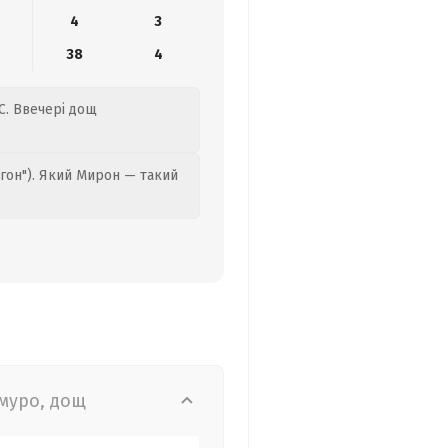
4
3
38
4
°C. Ввечері дощ
гон"). Який Мирон — такий
муро, дощ