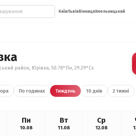
Київ
Львів
Вінниця
Хмельницький
вка
ький район, Юрівка, 50.78°Пн, 29.29°Сх
ора
По годинах
Тиждень
10 днів
2 тижні
Пн
Вт
Ср
10.08
11.08
12.08
1