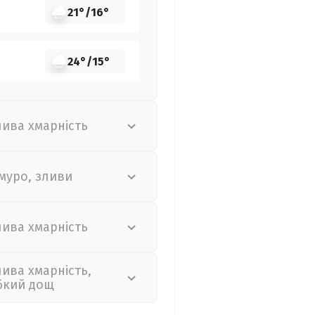
21°
/
16°
24°
/
15°
лива хмарність
муро, зливи
лива хмарність
лива хмарність,
бкий дощ