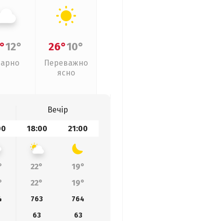
°
12°
26°
10°
арно
Переважно
ясно
Вечір
00
18:00
21:00
°
22°
19°
°
22°
19°
4
763
764
6
63
63