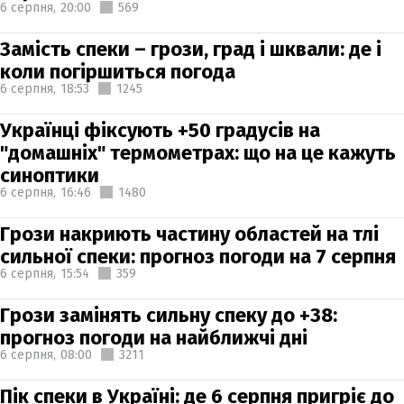
6 серпня,
20:00
569
Замість спеки – грози, град і шквали: де і
коли погіршиться погода
6 серпня,
18:53
1245
Українці фіксують +50 градусів на
"домашніх" термометрах: що на це кажуть
синоптики
6 серпня,
16:46
1480
Грози накриють частину областей на тлі
сильної спеки: прогноз погоди на 7 серпня
6 серпня,
15:54
359
Грози замінять сильну спеку до +38:
прогноз погоди на найближчі дні
6 серпня,
08:00
3211
Пік спеки в Україні: де 6 серпня пригріє до