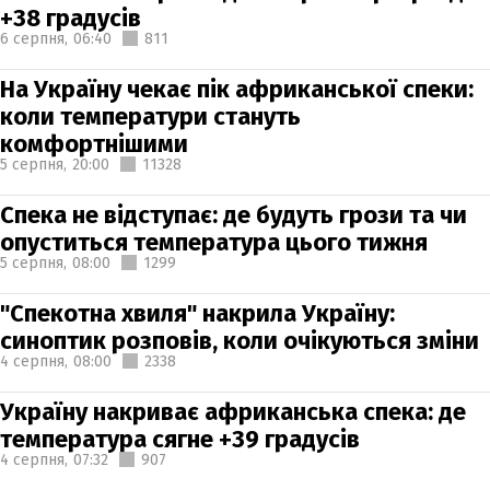
+38 градусів
6 серпня,
06:40
811
На Україну чекає пік африканської спеки:
коли температури стануть
комфортнішими
5 серпня,
20:00
11328
Спека не відступає: де будуть грози та чи
опуститься температура цього тижня
5 серпня,
08:00
1299
"Спекотна хвиля" накрила Україну:
синоптик розповів, коли очікуються зміни
4 серпня,
08:00
2338
Україну накриває африканська спека: де
температура сягне +39 градусів
4 серпня,
07:32
907