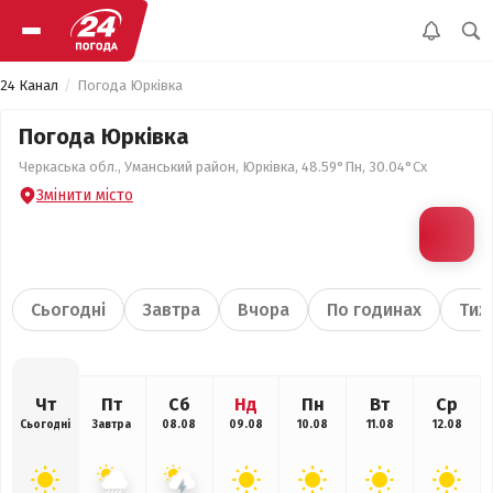
24 Канал
Погода Юрківка
Погода Юрківка
Черкаська обл., Уманський район, Юрківка, 48.59°Пн, 30.04°Сх
Змінити місто
Сьогодні
Завтра
Вчора
По годинах
Тиж
Чт
Пт
Сб
Нд
Пн
Вт
Ср
Сьогодні
Завтра
08.08
09.08
10.08
11.08
12.08