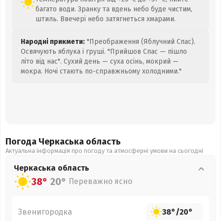
багато води. Зранку та вдень небо буде чистим,
штиль. Ввечері небо затягнеться хмарами.
Народні прикмети:
"Преображення (Яблучний Спас).
Освячують яблука і груші. "Прийшов Спас — пішло
літо від нас". Сухий день — суха осінь, мокрий —
мокра. Ночі стають по-справжньому холодними."
Погода Черкаська
область
Актуальна інформація про погоду та атмосферні умови на сьогодні
Черкаська
область
38°
20°
Переважно ясно
Звенигородка
38°
/
20°