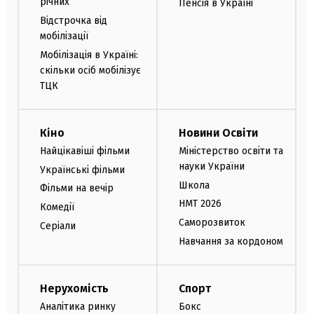
річних
Пенсія в Україні
Відстрочка від
мобілізації
Мобілізація в Україні:
скільки осіб мобілізує
ТЦК
Кіно
Новини Освіти
Найцікавіші фільми
Міністерство освіти та
науки України
Українські фільми
Школа
Фільми на вечір
НМТ 2026
Комедії
Саморозвиток
Серіали
Навчання за кордоном
Нерухомість
Спорт
Аналітика ринку
Бокс