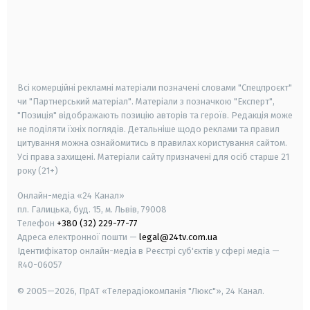
android
apple
smart tv
samsung smart tv
Всі комерційні рекламні матеріали позначені словами "Спецпроєкт"
чи "Партнерський матеріал". Матеріали з позначкою "Експерт",
"Позиція" відображають позицію авторів та героїв. Редакція може
не поділяти їхніх поглядів. Детальніше щодо реклами та правил
цитування можна ознайомитись в правилах користування сайтом.
Усі права захищені.
Матеріали сайту призначені для осіб старше
21
року (21+)
Онлайн-медіа «24 Канал»
пл. Галицька, буд. 15, м. Львів, 79008
Телефон
+380 (32) 229-77-77
Адреса електронної пошти —
legal@24tv.com.ua
Ідентифікатор онлайн-медіа в Реєстрі суб'єктів у сфері медіа —
R40-06057
© 2005—2026,
ПрАТ «Телерадіокомпанія "Люкс"», 24 Канал.