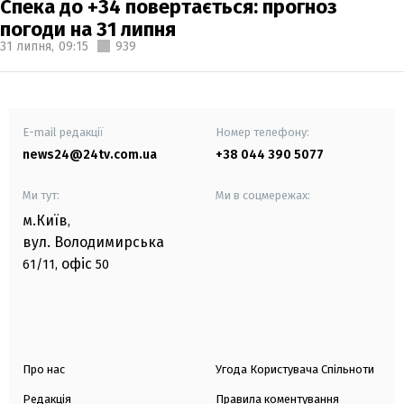
Спека до +34 повертається: прогноз
погоди на 31 липня
31 липня,
09:15
939
E-mail редакції
Номер телефону:
news24@24tv.com.ua
+38 044 390 5077
Ми тут:
Ми в соцмережах:
м.Київ
,
вул. Володимирська
офіс
61/11,
50
Про нас
Угода Користувача Спільноти
Редакція
Правила коментування