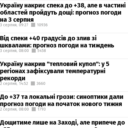
Україну накриє спека до +38, але в частині
областей пройдуть дощі: прогноз погоди
на 3 серпня
3 серпня,
09:27
10936
Від спеки +40 градусів до злив зі
шквалами: прогноз погоди на тиждень
3 серпня,
08:00
5458
Україну накрив "тепловий купол": у 5
регіонах зафіксували температурні
рекорди
2 серпня,
14:52
3660
До +37 та локальні грози: синоптики дали
прогноз погоди на початок нового тижня
2 серпня,
08:00
1793
Дощитиме лише на Заході, але припече до