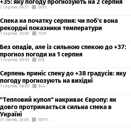
+35: яку погоду прогнозують на 2 серпня
2 серпня,
06:57
2693
Спека на початку серпня: чи поб'є вона
рекордні показники температури
1 серпня,
20:00
1539
Без опадів, але із сильною спекою до +37:
прогноз погоди на 1 серпня
1 серпня,
09:05
656
Серпень приніс спеку до +38 градусів: яку
погоду прогнозують на вихідні
1 серпня,
08:00
844
"Тепловий купол" накриває Європу: як
довго протримається сильна спека в
Україні
31 липня,
20:00
10911