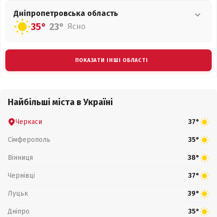
Дніпропетровська
область
35°
23°
Ясно
ПОКАЗАТИ ІНШІ ОБЛАСТІ
Найбільші міста в Україні
Черкаси
37°
Сімферополь
35°
Вінниця
38°
Чернівці
37°
Луцьк
39°
Дніпро
35°