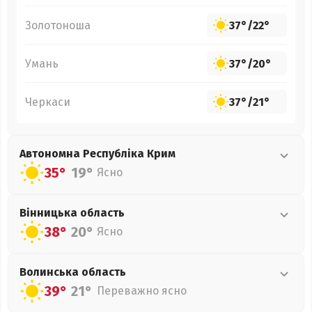
Золотоноша
37°
/
22°
Умань
37°
/
20°
Черкаси
37°
/
21°
Автономна Республіка Крим
35°
19°
Ясно
Вінницька
область
38°
20°
Ясно
Волинська
область
39°
21°
Переважно ясно