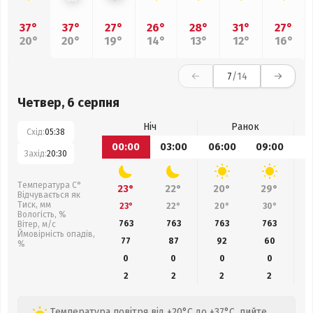
37°
37°
27°
26°
28°
31°
27°
20°
20°
19°
14°
13°
12°
16°
7
/14
Четвер, 6 серпня
Ніч
Ранок
Схід:
05:38
00:00
03:00
06:00
09:00
1
Захід:
20:30
Температура С°
23°
22°
20°
29°
Відчувається як
Тиск, мм
23°
22°
20°
30°
Вологість, %
763
763
763
763
Вітер, м/с
Ймовірність опадів,
77
87
92
60
%
0
0
0
0
2
2
2
2
Температура повітря від +20°C до +37°C, пийте