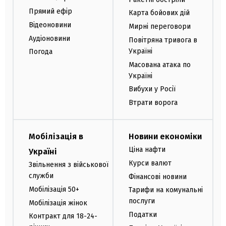
Прямий ефір
Карта бойових дій
Відеоновини
Мирні переговори
Аудіоновини
Повітряна тривога в
Україні
Погода
Масована атака по
Україні
Вибухи у Росії
Втрати ворога
Мобілізація в
Новини економіки
Ціна нафти
Україні
Курси валют
Звільнення з військової
служби
Фінансові новини
Мобілізація 50+
Тарифи на комунальні
послуги
Мобілізація жінок
Податки
Контракт для 18-24-