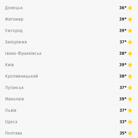
Донецьк
36°
Житомир
39°
Ужгород
39°
Запоріжжя
37°
Івано-Франківськ
38°
Київ
39°
Кропивницький
38°
Луганськ
37°
Миколаїв
39°
Львів
37°
Одеса
33°
Полтава
35°