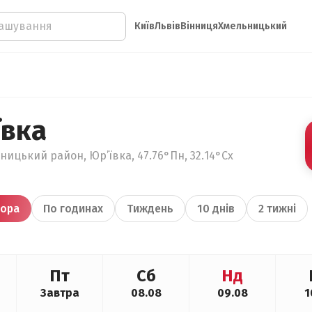
Київ
Львів
Вінниця
Хмельницький
ївка
ницький район, Юр’ївка, 47.76°Пн, 32.14°Сх
ора
По годинах
Тиждень
10 днів
2 тижні
Пт
Сб
Нд
Завтра
08.08
09.08
1