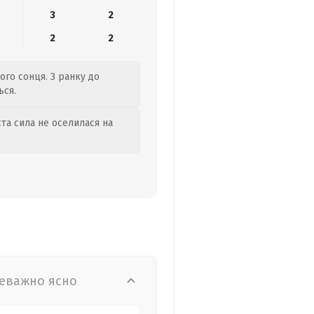
3
2
2
2
ого сонця. З ранку до
ься.
та сила не оселилася на
еважно ясно