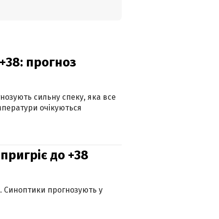
+38: прогноз
гнозують сильну спеку, яка все
мператури очікуються
 пригріє до +38
ю. Синоптики прогнозують у