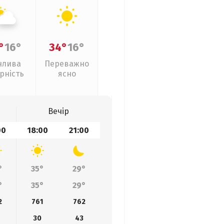
°
16°
34°
16°
нлива
Переважно
рність
ясно
Вечір
00
18:00
21:00
°
35°
29°
°
35°
29°
2
761
762
30
43