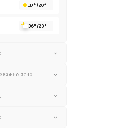
37°
/
20°
36°
/
20°
о
еважно ясно
о
о