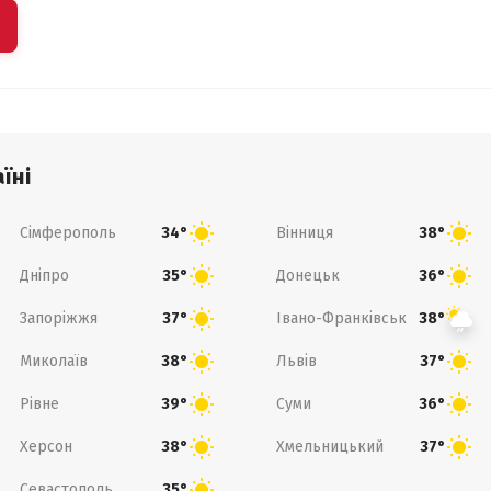
їні
Сімферополь
Вінниця
34°
38°
Дніпро
Донецьк
35°
36°
Запоріжжя
Івано-Франківськ
37°
38°
Миколаїв
Львів
38°
37°
Рівне
Суми
39°
36°
Херсон
Хмельницький
38°
37°
Севастополь
35°