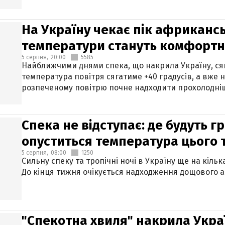
На Україну чекає пік африкансь
температури стануть комфорт
5 серпня,
20:00
5585
Найближчими днями спека, що накрила Україну, сяг
температура повітря сягатиме +40 градусів, а вже 
розпеченому повітрю почне надходити прохолодніш
Спека не відступає: де будуть г
опуститься температура цього
5 серпня,
08:00
1250
Сильну спеку та тропічні ночі в Україну ще на кіль
До кінця тижня очікується надходження дощового 
"Спекотна хвиля" накрила Укра