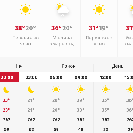
38°
20°
36°
20°
31°
19°
31
Переважно
Мінлива
Переважно
Мі
ясно
хмарність,
ясно
хма
слабкий дощ
Ніч
Ранок
День
00:00
03:00
06:00
09:00
12:00
15:
23°
21°
20°
29°
35°
36
23°
21°
20°
30°
35°
36
762
762
762
762
762
76
59
62
69
48
33
29