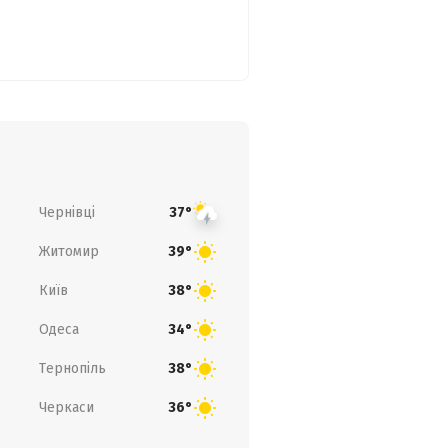
Чернівці
37°
Житомир
39°
Київ
38°
Одеса
34°
Тернопіль
38°
Черкаси
36°