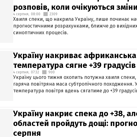
розповів, коли очікуються змін
4 серпня,
08:00
2309
Хвиля спеки, що накрила Україну, лише починає на
прогностичними розрахунками, ближче до вихідни
синоптичних процесів.
Україну накриває африканська 
температура сягне +39 градусів
4 серпня,
07:32
900
Україну цього тижня охопить потужна хвиля спеки,
гаряча повітряна маса субтропічного походження. У
температура повітря вдень сягатиме до +39 градусі
Україну накриє спека до +38, ал
областей пройдуть дощі: прогно
серпня