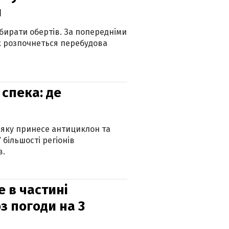
и
бирати обертів. За попередніми
х розпочнеться перебудова
спека: де
 яку принесе антициклон та
 більшості регіонів
в.
е в частині
з погоди на 3