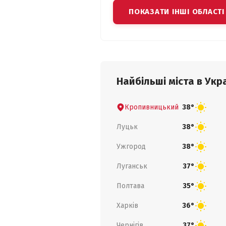
ПОКАЗАТИ ІНШІ ОБЛАСТІ
Найбільші міста в Укра
Кропивницький
38°
Луцьк
38°
Ужгород
38°
Луганськ
37°
Полтава
35°
Харків
36°
Чернігів
37°