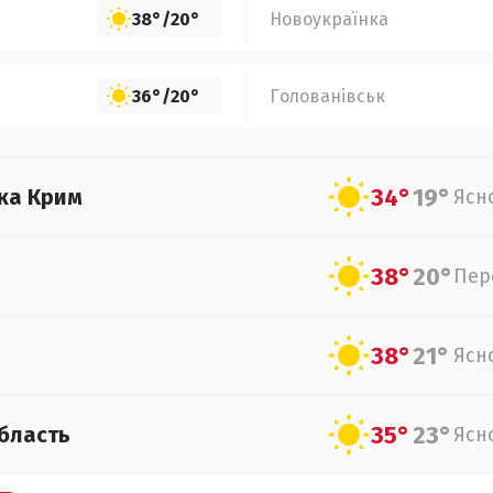
38°
/
20°
Новоукраїнка
36°
/
20°
Голованівськ
34°
19°
ка Крим
Ясн
38°
20°
Пер
38°
21°
Ясн
35°
23°
бласть
Ясн