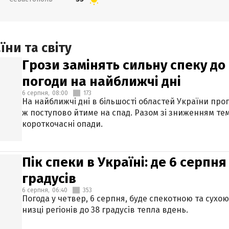
ни та світу
Грози замінять сильну спеку до 
погоди на найближчі дні
6 серпня,
08:00
173
На найближчі дні в більшості областей України про
ж поступово йтиме на спад. Разом зі зниженням те
короткочасні опади.
Пік спеки в Україні: де 6 серпня
градусів
6 серпня,
06:40
353
Погода у четвер, 6 серпня, буде спекотною та сухо
низці регіонів до 38 градусів тепла вдень.