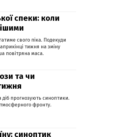
кої спеки: коли
нішими
атиме свого піка. Подекуди
наприкінці тижня на зміну
а повітряна маса.
рози та чи
 тижня
ка діб прогнозують синоптики.
атмосферного фронту.
їну: синоптик