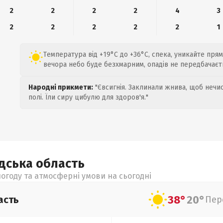
2
2
2
2
4
3
2
2
2
2
2
1
Температура від +19°C до +36°C, спека, уникайте прям
вечора небо буде безхмарним, опадів не передбачаєт
Народні прикмети:
"Євсигнія. Заклинали жнива, щоб нечис
полі. Їли сиру цибулю для здоров'я."
адська
область
огоду та атмосферні умови на сьогодні
38°
20°
асть
Пер