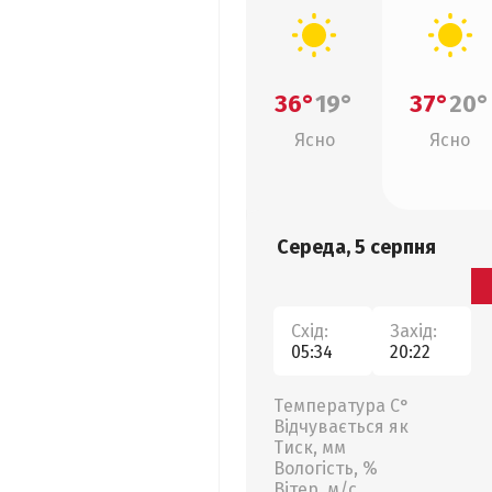
36°
19°
37°
20°
Ясно
Ясно
Середа, 5 серпня
Схід:
Захід:
05:34
20:22
Температура С°
Відчувається як
Тиск, мм
Вологість, %
Вітер, м/с