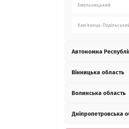
Хмельницький
Кам’янець-Подільськи
Автономна Республі
Вінницька
область
Волинська
область
Дніпропетровська
о