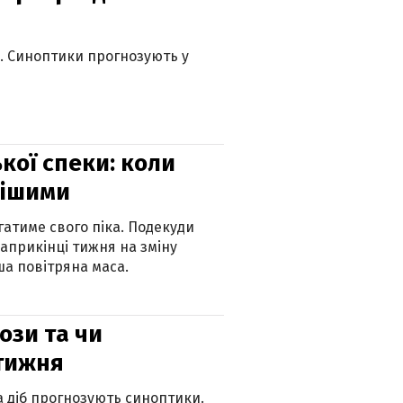
ю. Синоптики прогнозують у
кої спеки: коли
нішими
атиме свого піка. Подекуди
наприкінці тижня на зміну
а повітряна маса.
рози та чи
 тижня
ка діб прогнозують синоптики.