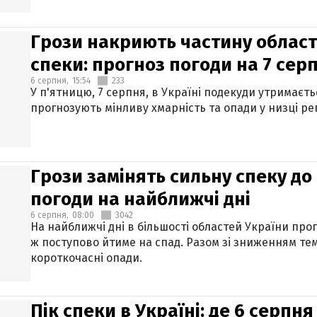
Грози накриють частину областе
спеки: прогноз погоди на 7 сер
6 серпня,
15:54
233
У п'ятницю, 7 серпня, в Україні подекуди утримаєт
прогнозують мінливу хмарність та опади у низці рег
Грози замінять сильну спеку до 
погоди на найближчі дні
6 серпня,
08:00
3042
На найближчі дні в більшості областей України про
ж поступово йтиме на спад. Разом зі зниженням те
короткочасні опади.
Пік спеки в Україні: де 6 серпня