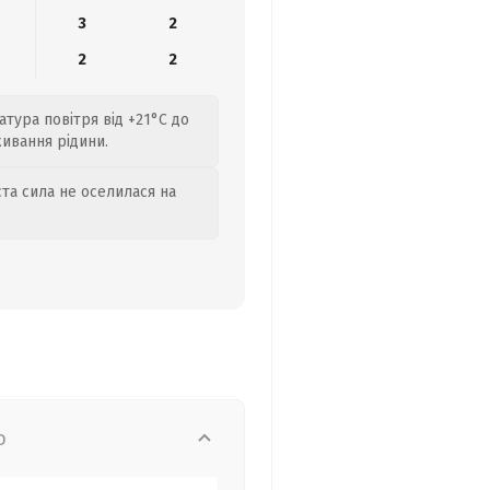
3
2
2
2
тура повітря від +21°C до
ивання рідини.
та сила не оселилася на
о