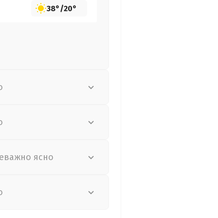
38°
/
20°
о
о
еважно ясно
о