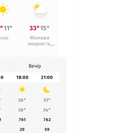
°
11°
33°
15°
Ясно
Мінлива
хмарність,
зливи
Вечір
00
18:00
21:00
°
36°
31°
°
36°
34°
2
761
762
29
59