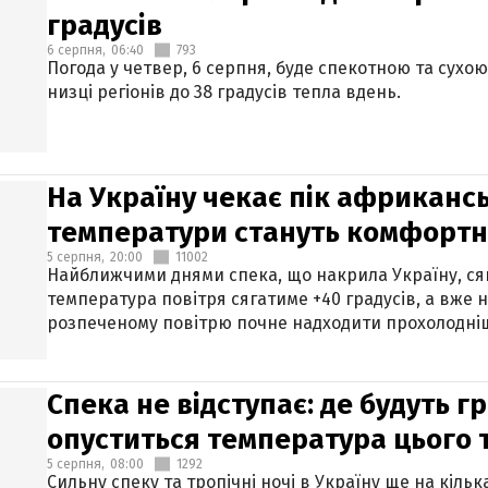
градусів
6 серпня,
06:40
793
Погода у четвер, 6 серпня, буде спекотною та сухо
низці регіонів до 38 градусів тепла вдень.
На Україну чекає пік африкансь
температури стануть комфорт
5 серпня,
20:00
11002
Найближчими днями спека, що накрила Україну, сяг
температура повітря сягатиме +40 градусів, а вже 
розпеченому повітрю почне надходити прохолодніш
Спека не відступає: де будуть г
опуститься температура цього
5 серпня,
08:00
1292
Сильну спеку та тропічні ночі в Україну ще на кіль