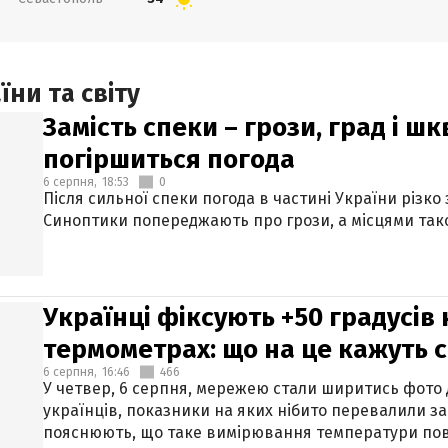
ни та світу
Замість спеки – грози, град і шк
погіршиться погода
6 серпня,
18:53
0
Після сильної спеки погода в частині України різко
Синоптики попереджають про грози, а місцями тако
Українці фіксують +50 градусів
термометрах: що на це кажуть 
6 серпня,
16:46
466
У четвер, 6 серпня, мережею стали ширитись фото
українців, показники на яких нібито перевалили за
пояснюють, що таке вимірювання температури пов