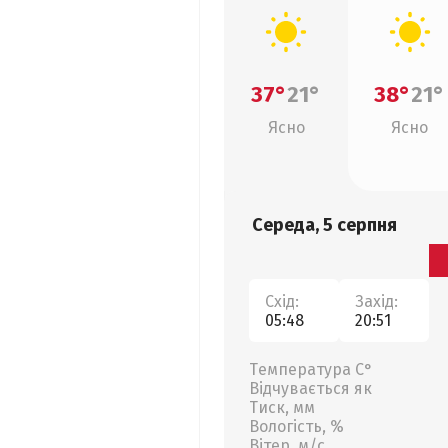
37°
21°
38°
21°
Ясно
Ясно
Середа, 5 серпня
Схід:
Захід:
05:48
20:51
Температура С°
Відчувається як
Тиск, мм
Вологість, %
Вітер, м/с