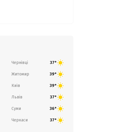
Чернівці
37°
Житомир
39°
Київ
39°
Львів
37°
Суми
36°
Черкаси
37°