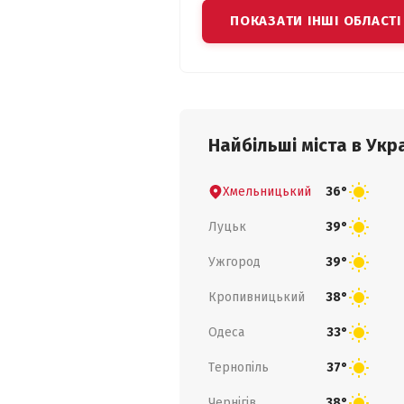
ПОКАЗАТИ ІНШІ ОБЛАСТІ
Найбільші міста в Укра
Хмельницький
36°
Луцьк
39°
Ужгород
39°
Кропивницький
38°
Одеса
33°
Тернопіль
37°
Чернігів
38°