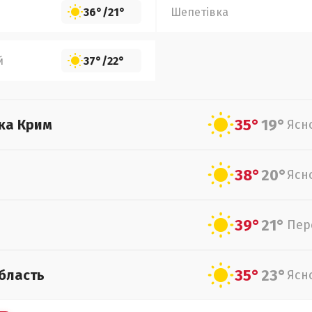
36°
/
21°
Шепетівка
й
37°
/
22°
35°
19°
ка Крим
Ясн
38°
20°
Ясн
39°
21°
Пер
35°
23°
бласть
Ясн