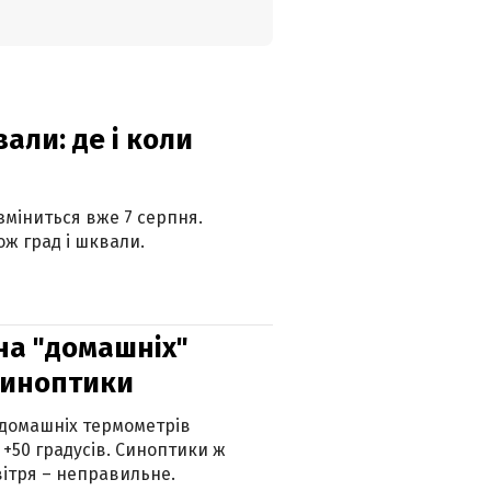
вали: де і коли
 зміниться вже 7 серпня.
ж град і шквали.
 на "домашніх"
синоптики
 домашніх термометрів
 +50 градусів. Синоптики ж
ітря – неправильне.