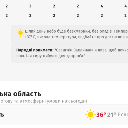
2
3
2
2
4
4
2
2
2
2
2
2
Цілий день небо буде безхмарним, без опадів. Темпера
+37°C, висока температура, подбайте про достатнє вж
Народні прикмети:
"Євсигнія. Заклинали жнива, щоб нечис
полі. Їли сиру цибулю для здоров'я."
цька
область
огоду та атмосферні умови на сьогодні
36°
21°
ть
Ясн