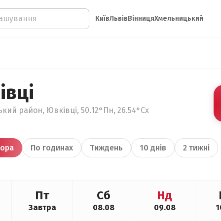
Київ
Львів
Вінниця
Хмельницький
івці
кий район, Ювківці, 50.12°Пн, 26.54°Сх
ора
По годинах
Тиждень
10 днів
2 тижні
Пт
Сб
Нд
Завтра
08.08
09.08
1