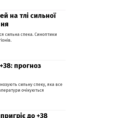
й на тлі сильної
пня
ься сильна спека. Синоптики
іонів.
+38: прогноз
гнозують сильну спеку, яка все
мператури очікуються
 пригріє до +38