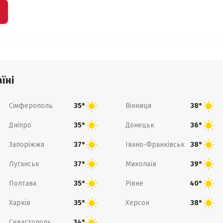
їні
Сімферополь
Вінниця
35°
38°
Дніпро
Донецьк
35°
36°
Запоріжжя
Івано-Франківськ
37°
38°
Луганськ
Миколаїв
37°
39°
Полтава
Рівне
35°
40°
Харків
Херсон
35°
38°
Севастополь
34°