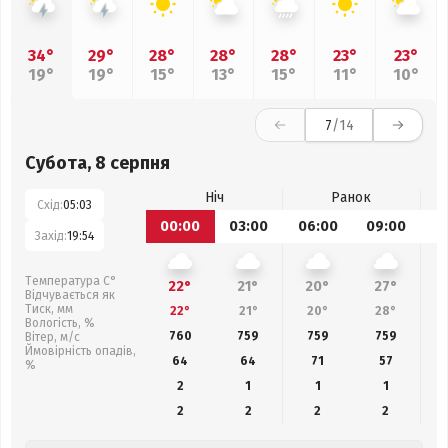
34°
29°
28°
28°
28°
23°
23°
19°
19°
15°
13°
15°
11°
10°
7
/14
Субота, 8 серпня
Ніч
Ранок
Схід:
05:03
00:00
03:00
06:00
09:00
1
Захід:
19:54
Температура С°
22°
21°
20°
27°
Відчувається як
Тиск, мм
22°
21°
20°
28°
Вологість, %
760
759
759
759
Вітер, м/с
Ймовірність опадів,
64
64
71
57
%
2
1
1
1
2
2
2
2