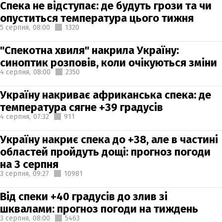
Спека не відступає: де будуть грози та чи
опуститься температура цього тижня
5 серпня,
08:00
1320
"Спекотна хвиля" накрила Україну:
синоптик розповів, коли очікуються зміни
4 серпня,
08:00
2350
Україну накриває африканська спека: де
температура сягне +39 градусів
4 серпня,
07:32
911
Україну накриє спека до +38, але в частині
областей пройдуть дощі: прогноз погоди
на 3 серпня
3 серпня,
09:27
10981
Від спеки +40 градусів до злив зі
шквалами: прогноз погоди на тиждень
3 серпня,
08:00
5463