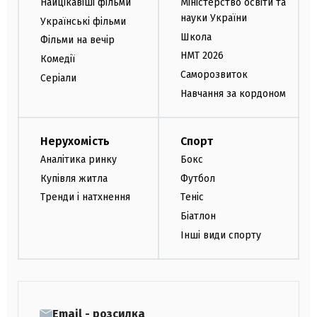
Найцікавіші фільми
Міністерство освіти та
науки України
Українські фільми
Школа
Фільми на вечір
НМТ 2026
Комедії
Саморозвиток
Серіали
Навчання за кордоном
Нерухомість
Спорт
Аналітика ринку
Бокс
Купівля житла
Футбол
Тренди і натхнення
Теніс
Біатлон
Інші види спорту
Email - розсилка