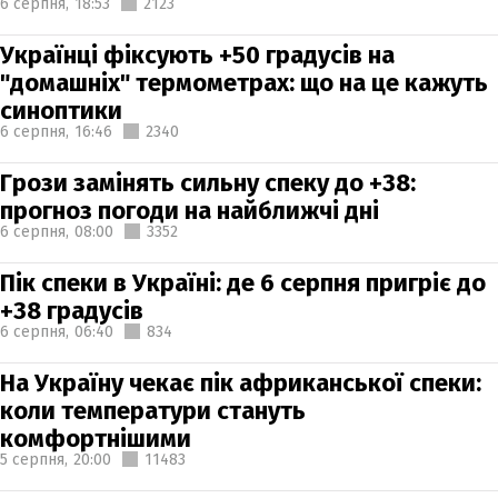
6 серпня,
18:53
2123
Українці фіксують +50 градусів на
"домашніх" термометрах: що на це кажуть
синоптики
6 серпня,
16:46
2340
Грози замінять сильну спеку до +38:
прогноз погоди на найближчі дні
6 серпня,
08:00
3352
Пік спеки в Україні: де 6 серпня пригріє до
+38 градусів
6 серпня,
06:40
834
На Україну чекає пік африканської спеки:
коли температури стануть
комфортнішими
5 серпня,
20:00
11483