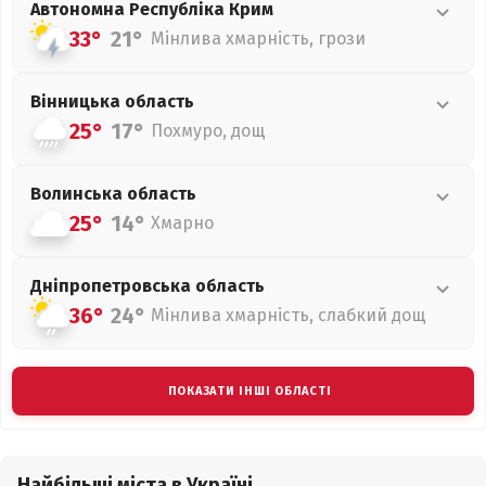
Автономна Республіка Крим
33°
21°
Мінлива хмарність, грози
Вінницька
область
25°
17°
Похмуро, дощ
Волинська
область
25°
14°
Хмарно
Дніпропетровська
область
36°
24°
Мінлива хмарність, слабкий дощ
ПОКАЗАТИ ІНШІ ОБЛАСТІ
Найбільші міста в Україні