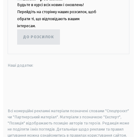
Будьте в курсі всіх новин і оновлень!
Перейдіть на сторінку наших розсилок, щоб
обрати ті, що відповідають вашим
інтересам.
ДО РОЗСИЛОК
Наші додатки:
android
apple
smart tv
samsung smart tv
Всі комерційні рекламні матеріали позначені словами "Спецпроєкт"
чи "Партнерський матеріал". Матеріали з позначкою "Експерт",
"Позиція" відображають позицію авторів та героїв. Редакція може
не поділяти їхніх поглядів. Детальніше щодо реклами та правил
цитування можна ознайомитись в правилах користування сайтом.