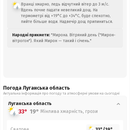
Вранці хмарно, ледь відчутний вітер до 3 м/с.
Вдень почне падати невеликий дощ. На
термометрі від +19°C до +34°C, буде спекотно,
пийте більше води. Надвечір дощ припиниться.
Народні прикмети:
"Мирона. Вітряний день ("Мирон-
вітрогон"). Який Мирон — такий і січень."
Погода Луганська
область
Актуальна інформація про погоду та атмосферні умови на сьогодні
Луганська
область
33°
19°
Мінлива хмарність, грози
Сватове
33°
/
19°