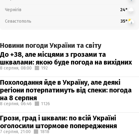
Чернігів
24°
Севастополь
35°
Новини погоди України та світу
До +38, але місцями з грозами та
шквалами: якою буде погода на вихідних
8 серпня,
08:00
192
Похолодання йде в Україну, але деякі
регіони потерпатимуть від спеки: погода
на 8 серпня
8 серпня,
06:46
1126
Грози, град і шквали: по всій Україні
оголосили штормове попередження
7 серпня,
21:00
1818