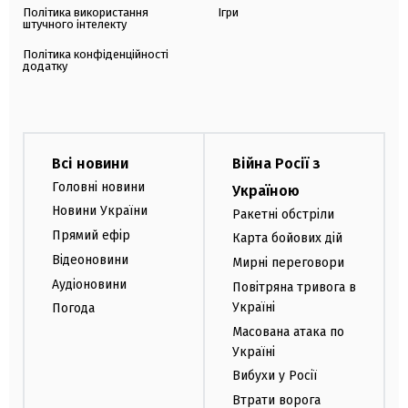
Політика використання
Ігри
штучного інтелекту
Політика конфіденційності
додатку
Всі новини
Війна Росії з
Головні новини
Україною
Новини України
Ракетні обстріли
Прямий ефір
Карта бойових дій
Відеоновини
Мирні переговори
Аудіоновини
Повітряна тривога в
Україні
Погода
Масована атака по
Україні
Вибухи у Росії
Втрати ворога