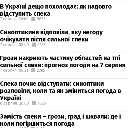
В Україні дещо похолодає: як надовго
відступить спека
7 серпня,
20:00
5636
Синоптикиня відповіла, яку негоду
очікувати після сильної спеки
7 серпня,
08:00
2433
Грози накриють частину областей на тлі
сильної спеки: прогноз погоди на 7 серпня
7 серпня,
06:21
2385
Спека почне відступати: синоптики
розповіли, коли та як зміниться погода в
Україні
6 серпня,
20:00
1026
Замість спеки – грози, град і шквали: де і
коли погіршиться погода