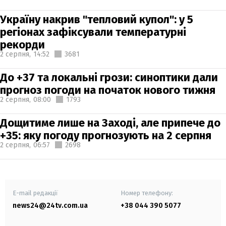
Україну накрив "тепловий купол": у 5
регіонах зафіксували температурні
рекорди
2 серпня,
14:52
3681
До +37 та локальні грози: синоптики дали
прогноз погоди на початок нового тижня
2 серпня,
08:00
1793
Дощитиме лише на Заході, але припече до
+35: яку погоду прогнозують на 2 серпня
2 серпня,
06:57
2698
E-mail редакції
Номер телефону:
news24@24tv.com.ua
+38 044 390 5077