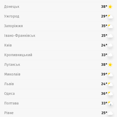
Донецьк
38°
Ужгород
29°
Запоріжжя
35°
Івано-Франківськ
25°
Київ
24°
Кропивницький
33°
Луганськ
38°
Миколаїв
39°
Львів
24°
Одеса
36°
Полтава
33°
Рівне
25°