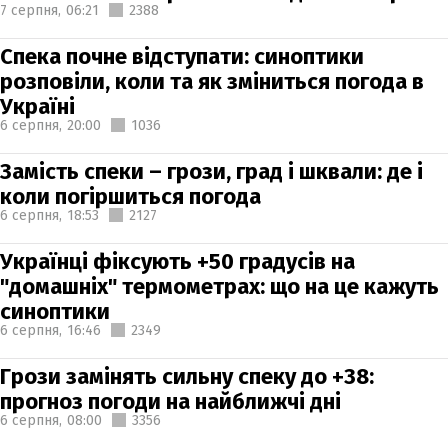
7 серпня,
06:21
2388
Спека почне відступати: синоптики
розповіли, коли та як зміниться погода в
Україні
6 серпня,
20:00
1036
Замість спеки – грози, град і шквали: де і
коли погіршиться погода
6 серпня,
18:53
2127
Українці фіксують +50 градусів на
"домашніх" термометрах: що на це кажуть
синоптики
6 серпня,
16:46
2349
Грози замінять сильну спеку до +38:
прогноз погоди на найближчі дні
6 серпня,
08:00
3356