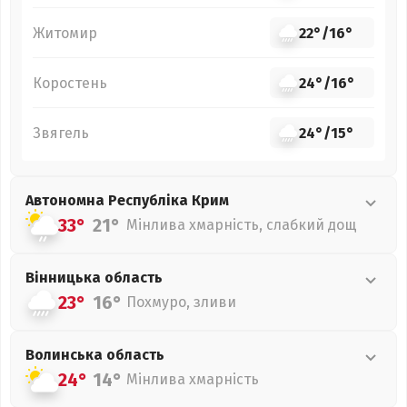
Житомир
22°
/
16°
Коростень
24°
/
16°
Звягель
24°
/
15°
Автономна Республіка Крим
33°
21°
Мінлива хмарність, слабкий дощ
Вінницька
область
23°
16°
Похмуро, зливи
Волинська
область
24°
14°
Мінлива хмарність