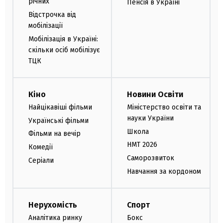
річних
Пенсія в Україні
Відстрочка від
мобілізації
Мобілізація в Україні:
скільки осіб мобілізує
ТЦК
Кіно
Новини Освіти
Найцікавіші фільми
Міністерство освіти та
науки України
Українські фільми
Школа
Фільми на вечір
НМТ 2026
Комедії
Саморозвиток
Серіали
Навчання за кордоном
Нерухомість
Спорт
Аналітика ринку
Бокс