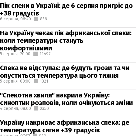
Пік спеки в Україні: де 6 серпня пригріє до
+38 градусів
6 серпня,
06:40
836
На Україну чекає пік африканської спеки:
коли температури стануть
комфортнішими
5 серпня,
20:00
11497
Спека не відступає: де будуть грози та чи
опуститься температура цього тижня
5 серпня,
08:00
1321
"Спекотна хвиля" накрила Україну:
синоптик розповів, коли очікуються зміни
4 серпня,
08:00
2350
Україну накриває африканська спека: де
температура сягне +39 градусів
4 серпня,
07:32
912