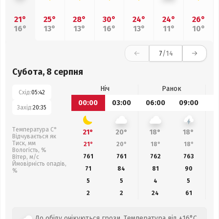
21°
25°
28°
30°
24°
24°
26°
16°
13°
13°
16°
13°
11°
10°
7
/14
Субота, 8 серпня
Ніч
Ранок
Схід:
05:42
00:00
03:00
06:00
09:00
1
Захід:
20:35
Температура С°
21°
20°
18°
18°
Відчувається як
Тиск, мм
21°
20°
18°
18°
Вологість, %
761
761
762
763
Вітер, м/с
Ймовірність опадів,
71
84
81
90
%
5
5
4
5
2
2
24
61
До обіду очікуються грози. Температура від +16°C