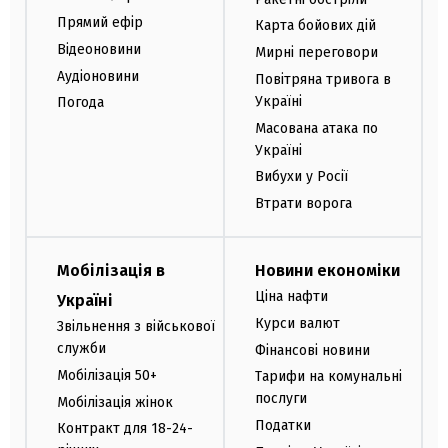
Прямий ефір
Карта бойових дій
Відеоновини
Мирні переговори
Аудіоновини
Повітряна тривога в
Україні
Погода
Масована атака по
Україні
Вибухи у Росії
Втрати ворога
Мобілізація в
Новини економіки
Ціна нафти
Україні
Курси валют
Звільнення з військової
служби
Фінансові новини
Мобілізація 50+
Тарифи на комунальні
послуги
Мобілізація жінок
Податки
Контракт для 18-24-