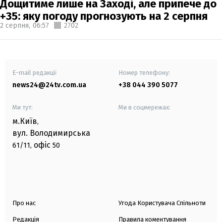
Дощитиме лише на Заході, але припече до
+35: яку погоду прогнозують на 2 серпня
2 серпня,
06:57
2702
E-mail редакції
Номер телефону:
news24@24tv.com.ua
+38 044 390 5077
Ми тут:
Ми в соцмережах:
м.Київ
,
вул. Володимирська
офіс
61/11,
50
Про нас
Угода Користувача Спільноти
Редакція
Правила коментування