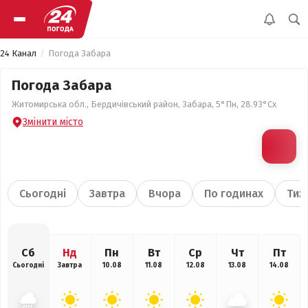
24 Канал
Погода Забара
Погода Забара
Житомирська обл., Бердичівський район, Забара, 5°Пн, 28.93°Сх
Змінити місто
Сьогодні
Завтра
Вчора
По годинах
Тиж
Сб
Нд
Пн
Вт
Ср
Чт
Пт
Сьогодні
Завтра
10.08
11.08
12.08
13.08
14.08