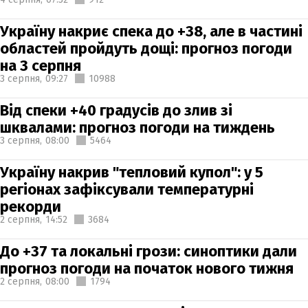
Україну накриє спека до +38, але в частині
областей пройдуть дощі: прогноз погоди
на 3 серпня
3 серпня,
09:27
10988
Від спеки +40 градусів до злив зі
шквалами: прогноз погоди на тиждень
3 серпня,
08:00
5464
Україну накрив "тепловий купол": у 5
регіонах зафіксували температурні
рекорди
2 серпня,
14:52
3684
До +37 та локальні грози: синоптики дали
прогноз погоди на початок нового тижня
2 серпня,
08:00
1794