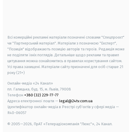
android
apple
smart tv
samsung smart tv
Всі комерційні рекламні матеріали позначені словами "Спецпроєкт"
чи "Партнерський матеріал". Матеріали з позначкою "Експерт",
"Позиція" відображають позицію авторів та героїв. Редакція може
не поділяти їхніх поглядів. Детальніше щодо реклами та правил
цитування можна ознайомитись в правилах користування сайтом.
Усі права захищені.
Матеріали сайту призначені для осіб старше
21
року (21+)
Онлайн-медіа «24 Канал»
пл. Галицька, буд. 15, м. Львів, 79008
Телефон
+380 (32) 229-77-77
Адреса електронної пошти —
legal@24tv.com.ua
Ідентифікатор онлайн-медіа в Реєстрі суб'єктів у сфері медіа —
R40-06057
© 2005—2026,
ПрАТ «Телерадіокомпанія "Люкс"», 24 Канал.