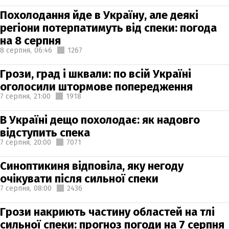
Похолодання йде в Україну, але деякі
регіони потерпатимуть від спеки: погода
на 8 серпня
8 серпня,
06:46
1267
Грози, град і шквали: по всій Україні
оголосили штормове попередження
7 серпня,
21:00
1918
В Україні дещо похолодає: як надовго
відступить спека
7 серпня,
20:00
7071
Синоптикиня відповіла, яку негоду
очікувати після сильної спеки
7 серпня,
08:00
2436
Грози накриють частину областей на тлі
сильної спеки: прогноз погоди на 7 серпня