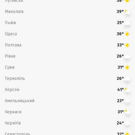
Луганськ
38°
Миколаїв
39°
Львів
25°
Одеса
36°
Полтава
33°
Рівне
26°
Суми
31°
Тернопіль
26°
Херсон
41°
Хмельницький
23°
Черкаси
31°
Чернігів
24°
Севастополь
32°