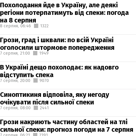
Похолодання йде в Україну, але деякі
регіони потерпатимуть від спеки: погода
на 8 серпня
8 серпня,
06:46
1322
Грози, град і шквали: по всій Україні
оголосили штормове попередження
7 серпня,
21:00
1949
В Україні дещо похолодає: як надовго
відступить спека
7 серпня,
20:00
9070
Синоптикиня відповіла, яку негоду
очікувати після сильної спеки
7 серпня,
08:00
2441
Грози накриють частину областей на тлі
сильної спеки: прогноз погоди на 7 серпня
7 серпня,
06:21
2391