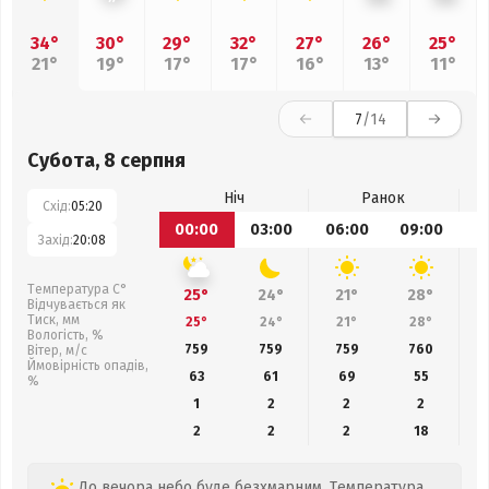
34°
30°
29°
32°
27°
26°
25°
21°
19°
17°
17°
16°
13°
11°
7
/14
Субота, 8 серпня
Ніч
Ранок
Схід:
05:20
00:00
03:00
06:00
09:00
1
Захід:
20:08
Температура С°
25°
24°
21°
28°
Відчувається як
Тиск, мм
25°
24°
21°
28°
Вологість, %
759
759
759
760
Вітер, м/с
Ймовірність опадів,
63
61
69
55
%
1
2
2
2
2
2
2
18
До вечора небо буде безхмарним. Температура