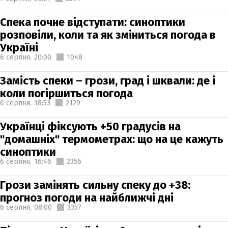
Спека почне відступати: синоптики
розповіли, коли та як зміниться погода в
Україні
6 серпня,
20:00
1048
Замість спеки – грози, град і шквали: де і
коли погіршиться погода
6 серпня,
18:53
2129
Українці фіксують +50 градусів на
"домашніх" термометрах: що на це кажуть
синоптики
6 серпня,
16:46
2356
Грози замінять сильну спеку до +38:
прогноз погоди на найближчі дні
6 серпня,
08:00
3357