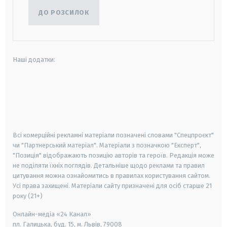
ДО РОЗСИЛОК
Наші додатки:
android
apple
smart tv
samsung smart tv
Всі комерційні рекламні матеріали позначені словами "Спецпроєкт"
чи "Партнерський матеріал". Матеріали з позначкою "Експерт",
"Позиція" відображають позицію авторів та героїв. Редакція може
не поділяти їхніх поглядів. Детальніше щодо реклами та правил
цитування можна ознайомитись в правилах користування сайтом.
Усі права захищені.
Матеріали сайту призначені для осіб старше
21
року (21+)
Онлайн-медіа «24 Канал»
пл. Галицька, буд. 15, м. Львів, 79008