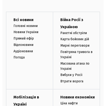
Всі новини
Війна Росії з
Головні новини
Україною
Новини України
Ракетні обстріли
Прямий ефір
Карта бойових дій
Відеоновини
Мирні переговори
Аудіоновини
Повітряна тривога в
Україні
Погода
Масована атака по
Україні
Вибухи у Росії
Втрати ворога
Мобілізація в
Новини економіки
Ціна нафти
Україні