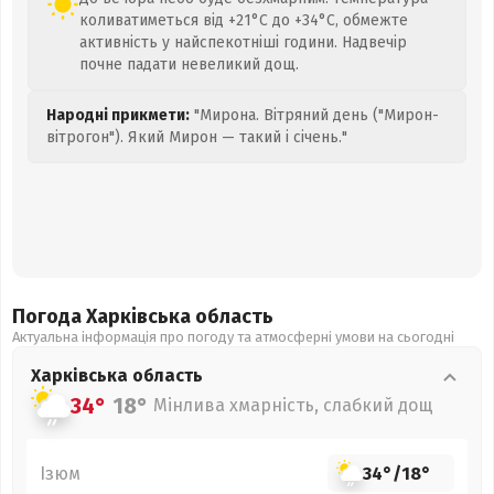
коливатиметься від +21°C до +34°C, обмежте
активність у найспекотніші години. Надвечір
почне падати невеликий дощ.
Народні прикмети:
"Мирона. Вітряний день ("Мирон-
вітрогон"). Який Мирон — такий і січень."
Погода Харківська
область
Актуальна інформація про погоду та атмосферні умови на сьогодні
Харківська
область
34°
18°
Мінлива хмарність, слабкий дощ
Ізюм
34°
/
18°