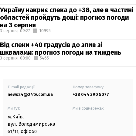
Україну накриє спека до +38, але в частині
областей пройдуть дощі: прогноз погоди
на 3 серпня
3 серпня,
09:27
10995
Від спеки +40 градусів до злив зі
шквалами: прогноз погоди на тиждень
3 серпня,
08:00
5465
E-mail редакції
Номер телефону:
news24@24tv.com.ua
+38 044 390 5077
Ми тут:
Ми в соцмережах:
м.Київ
,
вул. Володимирська
офіс
61/11,
50