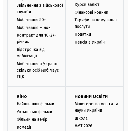
Курси валют
Звільнення з військової
служби
Фінансові новини
Мобілізація 50+
Тарифи на комунальні
послуги
Мобілізація жінок
Податки
Контракт для 18-24-
річних
Пенсія в Україні
Відстрочка від
мобілізації
Мобілізація в Україні:
скільки осіб мобілізує
ТЦК
Кіно
Новини Освіти
Найцікавіші фільми
Міністерство освіти та
науки України
Українські фільми
Школа
Фільми на вечір
НМТ 2026
Комедії