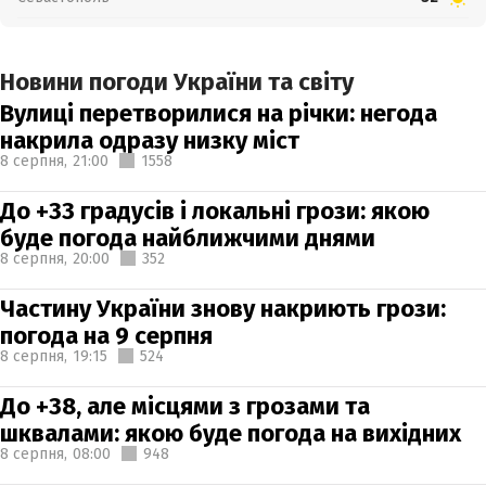
Новини погоди України та світу
Вулиці перетворилися на річки: негода
накрила одразу низку міст
8 серпня,
21:00
1558
До +33 градусів і локальні грози: якою
буде погода найближчими днями
8 серпня,
20:00
352
Частину України знову накриють грози:
погода на 9 серпня
8 серпня,
19:15
524
До +38, але місцями з грозами та
шквалами: якою буде погода на вихідних
8 серпня,
08:00
948