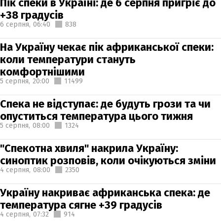
Пік спеки в Україні: де 6 серпня пригріє до
+38 градусів
6 серпня,
06:40
838
На Україну чекає пік африканської спеки:
коли температури стануть
комфортнішими
5 серпня,
20:00
11499
Спека не відступає: де будуть грози та чи
опуститься температура цього тижня
5 серпня,
08:00
1324
"Спекотна хвиля" накрила Україну:
синоптик розповів, коли очікуються зміни
4 серпня,
08:00
2350
Україну накриває африканська спека: де
температура сягне +39 градусів
4 серпня,
07:32
914