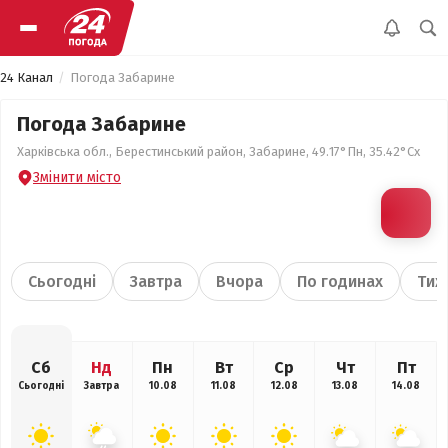
24 Канал
Погода Забарине
Погода Забарине
Харківська обл., Берестинський район, Забарине, 49.17°Пн, 35.42°Сх
Змінити місто
Сьогодні
Завтра
Вчора
По годинах
Тиж
Сб
Нд
Пн
Вт
Ср
Чт
Пт
Сьогодні
Завтра
10.08
11.08
12.08
13.08
14.08