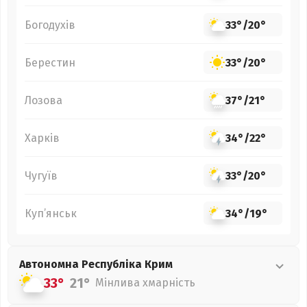
Богодухів
33°
/
20°
Берестин
33°
/
20°
Лозова
37°
/
21°
Харків
34°
/
22°
Чугуїв
33°
/
20°
Куп’янськ
34°
/
19°
Автономна Республіка Крим
33°
21°
Мінлива хмарність