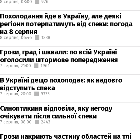
8 серпня,
08:00
976
Похолодання йде в Україну, але деякі
регіони потерпатимуть від спеки: погода
на 8 серпня
8 серпня,
06:46
1338
Грози, град і шквали: по всій Україні
оголосили штормове попередження
7 серпня,
21:00
1961
В Україні дещо похолодає: як надовго
відступить спека
7 серпня,
20:00
9333
Синоптикиня відповіла, яку негоду
очікувати після сильної спеки
7 серпня,
08:00
2443
Грози накриють частину областей на тлі