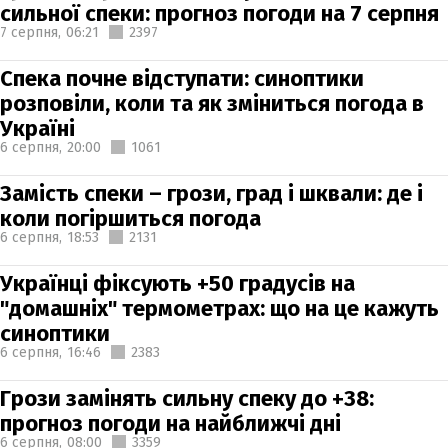
сильної спеки: прогноз погоди на 7 серпня
7 серпня,
06:21
2397
Спека почне відступати: синоптики
розповіли, коли та як зміниться погода в
Україні
6 серпня,
20:00
1061
Замість спеки – грози, град і шквали: де і
коли погіршиться погода
6 серпня,
18:53
2131
Українці фіксують +50 градусів на
"домашніх" термометрах: що на це кажуть
синоптики
6 серпня,
16:46
2383
Грози замінять сильну спеку до +38:
прогноз погоди на найближчі дні
6 серпня,
08:00
3359