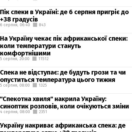
Пік спеки в Україні: де 6 серпня пригріє до
+38 градусів
6 серпня,
06:40
843
На Україну чекає пік африканської спеки:
коли температури стануть
комфортнішими
5 серпня,
20:00
11512
Спека не відступає: де будуть грози та чи
опуститься температура цього тижня
5 серпня,
08:00
1325
"Спекотна хвиля" накрила Україну:
синоптик розповів, коли очікуються зміни
4 серпня,
08:00
2351
Україну накриває африканська спека: де