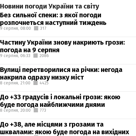
Новини погоди України та світу
Без сильної спеки: з якої погоди
розпочнеться наступний тиждень
9 серпня,
08:00
317
Частину України знову накриють грози:
погода на 9 серпня
9 серпня,
06:33
2086
Вулиці перетворилися на річки: негода
накрила одразу низку міст
8 серпня,
21:00
4425
До +33 градусів і локальні грози: якою
буде погода найближчими днями
8 серпня,
20:00
773
До +38, але місцями з грозами та
шквалами: якою буде погода на вихідних