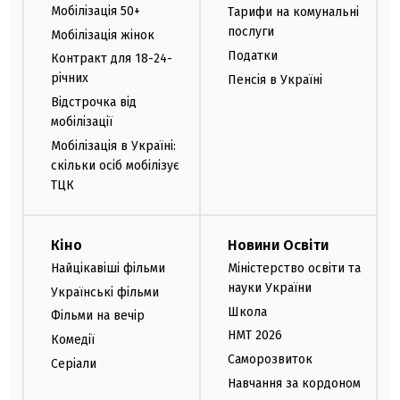
Мобілізація 50+
Тарифи на комунальні
послуги
Мобілізація жінок
Податки
Контракт для 18-24-
річних
Пенсія в Україні
Відстрочка від
мобілізації
Мобілізація в Україні:
скільки осіб мобілізує
ТЦК
Кіно
Новини Освіти
Найцікавіші фільми
Міністерство освіти та
науки України
Українські фільми
Школа
Фільми на вечір
НМТ 2026
Комедії
Саморозвиток
Серіали
Навчання за кордоном