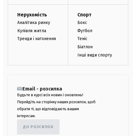
Нерухомість
Спорт
Аналітика ринку
Бокс
Купівля житла
Футбол
Тренди і натхнення
Теніс
Біатлон
Інші види спорту
Email - розсилка
Будьте в курсі всіх новин і оновлень!
Перейдіть на сторінку наших розсилок, щоб
обрати ті, що відповідають вашим
інтересам.
ДО РОЗСИЛОК