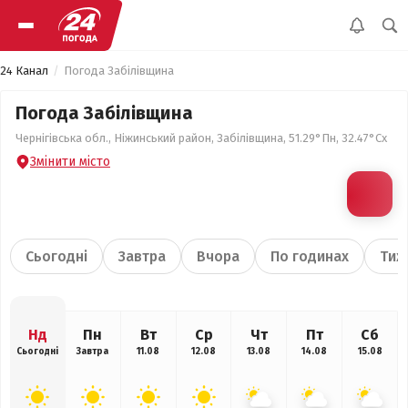
24 Канал
Погода Забілівщина
Погода Забілівщина
Чернігівська обл., Ніжинський район, Забілівщина, 51.29°Пн, 32.47°Сх
Змінити місто
Сьогодні
Завтра
Вчора
По годинах
Тиж
Нд
Пн
Вт
Ср
Чт
Пт
Сб
Сьогодні
Завтра
11.08
12.08
13.08
14.08
15.08