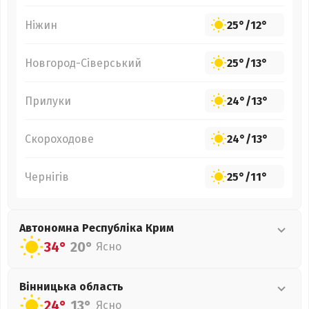
Ніжин
25°
/
12°
Новгород-Сіверський
25°
/
13°
Прилуки
24°
/
13°
Скороходове
24°
/
13°
Чернігів
25°
/
11°
Автономна Республіка Крим
34°
20°
Ясно
Вінницька
область
24°
13°
Ясно