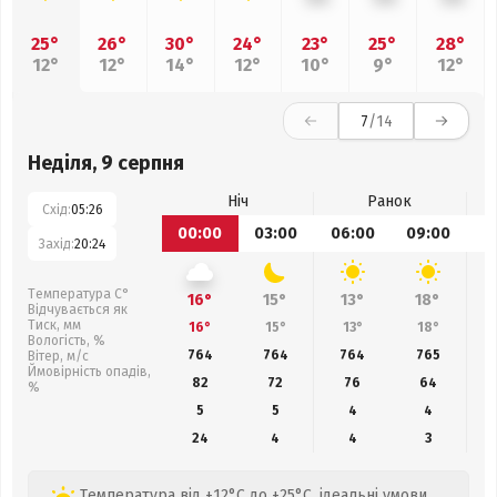
25°
26°
30°
24°
23°
25°
28°
12°
12°
14°
12°
10°
9°
12°
7
/14
Неділя, 9 серпня
Ніч
Ранок
Схід:
05:26
00:00
03:00
06:00
09:00
1
Захід:
20:24
Температура С°
16°
15°
13°
18°
Відчувається як
Тиск, мм
16°
15°
13°
18°
Вологість, %
764
764
764
765
Вітер, м/с
Ймовірність опадів,
82
72
76
64
%
5
5
4
4
24
4
4
3
Температура від +12°C до +25°C, ідеальні умови