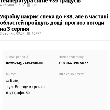
температура сягне +39 градусів
4 серпня,
07:32
918
Україну накриє спека до +38, але в частині
областей пройдуть дощі: прогноз погоди
на 3 серпня
3 серпня,
09:27
10997
E-mail редакції
Номер телефону:
news24@24tv.com.ua
+38 044 390 5077
Ми тут:
Ми в соцмережах:
м.Київ
,
вул. Володимирська
офіс
61/11,
50