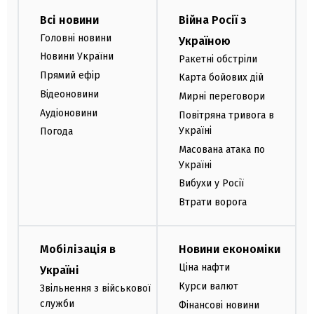
Всі новини
Війна Росії з
Головні новини
Україною
Новини України
Ракетні обстріли
Прямий ефір
Карта бойових дій
Відеоновини
Мирні переговори
Аудіоновини
Повітряна тривога в
Україні
Погода
Масована атака по
Україні
Вибухи у Росії
Втрати ворога
Мобілізація в
Новини економіки
Ціна нафти
Україні
Курси валют
Звільнення з військової
служби
Фінансові новини