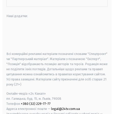
Наші додатки:
android
apple
smart tv
samsung smart tv
Всі комерційні рекламні матеріали позначені словами "Спецпроєкт"
чи "Партнерський матеріал". Матеріали з позначкою "Експерт",
"Позиція" відображають позицію авторів та героїв. Редакція може
не поділяти їхніх поглядів. Детальніше щодо реклами та правил
цитування можна ознайомитись в правилах користування сайтом.
Усі права захищені.
Матеріали сайту призначені для осіб старше
21
року (21+)
Онлайн-медіа «24 Канал»
пл. Галицька, буд. 15, м. Львів, 79008
Телефон
+380 (32) 229-77-77
Адреса електронної пошти —
legal@24tv.com.ua
Ідентифікатор онлайн-медіа в Реєстрі суб'єктів у сфері медіа —