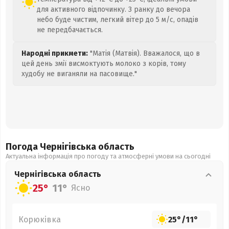
для активного відпочинку. З ранку до вечора
небо буде чистим, легкий вітер до 5 м/с, опадів
не передбачається.
Народні прикмети:
"Матія (Матвія). Вважалося, що в
цей день змії висмоктують молоко з корів, тому
худобу не виганяли на пасовище."
Погода Чернігівська
область
Актуальна інформація про погоду та атмосферні умови на сьогодні
Чернігівська
область
25°
11°
Ясно
Корюківка
25°
/
11°