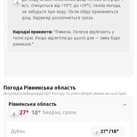
м/с. Очікується від +19°C до +29°C, тепла погода,
не забудьте про воду. Після обіду припиниться
дощ. Надвечір розпочнеться гроза.
Народні прикмети:
"Пимена. Лелеки відлітають у
теплі краї. Якщо відлетіли до цього дня — зима буде
ранньою."
Погода Рівненська
область
Актуальна інформація про погоду та атмосферні умови на сьогодні
Рівненська
область
27°
18°
Хмарно, грози
Дубно
27°
/
18°