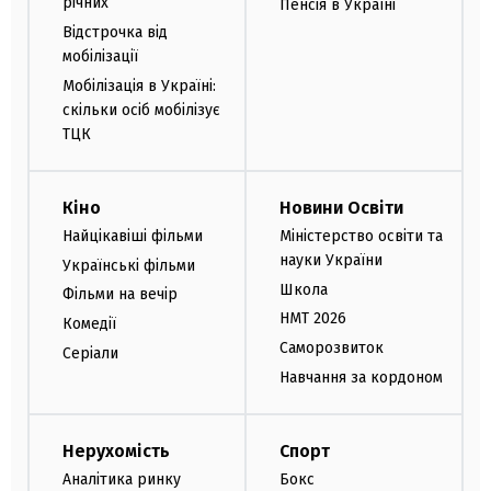
річних
Пенсія в Україні
Відстрочка від
мобілізації
Мобілізація в Україні:
скільки осіб мобілізує
ТЦК
Кіно
Новини Освіти
Найцікавіші фільми
Міністерство освіти та
науки України
Українські фільми
Школа
Фільми на вечір
НМТ 2026
Комедії
Саморозвиток
Серіали
Навчання за кордоном
Нерухомість
Спорт
Аналітика ринку
Бокс