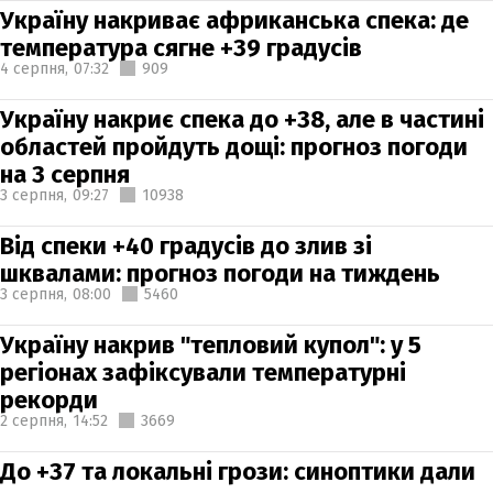
Україну накриває африканська спека: де
температура сягне +39 градусів
4 серпня,
07:32
909
Україну накриє спека до +38, але в частині
областей пройдуть дощі: прогноз погоди
на 3 серпня
3 серпня,
09:27
10938
Від спеки +40 градусів до злив зі
шквалами: прогноз погоди на тиждень
3 серпня,
08:00
5460
Україну накрив "тепловий купол": у 5
регіонах зафіксували температурні
рекорди
2 серпня,
14:52
3669
До +37 та локальні грози: синоптики дали