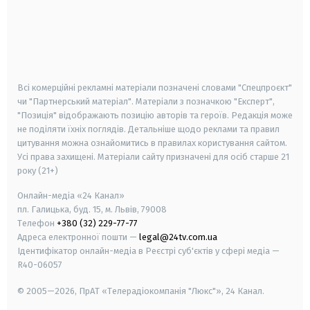
android
apple
smart tv
samsung smart tv
Всі комерційні рекламні матеріали позначені словами "Спецпроєкт"
чи "Партнерський матеріал". Матеріали з позначкою "Експерт",
"Позиція" відображають позицію авторів та героїв. Редакція може
не поділяти їхніх поглядів. Детальніше щодо реклами та правил
цитування можна ознайомитись в правилах користування сайтом.
Усі права захищені.
Матеріали сайту призначені для осіб старше
21
року (21+)
Онлайн-медіа «24 Канал»
пл. Галицька, буд. 15, м. Львів, 79008
Телефон
+380 (32) 229-77-77
Адреса електронної пошти —
legal@24tv.com.ua
Ідентифікатор онлайн-медіа в Реєстрі суб'єктів у сфері медіа —
R40-06057
© 2005—2026,
ПрАТ «Телерадіокомпанія "Люкс"», 24 Канал.