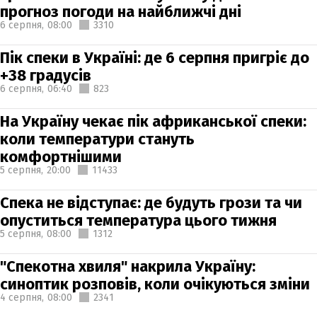
прогноз погоди на найближчі дні
6 серпня,
08:00
3310
Пік спеки в Україні: де 6 серпня пригріє до
+38 градусів
6 серпня,
06:40
823
На Україну чекає пік африканської спеки:
коли температури стануть
комфортнішими
5 серпня,
20:00
11433
Спека не відступає: де будуть грози та чи
опуститься температура цього тижня
5 серпня,
08:00
1312
"Спекотна хвиля" накрила Україну:
синоптик розповів, коли очікуються зміни
4 серпня,
08:00
2341