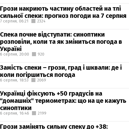
Грози накриють частину областей на тлі
сильної спеки: прогноз погоди на 7 серпня
7 серпня,
06:21
2324
Спека почне відступати: синоптики
розповіли, коли та як зміниться погода в
Україні
6 серпня,
20:00
920
Замість спеки – грози, град і шквали: де і
коли погіршиться погода
6 серпня,
18:53
2069
Українці фіксують +50 градусів на
"домашніх" термометрах: що на це кажуть
синоптики
6 серпня,
16:46
2199
Грози замінять сильну спеку до +38: