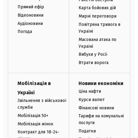
Прямий ефір
Карта бойових дій
Відеоновини
Мирні переговори
Аудіоновини
Повітряна тривога в
Україні
Погода
Масована атака по
Україні
Вибухи у Росії
Втрати ворога
Мобілізація в
Новини економіки
Ціна нафти
Україні
Курси валют
Звільнення з військової
служби
Фінансові новини
Мобілізація 50+
Тарифи на комунальні
послуги
Мобілізація жінок
Податки
Контракт для 18-24-