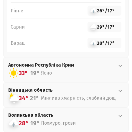
Рівне
26°
/
17°
Сарни
29°
/
17°
Вараш
28°
/
17°
Автономна Республіка Крим
33°
19°
Ясно
Вінницька
область
34°
21°
Мінлива хмарність, слабкий дощ
Волинська
область
28°
19°
Похмуро, грози