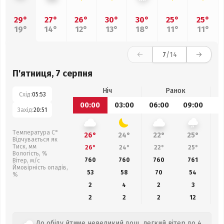
29°
27°
26°
30°
30°
25°
25°
19°
14°
12°
13°
18°
11°
11°
7
/14
П'ятниця, 7 серпня
Ніч
Ранок
Схід:
05:53
00:00
03:00
06:00
09:00
1
Захід:
20:51
Температура С°
26°
24°
22°
25°
Відчувається як
Тиск, мм
26°
24°
22°
25°
Вологість, %
760
760
760
761
Вітер, м/с
Ймовірність опадів,
53
58
70
54
%
2
4
2
3
2
2
2
12
До обіду йтиме невеликий дощ, легкий вітер до 4