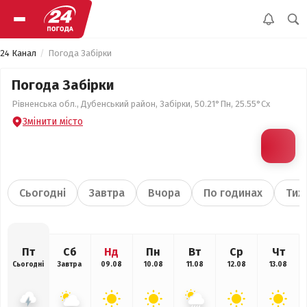
24 Канал
Погода Забірки
Погода Забірки
Рівненська обл., Дубенський район, Забірки, 50.21°Пн, 25.55°Сх
Змінити місто
Сьогодні
Завтра
Вчора
По годинах
Тиж
Пт
Сб
Нд
Пн
Вт
Ср
Чт
Сьогодні
Завтра
09.08
10.08
11.08
12.08
13.08