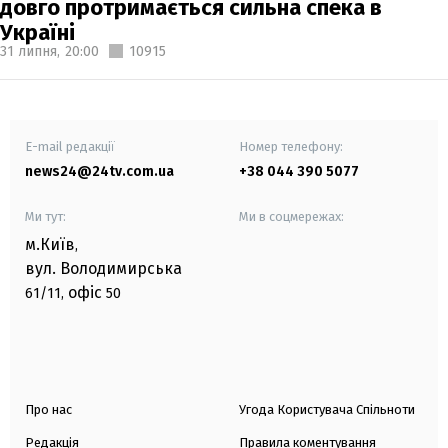
довго протримається сильна спека в
Україні
31 липня,
20:00
10915
E-mail редакції
Номер телефону:
news24@24tv.com.ua
+38 044 390 5077
Ми тут:
Ми в соцмережах:
м.Київ
,
вул. Володимирська
офіс
61/11,
50
Про нас
Угода Користувача Спільноти
Редакція
Правила коментування