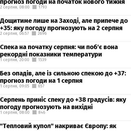
прогноз погоди на початок нового тижня
2 серпня,
08:00
1793
Дощитиме лише на Заході, але припече до
+35: яку погоду прогнозують на 2 серпня
2 серпня,
06:57
2696
Спека на початку серпня: чи поб'є вона
рекордні показники температури
1 серпня,
20:00
1539
Без опадів, але із сильною спекою до +37:
прогноз погоди на 1 серпня
1 серпня,
09:05
657
Серпень приніс спеку до +38 градусів: яку
погоду прогнозують на вихідні
1 серпня,
08:00
846
"Тепловий купол" накриває Європу: як