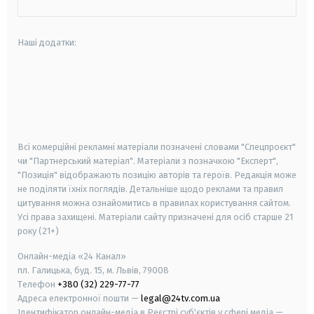
Наші додатки:
android
apple
smart tv
samsung smart tv
Всі комерційні рекламні матеріали позначені словами "Спецпроєкт"
чи "Партнерський матеріал". Матеріали з позначкою "Експерт",
"Позиція" відображають позицію авторів та героїв. Редакція може
не поділяти їхніх поглядів. Детальніше щодо реклами та правил
цитування можна ознайомитись в правилах користування сайтом.
Усі права захищені.
Матеріали сайту призначені для осіб старше
21
року (21+)
Онлайн-медіа «24 Канал»
пл. Галицька, буд. 15, м. Львів, 79008
Телефон
+380 (32) 229-77-77
Адреса електронної пошти —
legal@24tv.com.ua
Ідентифікатор онлайн-медіа в Реєстрі суб'єктів у сфері медіа —