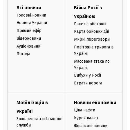
Всі новини
Війна Росії з
Головні новини
Україною
Новини України
Ракетні обстріли
Прямий ефір
Карта бойових дій
Відеоновини
Мирні переговори
Аудіоновини
Повітряна тривога в
Україні
Погода
Масована атака по
Україні
Вибухи у Росії
Втрати ворога
Мобілізація в
Новини економіки
Ціна нафти
Україні
Курси валют
Звільнення з військової
служби
Фінансові новини