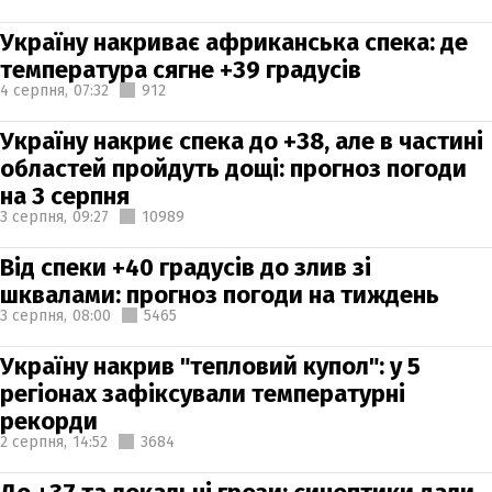
Україну накриває африканська спека: де
температура сягне +39 градусів
4 серпня,
07:32
912
Україну накриє спека до +38, але в частині
областей пройдуть дощі: прогноз погоди
на 3 серпня
3 серпня,
09:27
10989
Від спеки +40 градусів до злив зі
шквалами: прогноз погоди на тиждень
3 серпня,
08:00
5465
Україну накрив "тепловий купол": у 5
регіонах зафіксували температурні
рекорди
2 серпня,
14:52
3684