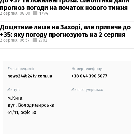
До +37 та локальні грози: синоптики дали
прогноз погоди на початок нового тижня
2 серпня,
08:00
1794
Дощитиме лише на Заході, але припече до
+35: яку погоду прогнозують на 2 серпня
2 серпня,
06:57
2702
E-mail редакції
Номер телефону:
news24@24tv.com.ua
+38 044 390 5077
Ми тут:
Ми в соцмережах:
м.Київ
,
вул. Володимирська
офіс
61/11,
50