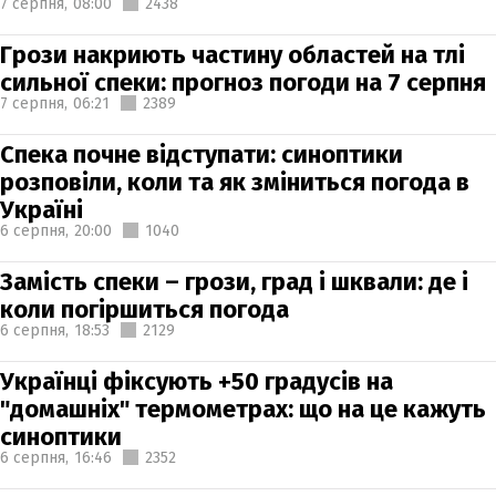
7 серпня,
08:00
2438
Грози накриють частину областей на тлі
сильної спеки: прогноз погоди на 7 серпня
7 серпня,
06:21
2389
Спека почне відступати: синоптики
розповіли, коли та як зміниться погода в
Україні
6 серпня,
20:00
1040
Замість спеки – грози, град і шквали: де і
коли погіршиться погода
6 серпня,
18:53
2129
Українці фіксують +50 градусів на
"домашніх" термометрах: що на це кажуть
синоптики
6 серпня,
16:46
2352