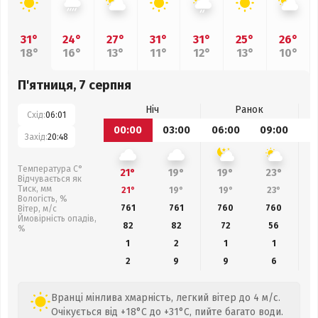
31°
24°
27°
31°
31°
25°
26°
18°
16°
13°
11°
12°
13°
10°
П'ятниця, 7 серпня
Ніч
Ранок
Схід:
06:01
00:00
03:00
06:00
09:00
1
Захід:
20:48
Температура С°
21°
19°
19°
23°
Відчувається як
Тиск, мм
21°
19°
19°
23°
Вологість, %
761
761
760
760
Вітер, м/с
Ймовірність опадів,
82
82
72
56
%
1
2
1
1
2
9
9
6
Вранці мінлива хмарність, легкий вітер до 4 м/с.
Очікується від +18°C до +31°C, пийте багато води.