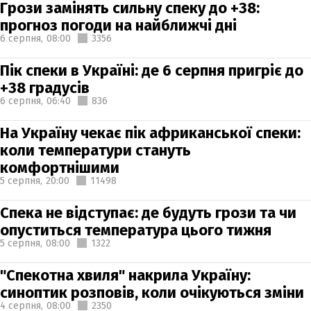
Грози замінять сильну спеку до +38:
прогноз погоди на найближчі дні
6 серпня,
08:00
3356
Пік спеки в Україні: де 6 серпня пригріє до
+38 градусів
6 серпня,
06:40
836
На Україну чекає пік африканської спеки:
коли температури стануть
комфортнішими
5 серпня,
20:00
11498
Спека не відступає: де будуть грози та чи
опуститься температура цього тижня
5 серпня,
08:00
1322
"Спекотна хвиля" накрила Україну:
синоптик розповів, коли очікуються зміни
4 серпня,
08:00
2350