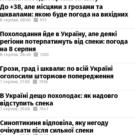
До +38, але місцями з грозами та
шквалами: якою буде погода на вихідних
8 серпня,
08:00
913
Похолодання йде в Україну, але деякі
регіони потерпатимуть від спеки: погода
на 8 серпня
8 серпня,
06:46
1300
Грози, град і шквали: по всій Україні
оголосили штормове попередження
7 серпня,
21:00
1936
В Україні дещо похолодає: як надовго
відступить спека
7 серпня,
20:00
7641
Синоптикиня відповіла, яку негоду
очікувати після сильної спеки