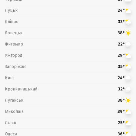
Луцьк
24°
Дніпро
33°
Донецьк
38°
Житомир
22°
Ужгород
29°
Запоріжжя
35°
Київ
24°
Кропивницький
32°
Луганськ
38°
Миколаїв
39°
Львів
25°
Одеса
36°