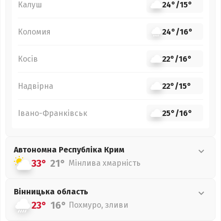
Калуш
24°
/
15°
Коломия
24°
/
16°
Косів
22°
/
16°
Надвірна
22°
/
15°
Івано-Франківськ
25°
/
16°
Автономна Республіка Крим
33°
21°
Мінлива хмарність
Вінницька
область
23°
16°
Похмуро, зливи