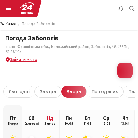
24 Канал
Погода Заболотів
Погода Заболотів
Івано-Франківська обл., Коломийський район, Заболотів, 48.47°Пн,
25.28°Сх
Змінити місто
Сьогодні
Завтра
Вчора
По годинах
Тиж
Пт
Сб
Нд
Пн
Вт
Ср
Чт
Вчора
Сьогодні
Завтра
10.08
11.08
12.08
13.08