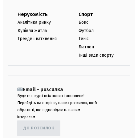
Нерухомість
Спорт
Аналітика ринку
Бокс
Купівля житла
Футбол
Тренди і натхнення
Теніс
Біатлон
Інші види спорту
Email - розсилка
Будьте в курсі всіх новин і оновлень!
Перейдіть на сторінку наших розсилок, щоб
обрати ті, що відповідають вашим
інтересам.
ДО РОЗСИЛОК