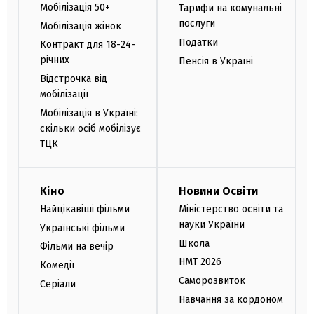
Мобілізація 50+
Тарифи на комунальні
послуги
Мобілізація жінок
Податки
Контракт для 18-24-
річних
Пенсія в Україні
Відстрочка від
мобілізації
Мобілізація в Україні:
скільки осіб мобілізує
ТЦК
Кіно
Новини Освіти
Найцікавіші фільми
Міністерство освіти та
науки України
Українські фільми
Школа
Фільми на вечір
НМТ 2026
Комедії
Саморозвиток
Серіали
Навчання за кордоном