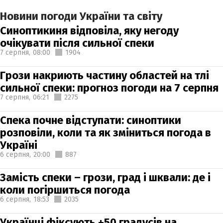
Новини погоди України та світу
Синоптикиня відповіла, яку негоду
очікувати після сильної спеки
7 серпня,
08:00
1904
Грози накриють частину областей на тлі
сильної спеки: прогноз погоди на 7 серпня
7 серпня,
06:21
2275
Спека почне відступати: синоптики
розповіли, коли та як зміниться погода в
Україні
6 серпня,
20:00
887
Замість спеки – грози, град і шквали: де і
коли погіршиться погода
6 серпня,
18:53
2035
Українці фіксують +50 градусів на