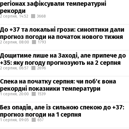
регіонах зафіксували температурні
рекорди
2 серпня,
14:52
3668
До +37 та локальні грози: синоптики дали
прогноз погоди на початок нового тижня
2 серпня,
08:00
1793
Дощитиме лише на Заході, але припече до
+35: яку погоду прогнозують на 2 серпня
2 серпня,
06:57
2696
Спека на початку серпня: чи поб'є вона
рекордні показники температури
1 серпня,
20:00
1539
Без опадів, але із сильною спекою до +37:
прогноз погоди на 1 серпня
1 серпня,
09:05
657