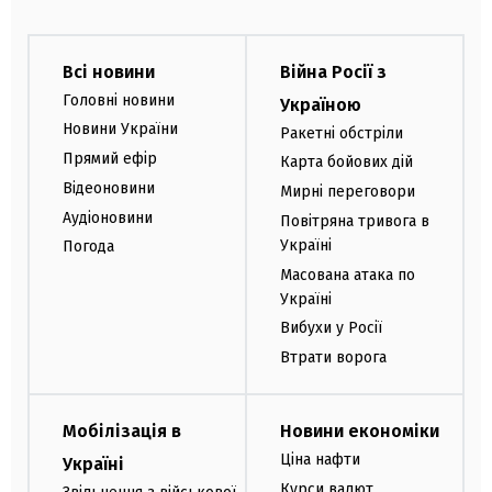
Всі новини
Війна Росії з
Головні новини
Україною
Новини України
Ракетні обстріли
Прямий ефір
Карта бойових дій
Відеоновини
Мирні переговори
Аудіоновини
Повітряна тривога в
Україні
Погода
Масована атака по
Україні
Вибухи у Росії
Втрати ворога
Мобілізація в
Новини економіки
Ціна нафти
Україні
Курси валют