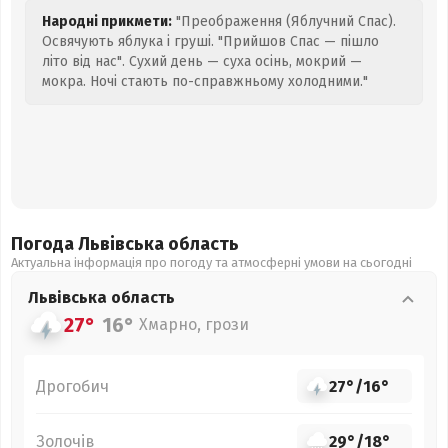
Народні прикмети:
"Преображення (Яблучний Спас).
Освячують яблука і груші. "Прийшов Спас — пішло
літо від нас". Сухий день — суха осінь, мокрий —
мокра. Ночі стають по-справжньому холодними."
Погода Львівська
область
Актуальна інформація про погоду та атмосферні умови на сьогодні
Львівська
область
27°
16°
Хмарно, грози
Дрогобич
27°
/
16°
Золочів
29°
/
18°