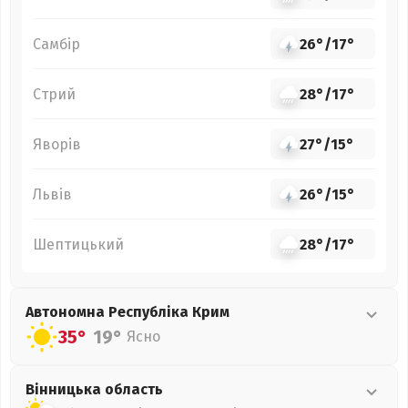
Самбір
26°
/
17°
Стрий
28°
/
17°
Яворів
27°
/
15°
Львів
26°
/
15°
Шептицький
28°
/
17°
Автономна Республіка Крим
35°
19°
Ясно
Вінницька
область