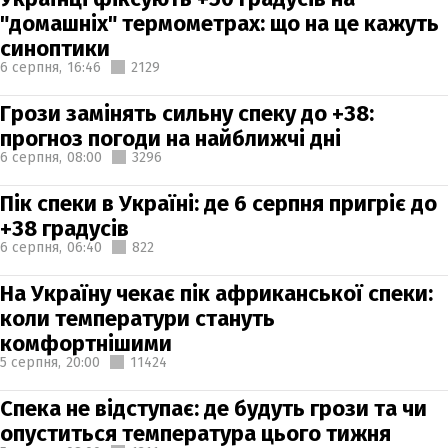
"домашніх" термометрах: що на це кажуть
синоптики
6 серпня,
16:46
2129
Грози замінять сильну спеку до +38:
прогноз погоди на найближчі дні
6 серпня,
08:00
3296
Пік спеки в Україні: де 6 серпня пригріє до
+38 градусів
6 серпня,
06:40
822
На Україну чекає пік африканської спеки:
коли температури стануть
комфортнішими
5 серпня,
20:00
11424
Спека не відступає: де будуть грози та чи
опуститься температура цього тижня