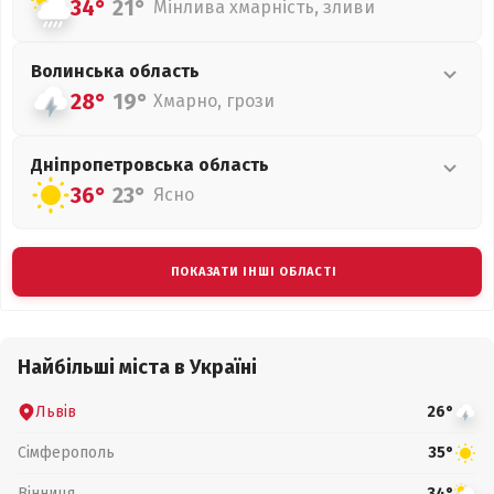
34°
21°
Мінлива хмарність, зливи
Волинська
область
28°
19°
Хмарно, грози
Дніпропетровська
область
36°
23°
Ясно
ПОКАЗАТИ ІНШІ ОБЛАСТІ
Найбільші міста в Україні
Львів
26°
Сімферополь
35°
Вінниця
34°