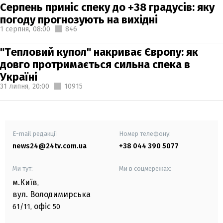
Серпень приніс спеку до +38 градусів: яку
погоду прогнозують на вихідні
1 серпня,
08:00
846
"Тепловий купол" накриває Європу: як
довго протримається сильна спека в
Україні
31 липня,
20:00
10915
E-mail редакції
Номер телефону:
news24@24tv.com.ua
+38 044 390 5077
Ми тут:
Ми в соцмережах:
м.Київ
,
вул. Володимирська
офіс
61/11,
50