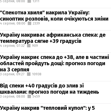
5 серпня,
08:00
1311
"Спекотна хвиля" накрила Україну:
синоптик розповів, коли очікуються зміни
4 серпня,
08:00
2339
Україну накриває африканська спека: де
температура сягне +39 градусів
4 серпня,
07:32
909
Україну накриє спека до +38, але в частині
областей пройдуть дощі: прогноз погоди
на 3 серпня
3 серпня,
09:27
10938
Від спеки +40 градусів до злив зі
шквалами: прогноз погоди на тиждень
3 серпня,
08:00
5459
Україну накрив "тепловий купол": у 5