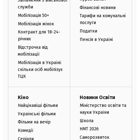
Звільнення з військової
служби
Фінансові новини
Мобілізація 50+
Тарифи на комунальні
послуги
Мобілізація жінок
Податки
Контракт для 18-24-
річних
Пенсія в Україні
Відстрочка від
мобілізації
Мобілізація в Україні:
скільки осіб мобілізує
ТЦК
Кіно
Новини Освіти
Найцікавіші фільми
Міністерство освіти та
науки України
Українські фільми
Школа
Фільми на вечір
НМТ 2026
Комедії
Саморозвиток
Серіали