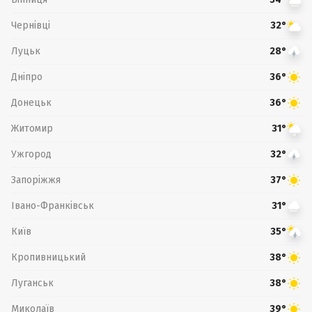
Чернівці
32°
Луцьк
28°
Дніпро
36°
Донецьк
36°
Житомир
31°
Ужгород
32°
Запоріжжя
37°
Івано-Франківськ
31°
Київ
35°
Кропивницький
38°
Луганськ
38°
Миколаїв
39°