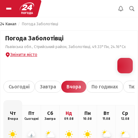
24 Канал
Погода Заболотівці
Погода Заболотівці
Львівська обл., Стрийський район, Заболотівці, 49.33°Пн, 24.16°Сх
Змінити місто
Сьогодні
Завтра
Вчора
По годинах
Тиж
Чт
Пт
Сб
Нд
Пн
Вт
Ср
Вчора
Сьогодні
Завтра
09.08
10.08
11.08
12.08