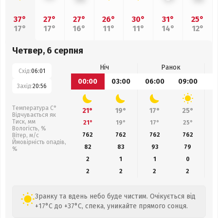
37°
27°
27°
26°
30°
31°
25°
17°
17°
16°
11°
11°
14°
12°
Четвер, 6 серпня
Ніч
Ранок
Схід:
06:01
00:00
03:00
06:00
09:00
1
Захід:
20:56
Температура С°
21°
19°
17°
25°
Відчувається як
Тиск, мм
21°
19°
17°
25°
Вологість, %
762
762
762
762
Вітер, м/с
Ймовірність опадів,
82
83
93
79
%
2
1
1
0
2
2
2
2
Зранку та вдень небо буде чистим. Очікується від
+17°C до +37°C, спека, уникайте прямого сонця.