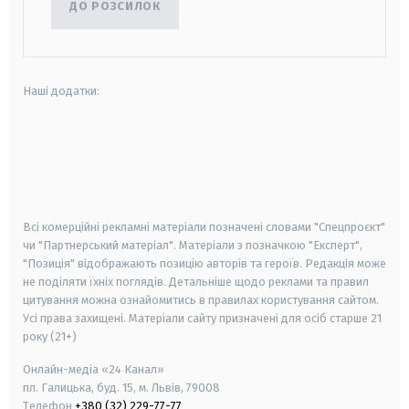
ДО РОЗСИЛОК
Наші додатки:
android
apple
smart tv
samsung smart tv
Всі комерційні рекламні матеріали позначені словами "Спецпроєкт"
чи "Партнерський матеріал". Матеріали з позначкою "Експерт",
"Позиція" відображають позицію авторів та героїв. Редакція може
не поділяти їхніх поглядів. Детальніше щодо реклами та правил
цитування можна ознайомитись в правилах користування сайтом.
Усі права захищені.
Матеріали сайту призначені для осіб старше
21
року (21+)
Онлайн-медіа «24 Канал»
пл. Галицька, буд. 15, м. Львів, 79008
Телефон
+380 (32) 229-77-77