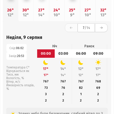
26°
30°
27°
24°
25°
27°
32°
12°
12°
14°
10°
9°
10°
13°
7
/14
Неділя, 9 серпня
Ніч
Ранок
Схід:
06:02
00:00
03:00
06:00
09:00
1
Захід:
20:53
Температура С°
17°
14°
12°
17°
Відчувається як
Тиск, мм
17°
14°
12°
17°
Вологість, %
767
767
767
768
Вітер, м/с
Ймовірність опадів,
73
76
82
69
%
3
2
1
2
2
2
2
2
Зранку небо буде безхмарним, слабкий вітер до 3