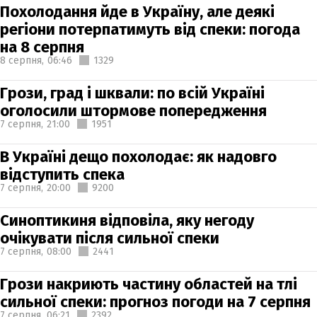
Похолодання йде в Україну, але деякі
регіони потерпатимуть від спеки: погода
на 8 серпня
8 серпня,
06:46
1329
Грози, град і шквали: по всій Україні
оголосили штормове попередження
7 серпня,
21:00
1951
В Україні дещо похолодає: як надовго
відступить спека
7 серпня,
20:00
9200
Синоптикиня відповіла, яку негоду
очікувати після сильної спеки
7 серпня,
08:00
2441
Грози накриють частину областей на тлі
сильної спеки: прогноз погоди на 7 серпня
7 серпня,
06:21
2392