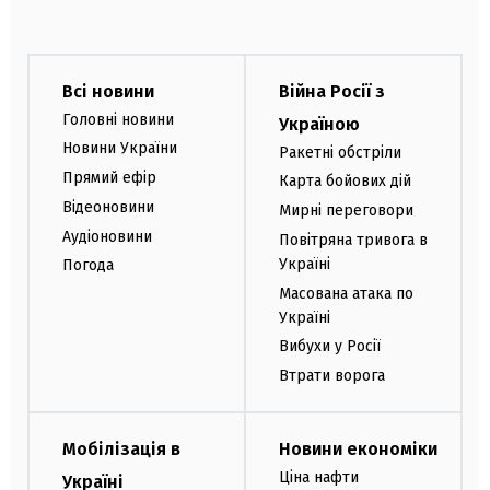
Всі новини
Війна Росії з
Головні новини
Україною
Новини України
Ракетні обстріли
Прямий ефір
Карта бойових дій
Відеоновини
Мирні переговори
Аудіоновини
Повітряна тривога в
Україні
Погода
Масована атака по
Україні
Вибухи у Росії
Втрати ворога
Мобілізація в
Новини економіки
Ціна нафти
Україні