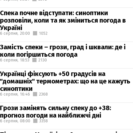
Спека почне відступати: синоптики
розповіли, коли та як зміниться погода в
Україні
6 серпня,
20:00
1052
Замість спеки – грози, град і шквали: де і
коли погіршиться погода
6 серпня,
18:53
2130
Українці фіксують +50 градусів на
"домашніх" термометрах: що на це кажуть
синоптики
6 серпня,
16:46
2368
Грози замінять сильну спеку до +38:
прогноз погоди на найближчі дні
6 серпня,
08:00
3358