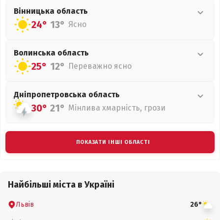
Вінницька
область
24°
13°
Ясно
Волинська
область
25°
12°
Переважно ясно
Дніпропетровська
область
30°
21°
Мінлива хмарність, грози
ПОКАЗАТИ ІНШІ ОБЛАСТІ
Найбільші міста в Україні
Львів
26°