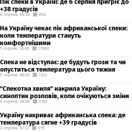
Пік спеки в Україні: де 6 серпня пригріє до
+38 градусів
6 серпня,
06:40
840
На Україну чекає пік африканської спеки:
коли температури стануть
комфортнішими
5 серпня,
20:00
11500
Спека не відступає: де будуть грози та чи
опуститься температура цього тижня
5 серпня,
08:00
1324
"Спекотна хвиля" накрила Україну:
синоптик розповів, коли очікуються зміни
4 серпня,
08:00
2350
Україну накриває африканська спека: де
температура сягне +39 градусів
4 серпня,
07:32
915