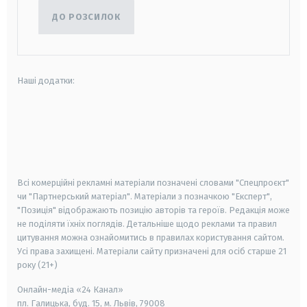
ДО РОЗСИЛОК
Наші додатки:
android
apple
smart tv
samsung smart tv
Всі комерційні рекламні матеріали позначені словами "Спецпроєкт"
чи "Партнерський матеріал". Матеріали з позначкою "Експерт",
"Позиція" відображають позицію авторів та героїв. Редакція може
не поділяти їхніх поглядів. Детальніше щодо реклами та правил
цитування можна ознайомитись в правилах користування сайтом.
Усі права захищені.
Матеріали сайту призначені для осіб старше
21
року (21+)
Онлайн-медіа «24 Канал»
пл. Галицька, буд. 15, м. Львів, 79008