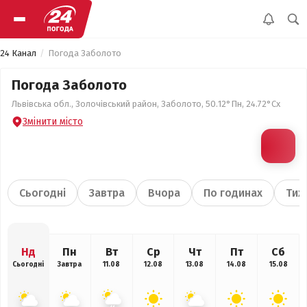
24 Канал
Погода Заболото
Погода Заболото
Львівська обл., Золочівський район, Заболото, 50.12°Пн, 24.72°Сх
Змінити місто
Сьогодні
Завтра
Вчора
По годинах
Тиж
Нд
Пн
Вт
Ср
Чт
Пт
Сб
Сьогодні
Завтра
11.08
12.08
13.08
14.08
15.08