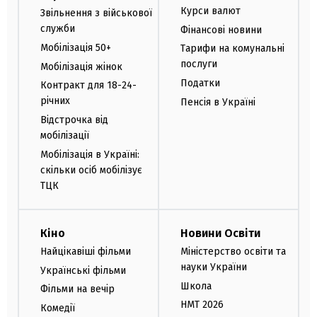
Курси валют
Звільнення з військової
служби
Фінансові новини
Мобілізація 50+
Тарифи на комунальні
послуги
Мобілізація жінок
Податки
Контракт для 18-24-
річних
Пенсія в Україні
Відстрочка від
мобілізації
Мобілізація в Україні:
скільки осіб мобілізує
ТЦК
Кіно
Новини Освіти
Найцікавіші фільми
Міністерство освіти та
науки України
Українські фільми
Школа
Фільми на вечір
НМТ 2026
Комедії