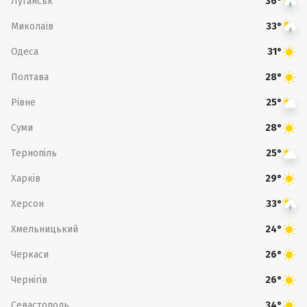
Луганськ
36°
Миколаїв
33°
Одеса
31°
Полтава
28°
Рівне
25°
Суми
28°
Тернопіль
25°
Харків
29°
Херсон
33°
Хмельницький
24°
Черкаси
26°
Чернігів
26°
Севастополь
34°