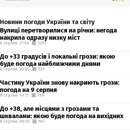
Новини погоди України та світу
Вулиці перетворилися на річки: негода
накрила одразу низку міст
8 серпня,
21:00
3202
До +33 градусів і локальні грози: якою
буде погода найближчими днями
8 серпня,
20:00
509
Частину України знову накриють грози:
погода на 9 серпня
8 серпня,
19:15
769
До +38, але місцями з грозами та
шквалами: якою буде погода на вихідних
8 серпня,
08:00
961