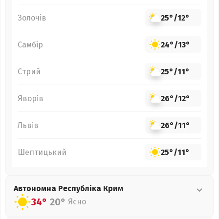
Золочів
25°
/
12°
Самбір
24°
/
13°
Стрий
25°
/
11°
Яворів
26°
/
12°
Львів
26°
/
11°
Шептицький
25°
/
11°
Автономна Республіка Крим
34°
20°
Ясно