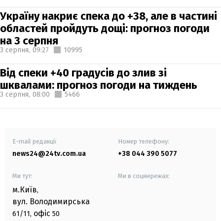
Україну накриє спека до +38, але в частині
областей пройдуть дощі: прогноз погоди
на 3 серпня
3 серпня,
09:27
10995
Від спеки +40 градусів до злив зі
шквалами: прогноз погоди на тиждень
3 серпня,
08:00
5466
E-mail редакції
Номер телефону:
news24@24tv.com.ua
+38 044 390 5077
Ми тут:
Ми в соцмережах:
м.Київ
,
вул. Володимирська
офіс
61/11,
50