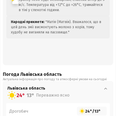
м/с. Температура від +12°C до +26°C, тримайтеся
в тіні у спекотні години.
Народні прикмети:
"Матія (Матвія). Вважалося, що в
цей день змії висмоктують молоко з корів, тому
худобу не виганяли на пасовище."
Погода Львівська
область
Актуальна інформація про погоду та атмосферні умови на сьогодні
Львівська
область
24°
13°
Переважно ясно
Дрогобич
24°
/
13°