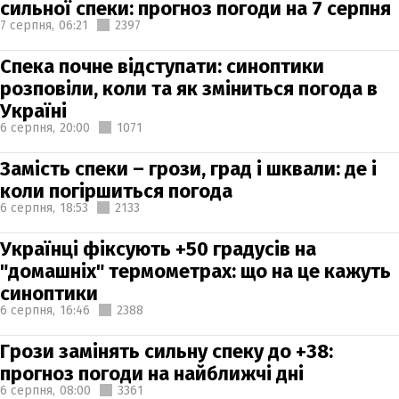
сильної спеки: прогноз погоди на 7 серпня
7 серпня,
06:21
2397
Спека почне відступати: синоптики
розповіли, коли та як зміниться погода в
Україні
6 серпня,
20:00
1071
Замість спеки – грози, град і шквали: де і
коли погіршиться погода
6 серпня,
18:53
2133
Українці фіксують +50 градусів на
"домашніх" термометрах: що на це кажуть
синоптики
6 серпня,
16:46
2388
Грози замінять сильну спеку до +38:
прогноз погоди на найближчі дні
6 серпня,
08:00
3361