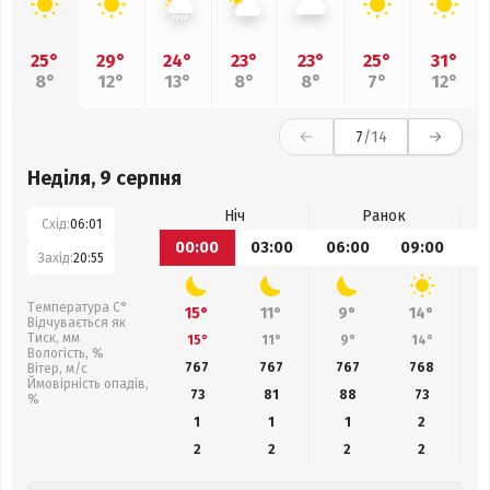
25°
29°
24°
23°
23°
25°
31°
8°
12°
13°
8°
8°
7°
12°
7
/14
Неділя, 9 серпня
Ніч
Ранок
Схід:
06:01
00:00
03:00
06:00
09:00
1
Захід:
20:55
Температура С°
15°
11°
9°
14°
Відчувається як
Тиск, мм
15°
11°
9°
14°
Вологість, %
767
767
767
768
Вітер, м/с
Ймовірність опадів,
73
81
88
73
%
1
1
1
2
2
2
2
2