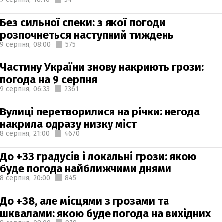
Без сильної спеки: з якої погоди
розпочнеться наступний тиждень
9 серпня,
08:00
575
Частину України знову накриють грози:
погода на 9 серпня
9 серпня,
06:33
2361
Вулиці перетворилися на річки: негода
накрила одразу низку міст
8 серпня,
21:00
4670
До +33 градусів і локальні грози: якою
буде погода найближчими днями
8 серпня,
20:00
845
До +38, але місцями з грозами та
шквалами: якою буде погода на вихідних