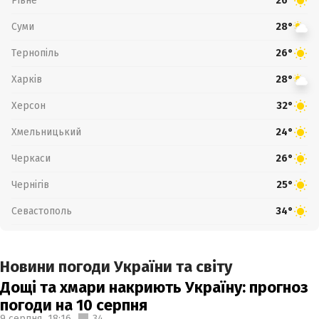
Рівне
26°
Суми
28°
Тернопіль
26°
Харків
28°
Херсон
32°
Хмельницький
24°
Черкаси
26°
Чернігів
25°
Севастополь
34°
Новини погоди України та світу
Дощі та хмари накриють Україну: прогноз
погоди на 10 серпня
9 серпня,
18:16
34