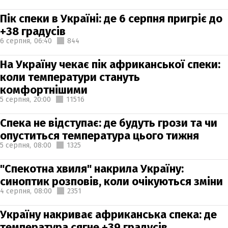
Пік спеки в Україні: де 6 серпня пригріє до
+38 градусів
6 серпня,
06:40
844
На Україну чекає пік африканської спеки:
коли температури стануть
комфортнішими
5 серпня,
20:00
11516
Спека не відступає: де будуть грози та чи
опуститься температура цього тижня
5 серпня,
08:00
1325
"Спекотна хвиля" накрила Україну:
синоптик розповів, коли очікуються зміни
4 серпня,
08:00
2351
Україну накриває африканська спека: де
температура сягне +39 градусів