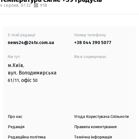
4 серпня,
07:32
918
E-mail редакції
Номер телефону:
news24@24tv.com.ua
+38 044 390 5077
Ми тут:
Ми в соцмережах:
м.Київ
,
вул. Володимирська
офіс
61/11,
50
Про нас
Угода Користувача Спільноти
Редакція
Правила коментування
Редакційна політика
Технічна інформація