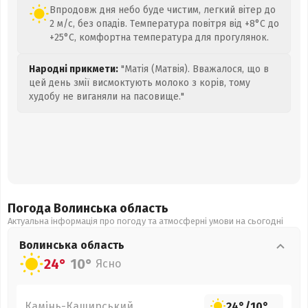
Впродовж дня небо буде чистим, легкий вітер до
2 м/с, без опадів. Температура повітря від +8°C до
+25°C, комфортна температура для прогулянок.
Народні прикмети:
"Матія (Матвія). Вважалося, що в
цей день змії висмоктують молоко з корів, тому
худобу не виганяли на пасовище."
Погода Волинська
область
Актуальна інформація про погоду та атмосферні умови на сьогодні
Волинська
область
24°
10°
Ясно
Камінь-Каширський
24°
/
10°