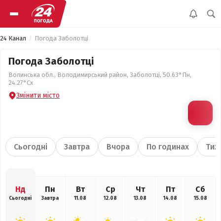
24 Канал
Погода Заболотці
Погода Заболотці
Волинська обл., Володимирський район, Заболотці, 50.63°Пн,
24.27°Сх
Змінити місто
Сьогодні
Завтра
Вчора
По годинах
Тиж
Нд
Пн
Вт
Ср
Чт
Пт
Сб
Сьогодні
Завтра
11.08
12.08
13.08
14.08
15.08