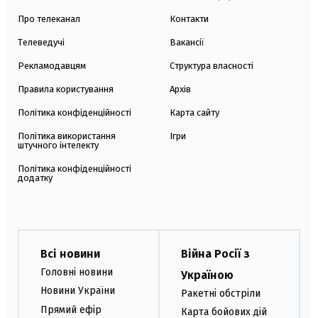
Про телеканал
Контакти
Телеведучі
Вакансії
Рекламодавцям
Структура власності
Правила користування
Архів
Політика конфіденційності
Карта сайту
Політика використання
Ігри
штучного інтелекту
Політика конфіденційності
додатку
Всі новини
Війна Росії з
Головні новини
Україною
Новини України
Ракетні обстріли
Прямий ефір
Карта бойових дій