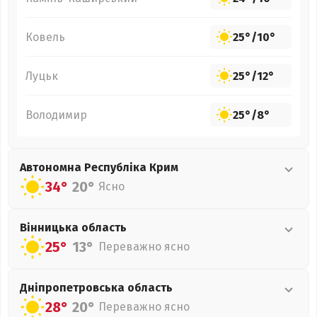
Ковель
25°
/
10°
Луцьк
25°
/
12°
Володимир
25°
/
8°
Автономна Республіка Крим
34°
20°
Ясно
Вінницька
область
25°
13°
Переважно ясно
Дніпропетровська
область
28°
20°
Переважно ясно