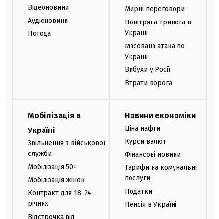
Відеоновини
Мирні переговори
Аудіоновини
Повітряна тривога в
Україні
Погода
Масована атака по
Україні
Вибухи у Росії
Втрати ворога
Мобілізація в
Новини економіки
Ціна нафти
Україні
Курси валют
Звільнення з військової
служби
Фінансові новини
Мобілізація 50+
Тарифи на комунальні
послуги
Мобілізація жінок
Податки
Контракт для 18-24-
річних
Пенсія в Україні
Відстрочка від