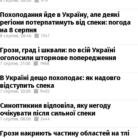
8 серпня,
08:00
979
Похолодання йде в Україну, але деякі
регіони потерпатимуть від спеки: погода
на 8 серпня
8 серпня,
06:46
1347
Грози, град і шквали: по всій Україні
оголосили штормове попередження
7 серпня,
21:00
1968
В Україні дещо похолодає: як надовго
відступить спека
7 серпня,
20:00
9402
Синоптикиня відповіла, яку негоду
очікувати після сильної спеки
7 серпня,
08:00
2444
Грози накриють частину областей на тлі