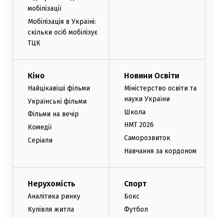
мобілізації
Мобілізація в Україні:
скільки осіб мобілізує
ТЦК
Кіно
Новини Освіти
Найцікавіші фільми
Міністерство освіти та
науки України
Українські фільми
Школа
Фільми на вечір
НМТ 2026
Комедії
Саморозвиток
Серіали
Навчання за кордоном
Нерухомість
Спорт
Аналітика ринку
Бокс
Купівля житла
Футбол