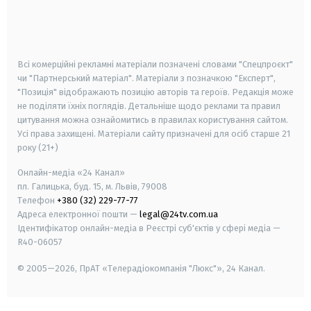
android
apple
smart tv
samsung smart tv
Всі комерційні рекламні матеріали позначені словами "Спецпроєкт"
чи "Партнерський матеріал". Матеріали з позначкою "Експерт",
"Позиція" відображають позицію авторів та героїв. Редакція може
не поділяти їхніх поглядів. Детальніше щодо реклами та правил
цитування можна ознайомитись в правилах користування сайтом.
Усі права захищені.
Матеріали сайту призначені для осіб старше
21
року (21+)
Онлайн-медіа «24 Канал»
пл. Галицька, буд. 15, м. Львів, 79008
Телефон
+380 (32) 229-77-77
Адреса електронної пошти —
legal@24tv.com.ua
Ідентифікатор онлайн-медіа в Реєстрі суб'єктів у сфері медіа —
R40-06057
© 2005—2026,
ПрАТ «Телерадіокомпанія "Люкс"», 24 Канал.