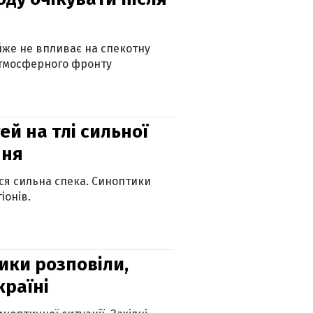
айже не впливає на спекотну
атмосферного фронту
й на тлі сильної
пня
ься сильна спека. Синоптики
іонів.
ики розповіли,
країні