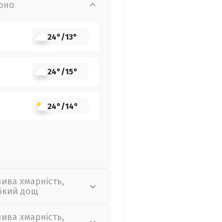
рно
24°
/
13°
24°
/
15°
24°
/
14°
лива хмарність,
бкий дощ
лива хмарність,