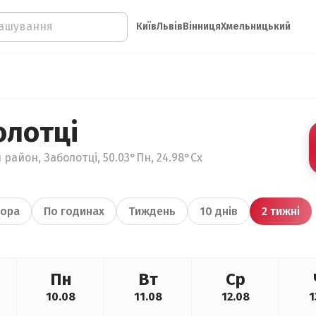
Київ
Львів
Вінниця
Хмельницький
олотці
 район, Заболотці, 50.03°Пн, 24.98°Сх
ора
По годинах
Тиждень
10 днів
2 тижні
Пн
Вт
Ср
10.08
11.08
12.08
1