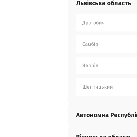
Львівська
область
Дрогобич
Самбір
Яворів
Шептицький
Автономна Республі