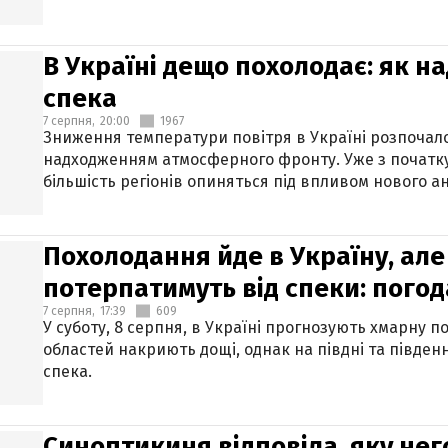
В Україні дещо похолодає: як н
спека
7 серпня,
20:00
1967
Зниження температури повітря в Україні розпочалос
надходженням атмосферного фронту. Уже з початку
більшість регіонів опиняться під впливом нового а
Похолодання йде в Україну, але
потерпатимуть від спеки: погод
7 серпня,
17:39
609
У суботу, 8 серпня, в Україні прогнозують хмарну п
областей накриють дощі, однак на півдні та півден
спека.
Синоптикиня відповіла, яку нег