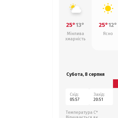
25°
13°
25°
12°
Мінлива
Ясно
хмарність
Субота, 8 серпня
Схід:
Захід:
05:57
20:51
Температура С°
Відчувається як