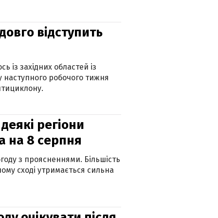
адовго відступить
ь із західних областей із
 наступного робочого тижня
нтициклону.
 деякі регіони
а на 8 серпня
огоду з проясненнями. Більшість
ному сході утримається сильна
оду очікувати після