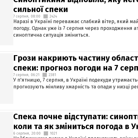
сильної спеки
7 серпня,
08:00
2424
Наразі в Україні переважає слабкий вітер, який м
погоду. Однак уже із 7 серпня через проходження 
синоптична ситуація зміниться.
Грози накриють частину областе
спеки: прогноз погоди на 7 сер
7 серпня,
06:21
2381
У п'ятницю, 7 серпня, в Україні подекуди утримаєт
прогнозують мінливу хмарність та опади у низці рег
Спека почне відступати: синопт
коли та як зміниться погода в У
6 серпня,
20:00
1021