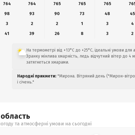
764
764
765
765
765
76
98
93
90
73
48
45
3
2
2
1
3
4
41
39
26
8
3
2
На термометрі від +13°C до +25°C, ідеальні умови для 
Зранку мінлива хмарність, ледь відчутний вітер до 4 м
затягнеться хмарами.
Народні прикмети:
"Мирона. Вітряний день ("Мирон-вітро
і січень."
а
область
огоду та атмосферні умови на сьогодні