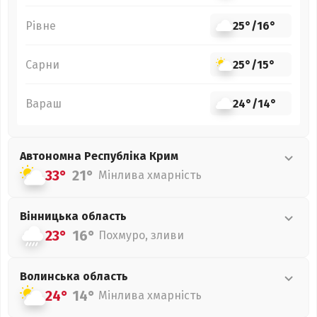
Рівне
25°
/
16°
Сарни
25°
/
15°
Вараш
24°
/
14°
Автономна Республіка Крим
33°
21°
Мінлива хмарність
Вінницька
область
23°
16°
Похмуро, зливи
Волинська
область
24°
14°
Мінлива хмарність