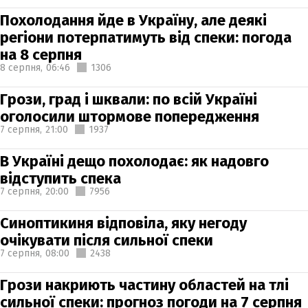
Похолодання йде в Україну, але деякі
регіони потерпатимуть від спеки: погода
на 8 серпня
8 серпня,
06:46
1306
Грози, град і шквали: по всій Україні
оголосили штормове попередження
7 серпня,
21:00
1937
В Україні дещо похолодає: як надовго
відступить спека
7 серпня,
20:00
7956
Синоптикиня відповіла, яку негоду
очікувати після сильної спеки
7 серпня,
08:00
2438
Грози накриють частину областей на тлі
сильної спеки: прогноз погоди на 7 серпня