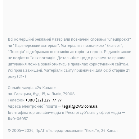
android
apple
smart tv
samsung smart tv
Всі комерційні рекламні матеріали позначені словами "Спецпроєкт"
чи "Партнерський матеріал". Матеріали з позначкою "Експерт",
"Позиція" відображають позицію авторів та героїв. Редакція може
не поділяти їхніх поглядів. Детальніше щодо реклами та правил
цитування можна ознайомитись в правилах користування сайтом.
Усі права захищені.
Матеріали сайту призначені для осіб старше
21
року (21+)
Онлайн-медіа «24 Канал»
пл. Галицька, буд. 15, м. Львів, 79008
Телефон
+380 (32) 229-77-77
Адреса електронної пошти —
legal@24tv.com.ua
Ідентифікатор онлайн-медіа в Реєстрі суб'єктів у сфері медіа —
R40-06057
© 2005—2026,
ПрАТ «Телерадіокомпанія "Люкс"», 24 Канал.