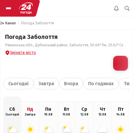
24 Канал
Погода Заболоття
Погода Заболоття
Рівненська обл., Дубенський район, Заболоття, 50.69°Пн, 25.62°Сх
Змінити місто
Сьогодні
Завтра
Вчора
По годинах
Тиж
Сб
Нд
Пн
Вт
Ср
Чт
Пт
Сьогодні
Завтра
10.08
11.08
12.08
13.08
14.08