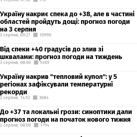
Україну накриє спека до +38, але в частині
областей пройдуть дощі: прогноз погоди
на 3 серпня
3 серпня,
09:27
10990
Від спеки +40 градусів до злив зі
шквалами: прогноз погоди на тиждень
3 серпня,
08:00
5465
Україну накрив "тепловий купол": у 5
регіонах зафіксували температурні
рекорди
2 серпня,
14:52
3684
До +37 та локальні грози: синоптики дали
прогноз погоди на початок нового тижня
2 серпня,
08:00
1794