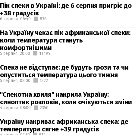
Пік спеки в Україні: де 6 серпня пригріє до
+38 градусів
6 серпня,
06:40
836
На Україну чекає пік африканської спеки:
коли температури стануть
комфортнішими
5 серпня,
20:00
11499
Спека не відступає: де будуть грози та чи
опуститься температура цього тижня
5 серпня,
08:00
1322
"Спекотна хвиля" накрила Україну:
синоптик розповів, коли очікуються зміни
4 серпня,
08:00
2350
Україну накриває африканська спека: де
температура сягне +39 градусів
4 серпня,
07:32
912