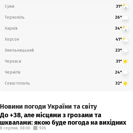
Суми
31°
Тернопіль
26°
Харків
34°
Херсон
41°
Хмельницький
23°
Черкаси
31°
Чернігів
24°
Севастополь
32°
Новини погоди України та світу
До +38, але місцями з грозами та
шквалами: якою буде погода на вихідних
8 серпня,
08:00
926