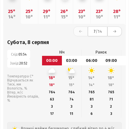
25°
25°
29°
26°
23°
23°
28°
14°
10°
11°
15°
10°
10°
11°
7
/14
Субота, 8 серпня
Ніч
Ранок
Схід:
05:54
00:00
03:00
06:00
09:00
1
Захід:
20:52
Температура С°
18°
15°
14°
18°
Відчувається як
Тиск, мм
18°
15°
14°
18°
Вологість, %
764
764
765
765
Вітер, м/с
Ймовірність опадів,
63
74
81
71
%
3
3
3
2
17
11
6
3
Вранці майже безхмарно, слабкий вітер до 4 м/с.