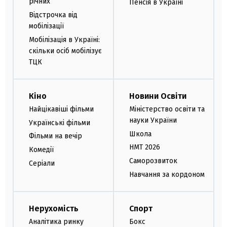
річних
Пенсія в Україні
Відстрочка від
мобілізації
Мобілізація в Україні:
скільки осіб мобілізує
ТЦК
Кіно
Новини Освіти
Найцікавіші фільми
Міністерство освіти та
науки України
Українські фільми
Школа
Фільми на вечір
НМТ 2026
Комедії
Саморозвиток
Серіали
Навчання за кордоном
Нерухомість
Спорт
Аналітика ринку
Бокс