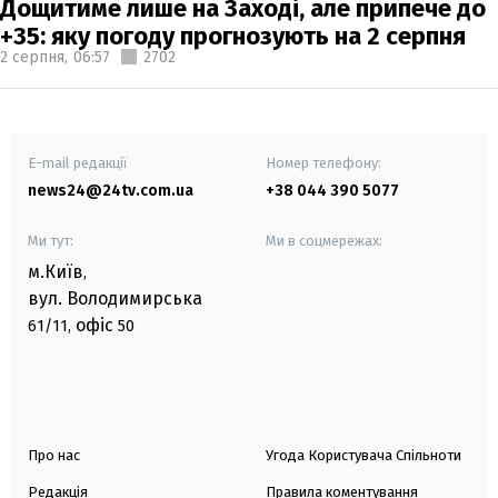
Дощитиме лише на Заході, але припече до
+35: яку погоду прогнозують на 2 серпня
2 серпня,
06:57
2702
E-mail редакції
Номер телефону:
news24@24tv.com.ua
+38 044 390 5077
Ми тут:
Ми в соцмережах:
м.Київ
,
вул. Володимирська
офіс
61/11,
50
Про нас
Угода Користувача Спільноти
Редакція
Правила коментування