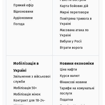
Прямий ефір
Карта бойових дій
Відеоновини
Мирні переговори
Аудіоновини
Повітряна тривога в
Україні
Погода
Масована атака по
Україні
Вибухи у Росії
Втрати ворога
Мобілізація в
Новини економіки
Ціна нафти
Україні
Курси валют
Звільнення з військової
служби
Фінансові новини
Мобілізація 50+
Тарифи на комунальні
послуги
Мобілізація жінок
Податки
Контракт для 18-24-