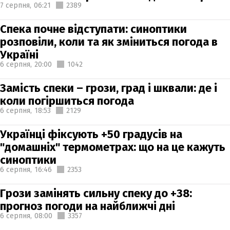
7 серпня,
06:21
2389
Спека почне відступати: синоптики
розповіли, коли та як зміниться погода в
Україні
6 серпня,
20:00
1042
Замість спеки – грози, град і шквали: де і
коли погіршиться погода
6 серпня,
18:53
2129
Українці фіксують +50 градусів на
"домашніх" термометрах: що на це кажуть
синоптики
6 серпня,
16:46
2353
Грози замінять сильну спеку до +38:
прогноз погоди на найближчі дні
6 серпня,
08:00
3357