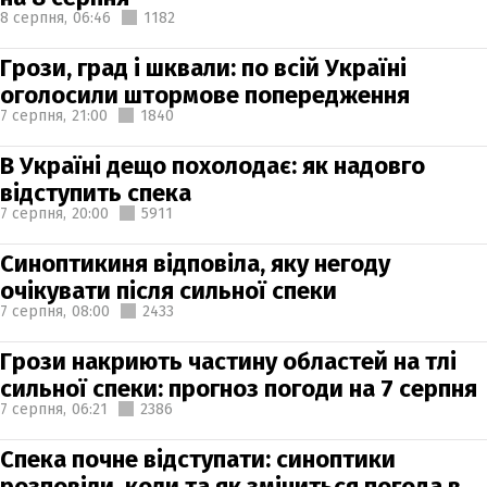
8 серпня,
06:46
1182
Грози, град і шквали: по всій Україні
оголосили штормове попередження
7 серпня,
21:00
1840
В Україні дещо похолодає: як надовго
відступить спека
7 серпня,
20:00
5911
Синоптикиня відповіла, яку негоду
очікувати після сильної спеки
7 серпня,
08:00
2433
Грози накриють частину областей на тлі
сильної спеки: прогноз погоди на 7 серпня
7 серпня,
06:21
2386
Спека почне відступати: синоптики
розповіли, коли та як зміниться погода в