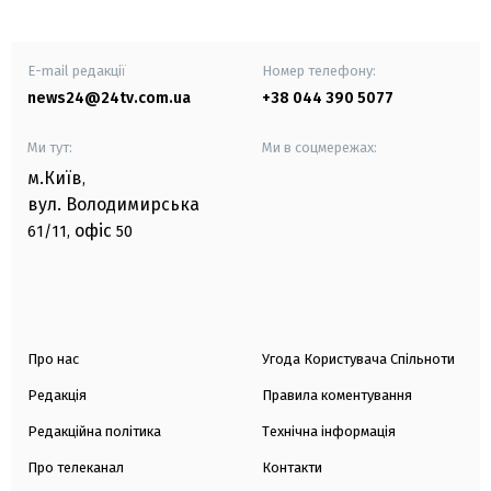
E-mail редакції
Номер телефону:
news24@24tv.com.ua
+38 044 390 5077
Ми тут:
Ми в соцмережах:
м.Київ
,
вул. Володимирська
офіс
61/11,
50
Про нас
Угода Користувача Спільноти
Редакція
Правила коментування
Редакційна політика
Технічна інформація
Про телеканал
Контакти