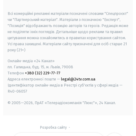
smart tv
samsung smart tv
Всі комерційні рекламні матеріали позначені словами "Спецпроєкт"
чи "Партнерський матеріал". Матеріали з позначкою "Експерт",
"Позиція" відображають позицію авторів та героїв. Редакція може
не поділяти їхніх поглядів. Детальніше щодо реклами та правил
цитування можна ознайомитись в правилах користування сайтом.
Усі права захищені.
Матеріали сайту призначені для осіб старше
21
року (21+)
Онлайн-медіа «24 Канал»
пл. Галицька, буд. 15, м. Львів, 79008
Телефон
+380 (32) 229-77-77
Адреса електронної пошти —
legal@24tv.com.ua
Ідентифікатор онлайн-медіа в Реєстрі суб'єктів у сфері медіа —
R40-06057
© 2005—2026,
ПрАТ «Телерадіокомпанія "Люкс"», 24 Канал.
Розробка сайту
-