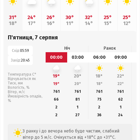
31°
24°
26°
30°
32°
25°
25°
18°
17°
16°
11°
14°
15°
12°
П'ятниця, 7 серпня
Ніч
Ранок
Схід:
05:59
00:00
03:00
06:00
09:00
1
Захід:
20:45
Температура С°
19°
20°
18°
22°
Відчувається як
Тиск, мм
19°
20°
18°
22°
Вологість, %
761
761
761
761
Вітер, м/с
Ймовірність опадів,
66
81
75
62
%
2
1
2
1
2
27
36
24
З ранку і до вечора небо буде чистим, слабкий
вітер до 5 м/с. Очікується від +18°C до +31°C.