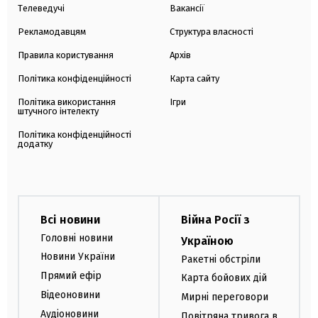
Телеведучі
Вакансії
Рекламодавцям
Структура власності
Правила користування
Архів
Політика конфіденційності
Карта сайту
Політика використання
Ігри
штучного інтелекту
Політика конфіденційності
додатку
Всі новини
Війна Росії з
Головні новини
Україною
Новини України
Ракетні обстріли
Прямий ефір
Карта бойових дій
Відеоновини
Мирні переговори
Аудіоновини
Повітряна тривога в