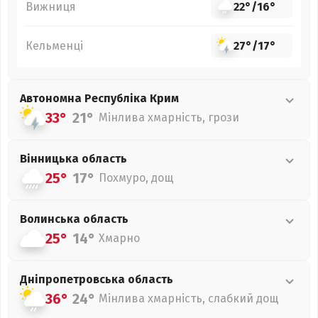
Вижниця
22°
/
16°
Кельменці
27°
/
17°
Автономна Республіка Крим
33°
21°
Мінлива хмарність, грози
Вінницька
область
25°
17°
Похмуро, дощ
Волинська
область
25°
14°
Хмарно
Дніпропетровська
область
36°
24°
Мінлива хмарність, слабкий дощ