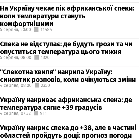
На Україну чекає пік африканської спеки:
коли температури стануть
комфортнішими
5 серпня,
20:00
11484
Спека не відступає: де будуть грози та чи
опуститься температура цього тижня
5 серпня,
08:00
1320
"Спекотна хвиля" накрила Україну:
синоптик розповів, коли очікуються зміни
4 серпня,
08:00
2350
Україну накриває африканська спека: де
температура сягне +39 градусів
4 серпня,
07:32
911
Україну накриє спека до +38, але в частині
областей пройдуть дощі: прогноз погоди