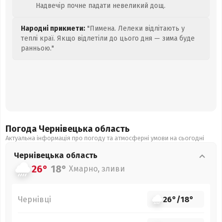
Надвечір почне падати невеликий дощ.
Народні прикмети:
"Пимена. Лелеки відлітають у
теплі краї. Якщо відлетіли до цього дня — зима буде
ранньою."
Погода Чернівецька
область
Актуальна інформація про погоду та атмосферні умови на сьогодні
Чернівецька
область
26°
18°
Хмарно, зливи
Чернівці
26°
/
18°