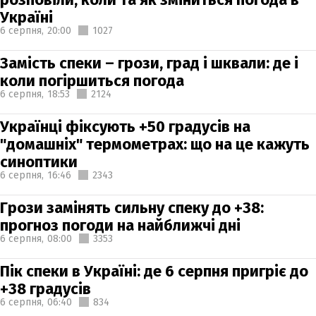
Україні
6 серпня,
20:00
1027
Замість спеки – грози, град і шквали: де і
коли погіршиться погода
6 серпня,
18:53
2124
Українці фіксують +50 градусів на
"домашніх" термометрах: що на це кажуть
синоптики
6 серпня,
16:46
2343
Грози замінять сильну спеку до +38:
прогноз погоди на найближчі дні
6 серпня,
08:00
3353
Пік спеки в Україні: де 6 серпня пригріє до
+38 градусів
6 серпня,
06:40
834