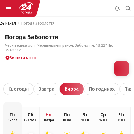
24 Канал
Погода Заболоття
Погода Заболоття
Чернівецька обл., Чернівецький район, Заболоття, 48.22°Пн,
25.68°Сх
Змінити місто
Сьогодні
Завтра
Вчора
По годинах
Тиж
Пт
Сб
Нд
Пн
Вт
Ср
Чт
Вчора
Сьогодні
Завтра
10.08
11.08
12.08
13.08