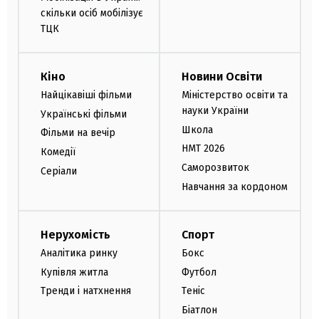
скільки осіб мобілізує
ТЦК
Кіно
Новини Освіти
Найцікавіші фільми
Міністерство освіти та
науки України
Українські фільми
Школа
Фільми на вечір
НМТ 2026
Комедії
Саморозвиток
Серіали
Навчання за кордоном
Нерухомість
Спорт
Аналітика ринку
Бокс
Купівля житла
Футбол
Тренди і натхнення
Теніс
Біатлон