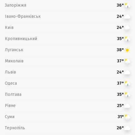
Запоріжжя
36°
Івано-Франківськ
24°
Київ
24°
Кропивницький
35°
Луганськ
38°
Миколаїв
37°
Львів
24°
Одеса
37°
Полтава
35°
Рівне
25°
Суми
31°
Тернопіль
26°