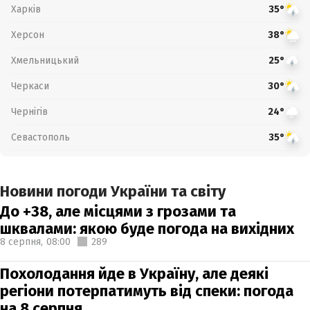
Харків
35°
Херсон
38°
Хмельницький
25°
Черкаси
30°
Чернігів
24°
Севастополь
35°
Новини погоди України та світу
До +38, але місцями з грозами та
шквалами: якою буде погода на вихідних
8 серпня,
08:00
289
Похолодання йде в Україну, але деякі
регіони потерпатимуть від спеки: погода
на 8 серпня