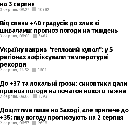
на 3 серпня
3 серпня,
09:27
10982
Від спеки +40 градусів до злив зі
шквалами: прогноз погоди на тиждень
3 серпня,
08:00
5464
Україну накрив "тепловий купол": у 5
регіонах зафіксували температурні
рекорди
2 серпня,
14:52
3681
До +37 та локальні грози: синоптики дали
прогноз погоди на початок нового тижня
2 серпня,
08:00
1793
Дощитиме лише на Заході, але припече до
+35: яку погоду прогнозують на 2 серпня
2 серпня,
06:57
2698