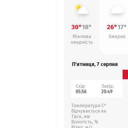
30°
18°
26°
17°
Мінлива
Хмарно
хмарність
П'ятниця, 7 серпня
Схід:
Захід:
05:56
20:49
Температура С°
Відчувається як
Тиск, мм
Вологість, %
Вітер, м/с