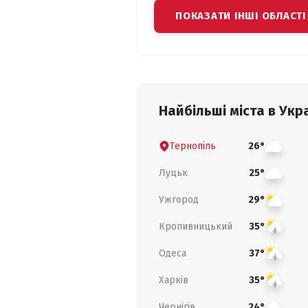
ПОКАЗАТИ ІНШІ ОБЛАСТІ
Найбільші міста в Укра
Тернопіль
26°
Луцьк
25°
Ужгород
29°
Кропивницький
35°
Одеса
37°
Харків
35°
Чернігів
24°