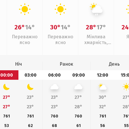
26°
14°
30°
14°
28°
17°
24
Переважно
Переважно
Мінлива
ясно
ясно
хмарність,
слабкий дощ
Ніч
Ранок
День
00:00
03:00
06:00
09:00
12:00
15:
27°
23°
23°
27°
30°
27
27°
23°
23°
28°
32°
28
761
761
760
760
761
76
53
62
68
61
56
55