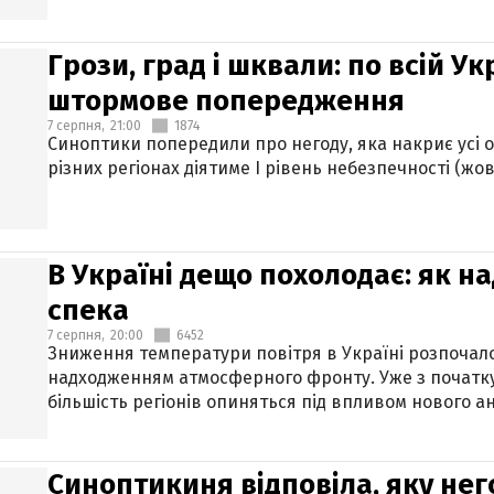
Грози, град і шквали: по всій У
штормове попередження
7 серпня,
21:00
1874
Синоптики попередили про негоду, яка накриє усі об
різних регіонах діятиме І рівень небезпечності (жов
В Україні дещо похолодає: як н
спека
7 серпня,
20:00
6452
Зниження температури повітря в Україні розпочалос
надходженням атмосферного фронту. Уже з початку
більшість регіонів опиняться під впливом нового а
Синоптикиня відповіла, яку нег