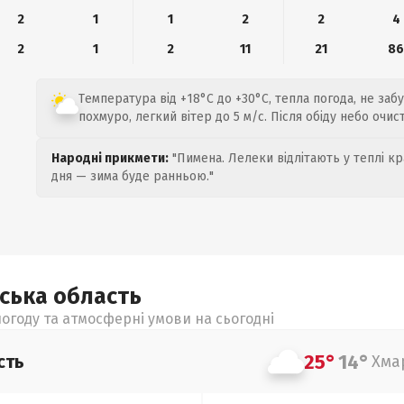
2
1
1
2
2
4
2
1
2
11
21
8
Температура від +18°C до +30°C, тепла погода, не заб
похмуро, легкий вітер до 5 м/с. Після обіду небо очис
Народні прикмети:
"Пимена. Лелеки відлітають у теплі кр
дня — зима буде ранньою."
ьська
область
огоду та атмосферні умови на сьогодні
25°
14°
сть
Хма