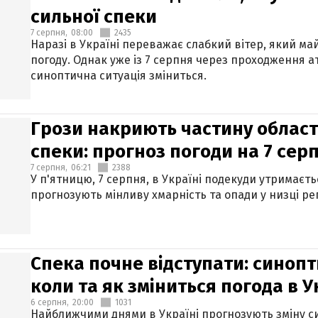
сильної спеки
7 серпня,
08:00
2435
Наразі в Україні переважає слабкий вітер, який м
погоду. Однак уже із 7 серпня через проходження 
синоптична ситуація зміниться.
Грози накриють частину областе
спеки: прогноз погоди на 7 сер
7 серпня,
06:21
2388
У п'ятницю, 7 серпня, в Україні подекуди утримаєт
прогнозують мінливу хмарність та опади у низці рег
Спека почне відступати: синопт
коли та як зміниться погода в У
6 серпня,
20:00
1031
Найближчими днями в Україні прогнозують зміну син