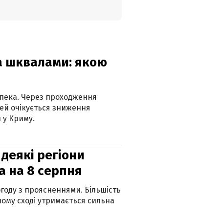
та шквалами: якою
спека. Через проходження
ей очікується зниження
 у Криму.
 деякі регіони
а на 8 серпня
огоду з проясненнями. Більшість
ному сході утримається сильна