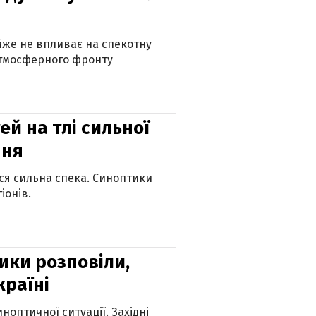
айже не впливає на спекотну
атмосферного фронту
й на тлі сильної
пня
ься сильна спека. Синоптики
іонів.
ики розповіли,
країні
оптичної ситуації. Західні