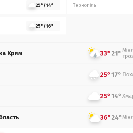
25°
/
14°
Тернопіль
25°
/
16°
Мін
33°
21°
ка Крим
гро
25°
17°
Пох
25°
14°
Хма
36°
24°
бласть
Мін