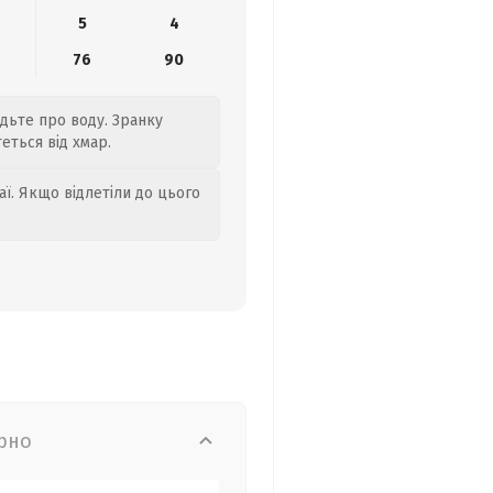
5
4
6
76
90
удьте про воду. Зранку
теться від хмар.
аї. Якщо відлетіли до цього
рно