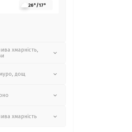
26°
/
17°
лива хмарність,
зи
муро, дощ
рно
лива хмарність