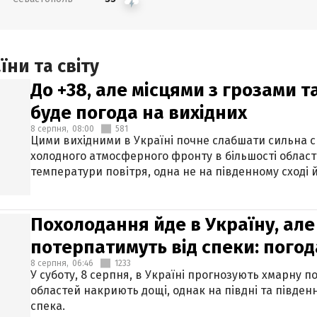
ни та світу
До +38, але місцями з грозами 
буде погода на вихідних
8 серпня,
08:00
581
Цими вихідними в Україні почне слабшати сильна 
холодного атмосферного фронту в більшості област
температури повітря, одна не на південному сході й
Похолодання йде в Україну, але
потерпатимуть від спеки: погод
8 серпня,
06:46
1233
У суботу, 8 серпня, в Україні прогнозують хмарну п
областей накриють дощі, однак на півдні та півден
спека.