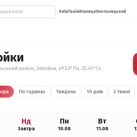
Київ
Львів
Вінниця
Хмельницький
ойки
льський район, Забойки, 49.53°Пн, 25.45°Сх
ора
По годинах
Тиждень
10 днів
2 тижні
Нд
Пн
Вт
Завтра
10.08
11.08
1