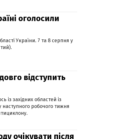
країні оголосили
ласті України. 7 та 8 серпня у
тий).
адовго відступить
ь із західних областей із
 наступного робочого тижня
нтициклону.
оду очікувати після