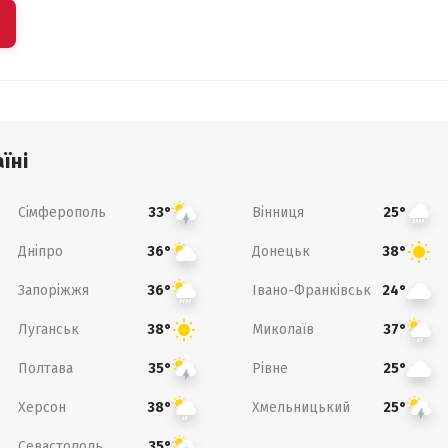
їні
Сімферополь
Вінниця
33°
25°
Дніпро
Донецьк
36°
38°
Запоріжжя
Івано-Франківськ
36°
24°
Луганськ
Миколаїв
38°
37°
Полтава
Рівне
35°
25°
Херсон
Хмельницький
38°
25°
Севастополь
35°