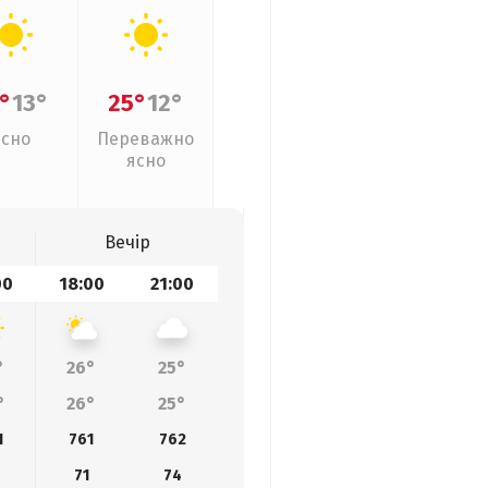
°
13°
25°
12°
Ясно
Переважно
ясно
Вечір
00
18:00
21:00
°
26°
25°
°
26°
25°
1
761
762
71
74