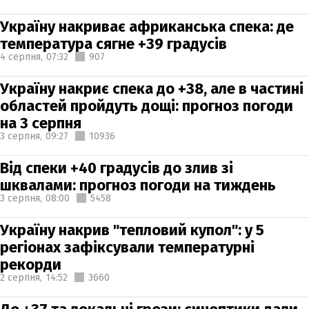
Україну накриває африканська спека: де
температура сягне +39 градусів
4 серпня,
07:32
907
Україну накриє спека до +38, але в частині
областей пройдуть дощі: прогноз погоди
на 3 серпня
3 серпня,
09:27
10936
Від спеки +40 градусів до злив зі
шквалами: прогноз погоди на тиждень
3 серпня,
08:00
5458
Україну накрив "тепловий купол": у 5
регіонах зафіксували температурні
рекорди
2 серпня,
14:52
3660