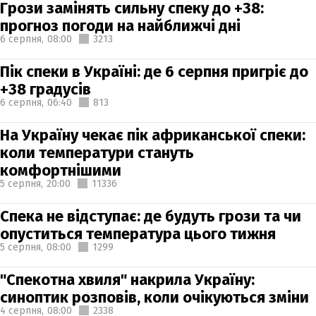
Грози замінять сильну спеку до +38:
прогноз погоди на найближчі дні
6 серпня,
08:00
3213
Пік спеки в Україні: де 6 серпня пригріє до
+38 градусів
6 серпня,
06:40
813
На Україну чекає пік африканської спеки:
коли температури стануть
комфортнішими
5 серпня,
20:00
11336
Спека не відступає: де будуть грози та чи
опуститься температура цього тижня
5 серпня,
08:00
1299
"Спекотна хвиля" накрила Україну:
синоптик розповів, коли очікуються зміни
4 серпня,
08:00
2338