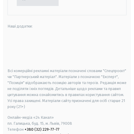
Наші додатки:
android
apple
smart tv
samsung smart tv
Всі комерційні рекламні матеріали позначені словами "Спецпроєкт"
чи "Партнерський матеріал". Матеріали з позначкою "Експерт",
"Позиція" відображають позицію авторів та героїв. Редакція може
не поділяти їхніх поглядів. Детальніше щодо реклами та правил
цитування можна ознайомитись в правилах користування сайтом.
Усі права захищені.
Матеріали сайту призначені для осіб старше
21
року (21+)
Онлайн-медіа «24 Канал»
пл. Галицька, буд. 15, м. Львів, 79008
Телефон
+380 (32) 229-77-77