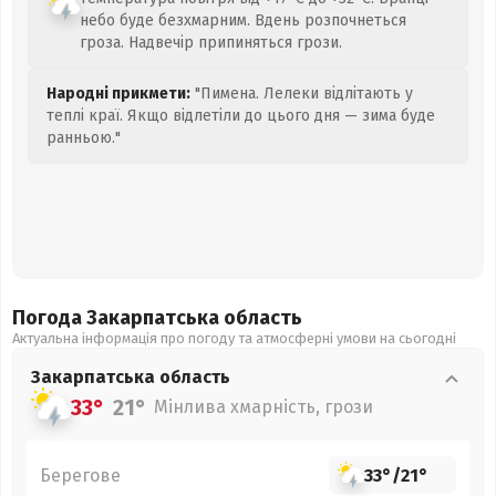
небо буде безхмарним. Вдень розпочнеться
гроза. Надвечір припиняться грози.
Народні прикмети:
"Пимена. Лелеки відлітають у
теплі краї. Якщо відлетіли до цього дня — зима буде
ранньою."
Погода Закарпатська
область
Актуальна інформація про погоду та атмосферні умови на сьогодні
Закарпатська
область
33°
21°
Мінлива хмарність, грози
Берегове
33°
/
21°