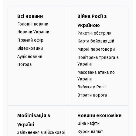
Всі новини
Війна Росії з
Головні новини
Україною
Новини України
Ракетні обстріли
Прямий ефір
Карта бойових дій
Відеоновини
Мирні переговори
Аудіоновини
Повітряна тривога в
Україні
Погода
Масована атака по
Україні
Вибухи у Росії
Втрати ворога
Мобілізація в
Новини економіки
Ціна нафти
Україні
Курси валют
Звільнення з військової