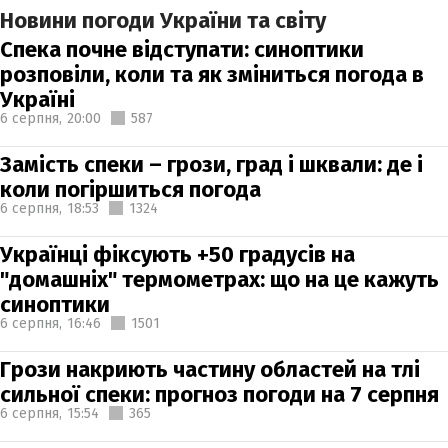
Новини погоди України та світу
Спека почне відступати: синоптики
розповіли, коли та як зміниться погода в
Україні
6 серпня,
20:00
587
Замість спеки – грози, град і шквали: де і
коли погіршиться погода
6 серпня,
18:53
1324
Українці фіксують +50 градусів на
"домашніх" термометрах: що на це кажуть
синоптики
6 серпня,
16:46
1501
Грози накриють частину областей на тлі
сильної спеки: прогноз погоди на 7 серпня
6 серпня,
15:54
365