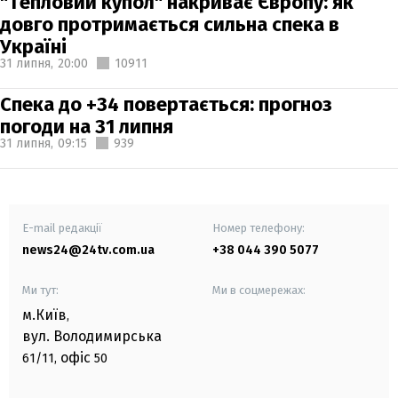
"Тепловий купол" накриває Європу: як
довго протримається сильна спека в
Україні
31 липня,
20:00
10911
Спека до +34 повертається: прогноз
погоди на 31 липня
31 липня,
09:15
939
E-mail редакції
Номер телефону:
news24@24tv.com.ua
+38 044 390 5077
Ми тут:
Ми в соцмережах:
м.Київ
,
вул. Володимирська
офіс
61/11,
50