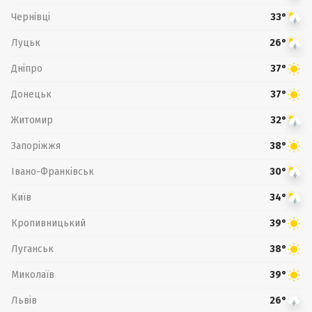
Чернівці
33°
Луцьк
26°
Дніпро
37°
Донецьк
37°
Житомир
32°
Запоріжжя
38°
Івано-Франківськ
30°
Київ
34°
Кропивницький
39°
Луганськ
38°
Миколаїв
39°
Львів
26°