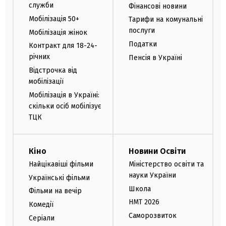
служби
Фінансові новини
Мобілізація 50+
Тарифи на комунальні
послуги
Мобілізація жінок
Податки
Контракт для 18-24-
річних
Пенсія в Україні
Відстрочка від
мобілізації
Мобілізація в Україні:
скільки осіб мобілізує
ТЦК
Кіно
Новини Освіти
Найцікавіші фільми
Міністерство освіти та
науки України
Українські фільми
Школа
Фільми на вечір
НМТ 2026
Комедії
Саморозвиток
Серіали