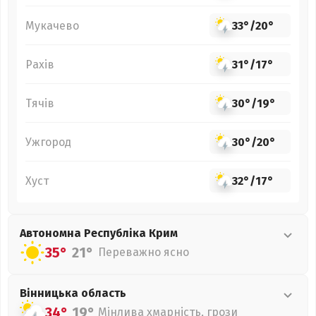
Мукачево
33°
/
20°
Рахів
31°
/
17°
Тячів
30°
/
19°
Ужгород
30°
/
20°
Хуст
32°
/
17°
Автономна Республіка Крим
35°
21°
Переважно ясно
Вінницька
область
34°
19°
Мінлива хмарність, грози