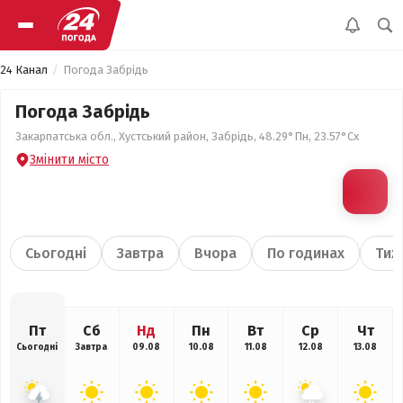
24 Канал
Погода Забрідь
Погода Забрідь
Закарпатська обл., Хустський район, Забрідь, 48.29°Пн, 23.57°Сх
Змінити місто
Сьогодні
Завтра
Вчора
По годинах
Тиж
Пт
Сб
Нд
Пн
Вт
Ср
Чт
Сьогодні
Завтра
09.08
10.08
11.08
12.08
13.08