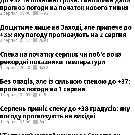
До +37 та локальні грози: синоптики дали
прогноз погоди на початок нового тижня
2 серпня,
08:00
1793
Дощитиме лише на Заході, але припече до
+35: яку погоду прогнозують на 2 серпня
2 серпня,
06:57
2693
Спека на початку серпня: чи поб'є вона
рекордні показники температури
1 серпня,
20:00
1539
Без опадів, але із сильною спекою до +37:
прогноз погоди на 1 серпня
1 серпня,
09:05
656
Серпень приніс спеку до +38 градусів: яку
погоду прогнозують на вихідні
1 серпня,
08:00
844