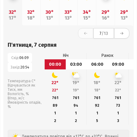
32°
32°
30°
33°
34°
29°
29°
17°
18°
13°
13°
15°
16°
13°
7
/13
П'ятниця, 7 серпня
Ніч
Ранок
Схід:
06:09
00:00
03:00
06:00
09:00
1
Захід:
20:54
Температура С°
22°
19°
18°
22°
Відчувається як
Тиск, мм
22°
19°
18°
22°
Вологість, %
761
761
761
761
Вітер, м/с
Ймовірність опадів,
89
94
92
73
%
1
1
1
1
2
2
5
3
Температура повітря від +17°C до +32°C. Вранці