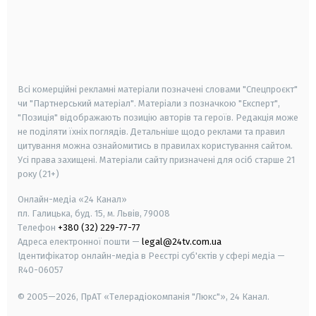
android
apple
smart tv
samsung smart tv
Всі комерційні рекламні матеріали позначені словами "Спецпроєкт"
чи "Партнерський матеріал". Матеріали з позначкою "Експерт",
"Позиція" відображають позицію авторів та героїв. Редакція може
не поділяти їхніх поглядів. Детальніше щодо реклами та правил
цитування можна ознайомитись в правилах користування сайтом.
Усі права захищені.
Матеріали сайту призначені для осіб старше
21
року (21+)
Онлайн-медіа «24 Канал»
пл. Галицька, буд. 15, м. Львів, 79008
Телефон
+380 (32) 229-77-77
Адреса електронної пошти —
legal@24tv.com.ua
Ідентифікатор онлайн-медіа в Реєстрі суб'єктів у сфері медіа —
R40-06057
© 2005—2026,
ПрАТ «Телерадіокомпанія "Люкс"», 24 Канал.