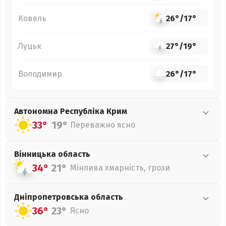
Ковель
26°
/
17°
Луцьк
27°
/
19°
Володимир
26°
/
17°
Автономна Республіка Крим
33°
19°
Переважно ясно
Вінницька
область
34°
21°
Мінлива хмарність, грози
Дніпропетровська
область
36°
23°
Ясно