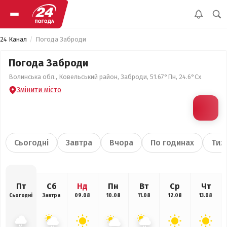
24 Канал
Погода Заброди
Погода Заброди
Волинська обл., Ковельський район, Заброди, 51.67°Пн, 24.6°Сх
Змінити місто
Сьогодні
Завтра
Вчора
По годинах
Тиж
Пт
Сб
Нд
Пн
Вт
Ср
Чт
Сьогодні
Завтра
09.08
10.08
11.08
12.08
13.08