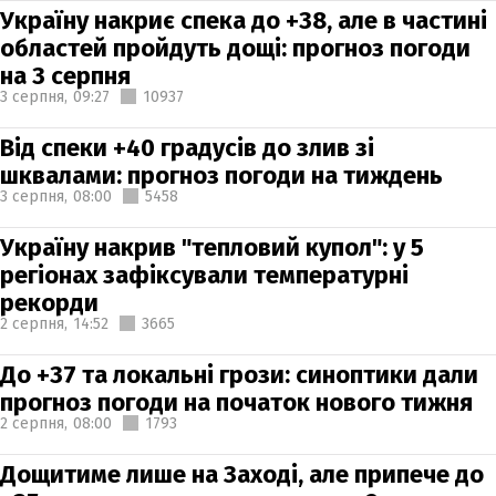
Україну накриє спека до +38, але в частині
областей пройдуть дощі: прогноз погоди
на 3 серпня
3 серпня,
09:27
10937
Від спеки +40 градусів до злив зі
шквалами: прогноз погоди на тиждень
3 серпня,
08:00
5458
Україну накрив "тепловий купол": у 5
регіонах зафіксували температурні
рекорди
2 серпня,
14:52
3665
До +37 та локальні грози: синоптики дали
прогноз погоди на початок нового тижня
2 серпня,
08:00
1793
Дощитиме лише на Заході, але припече до