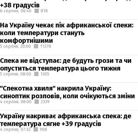
+38 градусів
6 серпня,
06:40
818
На Україну чекає пік африканської спеки:
коли температури стануть
комфортнішими
5 серпня,
20:00
11378
Спека не відступає: де будуть грози та чи
опуститься температура цього тижня
5 серпня,
08:00
1305
"Спекотна хвиля" накрила Україну:
синоптик розповів, коли очікуються зміни
4 серпня,
08:00
2339
Україну накриває африканська спека: де
температура сягне +39 градусів
4 серпня,
07:32
908