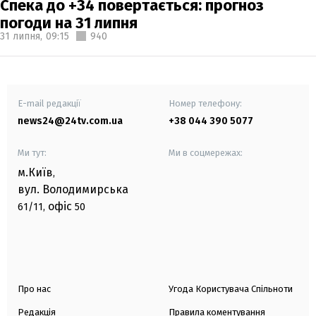
Спека до +34 повертається: прогноз
погоди на 31 липня
31 липня,
09:15
940
E-mail редакції
Номер телефону:
news24@24tv.com.ua
+38 044 390 5077
Ми тут:
Ми в соцмережах:
м.Київ
,
вул. Володимирська
офіс
61/11,
50
Про нас
Угода Користувача Спільноти
Редакція
Правила коментування