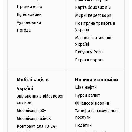
Прямий ефір
Карта бойових дій
Відеоновини
Мирні переговори
Аудіоновини
Повітряна тривога в
Україні
Погода
Масована атака по
Україні
Вибухи у Росії
Втрати ворога
Мобілізація в
Новини економіки
Ціна нафти
Україні
Курси валют
Звільнення з військової
служби
Фінансові новини
Мобілізація 50+
Тарифи на комунальні
послуги
Мобілізація жінок
Податки
Контракт для 18-24-