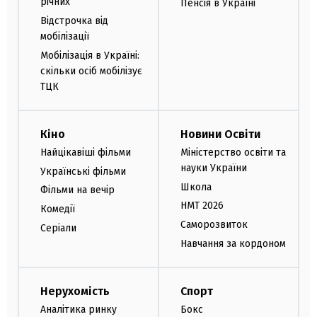
річних
Пенсія в Україні
Відстрочка від
мобілізації
Мобілізація в Україні:
скільки осіб мобілізує
ТЦК
Кіно
Новини Освіти
Найцікавіші фільми
Міністерство освіти та
науки України
Українські фільми
Школа
Фільми на вечір
НМТ 2026
Комедії
Саморозвиток
Серіали
Навчання за кордоном
Нерухомість
Спорт
Аналітика ринку
Бокс