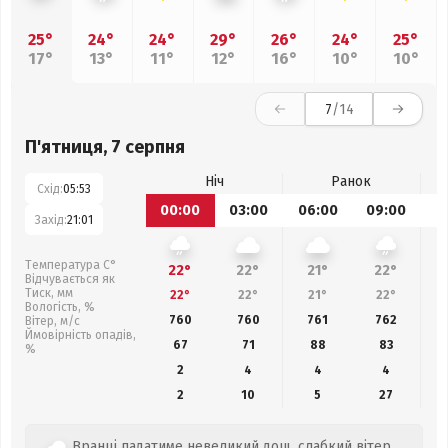
25°
24°
24°
29°
26°
24°
25°
17°
13°
11°
12°
16°
10°
10°
7
/14
П'ятниця, 7 серпня
Ніч
Ранок
Схід:
05:53
00:00
03:00
06:00
09:00
1
Захід:
21:01
Температура С°
22°
22°
21°
22°
Відчувається як
Тиск, мм
22°
22°
21°
22°
Вологість, %
760
760
761
762
Вітер, м/с
Ймовірність опадів,
67
71
88
83
%
2
4
4
4
2
10
5
27
Вранці падатиме невеликий дощ, слабкий вітер