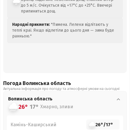
до 5 м/с. Очікується від +17°C до +25°C. Ввечері
припиниться дощ.
Народні прикмети:
"Пимена. Лелеки відлітають у
теплі краї. Якщо відлетіли до цього дня — зима буде
ранньою."
Погода Волинська
область
Актуальна інформація про погоду та атмосферні умови на сьогодні
Волинська
область
26°
17°
Хмарно, зливи
Камінь-Каширський
26°
/
17°