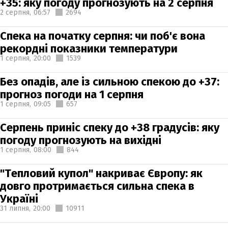
+35: яку погоду прогнозують на 2 серпня
2 серпня,
06:57
2694
Спека на початку серпня: чи поб'є вона
рекордні показники температури
1 серпня,
20:00
1539
Без опадів, але із сильною спекою до +37:
прогноз погоди на 1 серпня
1 серпня,
09:05
657
Серпень приніс спеку до +38 градусів: яку
погоду прогнозують на вихідні
1 серпня,
08:00
844
"Тепловий купол" накриває Європу: як
довго протримається сильна спека в
Україні
31 липня,
20:00
10911