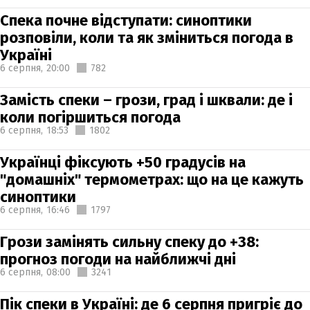
Спека почне відступати: синоптики
розповіли, коли та як зміниться погода в
Україні
6 серпня,
20:00
782
Замість спеки – грози, град і шквали: де і
коли погіршиться погода
6 серпня,
18:53
1802
Українці фіксують +50 градусів на
"домашніх" термометрах: що на це кажуть
синоптики
6 серпня,
16:46
1797
Грози замінять сильну спеку до +38:
прогноз погоди на найближчі дні
6 серпня,
08:00
3241
Пік спеки в Україні: де 6 серпня пригріє до