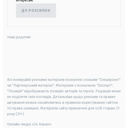
інтересам.
ДО РОЗСИЛОК
Наші додатки:
android
apple
smart tv
samsung smart tv
Всі комерційні рекламні матеріали позначені словами "Спецпроєкт"
чи "Партнерський матеріал". Матеріали з позначкою "Експерт",
"Позиція" відображають позицію авторів та героїв. Редакція може
не поділяти їхніх поглядів. Детальніше щодо реклами та правил
цитування можна ознайомитись в правилах користування сайтом.
Усі права захищені.
Матеріали сайту призначені для осіб старше
21
року (21+)
Онлайн-медіа «24 Канал»