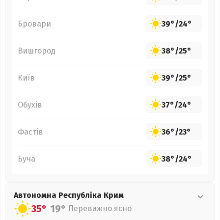
Бровари
39°
/
24°
Вишгород
38°
/
25°
Київ
39°
/
25°
Обухів
37°
/
24°
Фастів
36°
/
23°
Буча
38°
/
24°
Автономна Республіка Крим
35°
19°
Переважно ясно