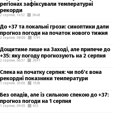
регіонах зафіксували температурні
рекорди
2 серпня,
14:52
3648
До +37 та локальні грози: синоптики дали
прогноз погоди на початок нового тижня
2 серпня,
08:00
1791
Дощитиме лише на Заході, але припече до
+35: яку погоду прогнозують на 2 серпня
2 серпня,
06:57
2691
Спека на початку серпня: чи поб'є вона
рекордні показники температури
1 серпня,
20:00
1538
Без опадів, але із сильною спекою до +37:
прогноз погоди на 1 серпня
1 серпня,
09:05
653