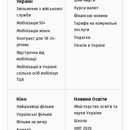
Ціна нафти
Україні
Курси валют
Звільнення з військової
служби
Фінансові новини
Мобілізація 50+
Тарифи на комунальні
послуги
Мобілізація жінок
Податки
Контракт для 18-24-
річних
Пенсія в Україні
Відстрочка від
мобілізації
Мобілізація в Україні:
скільки осіб мобілізує
ТЦК
Кіно
Новини Освіти
Найцікавіші фільми
Міністерство освіти та
науки України
Українські фільми
Школа
Фільми на вечір
НМТ 2026
Комедії