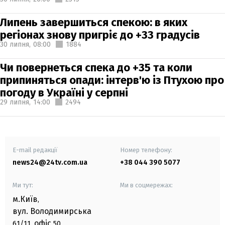
Липень завершиться спекою: в яких
регіонах знову пригріє до +33 градусів
30 липня,
08:00
1884
Чи повернеться спека до +35 та коли
припиняться опади: інтерв'ю із Птухою про
погоду в Україні у серпні
29 липня,
14:00
2494
E-mail редакції
Номер телефону:
news24@24tv.com.ua
+38 044 390 5077
Ми тут:
Ми в соцмережах:
м.Київ
,
вул. Володимирська
офіс
61/11,
50