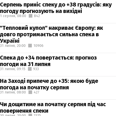
Серпень приніс спеку до +38 градусів: яку
погоду прогнозують на вихідні
1 серпня,
08:00
842
"Тепловий купол" накриває Європу: як
довго протримається сильна спека в
Україні
31 липня,
20:00
10906
Спека до +34 повертається: прогноз
погоди на 31 липня
31 липня,
09:15
933
На Заході припече до +35: якою буде
погода на початку серпня
31 липня,
08:00
427
Чи дощитиме на початку серпня під час
повернення спеки
30 липня,
20:00
2315