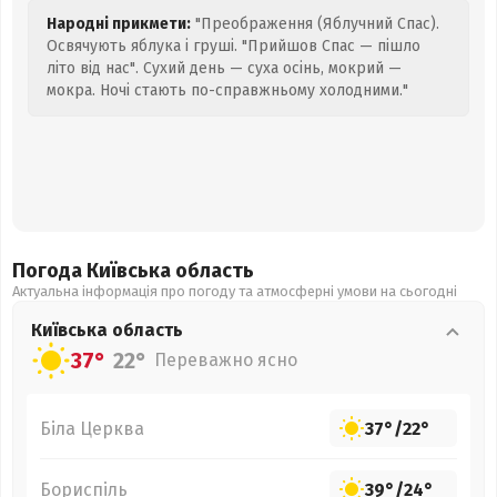
Народні прикмети:
"Преображення (Яблучний Спас).
Освячують яблука і груші. "Прийшов Спас — пішло
літо від нас". Сухий день — суха осінь, мокрий —
мокра. Ночі стають по-справжньому холодними."
Погода Київська
область
Актуальна інформація про погоду та атмосферні умови на сьогодні
Київська
область
37°
22°
Переважно ясно
Біла Церква
37°
/
22°
Бориспіль
39°
/
24°