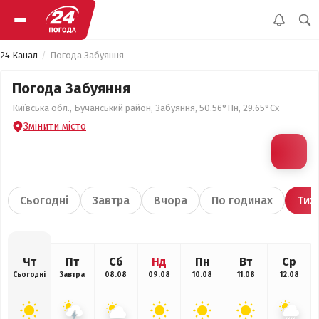
24 Канал
Погода Забуяння
Погода Забуяння
Київська обл., Бучанський район, Забуяння, 50.56°Пн, 29.65°Сх
Змінити місто
Сьогодні
Завтра
Вчора
По годинах
Тиж
Чт
Пт
Сб
Нд
Пн
Вт
Ср
Сьогодні
Завтра
08.08
09.08
10.08
11.08
12.08