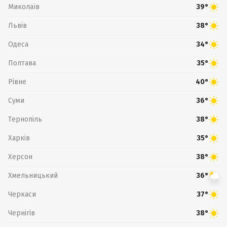
Миколаїв
39°
Львів
38°
Одеса
34°
Полтава
35°
Рівне
40°
Суми
36°
Тернопіль
38°
Харків
35°
Херсон
38°
Хмельницький
36°
Черкаси
37°
Чернігів
38°