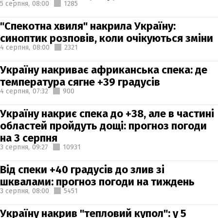
5 серпня,
08:00
1285
"Спекотна хвиля" накрила Україну:
синоптик розповів, коли очікуються зміни
4 серпня,
08:00
2321
Україну накриває африканська спека: де
температура сягне +39 градусів
4 серпня,
07:32
900
Україну накриє спека до +38, але в частині
областей пройдуть дощі: прогноз погоди
на 3 серпня
3 серпня,
09:27
10931
Від спеки +40 градусів до злив зі
шквалами: прогноз погоди на тиждень
3 серпня,
08:00
5451
Україну накрив "тепловий купол": у 5