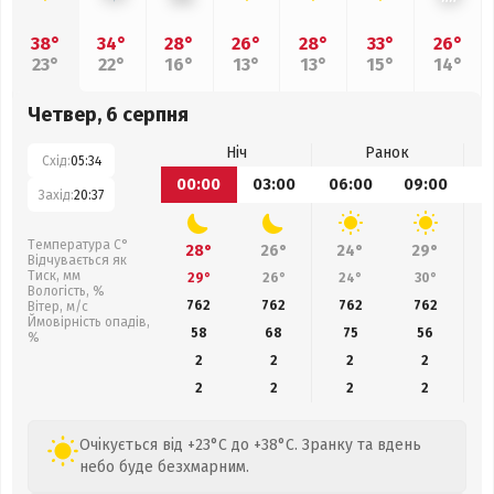
38°
34°
28°
26°
28°
33°
26°
23°
22°
16°
13°
13°
15°
14°
Четвер, 6 серпня
Ніч
Ранок
Схід:
05:34
00:00
03:00
06:00
09:00
1
Захід:
20:37
Температура С°
28°
26°
24°
29°
Відчувається як
Тиск, мм
29°
26°
24°
30°
Вологість, %
762
762
762
762
Вітер, м/с
Ймовірність опадів,
58
68
75
56
%
2
2
2
2
2
2
2
2
Очікується від +23°C до +38°C. Зранку та вдень
небо буде безхмарним.