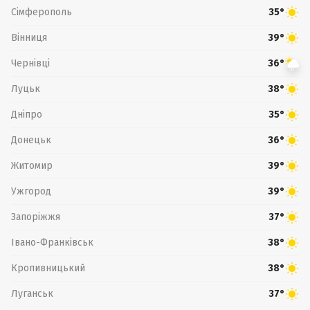
Сімферополь
35°
Вінниця
39°
Чернівці
36°
Луцьк
38°
Дніпро
35°
Донецьк
36°
Житомир
39°
Ужгород
39°
Запоріжжя
37°
Івано-Франківськ
38°
Кропивницький
38°
Луганськ
37°