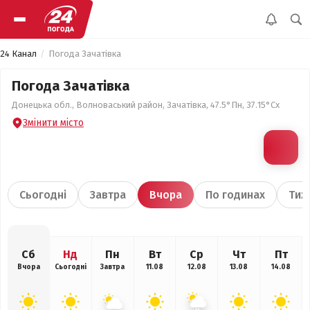
24 Канал
Погода Зачатівка
Погода Зачатівка
Донецька обл., Волноваський район, Зачатівка, 47.5°Пн, 37.15°Сх
Змінити місто
Сьогодні
Завтра
Вчора
По годинах
Тиж
Сб
Нд
Пн
Вт
Ср
Чт
Пт
Вчора
Сьогодні
Завтра
11.08
12.08
13.08
14.08