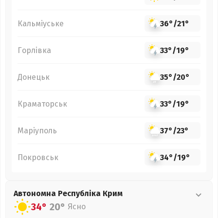
Кальміуське
36°
/
21°
Горлівка
33°
/
19°
Донецьк
35°
/
20°
Краматорськ
33°
/
19°
Маріуполь
37°
/
23°
Покровськ
34°
/
19°
Автономна Республіка Крим
34°
20°
Ясно