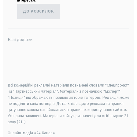
інтересам.
ДО РОЗСИЛОК
Наші додатки:
android
apple
smart tv
samsung smart tv
Всі комерційні рекламні матеріали позначені словами "Спецпроєкт"
чи "Партнерський матеріал". Матеріали з позначкою "Експерт",
"Позиція" відображають позицію авторів та героїв. Редакція може
не поділяти їхніх поглядів. Детальніше щодо реклами та правил
цитування можна ознайомитись в правилах користування сайтом.
Усі права захищені.
Матеріали сайту призначені для осіб старше
21
року (21+)
Онлайн-медіа «24 Канал»