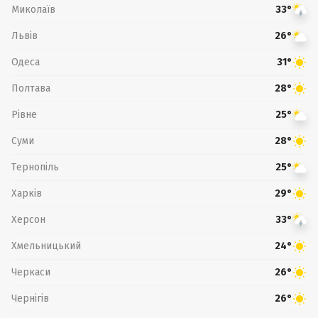
Миколаїв
33°
Львів
26°
Одеса
31°
Полтава
28°
Рівне
25°
Суми
28°
Тернопіль
25°
Харків
29°
Херсон
33°
Хмельницький
24°
Черкаси
26°
Чернігів
26°