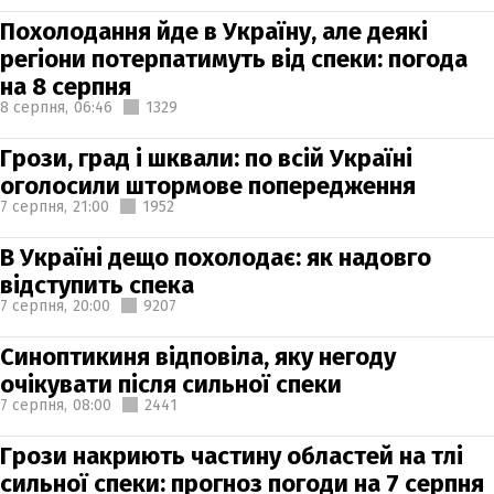
Похолодання йде в Україну, але деякі
регіони потерпатимуть від спеки: погода
на 8 серпня
8 серпня,
06:46
1329
Грози, град і шквали: по всій Україні
оголосили штормове попередження
7 серпня,
21:00
1952
В Україні дещо похолодає: як надовго
відступить спека
7 серпня,
20:00
9207
Синоптикиня відповіла, яку негоду
очікувати після сильної спеки
7 серпня,
08:00
2441
Грози накриють частину областей на тлі
сильної спеки: прогноз погоди на 7 серпня