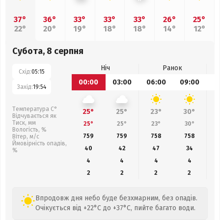
37°
36°
33°
33°
33°
26°
25°
22°
20°
19°
18°
18°
14°
12°
Субота, 8 серпня
Ніч
Ранок
Схід:
05:15
00:00
03:00
06:00
09:00
1
Захід:
19:54
Температура С°
25°
25°
23°
30°
Відчувається як
Тиск, мм
25°
25°
23°
30°
Вологість, %
759
759
758
758
Вітер, м/с
Ймовірність опадів,
40
42
47
34
%
4
4
4
4
2
2
2
2
Впродовж дня небо буде безхмарним, без опадів.
Очікується від +22°C до +37°C, пийте багато води.