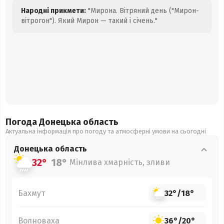
Народні прикмети:
"Мирона. Вітряний день ("Мирон-
вітрогон"). Який Мирон — такий і січень."
Погода Донецька
область
Актуальна інформація про погоду та атмосферні умови на сьогодні
Донецька
область
32°
18°
Мінлива хмарність, зливи
Бахмут
32°
/
18°
Волноваха
36°
/
20°