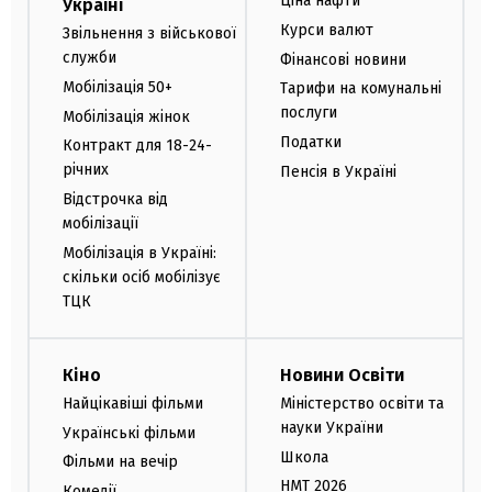
Ціна нафти
Україні
Курси валют
Звільнення з військової
служби
Фінансові новини
Мобілізація 50+
Тарифи на комунальні
послуги
Мобілізація жінок
Податки
Контракт для 18-24-
річних
Пенсія в Україні
Відстрочка від
мобілізації
Мобілізація в Україні:
скільки осіб мобілізує
ТЦК
Кіно
Новини Освіти
Найцікавіші фільми
Міністерство освіти та
науки України
Українські фільми
Школа
Фільми на вечір
НМТ 2026
Комедії