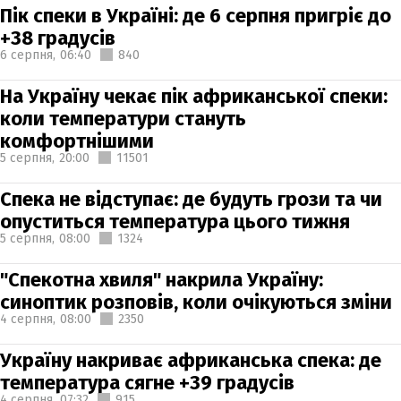
Пік спеки в Україні: де 6 серпня пригріє до
+38 градусів
6 серпня,
06:40
840
На Україну чекає пік африканської спеки:
коли температури стануть
комфортнішими
5 серпня,
20:00
11501
Спека не відступає: де будуть грози та чи
опуститься температура цього тижня
5 серпня,
08:00
1324
"Спекотна хвиля" накрила Україну:
синоптик розповів, коли очікуються зміни
4 серпня,
08:00
2350
Україну накриває африканська спека: де
температура сягне +39 градусів
4 серпня,
07:32
915