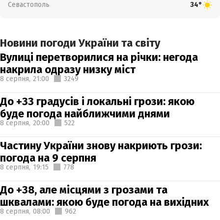
Севастополь
34°
Новини погоди України та світу
Вулиці перетворилися на річки: негода
накрила одразу низку міст
8 серпня,
21:00
3249
До +33 градусів і локальні грози: якою
буде погода найближчими днями
8 серпня,
20:00
522
Частину України знову накриють грози:
погода на 9 серпня
8 серпня,
19:15
778
До +38, але місцями з грозами та
шквалами: якою буде погода на вихідних
8 серпня,
08:00
962