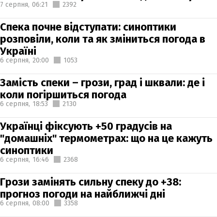
7 серпня,
06:21
2392
Спека почне відступати: синоптики
розповіли, коли та як зміниться погода в
Україні
6 серпня,
20:00
1053
Замість спеки – грози, град і шквали: де і
коли погіршиться погода
6 серпня,
18:53
2130
Українці фіксують +50 градусів на
"домашніх" термометрах: що на це кажуть
синоптики
6 серпня,
16:46
2368
Грози замінять сильну спеку до +38:
прогноз погоди на найближчі дні
6 серпня,
08:00
3358