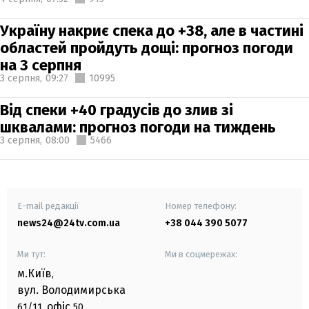
Україну накриє спека до +38, але в частині
областей пройдуть дощі: прогноз погоди
на 3 серпня
3 серпня,
09:27
10995
Від спеки +40 градусів до злив зі
шквалами: прогноз погоди на тиждень
3 серпня,
08:00
5466
E-mail редакції
Номер телефону:
news24@24tv.com.ua
+38 044 390 5077
Ми тут:
Ми в соцмережах:
м.Київ
,
вул. Володимирська
офіс
61/11,
50