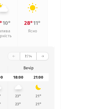
°
10°
28°
11°
нлива
Ясно
рність
7
/14
Вечір
00
18:00
21:00
°
23°
21°
°
23°
21°