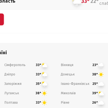
33°
22°
бласть
сла
їні
Сімферополь
Вінниця
33°
23°
Дніпро
Донецьк
33°
38°
Запоріжжя
Івано-Франківськ
35°
25°
Луганськ
Миколаїв
38°
39°
Полтава
Рівне
33°
26°