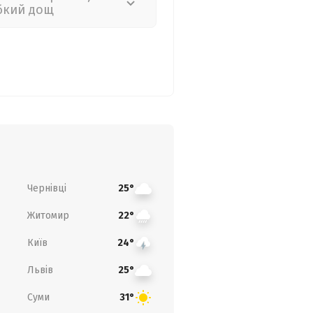
бкий дощ
Чернівці
25°
Житомир
22°
Київ
24°
Львів
25°
Суми
31°