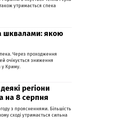
 також утримається спека
та шквалами: якою
спека. Через проходження
ей очікується зниження
 у Криму.
 деякі регіони
а на 8 серпня
огоду з проясненнями. Більшість
ному сході утримається сильна