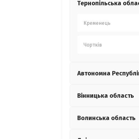
Тернопільська
обла
Кременець
Чортків
Автономна Республі
Вінницька
область
Волинська
область