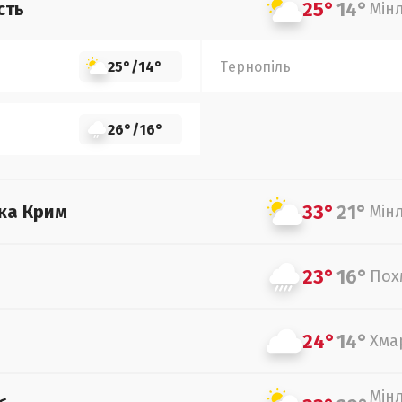
25°
14°
сть
Мін
25°
/
14°
Тернопіль
26°
/
16°
33°
21°
ка Крим
Мін
23°
16°
Пох
24°
14°
Хма
Мін