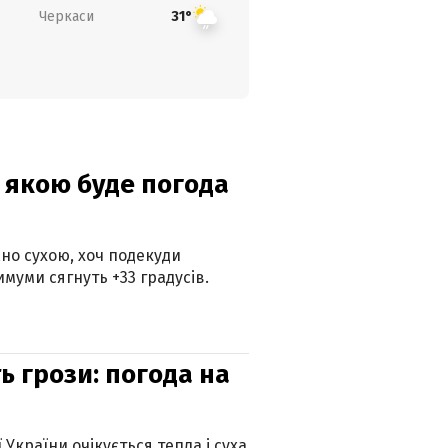
Черкаси
31°
и: якою буде погода
но сухою, хоч подекуди
муми сягнуть +33 градусів.
ь грози: погода на
 України очікується тепла і суха