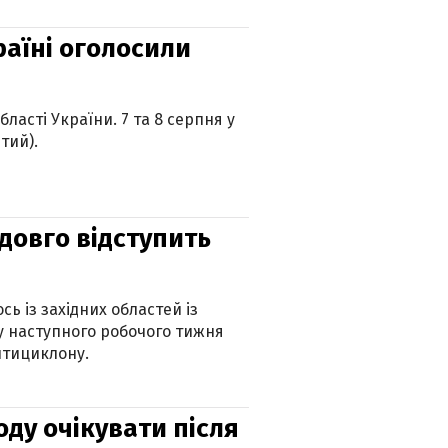
країні оголосили
ласті України. 7 та 8 серпня у
тий).
адовго відступить
ь із західних областей із
 наступного робочого тижня
нтициклону.
оду очікувати після