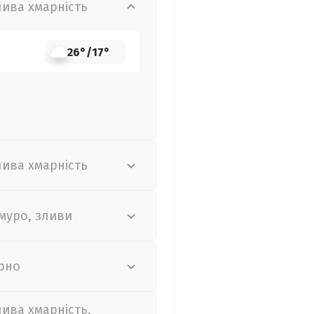
лива хмарність
26°
/
17°
лива хмарність
муро, зливи
рно
лива хмарність,