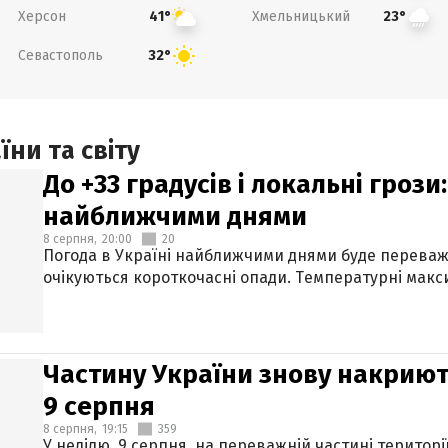
Херсон
Хмельницький
41°
23°
Севастополь
32°
ни та світу
До +33 градусів і локальні гроз
найближчими днями
8 серпня,
20:00
20
Погода в Україні найближчими днями буде переваж
очікуються короткочасні опади. Температурні макси
Частину України знову накриют
9 серпня
8 серпня,
19:15
359
У неділю, 9 серпня, на переважній частині території