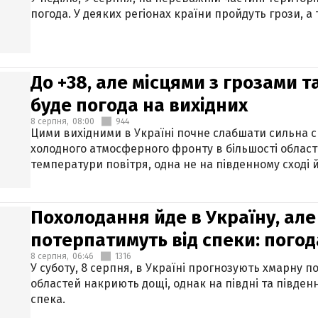
погода. У деяких регіонах країни пройдуть грози, а
До +38, але місцями з грозами 
буде погода на вихідних
8 серпня,
08:00
944
Цими вихідними в Україні почне слабшати сильна 
холодного атмосферного фронту в більшості област
температури повітря, одна не на південному сході й
Похолодання йде в Україну, але
потерпатимуть від спеки: погод
8 серпня,
06:46
1316
У суботу, 8 серпня, в Україні прогнозують хмарну п
областей накриють дощі, однак на півдні та півден
спека.