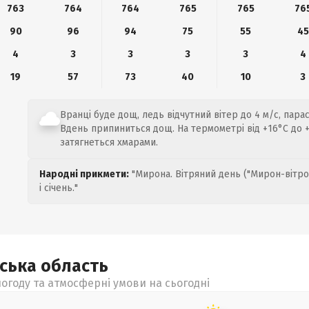
763
764
764
765
765
76
90
96
94
75
55
45
4
3
3
3
3
4
19
57
73
40
10
3
Вранці буде дощ, ледь відчутний вітер до 4 м/с, парас
Вдень припиниться дощ. На термометрі від +16°C до +
затягнеться хмарами.
Народні прикмети:
"Мирона. Вітряний день ("Мирон-вітро
і січень."
ьська
область
огоду та атмосферні умови на сьогодні