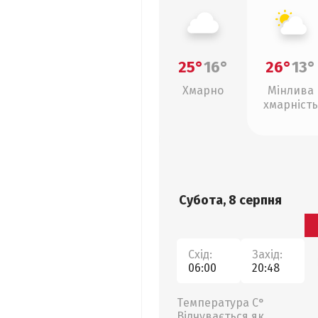
25°
16°
26°
13°
Хмарно
Мінлива
хмарність
Субота, 8 серпня
Схід:
Захід:
06:00
20:48
Температура С°
Відчувається як