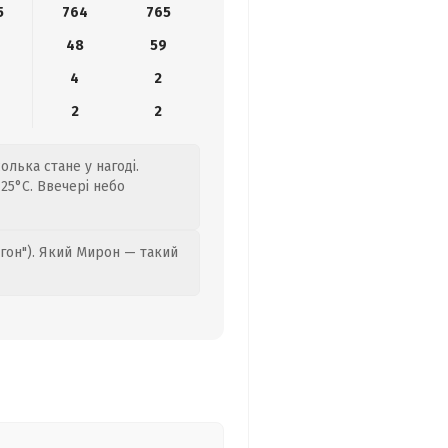
5
764
765
48
59
4
2
2
2
олька стане у нагоді.
25°C. Ввечері небо
гон"). Який Мирон — такий