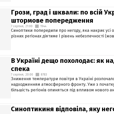
Грози, град і шквали: по всій У
штормове попередження
7 серпня,
21:00
1944
Синоптики попередили про негоду, яка накриє усі об
різних регіонах діятиме І рівень небезпечності (жов
В Україні дещо похолодає: як н
спека
7 серпня,
20:00
8783
Зниження температури повітря в Україні розпочалос
надходженням атмосферного фронту. Уже з початку
більшість регіонів опиняться під впливом нового а
Синоптикиня відповіла, яку нег