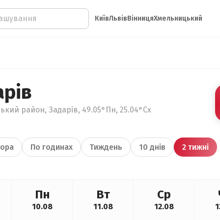
Київ
Львів
Вінниця
Хмельницький
арів
ький район, Задарів, 49.05°Пн, 25.04°Сх
ора
По годинах
Тиждень
10 днів
2 тижні
Пн
Вт
Ср
10.08
11.08
12.08
1