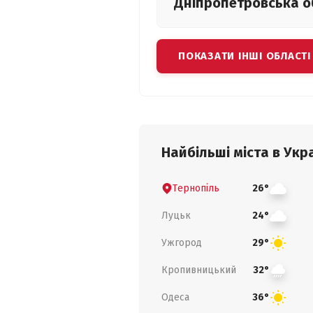
Дніпропетровська
о
ПОКАЗАТИ ІНШІ ОБЛАСТІ
Найбільші міста в Укра
Тернопіль
26°
Луцьк
24°
Ужгород
29°
Кропивницький
32°
Одеса
36°