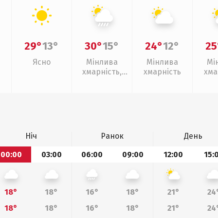
29°
13°
30°
15°
24°
12°
25
Ясно
Мінлива
Мінлива
Мі
хмарність,
хмарність
хма
зливи
Ніч
Ранок
День
00:00
03:00
06:00
09:00
12:00
15:
18°
18°
16°
18°
21°
24
18°
18°
16°
18°
21°
24