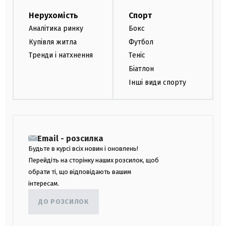
Нерухомість
Спорт
Аналітика ринку
Бокс
Купівля житла
Футбол
Тренди і натхнення
Теніс
Біатлон
Інші види спорту
Email - розсилка
Будьте в курсі всіх новин і оновлень!
Перейдіть на сторінку наших розсилок, щоб
обрати ті, що відповідають вашим
інтересам.
ДО РОЗСИЛОК