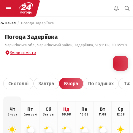
24 Канал
Погода Задеріївка
Погода Задеріївка
Чернігівська обл., Чернігівський район, Задеріївка, 51.91°Пн, 30.85°Сх
Змінити місто
Сьогодні
Завтра
Вчора
По годинах
Тиж
Чт
Пт
Сб
Нд
Пн
Вт
Ср
Вчора
Сьогодні
Завтра
09.08
10.08
11.08
12.08