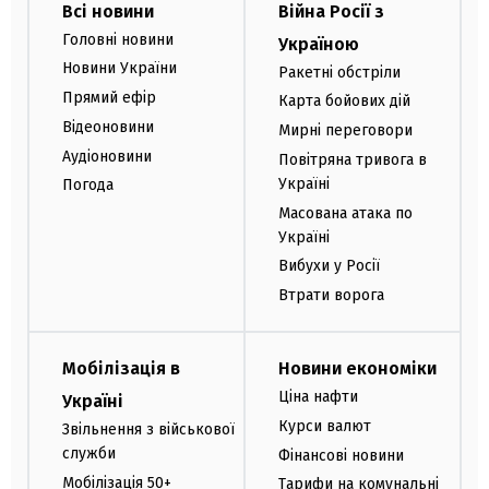
Всі новини
Війна Росії з
Головні новини
Україною
Новини України
Ракетні обстріли
Прямий ефір
Карта бойових дій
Відеоновини
Мирні переговори
Аудіоновини
Повітряна тривога в
Україні
Погода
Масована атака по
Україні
Вибухи у Росії
Втрати ворога
Мобілізація в
Новини економіки
Ціна нафти
Україні
Курси валют
Звільнення з військової
служби
Фінансові новини
Мобілізація 50+
Тарифи на комунальні