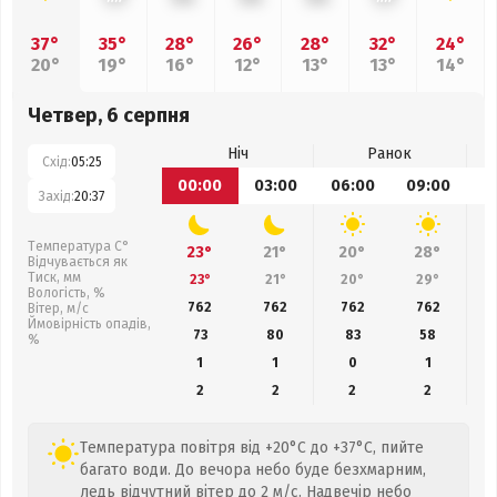
37°
35°
28°
26°
28°
32°
24°
20°
19°
16°
12°
13°
13°
14°
Четвер, 6 серпня
Ніч
Ранок
Схід:
05:25
00:00
03:00
06:00
09:00
1
Захід:
20:37
Температура С°
23°
21°
20°
28°
Відчувається як
Тиск, мм
23°
21°
20°
29°
Вологість, %
762
762
762
762
Вітер, м/с
Ймовірність опадів,
73
80
83
58
%
1
1
0
1
2
2
2
2
Температура повітря від +20°C до +37°C, пийте
багато води. До вечора небо буде безхмарним,
ледь відчутний вітер до 2 м/с. Надвечір небо