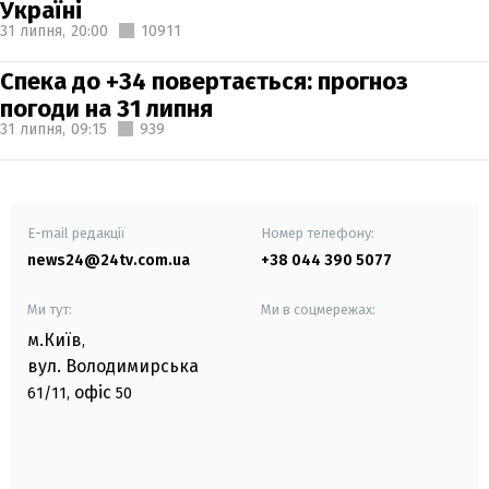
Україні
31 липня,
20:00
10911
Спека до +34 повертається: прогноз
погоди на 31 липня
31 липня,
09:15
939
E-mail редакції
Номер телефону:
news24@24tv.com.ua
+38 044 390 5077
Ми тут:
Ми в соцмережах:
м.Київ
,
вул. Володимирська
офіс
61/11,
50