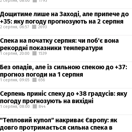
2 серпня,
08:00
1793
Дощитиме лише на Заході, але припече до
+35: яку погоду прогнозують на 2 серпня
2 серпня,
06:57
2693
Спека на початку серпня: чи поб'є вона
рекордні показники температури
1 серпня,
20:00
1539
Без опадів, але із сильною спекою до +37:
прогноз погоди на 1 серпня
1 серпня,
09:05
656
Серпень приніс спеку до +38 градусів: яку
погоду прогнозують на вихідні
1 серпня,
08:00
844
"Тепловий купол" накриває Європу: як
довго протримається сильна спека в