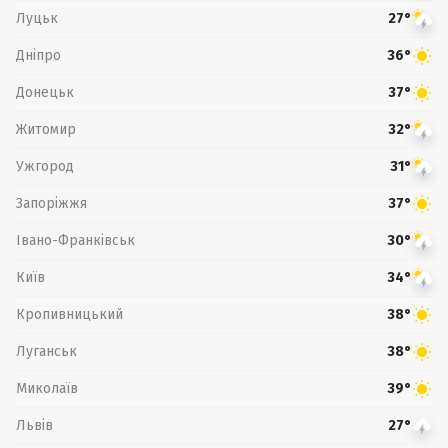
Луцьк
27°
Дніпро
36°
Донецьк
37°
Житомир
32°
Ужгород
31°
Запоріжжя
37°
Івано-Франківськ
30°
Київ
34°
Кропивницький
38°
Луганськ
38°
Миколаїв
39°
Львів
27°