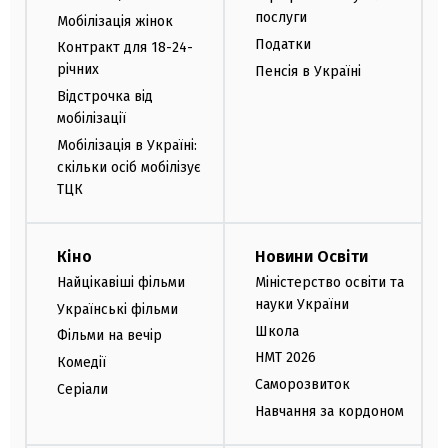
послуги
Мобілізація жінок
Податки
Контракт для 18-24-
річних
Пенсія в Україні
Відстрочка від
мобілізації
Мобілізація в Україні:
скільки осіб мобілізує
ТЦК
Кіно
Новини Освіти
Найцікавіші фільми
Міністерство освіти та
науки України
Українські фільми
Школа
Фільми на вечір
НМТ 2026
Комедії
Саморозвиток
Серіали
Навчання за кордоном