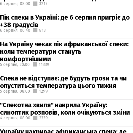
6 серпня,
08:00
3217
Пік спеки в Україні: де 6 серпня пригріє до
+38 градусів
6 серпня,
06:40
813
На Україну чекає пік африканської спеки:
коли температури стануть
комфортнішими
5 серпня,
20:00
11339
Спека не відступає: де будуть грози та чи
опуститься температура цього тижня
5 серпня,
08:00
1299
"Спекотна хвиля" накрила Україну:
синоптик розповів, коли очікуються зміни
4 серпня,
08:00
2339
Україну накриває африканська спека: де