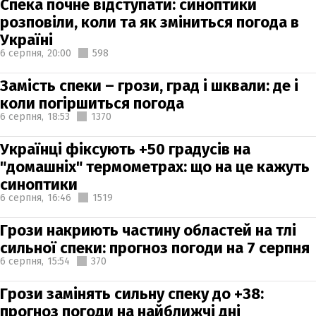
Спека почне відступати: синоптики
розповіли, коли та як зміниться погода в
Україні
6 серпня,
20:00
598
Замість спеки – грози, град і шквали: де і
коли погіршиться погода
6 серпня,
18:53
1370
Українці фіксують +50 градусів на
"домашніх" термометрах: що на це кажуть
синоптики
6 серпня,
16:46
1519
Грози накриють частину областей на тлі
сильної спеки: прогноз погоди на 7 серпня
6 серпня,
15:54
370
Грози замінять сильну спеку до +38:
прогноз погоди на найближчі дні