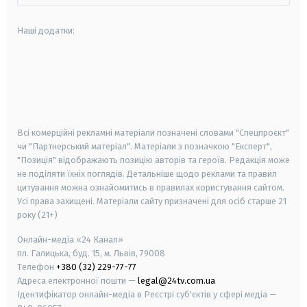
Наші додатки:
android
apple
smart tv
samsung smart tv
Всі комерційні рекламні матеріали позначені словами "Спецпроєкт"
чи "Партнерський матеріал". Матеріали з позначкою "Експерт",
"Позиція" відображають позицію авторів та героїв. Редакція може
не поділяти їхніх поглядів. Детальніше щодо реклами та правил
цитування можна ознайомитись в правилах користування сайтом.
Усі права захищені.
Матеріали сайту призначені для осіб старше
21
року (21+)
Онлайн-медіа «24 Канал»
пл. Галицька, буд. 15, м. Львів, 79008
Телефон
+380 (32) 229-77-77
Адреса електронної пошти —
legal@24tv.com.ua
Ідентифікатор онлайн-медіа в Реєстрі суб'єктів у сфері медіа —