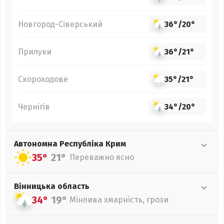
Новгород-Сіверський
36°
/
20°
Прилуки
36°
/
21°
Скороходове
35°
/
21°
Чернігів
34°
/
20°
Автономна Республіка Крим
35°
21°
Переважно ясно
Вінницька
область
34°
19°
Мінлива хмарність, грози