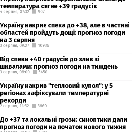
температура сягне +39 градусів
4 серпня,
07:32
907
Україну накриє спека до +38, але в частині
областей пройдуть дощі: прогноз погоди
на 3 серпня
3 серпня,
09:27
10936
Від спеки +40 градусів до злив зі
шквалами: прогноз погоди на тиждень
3 серпня,
08:00
5458
Україну накрив "тепловий купол": у 5
регіонах зафіксували температурні
рекорди
2 серпня,
14:52
3660
До +37 та локальні грози: синоптики дали
прогноз погоди на початок нового тижня