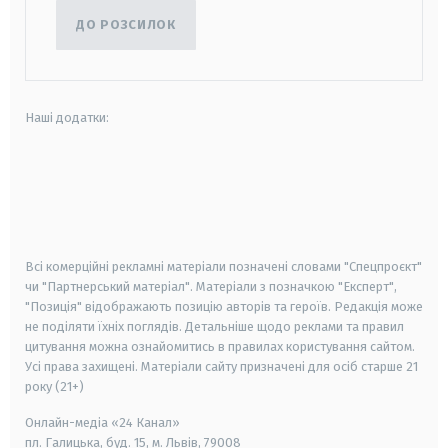
ДО РОЗСИЛОК
Наші додатки:
android
apple
smart tv
samsung smart tv
Всі комерційні рекламні матеріали позначені словами "Спецпроєкт"
чи "Партнерський матеріал". Матеріали з позначкою "Експерт",
"Позиція" відображають позицію авторів та героїв. Редакція може
не поділяти їхніх поглядів. Детальніше щодо реклами та правил
цитування можна ознайомитись в правилах користування сайтом.
Усі права захищені.
Матеріали сайту призначені для осіб старше
21
року (21+)
Онлайн-медіа «24 Канал»
пл. Галицька, буд. 15, м. Львів, 79008