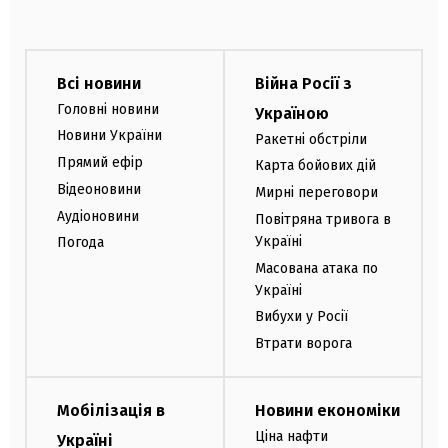
Всі новини
Війна Росії з
Головні новини
Україною
Новини України
Ракетні обстріли
Прямий ефір
Карта бойових дій
Відеоновини
Мирні переговори
Аудіоновини
Повітряна тривога в
Україні
Погода
Масована атака по
Україні
Вибухи у Росії
Втрати ворога
Мобілізація в
Новини економіки
Ціна нафти
Україні