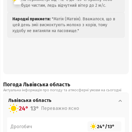
буде чистим, ледь відчутний вітер до 2 м/с.
Народні прикмети:
"Матія (Матвія). Вважалося, що в
цей день змії висмоктують молоко з корів, тому
худобу не виганяли на пасовище."
Погода Львівська
область
Актуальна інформація про погоду та атмосферні умови на сьогодні
Львівська
область
24°
13°
Переважно ясно
Дрогобич
24°
/
13°