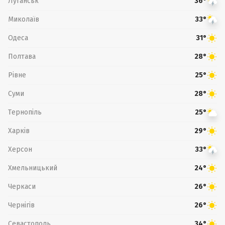
Луганськ
36°
Миколаїв
33°
Одеса
31°
Полтава
28°
Рівне
25°
Суми
28°
Тернопіль
25°
Харків
29°
Херсон
33°
Хмельницький
24°
Черкаси
26°
Чернігів
26°
Севастополь
34°