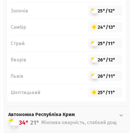
Золочів
25°
/
12°
Самбір
24°
/
13°
Стрий
25°
/
11°
Яворів
26°
/
12°
Львів
26°
/
11°
Шептицький
25°
/
11°
Автономна Республіка Крим
34°
21°
Мінлива хмарність, слабкий дощ