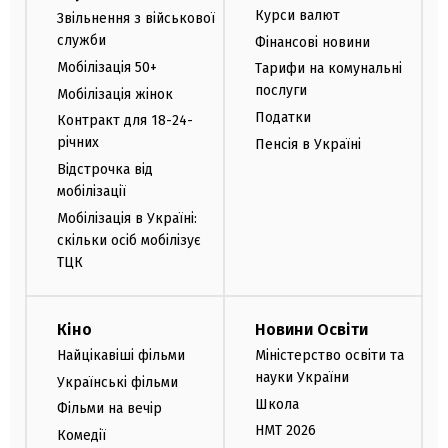
Курси валют
Звільнення з військової
служби
Фінансові новини
Мобілізація 50+
Тарифи на комунальні
послуги
Мобілізація жінок
Податки
Контракт для 18-24-
річних
Пенсія в Україні
Відстрочка від
мобілізації
Мобілізація в Україні:
скільки осіб мобілізує
ТЦК
Кіно
Новини Освіти
Найцікавіші фільми
Міністерство освіти та
науки України
Українські фільми
Школа
Фільми на вечір
НМТ 2026
Комедії