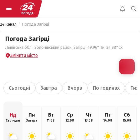
24 Канал
Погода Загірці
Погода Загірці
Львівська обл., Золочівський район, Загірці, 49.96°Пн, 24.98°Сх
Змінити місто
Сьогодні
Завтра
Вчора
По годинах
Тиж
Нд
Пн
Вт
Ср
Чт
Пт
Сб
Сьогодні
Завтра
11.08
12.08
13.08
14.08
15.08