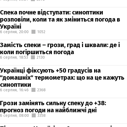
Спека почне відступати: синоптики
розповіли, коли та як зміниться погода в
Україні
6 серпня,
20:00
1052
Замість спеки – грози, град і шквали: де і
коли погіршиться погода
6 серпня,
18:53
2130
Українці фіксують +50 градусів на
"домашніх" термометрах: що на це кажуть
синоптики
6 серпня,
16:46
2368
Грози замінять сильну спеку до +38:
прогноз погоди на найближчі дні
6 серпня,
08:00
3358