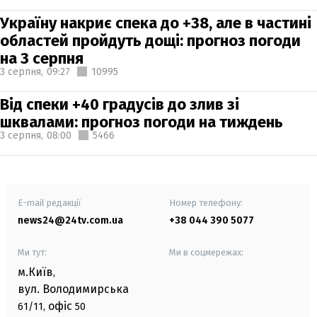
Україну накриє спека до +38, але в частині
областей пройдуть дощі: прогноз погоди
на 3 серпня
3 серпня,
09:27
10995
Від спеки +40 градусів до злив зі
шквалами: прогноз погоди на тиждень
3 серпня,
08:00
5466
E-mail редакції
Номер телефону:
news24@24tv.com.ua
+38 044 390 5077
Ми тут:
Ми в соцмережах:
м.Київ
,
вул. Володимирська
офіс
61/11,
50