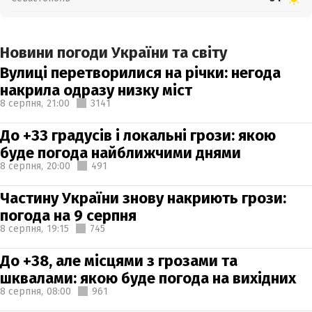
Новини погоди України та світу
Вулиці перетворилися на річки: негода
накрила одразу низку міст
8 серпня,
21:00
3141
До +33 градусів і локальні грози: якою
буде погода найближчими днями
8 серпня,
20:00
491
Частину України знову накриють грози:
погода на 9 серпня
8 серпня,
19:15
745
До +38, але місцями з грозами та
шквалами: якою буде погода на вихідних
8 серпня,
08:00
961