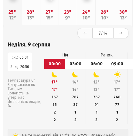
25°
28°
27°
23°
24°
26°
30°
12°
13°
15°
9°
10°
10°
13°
7
/14
Неділя, 9 серпня
Ніч
Ранок
Схід:
06:01
00:00
03:00
06:00
09:00
1
Захід:
20:50
Температура С°
17°
14°
12°
17°
Відчувається як
Тиск, мм
17°
14°
12°
17°
Вологість, %
767
767
767
768
Вітер, м/с
Ймовірність опадів,
75
87
91
77
%
2
1
1
1
2
2
2
2
На термометрі від +12°C до +25°C. Зранку небо