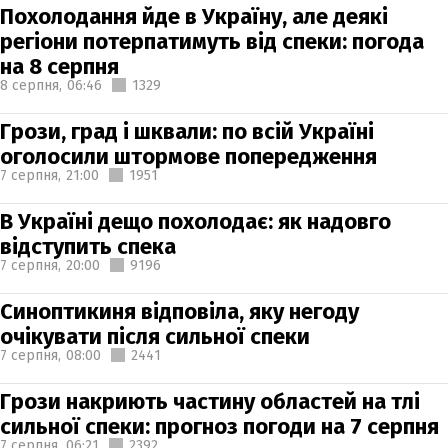
Похолодання йде в Україну, але деякі
регіони потерпатимуть від спеки: погода
на 8 серпня
8 серпня,
06:46
1329
Грози, град і шквали: по всій Україні
оголосили штормове попередження
7 серпня,
21:00
1951
В Україні дещо похолодає: як надовго
відступить спека
7 серпня,
20:00
9196
Синоптикиня відповіла, яку негоду
очікувати після сильної спеки
7 серпня,
08:00
2441
Грози накриють частину областей на тлі
сильної спеки: прогноз погоди на 7 серпня
7 серпня,
06:21
2392