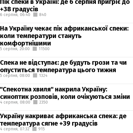
Пік спеки в Україні: де 6 серпня пригріє до
+38 градусів
6 серпня,
06:40
840
На Україну чекає пік африканської спеки:
коли температури стануть
комфортнішими
5 серпня,
20:00
11500
Спека не відступає: де будуть грози та чи
опуститься температура цього тижня
5 серпня,
08:00
1324
"Спекотна хвиля" накрила Україну:
синоптик розповів, коли очікуються зміни
4 серпня,
08:00
2350
Україну накриває африканська спека: де
температура сягне +39 градусів
4 серпня,
07:32
915