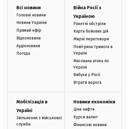
Всі новини
Війна Росії з
Головні новини
Україною
Новини України
Ракетні обстріли
Прямий ефір
Карта бойових дій
Відеоновини
Мирні переговори
Аудіоновини
Повітряна тривога в
Україні
Погода
Масована атака по
Україні
Вибухи у Росії
Втрати ворога
Мобілізація в
Новини економіки
Ціна нафти
Україні
Курси валют
Звільнення з військової
служби
Фінансові новини