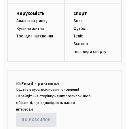
Нерухомість
Спорт
Аналітика ринку
Бокс
Купівля житла
Футбол
Тренди і натхнення
Теніс
Біатлон
Інші види спорту
Email - розсилка
Будьте в курсі всіх новин і оновлень!
Перейдіть на сторінку наших розсилок, щоб
обрати ті, що відповідають вашим
інтересам.
ДО РОЗСИЛОК