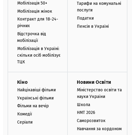
Мобілізація 50+
Тарифи на комунальні
послуги
Мобілізація жінок
Податки
Контракт для 18-24-
річних
Пенсія в Україні
Відстрочка від
мобілізації
Мобілізація в Україні:
скільки осіб мобілізує
ТЦК
Кіно
Новини Освіти
Найцікавіші фільми
Міністерство освіти та
науки України
Українські фільми
Школа
Фільми на вечір
НМТ 2026
Комедії
Саморозвиток
Серіали
Навчання за кордоном