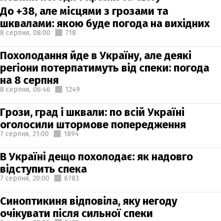
До +38, але місцями з грозами та
шквалами: якою буде погода на вихідних
8 серпня,
08:00
718
Похолодання йде в Україну, але деякі
регіони потерпатимуть від спеки: погода
на 8 серпня
8 серпня,
06:46
1249
Грози, град і шквали: по всій Україні
оголосили штормове попередження
7 серпня,
21:00
1894
В Україні дещо похолодає: як надовго
відступить спека
7 серпня,
20:00
6783
Синоптикиня відповіла, яку негоду
очікувати після сильної спеки