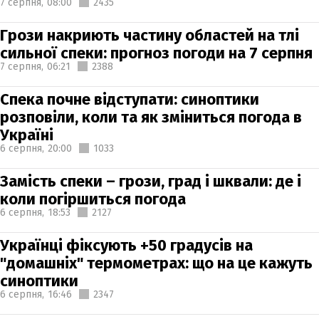
7 серпня,
08:00
2435
Грози накриють частину областей на тлі
сильної спеки: прогноз погоди на 7 серпня
7 серпня,
06:21
2388
Спека почне відступати: синоптики
розповіли, коли та як зміниться погода в
Україні
6 серпня,
20:00
1033
Замість спеки – грози, град і шквали: де і
коли погіршиться погода
6 серпня,
18:53
2127
Українці фіксують +50 градусів на
"домашніх" термометрах: що на це кажуть
синоптики
6 серпня,
16:46
2347