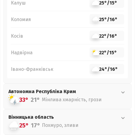
Калуш
25°
/
15°
Коломия
25°
/
16°
Косів
22°
/
16°
Надвірна
22°
/
15°
Івано-Франківськ
24°
/
16°
Автономна Республіка Крим
33°
21°
Мінлива хмарність, грози
Вінницька
область
25°
17°
Похмуро, зливи