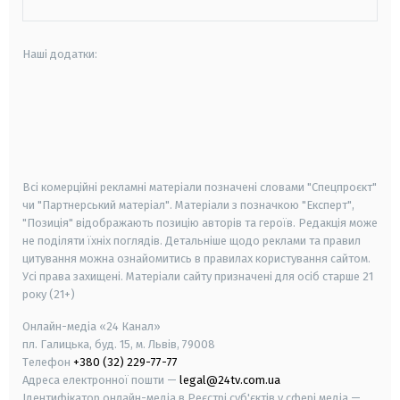
Наші додатки:
android
apple
smart tv
samsung smart tv
Всі комерційні рекламні матеріали позначені словами "Спецпроєкт"
чи "Партнерський матеріал". Матеріали з позначкою "Експерт",
"Позиція" відображають позицію авторів та героїв. Редакція може
не поділяти їхніх поглядів. Детальніше щодо реклами та правил
цитування можна ознайомитись в правилах користування сайтом.
Усі права захищені.
Матеріали сайту призначені для осіб старше
21
року (21+)
Онлайн-медіа «24 Канал»
пл. Галицька, буд. 15, м. Львів, 79008
Телефон
+380 (32) 229-77-77
Адреса електронної пошти —
legal@24tv.com.ua
Ідентифікатор онлайн-медіа в Реєстрі суб'єктів у сфері медіа —