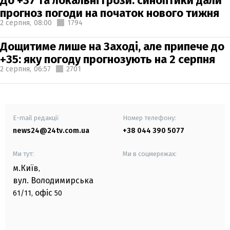
До +37 та локальні грози: синоптики дали
прогноз погоди на початок нового тижня
2 серпня,
08:00
1794
Дощитиме лише на Заході, але припече до
+35: яку погоду прогнозують на 2 серпня
2 серпня,
06:57
2701
E-mail редакції
Номер телефону:
news24@24tv.com.ua
+38 044 390 5077
Ми тут:
Ми в соцмережах:
м.Київ
,
вул. Володимирська
офіс
61/11,
50