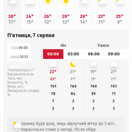
30°
24°
26°
29°
29°
23°
25°
17°
15°
12°
12°
14°
11°
9°
П'ятниця, 7 серпня
Ніч
Ранок
Схід:
06:00
00:00
03:00
06:00
09:00
1
Захід:
20:53
Температура С°
22°
21°
19°
21°
Відчувається як
Тиск, мм
22°
21°
19°
21°
Вологість, %
761
760
760
761
Вітер, м/с
Ймовірність опадів,
78
84
95
71
%
1
2
2
2
2
2
2
3
Зранку буде дощ, ледь відчутний вітер до 5 м/с,
парасолька стане у нагоді. Після обіду