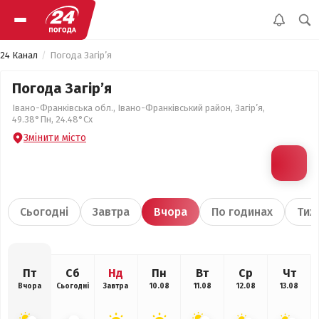
24 Канал
Погода Загір’я
Погода Загір’я
Івано-Франківська обл., Івано-Франківський район, Загір’я,
49.38°Пн, 24.48°Сх
Змінити місто
Сьогодні
Завтра
Вчора
По годинах
Тиж
Пт
Сб
Нд
Пн
Вт
Ср
Чт
Вчора
Сьогодні
Завтра
10.08
11.08
12.08
13.08