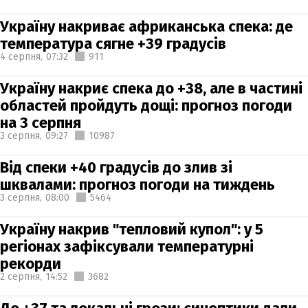
Україну накриває африканська спека: де
температура сягне +39 градусів
4 серпня,
07:32
911
Україну накриє спека до +38, але в частині
областей пройдуть дощі: прогноз погоди
на 3 серпня
3 серпня,
09:27
10987
Від спеки +40 градусів до злив зі
шквалами: прогноз погоди на тиждень
3 серпня,
08:00
5464
Україну накрив "тепловий купол": у 5
регіонах зафіксували температурні
рекорди
2 серпня,
14:52
3682