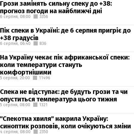
Грози замінять сильну спеку до +38:
прогноз погоди на найближчі дні
6 серпня,
08:00
3356
Пік спеки в Україні: де 6 серпня пригріє до
+38 градусів
6 серпня,
06:40
836
На Україну чекає пік африканської спеки:
коли температури стануть
комфортнішими
5 серпня,
20:00
11496
Спека не відступає: де будуть грози та чи
опуститься температура цього тижня
5 серпня,
08:00
1321
"Спекотна хвиля" накрила Україну:
синоптик розповів, коли очікуються зміни
4 серпня,
08:00
2350