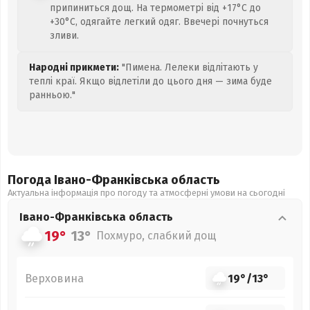
припиниться дощ. На термометрі від +17°C до
+30°C, одягайте легкий одяг. Ввечері почнуться
зливи.
Народні прикмети:
"Пимена. Лелеки відлітають у
теплі краї. Якщо відлетіли до цього дня — зима буде
ранньою."
Погода Івано-Франківська
область
Актуальна інформація про погоду та атмосферні умови на сьогодні
Івано-Франківська
область
19°
13°
Похмуро, слабкий дощ
Верховина
19°
/
13°