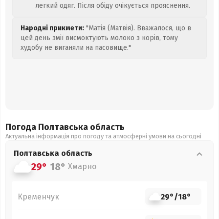
легкий одяг. Після обіду очікується прояснення.
Народні прикмети:
"Матія (Матвія). Вважалося, що в
цей день змії висмоктують молоко з корів, тому
худобу не виганяли на пасовище."
Погода Полтавська
область
Актуальна інформація про погоду та атмосферні умови на сьогодні
Полтавська
область
29°
18°
Хмарно
Кременчук
29°
/
18°