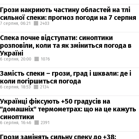
Грози накриють частину областей на тлі
сильної спеки: прогноз погоди на 7 серпня
7 серпня,
06:21
2403
Спека почне відступати: синоптики
розповіли, коли та як зміниться погода в
Україні
6 серпня,
20:00
1076
Замість спеки – грози, град і шквали: де і
коли погіршиться погода
6 серпня,
18:53
2134
Українці фіксують +50 градусів на
"домашніх" термометрах: що на це кажуть
синоптики
6 серпня,
16:46
2391
Грози замінять сильну спеку до +38: