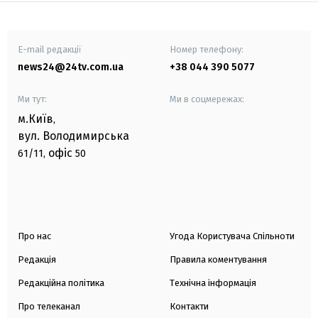
E-mail редакції
Номер телефону:
news24@24tv.com.ua
+38 044 390 5077
Ми тут:
Ми в соцмережах:
м.Київ
,
вул. Володимирська
офіс
61/11,
50
Про нас
Угода Користувача Спільноти
Редакція
Правила коментування
Редакційна політика
Технічна інформація
Про телеканал
Контакти