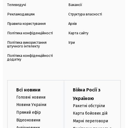
Телеведучі
Вакансії
Рекламодавцям
Структура власності
Правила користування
Архів
Політика конфіденційності
Карта сайту
Політика використання
Ігри
штучного інтелекту
Політика конфіденційності
додатку
Всі новини
Війна Росії з
Головні новини
Україною
Новини України
Ракетні обстріли
Прямий ефір
Карта бойових дій
Відеоновини
Мирні переговори
Аудіоновини