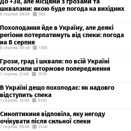
До +38, але місцями з грозами та
шквалами: якою буде погода на вихідних
8 серпня,
08:00
983
Похолодання йде в Україну, але деякі
регіони потерпатимуть від спеки: погода
на 8 серпня
8 серпня,
06:46
1358
Грози, град і шквали: по всій Україні
оголосили штормове попередження
7 серпня,
21:00
1978
В Україні дещо похолодає: як надовго
відступить спека
7 серпня,
20:00
9455
Синоптикиня відповіла, яку негоду
очікувати після сильної спеки
7 серпня,
08:00
2446