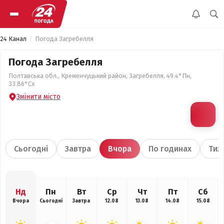
24 Канал
Погода Загребелля
Погода Загребелля
Полтавська обл., Кременчуцький район, Загребелля, 49.4°Пн,
33.86°Сх
Змінити місто
Сьогодні
Завтра
Вчора
По годинах
Тиж
Нд
Пн
Вт
Ср
Чт
Пт
Сб
Вчора
Сьогодні
Завтра
12.08
13.08
14.08
15.08