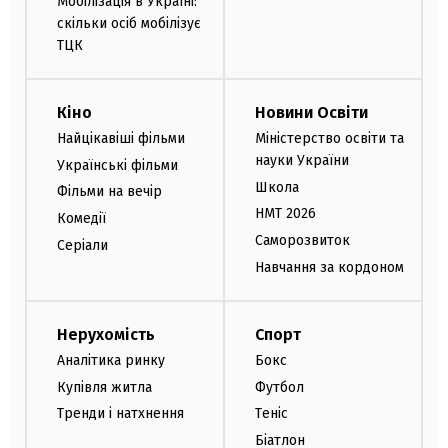
Мобілізація в Україні:
скільки осіб мобілізує
ТЦК
Кіно
Новини Освіти
Найцікавіші фільми
Міністерство освіти та
науки України
Українські фільми
Школа
Фільми на вечір
НМТ 2026
Комедії
Саморозвиток
Серіали
Навчання за кордоном
Нерухомість
Спорт
Аналітика ринку
Бокс
Купівля житла
Футбол
Тренди і натхнення
Теніс
Біатлон