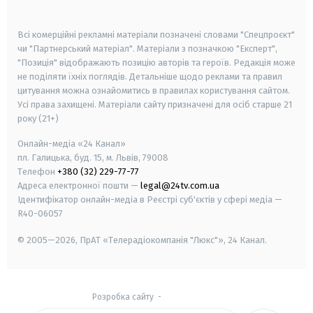
smart tv
samsung smart tv
Всі комерційні рекламні матеріали позначені словами "Спецпроєкт"
чи "Партнерський матеріал". Матеріали з позначкою "Експерт",
"Позиція" відображають позицію авторів та героїв. Редакція може
не поділяти їхніх поглядів. Детальніше щодо реклами та правил
цитування можна ознайомитись в правилах користування сайтом.
Усі права захищені.
Матеріали сайту призначені для осіб старше
21
року (21+)
Онлайн-медіа «24 Канал»
пл. Галицька, буд. 15, м. Львів, 79008
Телефон
+380 (32) 229-77-77
Адреса електронної пошти —
legal@24tv.com.ua
Ідентифікатор онлайн-медіа в Реєстрі суб'єктів у сфері медіа —
R40-06057
© 2005—2026,
ПрАТ «Телерадіокомпанія "Люкс"», 24 Канал.
Розробка сайту
-