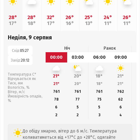
28°
28°
32°
26°
25°
24°
26°
17°
18°
17°
16°
13°
11°
11°
Неділя, 9 серпня
Ніч
Ранок
Схід:
05:27
00:00
03:00
06:00
09:00
1
Захід:
20:12
Температура С°
21°
20°
18°
21°
Відчувається як
Тиск, мм
21°
20°
18°
21°
Вологість, %
761
761
761
762
Вітер, м/с
Ймовірність опадів,
78
77
75
62
%
6
5
5
6
2
2
3
4
До обіду хмарно, вітер до 6 м/с. Температура
коливатиметься від +17°C до +28°C, одягайте