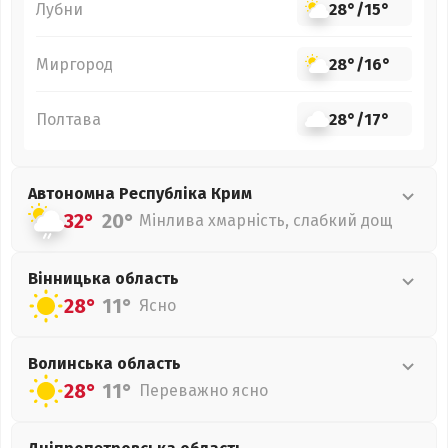
Лубни
28°
/
15°
Миргород
28°
/
16°
Полтава
28°
/
17°
Автономна Республіка Крим
32°
20°
Мінлива хмарність, слабкий дощ
Вінницька
область
28°
11°
Ясно
Волинська
область
28°
11°
Переважно ясно