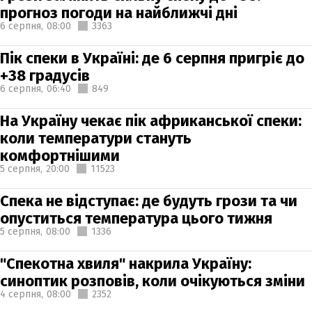
прогноз погоди на найближчі дні
6 серпня,
08:00
3363
Пік спеки в Україні: де 6 серпня пригріє до
+38 градусів
6 серпня,
06:40
849
На Україну чекає пік африканської спеки:
коли температури стануть
комфортнішими
5 серпня,
20:00
11523
Спека не відступає: де будуть грози та чи
опуститься температура цього тижня
5 серпня,
08:00
1336
"Спекотна хвиля" накрила Україну:
синоптик розповів, коли очікуються зміни
4 серпня,
08:00
2352