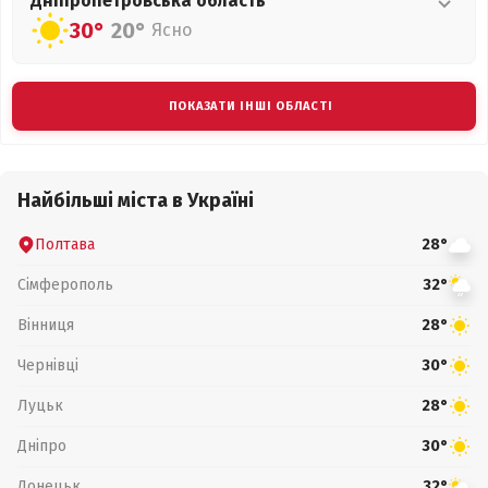
Дніпропетровська
область
30°
20°
Ясно
ПОКАЗАТИ ІНШІ ОБЛАСТІ
Найбільші міста в Україні
Полтава
28°
Сімферополь
32°
Вінниця
28°
Чернівці
30°
Луцьк
28°
Дніпро
30°
Донецьк
32°