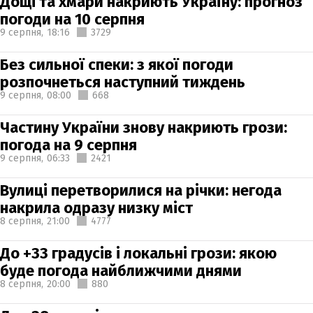
Дощі та хмари накриють Україну: прогноз
погоди на 10 серпня
9 серпня,
18:16
3729
Без сильної спеки: з якої погоди
розпочнеться наступний тиждень
9 серпня,
08:00
668
Частину України знову накриють грози:
погода на 9 серпня
9 серпня,
06:33
2421
Вулиці перетворилися на річки: негода
накрила одразу низку міст
8 серпня,
21:00
4777
До +33 градусів і локальні грози: якою
буде погода найближчими днями
8 серпня,
20:00
880