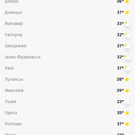
Дніпро
36°
Донецьк
37°
Житомир
33°
Ужгород
32°
Запоріжжя
37°
Івано-Франківськ
32°
Київ
37°
Луганськ
38°
Миколаїв
39°
Львів
23°
Одеса
35°
Полтава
37°