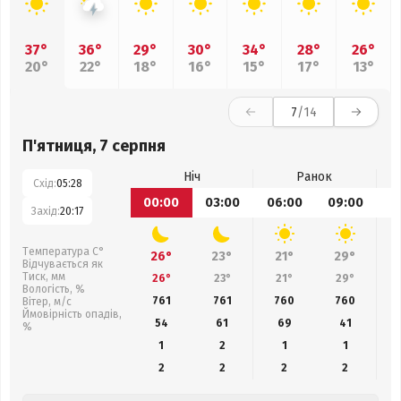
37°
36°
29°
30°
34°
28°
26°
20°
22°
18°
16°
15°
17°
13°
7
/14
П'ятниця, 7 серпня
Ніч
Ранок
Схід:
05:28
00:00
03:00
06:00
09:00
1
Захід:
20:17
Температура С°
26°
23°
21°
29°
Відчувається як
Тиск, мм
26°
23°
21°
29°
Вологість, %
761
761
760
760
Вітер, м/с
Ймовірність опадів,
54
61
69
41
%
1
2
1
1
2
2
2
2