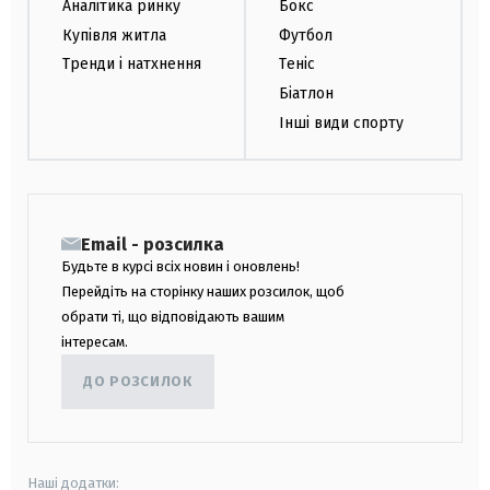
Аналітика ринку
Бокс
Купівля житла
Футбол
Тренди і натхнення
Теніс
Біатлон
Інші види спорту
Email - розсилка
Будьте в курсі всіх новин і оновлень!
Перейдіть на сторінку наших розсилок, щоб
обрати ті, що відповідають вашим
інтересам.
ДО РОЗСИЛОК
Наші додатки: