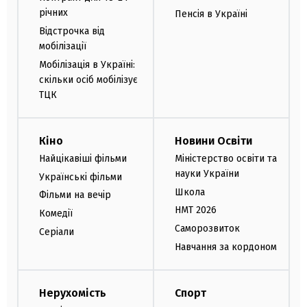
річних
Пенсія в Україні
Відстрочка від
мобілізації
Мобілізація в Україні:
скільки осіб мобілізує
ТЦК
Кіно
Новини Освіти
Найцікавіші фільми
Міністерство освіти та
науки України
Українські фільми
Школа
Фільми на вечір
НМТ 2026
Комедії
Саморозвиток
Серіали
Навчання за кордоном
Нерухомість
Спорт