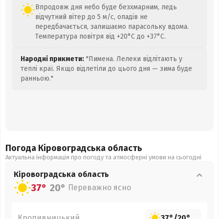
Впродовж дня небо буде безхмарним, ледь
відчутний вітер до 5 м/с, опадів не
передбачається, залишаємо парасольку вдома.
Температура повітря від +20°C до +37°C.
Народні прикмети:
"Пимена. Лелеки відлітають у
теплі краї. Якщо відлетіли до цього дня — зима буде
ранньою."
Погода Кіровоградська
область
Актуальна інформація про погоду та атмосферні умови на сьогодні
Кіровоградська
область
37°
20°
Переважно ясно
Кропивницький
37°
/
20°