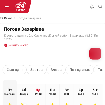
24 Канал
Погода Захарівка
Погода Захарівка
Кіровоградська обл., Олександрійський район, Захарівка, 48.85°Пн,
33°Сх
Змінити місто
Сьогодні
Завтра
Вчора
По годинах
Тиж
Пт
Сб
Нд
Пн
Вт
Ср
Чт
Сьогодні
Завтра
09.08
10.08
11.08
12.08
13.08