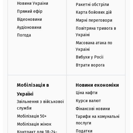
Новини України
Ракетні обстріли
Прямий ефір
Карта бойових дій
Відеоновини
Мирні переговори
Аудіоновини
Повітряна тривога в
Україні
Погода
Масована атака по
Україні
Вибухи у Росії
Втрати ворога
Мобілізація в
Новини економіки
Ціна нафти
Україні
Курси валют
Звільнення з військової
служби
Фінансові новини
Мобілізація 50+
Тарифи на комунальні
послуги
Мобілізація жінок
Податки
Контракт для 18-24-