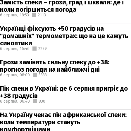
Замість спеки – грози, град і шквали: де і
коли погіршиться погода
6 серпня,
18:53
2113
Українці фіксують +50 градусів на
"домашніх" термометрах: що на це кажуть
синоптики
6 серпня,
16:46
2279
Грози замінять сильну спеку до +38:
прогноз погоди на найближчі дні
6 серпня,
08:00
3333
Пік спеки в Україні: де 6 серпня пригріє до
+38 градусів
6 серпня,
06:40
830
На Україну чекає пік африканської спеки:
коли температури стануть
комфортнішими