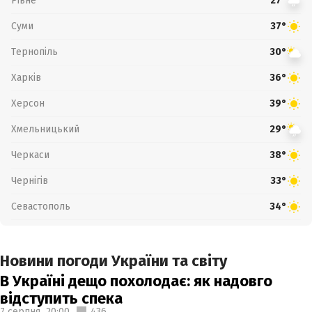
Рівне
27°
Суми
37°
Тернопіль
30°
Харків
36°
Херсон
39°
Хмельницький
29°
Черкаси
38°
Чернігів
33°
Севастополь
34°
Новини погоди України та світу
В Україні дещо похолодає: як надовго
відступить спека
7 серпня,
20:00
436