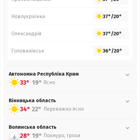
Новоукраїнка
37°
/
20°
Олександрія
37°
/
20°
Голованівськ
36°
/
20°
Автономна Республіка Крим
33°
19°
Ясно
Вінницька
область
34°
22°
Переважно ясно
Волинська
область
28°
19°
Похмуро, грози