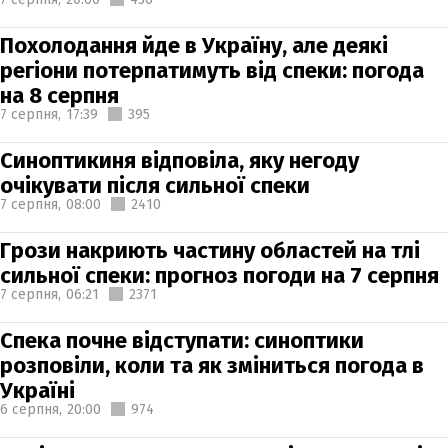
Похолодання йде в Україну, але деякі
регіони потерпатимуть від спеки: погода
на 8 серпня
7 серпня,
17:39
395
Синоптикиня відповіла, яку негоду
очікувати після сильної спеки
7 серпня,
08:00
2410
Грози накриють частину областей на тлі
сильної спеки: прогноз погоди на 7 серпня
7 серпня,
06:21
2371
Спека почне відступати: синоптики
розповіли, коли та як зміниться погода в
Україні
6 серпня,
20:00
974