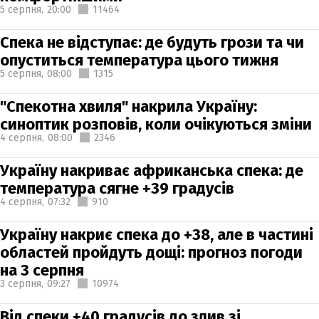
5 серпня,
20:00
11464
Спека не відступає: де будуть грози та чи
опуститься температура цього тижня
5 серпня,
08:00
1315
"Спекотна хвиля" накрила Україну:
синоптик розповів, коли очікуються зміни
4 серпня,
08:00
2346
Україну накриває африканська спека: де
температура сягне +39 градусів
4 серпня,
07:32
910
Україну накриє спека до +38, але в частині
областей пройдуть дощі: прогноз погоди
на 3 серпня
3 серпня,
09:27
10974
Від спеки +40 градусів до злив зі