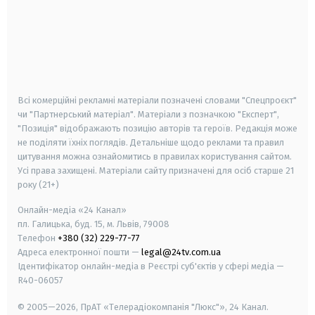
android
apple
smart tv
samsung smart tv
Всі комерційні рекламні матеріали позначені словами "Спецпроєкт"
чи "Партнерський матеріал". Матеріали з позначкою "Експерт",
"Позиція" відображають позицію авторів та героїв. Редакція може
не поділяти їхніх поглядів. Детальніше щодо реклами та правил
цитування можна ознайомитись в правилах користування сайтом.
Усі права захищені.
Матеріали сайту призначені для осіб старше
21
року (21+)
Онлайн-медіа «24 Канал»
пл. Галицька, буд. 15, м. Львів, 79008
Телефон
+380 (32) 229-77-77
Адреса електронної пошти —
legal@24tv.com.ua
Ідентифікатор онлайн-медіа в Реєстрі суб'єктів у сфері медіа —
R40-06057
© 2005—2026,
ПрАТ «Телерадіокомпанія "Люкс"», 24 Канал.