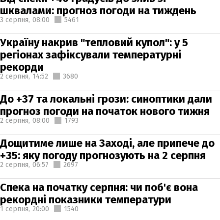
шквалами: прогноз погоди на тиждень
3 серпня,
08:00
5461
Україну накрив "тепловий купол": у 5
регіонах зафіксували температурні
рекорди
2 серпня,
14:52
3680
До +37 та локальні грози: синоптики дали
прогноз погоди на початок нового тижня
2 серпня,
08:00
1793
Дощитиме лише на Заході, але припече до
+35: яку погоду прогнозують на 2 серпня
2 серпня,
06:57
2697
Спека на початку серпня: чи поб'є вона
рекордні показники температури
1 серпня,
20:00
1540