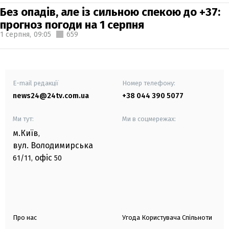
Без опадів, але із сильною спекою до +37:
прогноз погоди на 1 серпня
1 серпня,
09:05
659
E-mail редакції
Номер телефону:
news24@24tv.com.ua
+38 044 390 5077
Ми тут:
Ми в соцмережах:
м.Київ
,
вул. Володимирська
офіс
61/11,
50
Про нас
Угода Користувача Спільноти