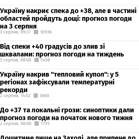
Україну накриє спека до +38, але в частині
областей пройдуть дощі: прогноз погоди
на 3 серпня
3 серпня,
09:27
10936
Від спеки +40 градусів до злив зі
шквалами: прогноз погоди на тиждень
3 серпня,
08:00
5458
Україну накрив "тепловий купол": у 5
регіонах зафіксували температурні
рекорди
2 серпня,
14:52
3660
До +37 та локальні грози: синоптики дали
прогноз погоди на початок нового тижня
2 серпня,
08:00
1793
Дощитиме лише на Заході, але припече до