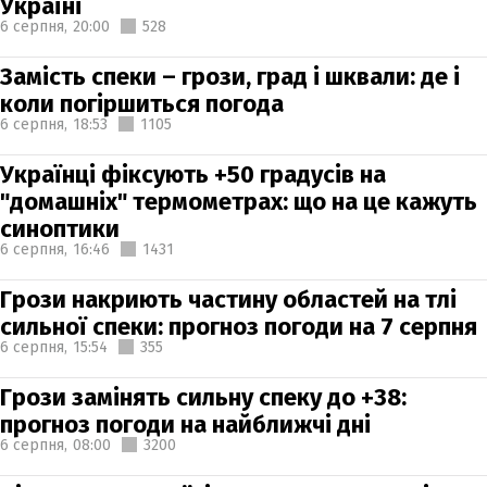
Україні
6 серпня,
20:00
528
Замість спеки – грози, град і шквали: де і
коли погіршиться погода
6 серпня,
18:53
1105
Українці фіксують +50 градусів на
"домашніх" термометрах: що на це кажуть
синоптики
6 серпня,
16:46
1431
Грози накриють частину областей на тлі
сильної спеки: прогноз погоди на 7 серпня
6 серпня,
15:54
355
Грози замінять сильну спеку до +38:
прогноз погоди на найближчі дні
6 серпня,
08:00
3200