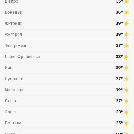
Дніпро
35°
Донецьк
36°
Житомир
39°
Ужгород
39°
Запоріжжя
37°
Івано-Франківськ
38°
Київ
39°
Луганськ
37°
Миколаїв
39°
Львів
37°
Одеса
33°
Полтава
35°