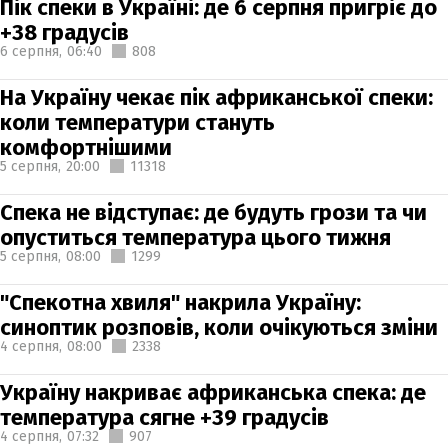
Пік спеки в Україні: де 6 серпня пригріє до
+38 градусів
6 серпня,
06:40
808
На Україну чекає пік африканської спеки:
коли температури стануть
комфортнішими
5 серпня,
20:00
11318
Спека не відступає: де будуть грози та чи
опуститься температура цього тижня
5 серпня,
08:00
1299
"Спекотна хвиля" накрила Україну:
синоптик розповів, коли очікуються зміни
4 серпня,
08:00
2338
Україну накриває африканська спека: де
температура сягне +39 градусів
4 серпня,
07:32
907