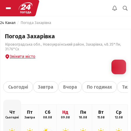
24 Канал
Погода Захарівка
Погода Захарівка
Кіровоградська обл., Новоукраїнський район, Захарівка, 48.35°Пн,
31.76°Сх
Змінити місто
Сьогодні
Завтра
Вчора
По годинах
Тиж
Чт
Пт
Сб
Нд
Пн
Вт
Ср
Сьогодні
Завтра
08.08
09.08
10.08
11.08
12.08