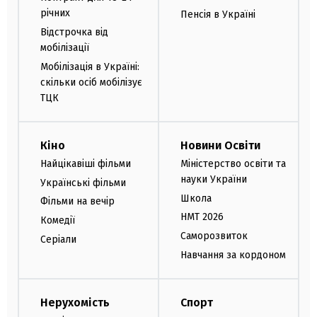
річних
Пенсія в Україні
Відстрочка від
мобілізації
Мобілізація в Україні:
скільки осіб мобілізує
ТЦК
Кіно
Новини Освіти
Найцікавіші фільми
Міністерство освіти та
науки України
Українські фільми
Школа
Фільми на вечір
НМТ 2026
Комедії
Саморозвиток
Серіали
Навчання за кордоном
Нерухомість
Спорт