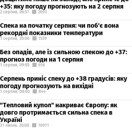
+35: яку погоду прогнозують на 2 серпня
2 серпня,
06:57
2693
Спека на початку серпня: чи поб'є вона
рекордні показники температури
1 серпня,
20:00
1539
Без опадів, але із сильною спекою до +37:
прогноз погоди на 1 серпня
1 серпня,
09:05
656
Серпень приніс спеку до +38 градусів: яку
погоду прогнозують на вихідні
1 серпня,
08:00
844
"Тепловий купол" накриває Європу: як
довго протримається сильна спека в
Україні
31 липня,
20:00
10911