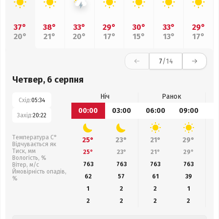
37°
38°
33°
29°
30°
33°
29°
20°
21°
20°
17°
15°
13°
17°
7
/14
Четвер, 6 серпня
Ніч
Ранок
Схід:
05:34
00:00
03:00
06:00
09:00
1
Захід:
20:22
Температура С°
25°
23°
21°
29°
Відчувається як
Тиск, мм
25°
23°
21°
29°
Вологість, %
763
763
763
763
Вітер, м/с
Ймовірність опадів,
62
57
61
39
%
1
2
2
1
2
2
2
2