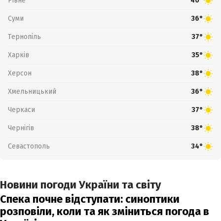
Рівне
40°
Суми
36°
Тернопіль
37°
Харків
35°
Херсон
38°
Хмельницький
36°
Черкаси
37°
Чернігів
38°
Севастополь
34°
Новини погоди України та світу
Спека почне відступати: синоптики
розповіли, коли та як зміниться погода в