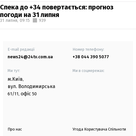
Спека до +34 повертається: прогноз
погоди на 31 липня
31 липня,
09:15
939
E-mail редакції
Номер телефону:
news24@24tv.com.ua
+38 044 390 5077
Ми тут:
Ми в соцмережах:
м.Київ
,
вул. Володимирська
офіс
61/11,
50
Про нас
Угода Користувача Спільноти