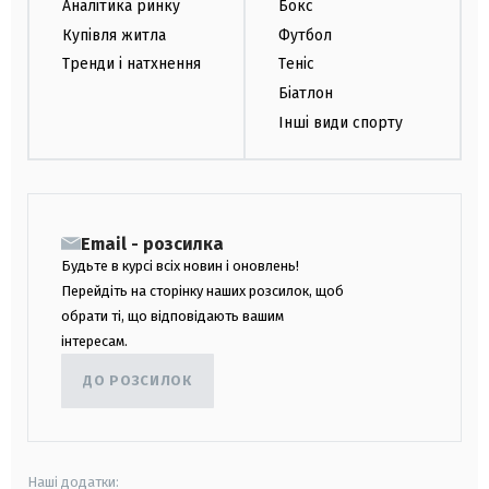
Аналітика ринку
Бокс
Купівля житла
Футбол
Тренди і натхнення
Теніс
Біатлон
Інші види спорту
Email - розсилка
Будьте в курсі всіх новин і оновлень!
Перейдіть на сторінку наших розсилок, щоб
обрати ті, що відповідають вашим
інтересам.
ДО РОЗСИЛОК
Наші додатки: