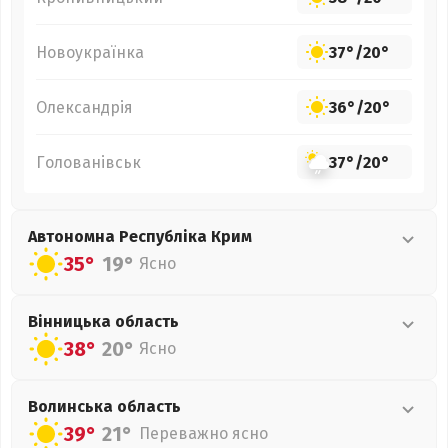
Новоукраїнка
37°
/
20°
Олександрія
36°
/
20°
Голованівськ
37°
/
20°
Автономна Республіка Крим
35°
19°
Ясно
Вінницька
область
38°
20°
Ясно
Волинська
область
39°
21°
Переважно ясно