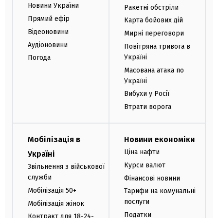
Новини України
Ракетні обстріли
Прямий ефір
Карта бойових дій
Відеоновини
Мирні переговори
Аудіоновини
Повітряна тривога в
Україні
Погода
Масована атака по
Україні
Вибухи у Росії
Втрати ворога
Мобілізація в
Новини економіки
Ціна нафти
Україні
Курси валют
Звільнення з військової
служби
Фінансові новини
Мобілізація 50+
Тарифи на комунальні
послуги
Мобілізація жінок
Податки
Контракт для 18-24-