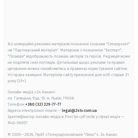
android
apple
smart tv
samsung smart tv
Всі комерційні рекламні матеріали позначені словами "Спецпроєкт"
чи "Партнерський матеріал". Матеріали з позначкою "Експерт",
"Позиція" відображають позицію авторів та героїв. Редакція може
не поділяти їхніх поглядів. Детальніше щодо реклами та правил
цитування можна ознайомитись в правилах користування сайтом.
Усі права захищені.
Матеріали сайту призначені для осіб старше
21
року (21+)
Онлайн-медіа «24 Канал»
пл. Галицька, буд. 15, м. Львів, 79008
Телефон
+380 (32) 229-77-77
Адреса електронної пошти —
legal@24tv.com.ua
Ідентифікатор онлайн-медіа в Реєстрі суб'єктів у сфері медіа —
R40-06057
© 2005—2026,
ПрАТ «Телерадіокомпанія "Люкс"», 24 Канал.