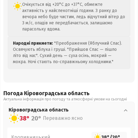
Очікується від +20°C до +37°C, обмежте
активність у найспекотніші години. З ранку до
вечора небо буде чистим, ледь відчутний вітер до
3 м/с, опадів не передбачається, залишаємо
парасольку вдома.
Народні прикмети:
"Преображення (Яблучний Спас).
Освячують яблука і груші. "Прийшов Спас — пішло
літо від нас". Сухий день — суха осінь, мокрий —
мокра. Ночі стають по-справжньому холодними."
Погода Кіровоградська
область
Актуальна інформація про погоду та атмосферні умови на сьогодні
Кіровоградська
область
38°
20°
Переважно ясно
Кропивницький
38°
/
20°