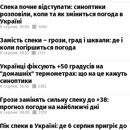
Спека почне відступати: синоптики
розповіли, коли та як зміниться погода в
Україні
6 серпня,
20:00
1060
Замість спеки – грози, град і шквали: де і
коли погіршиться погода
6 серпня,
18:53
2131
Українці фіксують +50 градусів на
"домашніх" термометрах: що на це кажуть
синоптики
6 серпня,
16:46
2382
Грози замінять сильну спеку до +38:
прогноз погоди на найближчі дні
6 серпня,
08:00
3359
Пік спеки в Україні: де 6 серпня пригріє до