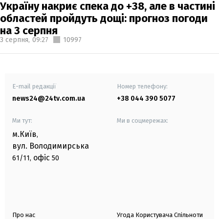
Україну накриє спека до +38, але в частині
областей пройдуть дощі: прогноз погоди
на 3 серпня
3 серпня,
09:27
10997
E-mail редакції
Номер телефону:
news24@24tv.com.ua
+38 044 390 5077
Ми тут:
Ми в соцмережах:
м.Київ
,
вул. Володимирська
офіс
61/11,
50
Про нас
Угода Користувача Спільноти