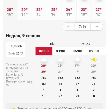
28°
29°
32°
25°
24°
23°
27°
16°
14°
15°
14°
11°
10°
12°
7
/14
Неділя, 9 серпня
Ніч
Ранок
Схід:
05:17
00:00
03:00
06:00
09:00
1
Захід:
20:13
Температура С°
20°
21°
17°
20°
Відчувається як
Тиск, мм
20°
21°
17°
20°
Вологість, %
762
762
762
763
Вітер, м/с
Ймовірність опадів,
83
86
87
76
%
1
1
1
2
18
27
21
8
Температура повітря від +16°C до +28°C, буде