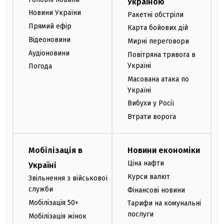
Україною
Новини України
Ракетні обстріли
Прямий ефір
Карта бойових дій
Відеоновини
Мирні переговори
Аудіоновини
Повітряна тривога в
Україні
Погода
Масована атака по
Україні
Вибухи у Росії
Втрати ворога
Мобілізація в
Новини економіки
Ціна нафти
Україні
Курси валют
Звільнення з військової
служби
Фінансові новини
Мобілізація 50+
Тарифи на комунальні
послуги
Мобілізація жінок