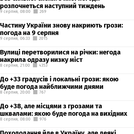
розпочнеться наступний тиждень
9 серпня,
08:00
269
Частину України знову накриють грози:
погода на 9 серпня
9 серпня,
06:33
2015
Вулиці перетворилися на річки: негода
накрила одразу низку міст
8 серпня,
21:00
4353
До +33 градусів і локальні грози: якою
буде погода найближчими днями
8 серпня,
20:00
767
До +38, але місцями з грозами та
шквалами: якою буде погода на вихідних
8 серпня,
08:00
976
Похолодання йде в Україну, але деякі