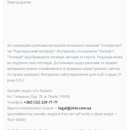
Наші додатки:
android
apple
smart tv
samsung smart tv
Всі комерційні рекламні матеріали позначені словами "Спецпроєкт"
чи "Партнерський матеріал". Матеріали з позначкою "Експерт",
"Позиція" відображають позицію авторів та героїв. Редакція може
не поділяти їхніх поглядів. Детальніше щодо реклами та правил
цитування можна ознайомитись в правилах користування сайтом.
Усі права захищені.
Матеріали сайту призначені для осіб старше
21
року (21+)
Онлайн-медіа «24 Канал»
пл. Галицька, буд. 15, м. Львів, 79008
Телефон
+380 (32) 229-77-77
Адреса електронної пошти —
legal@24tv.com.ua
Ідентифікатор онлайн-медіа в Реєстрі суб'єктів у сфері медіа —
R40-06057