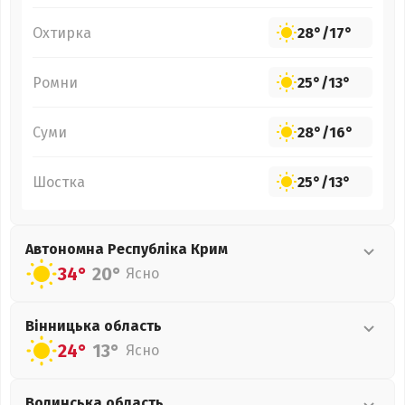
Охтирка
28°
/
17°
Ромни
25°
/
13°
Суми
28°
/
16°
Шостка
25°
/
13°
Автономна Республіка Крим
34°
20°
Ясно
Вінницька
область
24°
13°
Ясно
Волинська
область