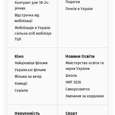
Податки
Контракт для 18-24-
річних
Пенсія в Україні
Відстрочка від
мобілізації
Мобілізація в Україні:
скільки осіб мобілізує
ТЦК
Кіно
Новини Освіти
Найцікавіші фільми
Міністерство освіти та
науки України
Українські фільми
Школа
Фільми на вечір
НМТ 2026
Комедії
Саморозвиток
Серіали
Навчання за кордоном
Нерухомість
Спорт