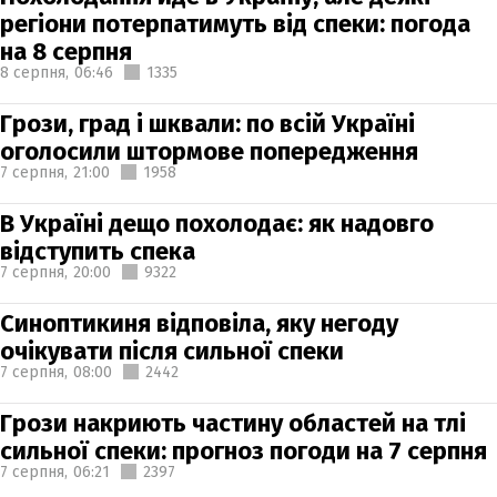
регіони потерпатимуть від спеки: погода
на 8 серпня
8 серпня,
06:46
1335
Грози, град і шквали: по всій Україні
оголосили штормове попередження
7 серпня,
21:00
1958
В Україні дещо похолодає: як надовго
відступить спека
7 серпня,
20:00
9322
Синоптикиня відповіла, яку негоду
очікувати після сильної спеки
7 серпня,
08:00
2442
Грози накриють частину областей на тлі
сильної спеки: прогноз погоди на 7 серпня
7 серпня,
06:21
2397