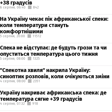
+38 градусів
6 серпня,
06:40
842
На Україну чекає пік африканської спеки:
коли температури стануть
комфортнішими
5 серпня,
20:00
11512
Спека не відступає: де будуть грози та чи
опуститься температура цього тижня
5 серпня,
08:00
1325
"Спекотна хвиля" накрила Україну:
синоптик розповів, коли очікуються зміни
4 серпня,
08:00
2351
Україну накриває африканська спека: де
температура сягне +39 градусів
4 серпня,
07:32
918