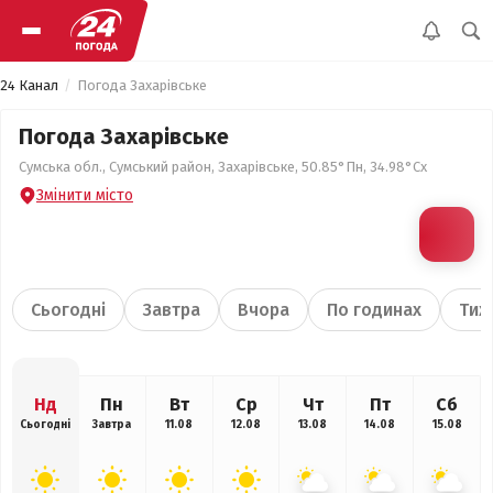
24 Канал
Погода Захарівське
Погода Захарівське
Сумська обл., Сумський район, Захарівське, 50.85°Пн, 34.98°Сх
Змінити місто
Сьогодні
Завтра
Вчора
По годинах
Тиж
Нд
Пн
Вт
Ср
Чт
Пт
Сб
Сьогодні
Завтра
11.08
12.08
13.08
14.08
15.08