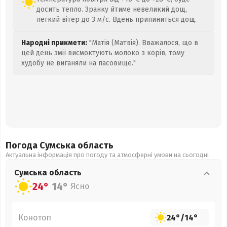
досить тепло. Зранку йтиме невеликий дощ,
легкий вітер до 3 м/с. Вдень припиниться дощ.
Народні прикмети:
"Матія (Матвія). Вважалося, що в
цей день змії висмоктують молоко з корів, тому
худобу не виганяли на пасовище."
Погода Сумська
область
Актуальна інформація про погоду та атмосферні умови на сьогодні
Сумська
область
24°
14°
Ясно
Конотоп
24°
/
14°