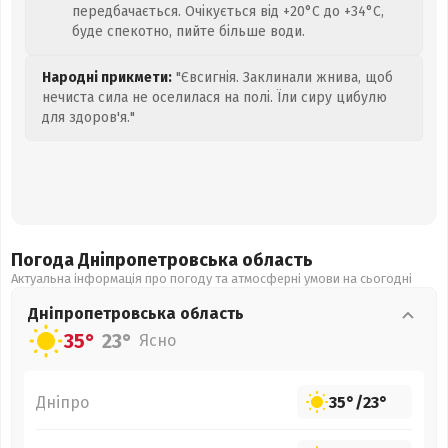
передбачається. Очікується від +20°C до +34°C,
буде спекотно, пийте більше води.
Народні прикмети:
"Євсигнія. Заклинали жнива, щоб
нечиста сила не оселилася на полі. Їли сиру цибулю
для здоров'я."
Погода Дніпропетровська
область
Актуальна інформація про погоду та атмосферні умови на сьогодні
Дніпропетровська
область
35°
23°
Ясно
Дніпро
35°
/
23°