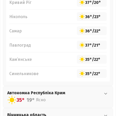
Кривий Ріг
37°
/
20°
Нікополь
36°
/
23°
Самар
36°
/
22°
Павлоград
37°
/
21°
Кам’янське
35°
/
22°
Синельникове
35°
/
22°
Автономна Республіка Крим
35°
19°
Ясно
Вінницька
область