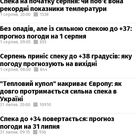
Спека на початку серпня: чи поб'є вона
рекордні показники температури
1 серпня,
20:00
1538
Без опадів, але із сильною спекою до +37:
прогноз погоди на 1 серпня
1 серпня,
09:05
655
Серпень приніс спеку до +38 градусів: яку
погоду прогнозують на вихідні
1 серпня,
08:00
844
"Тепловий купол" накриває Європу: як
довго протримається сильна спека в
Україні
31 липня,
20:00
10910
Спека до +34 повертається: прогноз
погоди на 31 липня
31 липня,
09:15
936