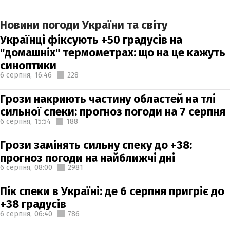
Новини погоди України та світу
Українці фіксують +50 градусів на
"домашніх" термометрах: що на це кажуть
синоптики
6 серпня,
16:46
228
Грози накриють частину областей на тлі
сильної спеки: прогноз погоди на 7 серпня
6 серпня,
15:54
188
Грози замінять сильну спеку до +38:
прогноз погоди на найближчі дні
6 серпня,
08:00
2981
Пік спеки в Україні: де 6 серпня пригріє до
+38 градусів
6 серпня,
06:40
786