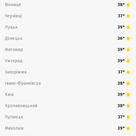
Вінниця
38°
Чернівці
37°
Луцьк
39°
Донецьк
36°
Житомир
39°
Ужгород
39°
Запоріжжя
37°
Івано-Франківськ
38°
Київ
39°
Кропивницький
38°
Луганськ
37°
Миколаїв
39°