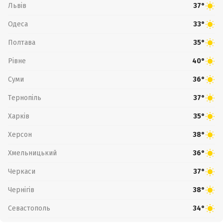
Львів
37°
Одеса
33°
Полтава
35°
Рівне
40°
Суми
36°
Тернопіль
37°
Харків
35°
Херсон
38°
Хмельницький
36°
Черкаси
37°
Чернігів
38°
Севастополь
34°