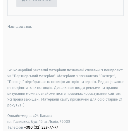
Наші додатки:
android
apple
smart tv
samsung smart tv
Всі комерційні рекламні матеріали позначені словами "Спецпроєкт"
чи "Партнерський матеріал". Матеріали з позначкою "Експерт",
"Позиція" відображають позицію авторів та героїв. Редакція може
не поділяти їхніх поглядів. Детальніше щодо реклами та правил
цитування можна ознайомитись в правилах користування сайтом.
Усі права захищені.
Матеріали сайту призначені для осіб старше
21
року (21+)
Онлайн-медіа «24 Канал»
пл. Галицька, буд. 15, м. Львів, 79008
Телефон
+380 (32) 229-77-77