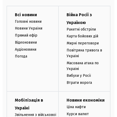
Всі новини
Війна Росії з
Головні новини
Україною
Новини України
Ракетні обстріли
Прямий ефір
Карта бойових дій
Відеоновини
Мирні переговори
Аудіоновини
Повітряна тривога в
Україні
Погода
Масована атака по
Україні
Вибухи у Росії
Втрати ворога
Мобілізація в
Новини економіки
Ціна нафти
Україні
Курси валют
Звільнення з військової