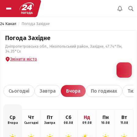
24 Канал
Погода Західне
Погода Західне
Дніпропетровська обл., Нікопольський район, Західне, 47.74°Пн,
34.35°Сх
Змінити місто
Сьогодні
Завтра
Вчора
По годинах
Тиж
Ср
Чт
Пт
Сб
Нд
Пн
Вт
Вчора
Сьогодні
Завтра
08.08
09.08
10.08
11.08