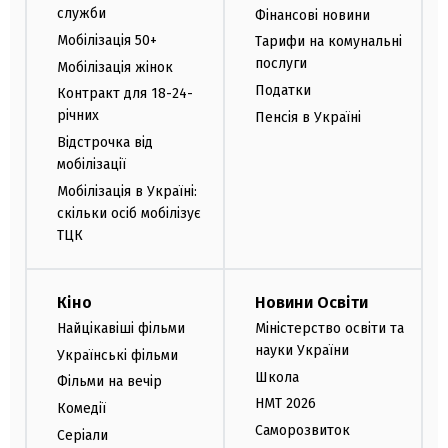
служби
Фінансові новини
Мобілізація 50+
Тарифи на комунальні
послуги
Мобілізація жінок
Податки
Контракт для 18-24-
річних
Пенсія в Україні
Відстрочка від
мобілізації
Мобілізація в Україні:
скільки осіб мобілізує
ТЦК
Кіно
Новини Освіти
Найцікавіші фільми
Міністерство освіти та
науки України
Українські фільми
Школа
Фільми на вечір
НМТ 2026
Комедії
Саморозвиток
Серіали