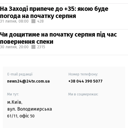
На Заході припече до +35: якою буде
погода на початку серпня
31 липня,
08:00
428
Чи дощитиме на початку серпня під час
повернення спеки
30 липня,
20:00
2315
E-mail редакції
Номер телефону:
news24@24tv.com.ua
+38 044 390 5077
Ми тут:
Ми в соцмережах:
м.Київ
,
вул. Володимирська
офіс
61/11,
50