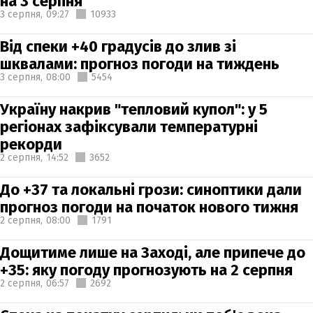
на 3 серпня
3 серпня,
09:27
10933
Від спеки +40 градусів до злив зі
шквалами: прогноз погоди на тиждень
3 серпня,
08:00
5454
Україну накрив "тепловий купол": у 5
регіонах зафіксували температурні
рекорди
2 серпня,
14:52
3652
До +37 та локальні грози: синоптики дали
прогноз погоди на початок нового тижня
2 серпня,
08:00
1791
Дощитиме лише на Заході, але припече до
+35: яку погоду прогнозують на 2 серпня
2 серпня,
06:57
2692