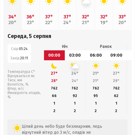
34°
36°
37°
37°
32°
32°
33°
20°
23°
22°
24°
21°
19°
20°
Середа, 5 серпня
Ніч
Ранок
Схід:
05:24
00:00
03:00
06:00
09:00
1
Захід:
20:11
Температура С°
27°
24°
21°
27°
Відчувається як
Тиск, мм
28°
24°
21°
29°
Вологість, %
762
762
762
762
Вітер, м/с
Ймовірність опадів,
66
92
95
62
%
1
1
1
1
2
2
2
2
Цілий день небо буде безхмарним, ледь
відчутний вітер до 3 м/с, опадів не