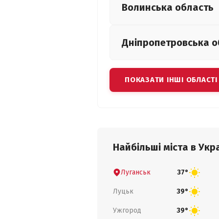
Волинська
область
Дніпропетровська
о
ПОКАЗАТИ ІНШІ ОБЛАСТІ
Найбільші міста в Укра
Луганськ
37°
Луцьк
39°
Ужгород
39°