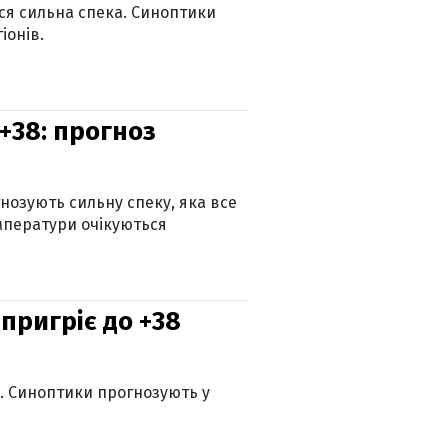
ься сильна спека. Синоптики
іонів.
+38: прогноз
гнозують сильну спеку, яка все
мператури очікуються
 пригріє до +38
ю. Синоптики прогнозують у