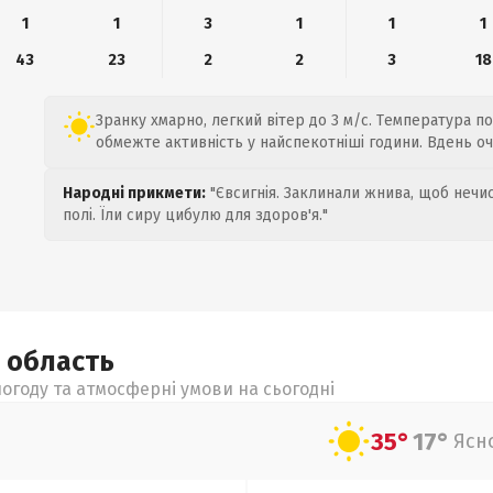
1
1
3
1
1
1
43
23
2
2
3
18
Зранку хмарно, легкий вітер до 3 м/с. Температура пов
обмежте активність у найспекотніші години. Вдень оч
Народні прикмети:
"Євсигнія. Заклинали жнива, щоб нечис
полі. Їли сиру цибулю для здоров'я."
а
область
огоду та атмосферні умови на сьогодні
35°
17°
Ясн