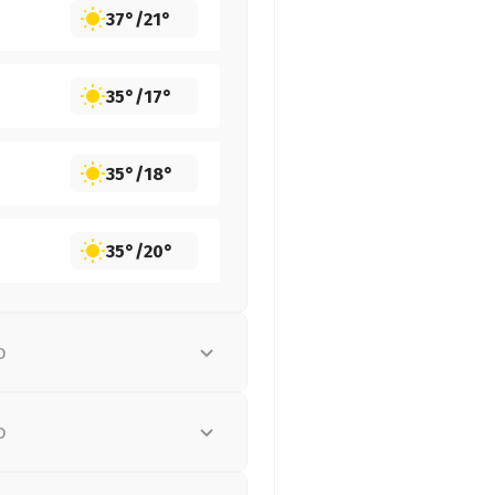
37°
/
21°
35°
/
17°
35°
/
18°
35°
/
20°
о
о