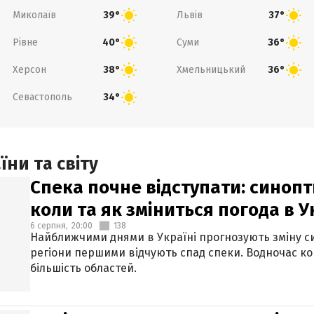
Миколаїв
Львів
39°
37°
Рівне
Суми
40°
36°
Херсон
Хмельницький
38°
36°
Севастополь
34°
ни та світу
Спека почне відступати: синопт
коли та як зміниться погода в У
6 серпня,
20:00
138
Найближчими днями в Україні прогнозують зміну син
регіони першими відчують спад спеки. Водночас к
більшість областей.