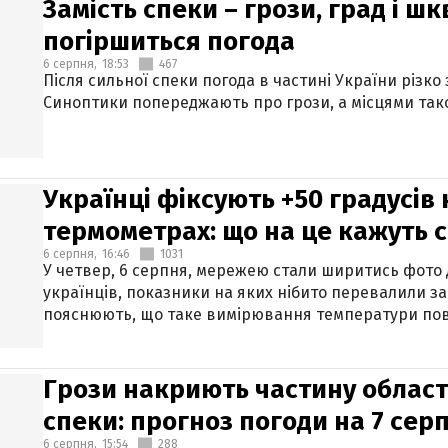
Замість спеки – грози, град і шк
погіршиться погода
6 серпня,
18:53
467
Після сильної спеки погода в частині України різко
Синоптики попереджають про грози, а місцями тако
Українці фіксують +50 градусів
термометрах: що на це кажуть 
6 серпня,
16:46
1031
У четвер, 6 серпня, мережею стали ширитись фото
українців, показники на яких нібито перевалили за
пояснюють, що таке вимірювання температури пов
Грози накриють частину областе
спеки: прогноз погоди на 7 сер
6 серпня,
15:54
288