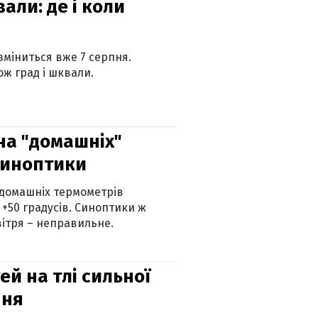
вали: де і коли
 зміниться вже 7 серпня.
ж град і шквали.
 на "домашніх"
синоптики
 домашніх термометрів
 +50 градусів. Синоптики ж
ітря – неправильне.
й на тлі сильної
пня