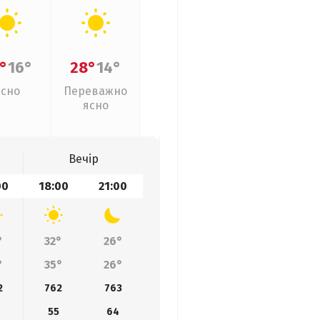
°
16°
28°
14°
Ясно
Переважно
ясно
Вечір
00
18:00
21:00
°
32°
26°
°
35°
26°
2
762
763
4
55
64