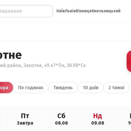
Київ
Львів
Вінниця
Хмельницький
отне
ий район, Закотне, 49.47°Пн, 38.98°Сх
ора
По годинах
Тиждень
10 днів
2 тижні
Пт
Сб
Нд
Завтра
08.08
09.08
1