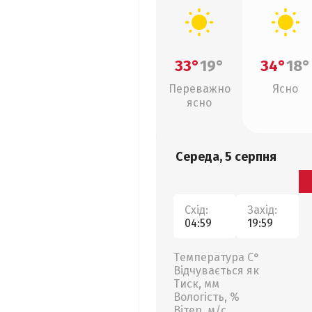
33°
19°
34°
18°
Переважно
Ясно
ясно
Середа, 5 серпня
Схід:
Захід:
04:59
19:59
Температура С°
Відчувається як
Тиск, мм
Вологість, %
Вітер, м/с