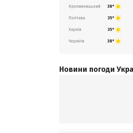
Кропивницький
38°
Полтава
35°
Харків
35°
Чернігів
38°
Новини погоди Украї