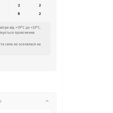
2
2
8
2
ітря від +19°C до +33°C,
ікується прояснення.
та сила не оселилася на
о