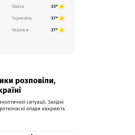
Одеса
33°
Тернопіль
37°
Черкаси
37°
ики розповіли,
країні
оптичної ситуації. Західні
ороткочасні опади накриють