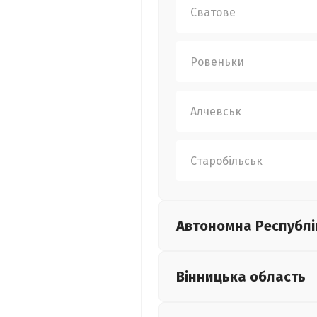
Сватове
Ровеньки
Алчевськ
Старобільськ
Автономна Республі
Вінницька
область