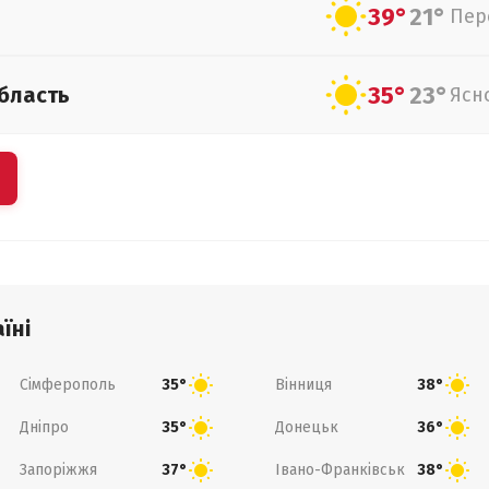
39°
21°
Пер
35°
23°
бласть
Ясн
їні
Сімферополь
Вінниця
35°
38°
Дніпро
Донецьк
35°
36°
Запоріжжя
Івано-Франківськ
37°
38°