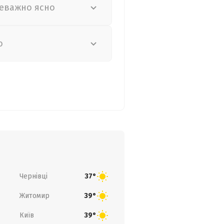
еважно ясно
о
Чернівці
37°
Житомир
39°
Київ
39°