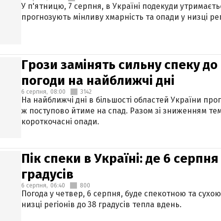
У п'ятницю, 7 серпня, в Україні подекуди утримаєт
прогнозують мінливу хмарність та опади у низці рег
Грози замінять сильну спеку до 
погоди на найближчі дні
6 серпня,
08:00
3142
На найближчі дні в більшості областей України про
ж поступово йтиме на спад. Разом зі зниженням те
короткочасні опади.
Пік спеки в Україні: де 6 серпня
градусів
6 серпня,
06:40
800
Погода у четвер, 6 серпня, буде спекотною та сухо
низці регіонів до 38 градусів тепла вдень.