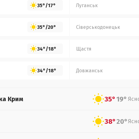
35°
/
17°
Луганськ
35°
/
20°
Сіверськодонецьк
34°
/
18°
Щастя
34°
/
18°
Довжанськ
35°
19°
ка Крим
Ясн
38°
20°
Ясн