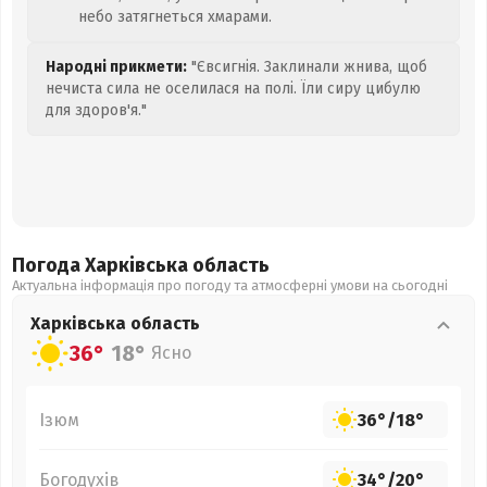
небо затягнеться хмарами.
Народні прикмети:
"Євсигнія. Заклинали жнива, щоб
нечиста сила не оселилася на полі. Їли сиру цибулю
для здоров'я."
Погода Харківська
область
Актуальна інформація про погоду та атмосферні умови на сьогодні
Харківська
область
36°
18°
Ясно
Ізюм
36°
/
18°
Богодухів
34°
/
20°