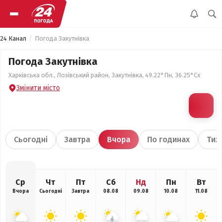
24 Канал
Погода Закутнівка
Погода Закутнівка
Харківська обл., Лозівський район, Закутнівка, 49.22°Пн, 36.25°Сх
Змінити місто
Сьогодні
Завтра
Вчора
По годинах
Тиж
Ср
Чт
Пт
Сб
Нд
Пн
Вт
Вчора
Сьогодні
Завтра
08.08
09.08
10.08
11.08