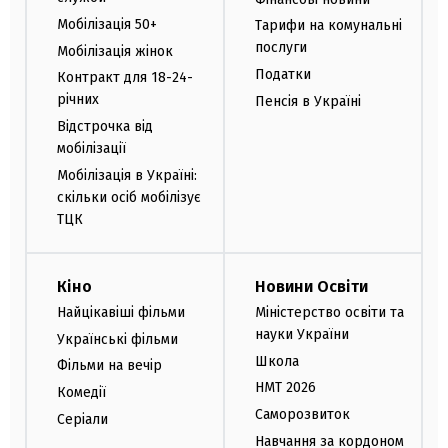
Мобілізація 50+
Тарифи на комунальні
послуги
Мобілізація жінок
Податки
Контракт для 18-24-
річних
Пенсія в Україні
Відстрочка від
мобілізації
Мобілізація в Україні:
скільки осіб мобілізує
ТЦК
Кіно
Новини Освіти
Найцікавіші фільми
Міністерство освіти та
науки України
Українські фільми
Школа
Фільми на вечір
НМТ 2026
Комедії
Саморозвиток
Серіали
Навчання за кордоном