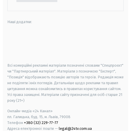
Наші додатки:
android
apple
smart tv
samsung smart tv
Всі комерційні рекламні матеріали позначені словами "Спецпроєкт"
чи "Партнерський матеріал". Матеріали з позначкою "Експерт",
"Позиція" відображають позицію авторів та героїв. Редакція може
не поділяти їхніх поглядів. Детальніше щодо реклами та правил
цитування можна ознайомитись в правилах користування сайтом.
Усі права захищені.
Матеріали сайту призначені для осіб старше
21
року (21+)
Онлайн-медіа «24 Канал»
пл. Галицька, буд. 15, м. Львів, 79008
Телефон
+380 (32) 229-77-77
Адреса електронної пошти —
legal@24tv.com.ua