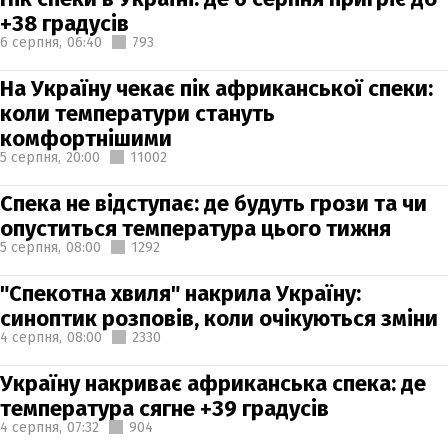
+38 градусів
6 серпня,
06:40
793
На Україну чекає пік африканської спеки:
коли температури стануть
комфортнішими
5 серпня,
20:00
11002
Спека не відступає: де будуть грози та чи
опуститься температура цього тижня
5 серпня,
08:00
1292
"Спекотна хвиля" накрила Україну:
синоптик розповів, коли очікуються зміни
4 серпня,
08:00
2330
Україну накриває африканська спека: де
температура сягне +39 градусів
4 серпня,
07:32
904