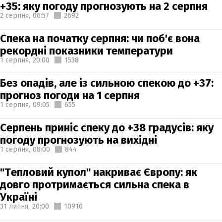
+35: яку погоду прогнозують на 2 серпня
2 серпня,
06:57
2692
Спека на початку серпня: чи поб'є вона
рекордні показники температури
1 серпня,
20:00
1538
Без опадів, але із сильною спекою до +37:
прогноз погоди на 1 серпня
1 серпня,
09:05
655
Серпень приніс спеку до +38 градусів: яку
погоду прогнозують на вихідні
1 серпня,
08:00
844
"Тепловий купол" накриває Європу: як
довго протримається сильна спека в
Україні
31 липня,
20:00
10910