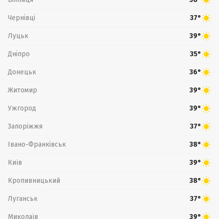
Чернівці
37°
Луцьк
39°
Дніпро
35°
Донецьк
36°
Житомир
39°
Ужгород
39°
Запоріжжя
37°
Івано-Франківськ
38°
Київ
39°
Кропивницький
38°
Луганськ
37°
Миколаїв
39°