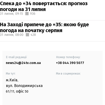
Спека до +34 повертається: прогноз
погоди на 31 липня
31 липня,
09:15
936
На Заході припече до +35: якою буде
погода на початку серпня
31 липня,
08:00
428
E-mail редакції
Номер телефону:
news24@24tv.com.ua
+38 044 390 5077
Ми тут:
Ми в соцмережах:
м.Київ
,
вул. Володимирська
офіс
61/11,
50