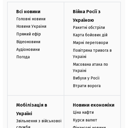
Всі новини
Війна Росії з
Головні новини
Україною
Новини України
Ракетні обстріли
Прямий ефір
Карта бойових дій
Відеоновини
Мирні переговори
Аудіоновини
Повітряна тривога в
Україні
Погода
Масована атака по
Україні
Вибухи у Росії
Втрати ворога
Мобілізація в
Новини економіки
Ціна нафти
Україні
Курси валют
Звільнення з військової
служби
Фінансові новини