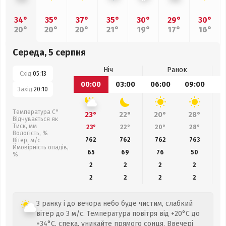
34°
35°
37°
35°
30°
29°
30°
20°
20°
20°
21°
19°
17°
16°
Середа, 5 серпня
Ніч
Ранок
Схід:
05:13
00:00
03:00
06:00
09:00
1
Захід:
20:10
Температура С°
23°
22°
20°
28°
Відчувається як
Тиск, мм
23°
22°
20°
28°
Вологість, %
762
762
762
763
Вітер, м/с
Ймовірність опадів,
65
69
76
50
%
2
2
2
2
2
2
2
2
З ранку і до вечора небо буде чистим, слабкий
вітер до 3 м/с. Температура повітря від +20°C до
+34°C, спека, уникайте прямого сонця. Ввечері