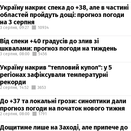
Україну накриє спека до +38, але в частині
областей пройдуть дощі: прогноз погоди
на 3 серпня
3 серпня,
09:27
10934
Від спеки +40 градусів до злив зі
шквалами: прогноз погоди на тиждень
3 серпня,
08:00
5456
Україну накрив "тепловий купол": у 5
регіонах зафіксували температурні
рекорди
2 серпня,
14:52
3653
До +37 та локальні грози: синоптики дали
прогноз погоди на початок нового тижня
2 серпня,
08:00
1791
Дощитиме лише на Заході, але припече до