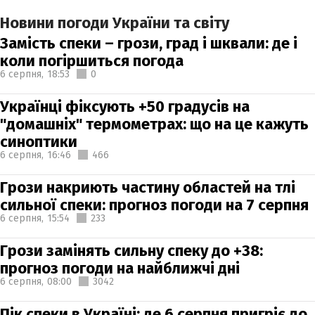
Новини погоди України та світу
Замість спеки – грози, град і шквали: де і
коли погіршиться погода
6 серпня,
18:53
0
Українці фіксують +50 градусів на
"домашніх" термометрах: що на це кажуть
синоптики
6 серпня,
16:46
466
Грози накриють частину областей на тлі
сильної спеки: прогноз погоди на 7 серпня
6 серпня,
15:54
233
Грози замінять сильну спеку до +38:
прогноз погоди на найближчі дні
6 серпня,
08:00
3042
Пік спеки в Україні: де 6 серпня пригріє до