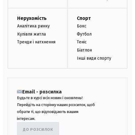
Нерухомість
Спорт
Аналітика ринку
Бокс
Купівля житла
Футбол
Тренди і натхнення
Теніс
Біатлон
Інші види спорту
Email - розсилка
Будьте в курсі всіх новин і оновлень!
Перейдіть на сторінку наших розсилок, щоб
обрати ті, що відповідають вашим
інтересам.
ДО РОЗСИЛОК