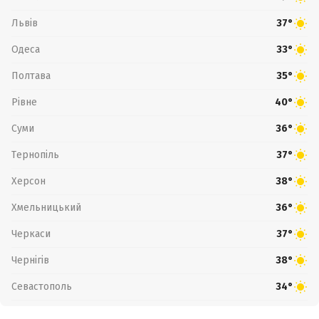
Львів
37°
Одеса
33°
Полтава
35°
Рівне
40°
Суми
36°
Тернопіль
37°
Херсон
38°
Хмельницький
36°
Черкаси
37°
Чернігів
38°
Севастополь
34°