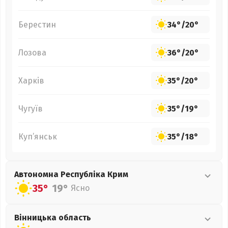
Берестин
34°
/
20°
Лозова
36°
/
20°
Харків
35°
/
20°
Чугуїв
35°
/
19°
Куп’янськ
35°
/
18°
Автономна Республіка Крим
35°
19°
Ясно
Вінницька
область