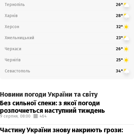
Тернопіль
26°
Харків
28°
Херсон
32°
Хмельницький
23°
Черкаси
26°
Чернігів
25°
Севастополь
34°
Новини погоди України та світу
Без сильної спеки: з якої погоди
розпочнеться наступний тиждень
9 серпня,
08:00
464
Частину України знову накриють грози: