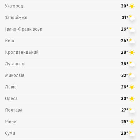
Ужгород
30°
Запоріжжя
31°
Івано-Франківськ
26°
Київ
24°
Кропивницький
28°
Луганськ
36°
Миколаїв
32°
Львів
26°
Одеса
30°
Полтава
27°
Рівне
25°
Суми
28°