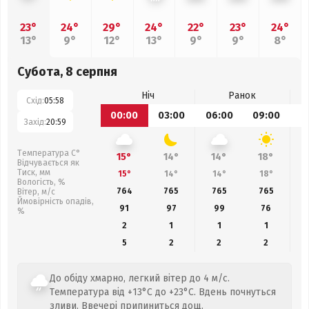
23°
24°
29°
24°
22°
23°
24°
13°
9°
12°
13°
9°
9°
8°
Субота, 8 серпня
Ніч
Ранок
Схід:
05:58
00:00
03:00
06:00
09:00
1
Захід:
20:59
Температура С°
15°
14°
14°
18°
Відчувається як
Тиск, мм
15°
14°
14°
18°
Вологість, %
764
765
765
765
Вітер, м/с
Ймовірність опадів,
91
97
99
76
%
2
1
1
1
5
2
2
2
До обіду хмарно, легкий вітер до 4 м/с.
Температура від +13°C до +23°C. Вдень почнуться
зливи. Ввечері припиниться дощ.