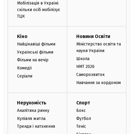
Мобілізація в Україні:
скільки осіб мобілізує
ТЦК
Кіно
Новини Освіти
Найцікавіші фільми
Міністерство освіти та
науки України
Українські фільми
Школа
Фільми на вечір
НМТ 2026
Комедії
Саморозвиток
Серіали
Навчання за кордоном
Нерухомість
Спорт
Аналітика ринку
Бокс
Купівля житла
Футбол
Тренди і натхнення
Теніс