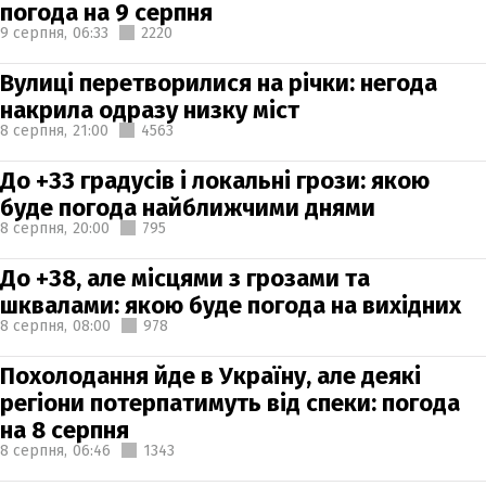
погода на 9 серпня
9 серпня,
06:33
2220
Вулиці перетворилися на річки: негода
накрила одразу низку міст
8 серпня,
21:00
4563
До +33 градусів і локальні грози: якою
буде погода найближчими днями
8 серпня,
20:00
795
До +38, але місцями з грозами та
шквалами: якою буде погода на вихідних
8 серпня,
08:00
978
Похолодання йде в Україну, але деякі
регіони потерпатимуть від спеки: погода
на 8 серпня
8 серпня,
06:46
1343