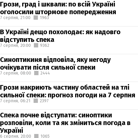
Грози, град і шквали: по всій Україні
оголосили штормове попередження
7 серпня,
21:00
1963
В Україні дещо похолодає: як надовго
відступить спека
7 серпня,
20:00
9362
Синоптикиня відповіла, яку негоду
очікувати після сильної спеки
7 серпня,
08:00
2444
Грози накриють частину областей на тлі
сильної спеки: прогноз погоди на 7 серпня
7 серпня,
06:21
2397
Спека почне відступати: синоптики
розповіли, коли та як зміниться погода в
Україні
6 серпня,
20:00
1065