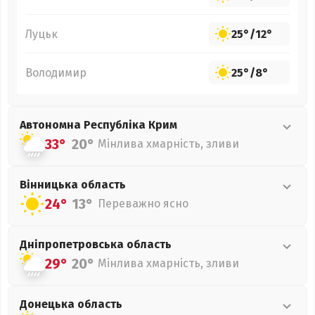
Луцьк
25°
/
12°
Володимир
25°
/
8°
Автономна Республіка Крим
33°
20°
Мінлива хмарність, зливи
Вінницька
область
24°
13°
Переважно ясно
Дніпропетровська
область
29°
20°
Мінлива хмарність, зливи
Донецька
область