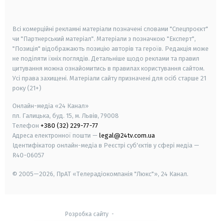
smart tv
samsung smart tv
Всі комерційні рекламні матеріали позначені словами "Спецпроєкт"
чи "Партнерський матеріал". Матеріали з позначкою "Експерт",
"Позиція" відображають позицію авторів та героїв. Редакція може
не поділяти їхніх поглядів. Детальніше щодо реклами та правил
цитування можна ознайомитись в правилах користування сайтом.
Усі права захищені.
Матеріали сайту призначені для осіб старше
21
року (21+)
Онлайн-медіа «24 Канал»
пл. Галицька, буд. 15, м. Львів, 79008
Телефон
+380 (32) 229-77-77
Адреса електронної пошти —
legal@24tv.com.ua
Ідентифікатор онлайн-медіа в Реєстрі суб'єктів у сфері медіа —
R40-06057
© 2005—2026,
ПрАТ «Телерадіокомпанія "Люкс"», 24 Канал.
Розробка сайту
-