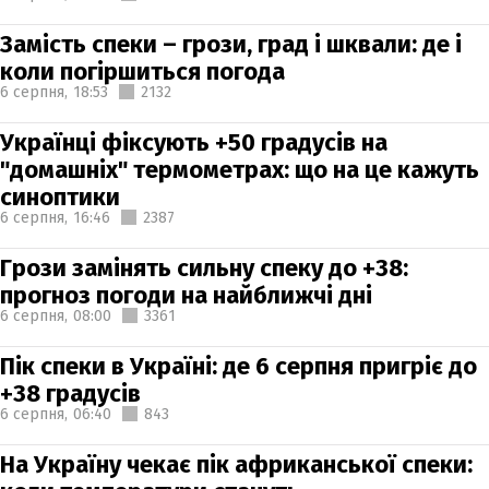
Замість спеки – грози, град і шквали: де і
коли погіршиться погода
6 серпня,
18:53
2132
Українці фіксують +50 градусів на
"домашніх" термометрах: що на це кажуть
синоптики
6 серпня,
16:46
2387
Грози замінять сильну спеку до +38:
прогноз погоди на найближчі дні
6 серпня,
08:00
3361
Пік спеки в Україні: де 6 серпня пригріє до
+38 градусів
6 серпня,
06:40
843
На Україну чекає пік африканської спеки: