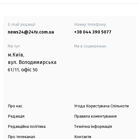
E-mail редакції
Номер телефону:
news24@24tv.com.ua
+38 044 390 5077
Ми тут:
Ми в соцмережах:
м.Київ
,
вул. Володимирська
офіс
61/11,
50
Про нас
Угода Користувача Спільноти
Редакція
Правила коментування
Редакційна політика
Технічна інформація
Про телеканал
Контакти