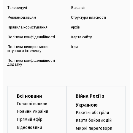
Телеведучі
Вакансії
Рекламодавцям
Структура власності
Правила користування
Архів
Політика конфіденційності
Карта сайту
Політика використання
Ігри
штучного інтелекту
Політика конфіденційності
додатку
Всі новини
Війна Росії з
Головні новини
Україною
Новини України
Ракетні обстріли
Прямий ефір
Карта бойових дій
Відеоновини
Мирні переговори