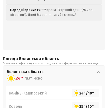
Народні прикмети:
"Мирона. Вітряний день ("Мирон-
вітрогон"). Який Мирон — такий і січень."
Погода Волинська
область
Актуальна інформація про погоду та атмосферні умови на сьогодні
Волинська
область
24°
10°
Ясно
Камінь-Каширський
24°
/
10°
Ковель
25°
/
10°