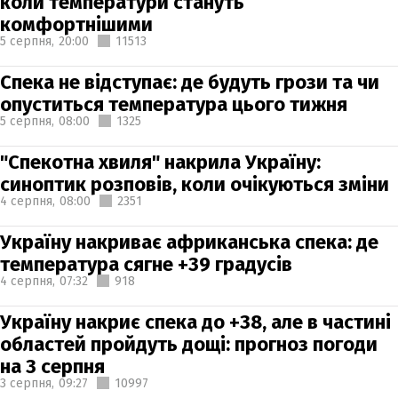
коли температури стануть
комфортнішими
5 серпня,
20:00
11513
Спека не відступає: де будуть грози та чи
опуститься температура цього тижня
5 серпня,
08:00
1325
"Спекотна хвиля" накрила Україну:
синоптик розповів, коли очікуються зміни
4 серпня,
08:00
2351
Україну накриває африканська спека: де
температура сягне +39 градусів
4 серпня,
07:32
918
Україну накриє спека до +38, але в частині
областей пройдуть дощі: прогноз погоди
на 3 серпня
3 серпня,
09:27
10997