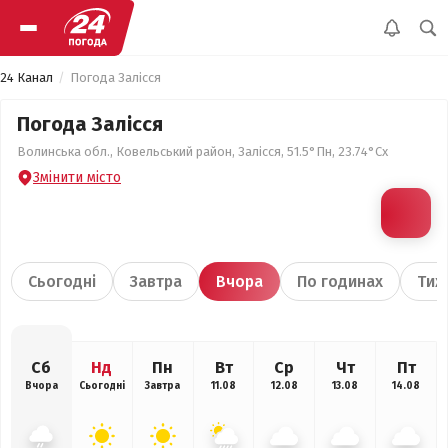
24 Канал
Погода Залісся
Погода Залісся
Волинська обл., Ковельський район, Залісся, 51.5°Пн, 23.74°Сх
Змінити місто
Сьогодні
Завтра
Вчора
По годинах
Тиж
Сб
Нд
Пн
Вт
Ср
Чт
Пт
Вчора
Сьогодні
Завтра
11.08
12.08
13.08
14.08